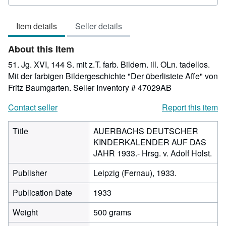
4
out
Item details
Seller details
of
5
About this Item
stars
51. Jg. XVI, 144 S. mit z.T. farb. Bildern. ill. OLn. tadellos.
Mit der farbigen Bildergeschichte "Der überlistete Affe" von
Fritz Baumgarten.
Seller Inventory # 47029AB
Contact seller
Report this item
Title
AUERBACHS DEUTSCHER
KINDERKALENDER AUF DAS
JAHR 1933.- Hrsg. v. Adolf Holst.
Publisher
Leipzig (Fernau), 1933.
Publication Date
1933
Weight
500 grams