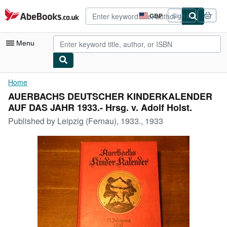
Skip to main content
AbeBooks.co.uk
GBP
Sign in
Site
shopping
preferences
Menu
My Account
Home
AUERBACHS DEUTSCHER KINDERKALENDER
My Purchases
AUF DAS JAHR 1933.- Hrsg. v. Adolf Holst.
Advanced Search
Published by
Leipzig (Fernau), 1933., 1933
Browse Collections
Rare Books
Art & Collectables
Textbooks
Sellers
Start Selling