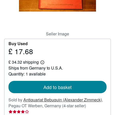
Help
CLOSE
Seller Image
Buy Used
£ 17.68
Price
£
£ 34.32 shipping
17.68
Learn
Ships from Germany to U.S.A.
more
about
Quantity: 1 available
shipping
rates
Add to basket
Sold by
Antiquariat Bebuquin (Alexander Zimmeck)
,
Seller
Pegau OT Werben, Germany
(4-star seller)
rating