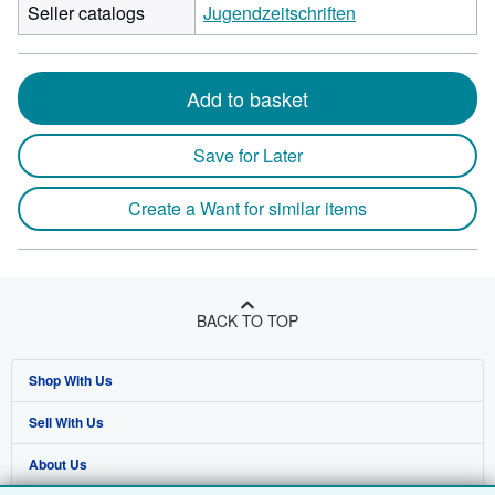
Seller catalogs
Jugendzeitschriften
Add to basket
Save for Later
Create a Want for similar items
BACK TO TOP
Shop With Us
Sell With Us
Advanced Search
About Us
Browse Collections
Start Selling