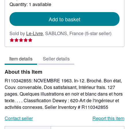
about
Quantity: 1 available
shipping
rates
Add to basket
Seller
Sold by
Le-Livre
,
SABLONS, France
(5-star seller)
rating
5
out
Item details
Seller details
of
5
About this Item
stars
R110342855: NOVEMBRE 1963. In-12. Broché. Bon état,
Couv. convenable, Dos satisfaisant, Intérieur frais. 127
pages. Quelques illustrations en noir et blanc dans et hors
texte. . . . Classification Dewey : 620-Art de l'ingénieur et
activités connexes.
Seller Inventory # R110342855
Contact seller
Report this item