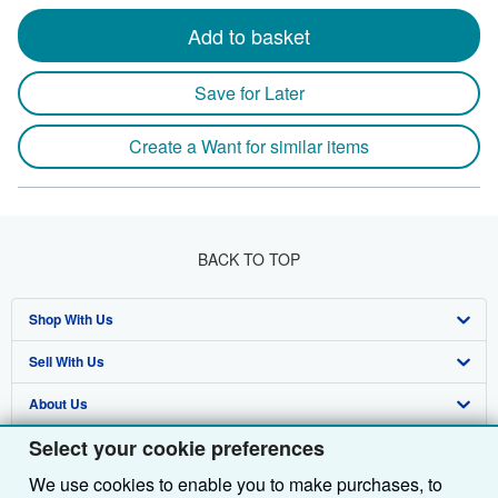
Add to basket
Save for Later
Create a Want for similar items
BACK TO TOP
Shop With Us
Sell With Us
Advanced Search
About Us
Browse Collections
Start Selling
Select your cookie preferences
Find Help
My Account
Join Our Affiliate Programme
About AbeBooks
We use cookies to enable you to make purchases, to
Other AbeBooks Companies
My Orders
Book Buyback
Media
Help