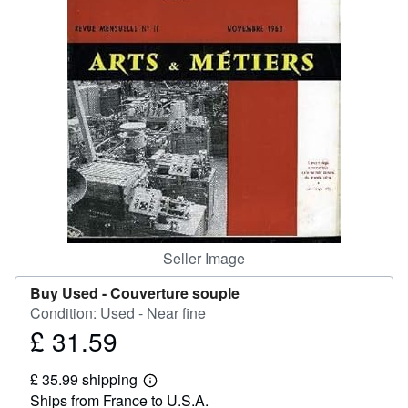
Help
CLOSE
Seller Image
Buy Used -
Couverture souple
Condition: Used - Near fine
£ 31.59
Price
£
£ 35.99 shipping
31.59
Learn
Ships from France to U.S.A.
more