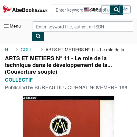
Skip to main content
AbeBooks.co.uk
GBP
Sign in
Site
shopping
preferences
Menu
My Account
Home
COLLECTIF
ARTS ET METIERS N° 11 - Le role de la technique dans le ...
ARTS ET METIERS N° 11 - Le role de la
My Purchases
technique dans le développement de la...
Advanced Search
(Couverture souple)
COLLECTIF
Browse Collections
Published by
BUREAU DU JOURNAL NOVEMBRE 1963, 1963
Rare Books
Art & Collectables
Textbooks
Sellers
Start Selling