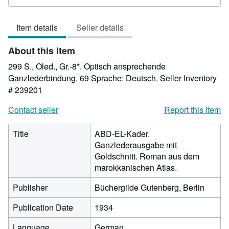
rating
5
Item details
Seller details
out
of
About this Item
5
stars
299 S., Oled., Gr.-8*. Optisch ansprechende
Ganzlederbindung. 69 Sprache: Deutsch.
Seller Inventory
# 239201
Contact seller
Report this item
Title
ABD-EL-Kader.
Ganzlederausgabe mit
Goldschnitt. Roman aus dem
marokkanischen Atlas.
Publisher
Büchergilde Gutenberg, Berlin
Publication Date
1934
Language
German