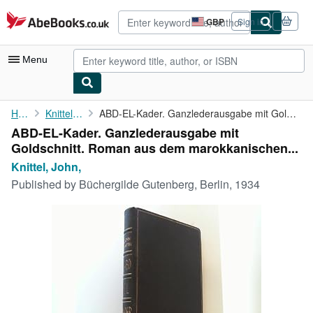
Skip to main content
AbeBooks.co.uk
GBP
Sign in
Site
shopping
preferences
Menu
My Account
Home
Knittel, John,
ABD-EL-Kader. Ganzlederausgabe mit Goldschnitt. Roman aus dem ...
ABD-EL-Kader. Ganzlederausgabe mit
My Purchases
Goldschnitt. Roman aus dem marokkanischen...
Advanced Search
Knittel, John,
Published by
Büchergilde Gutenberg, Berlin, 1934
Browse Collections
Rare Books
Art & Collectables
Textbooks
Sellers
Start Selling