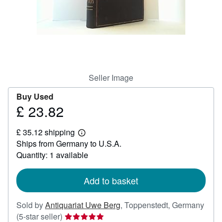
Help
CLOSE
Seller Image
Buy Used
£ 23.82
Price
£
£ 35.12 shipping
23.82
Learn
Ships from Germany to U.S.A.
more
about
Quantity: 1 available
shipping
rates
Add to basket
Sold by
Antiquariat Uwe Berg
,
Toppenstedt, Germany
Seller
(5-star seller)