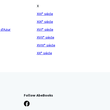
X
XIII° siècle
XIX° siècle
 d'Azur
XVI° siècle
XVII° siècle
XVIII° siècle
XX° siècle
Follow AbeBooks