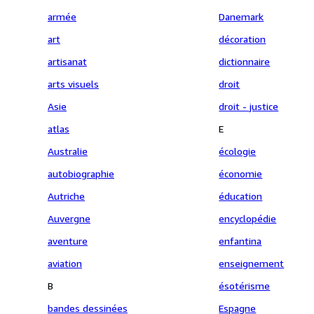
armée
Danemark
art
décoration
artisanat
dictionnaire
arts visuels
droit
Asie
droit - justice
atlas
E
Australie
écologie
autobiographie
économie
Autriche
éducation
Auvergne
encyclopédie
aventure
enfantina
aviation
enseignement
B
ésotérisme
bandes dessinées
Espagne