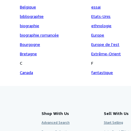
Belgique
essai
bibliographie
Etats-Unis
biographie
ethnologie
biographie romancée
Europe
Bourgogne
Europe de l'est
Bretagne
Extrême-Orient
C
F
Canada
fantastique
Shop With Us
Sell With Us
Advanced Search
Start Selling