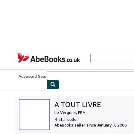
Skip to main content
AbeBooks.co.uk
Advanced Search
Browse Collections
Rare Books
Art & Collect
A TOUT LIVRE
Le Verguier, FRA
4-star seller
AbeBooks seller since January 7, 2005