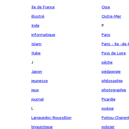
Ile de France
Oise
illustré
Outre-Mer
Inde
P
informatique
Paris
Islam
Paris - Ile -de
Italie
Pays de Loire
J
pêche
Japon
pédagogie
jeunesse
philosophie
jeux
photographie
journal
Picardie
L
poésie
Languedoc-Roussillon
Poitou-Charen
linguistique
policier