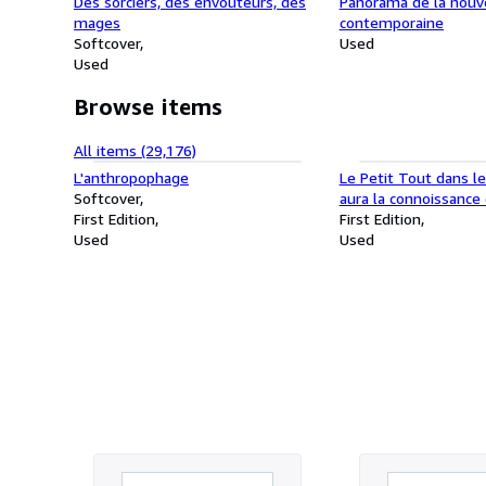
Des sorciers, des envoûteurs, des
Panorama de la nouve
mages
contemporaine
Softcover
Used
Used
Browse items
All items (29,176)
L'anthropophage
Le Petit Tout dans 
Softcover
aura la connoissanc
First Edition
First Edition
Used
Used