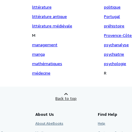
littérature
politique
littérature antique
Portugal
littérature médiévale
préhistoire
M
Provence-Côte
management
psychanalyse
manga
psychiatrie
mathématiques
psychologie
médecine
R
Back to top
About Us
Find Help
About AbeBooks
Help