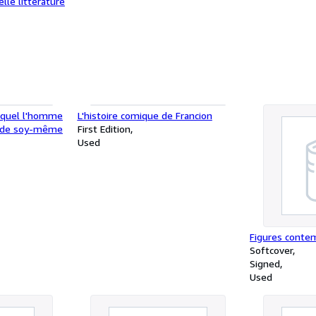
lle littérature
lequel l'homme
L'histoire comique de Francion
e de soy-même
First Edition
Used
Figures conte
Softcover
Signed
Used