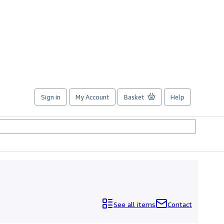
Sign in
My Account
Basket
Help
See all items
Contact