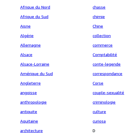
Afrique du Nord
chasse
Afrique du Sud
chimie
Aisne
Chine
Algérie
collection
Allemagne
commerce
Alsace
Comptabilité
Alsace-Lorraine
conte-legende
Amérique du Sud
correspondance
Angleterre
Corse
angoisse
couple-sexualité
anthropologie
criminologie
antiquite
culture
Aquitaine
curiosa
architecture
D