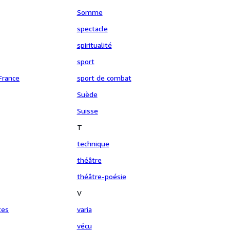
Somme
spectacle
spiritualité
sport
-France
sport de combat
Suède
Suisse
T
technique
théâtre
théâtre-poésie
V
tes
varia
vécu