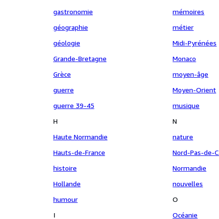
gastronomie
mémoires
géographie
métier
géologie
Midi-Pyrénées
Grande-Bretagne
Monaco
Grèce
moyen-âge
guerre
Moyen-Orient
guerre 39-45
musique
H
N
Haute Normandie
nature
Hauts-de-France
Nord-Pas-de-C
histoire
Normandie
Hollande
nouvelles
humour
O
I
Océanie