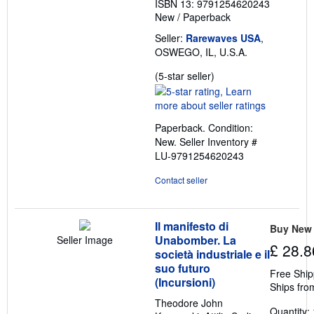
ISBN 13: 9791254620243
s
New
/
Paperback
Seller:
Rarewaves USA
,
OSWEGO, IL, U.S.A.
Seller
(5-star seller)
rating
5
out
Paperback. Condition:
of
New.
Seller Inventory #
5
LU-9791254620243
stars
Contact seller
Il manifesto di
Buy New
Unabomber. La
Seller Image
£ 28.8
società industriale e il
suo futuro
Free Ship
(Incursioni)
Ships fro
Theodore John
Quantity: 