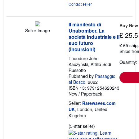
Contact seller
Il manifesto di
Buy New
Unabomber. La
Seller Image
£ 25.5
società industriale e il
suo futuro
£ 65 ship
(Incursioni)
Ships fro
Theodore John
Quantity: 
Kaczynski, Attilio Sodi
Russotto
Published by
Passaggio
al Bosco
, 2022
ISBN 13: 9791254620243
New
/
Paperback
Seller:
Rarewaves.com
UK
, London, United
Kingdom
Seller
(5-star seller)
rating
5