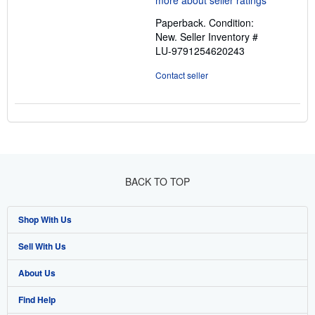
out
Paperback. Condition:
of
New.
Seller Inventory #
5
LU-9791254620243
stars
Contact seller
BACK TO TOP
Shop With Us
Sell With Us
Advanced Search
About Us
Browse Collections
Start Selling
Find Help
My Account
Join Our Affiliate Programme
About AbeBooks