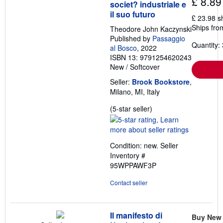
£ 8.89
societ? industriale e
il suo futuro
£ 23.98 s
Ships from
Theodore John Kaczynski
Published by
Passaggio
Quantity: 
al Bosco
, 2022
ISBN 13: 9791254620243
New
/
Softcover
Seller:
Brook Bookstore
,
Milano, MI, Italy
Seller
(5-star seller)
rating
5
out
Condition: new.
Seller
of
Inventory #
5
95WPPAWF3P
stars
Contact seller
Il manifesto di
Buy New