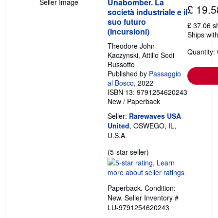
Unabomber. La
Seller Image
£ 19.5
società industriale e il
suo futuro
£ 37.06 s
(Incursioni)
Ships with
Theodore John
Quantity:
Kaczynski, Attilio Sodi
Russotto
Published by
Passaggio
al Bosco
, 2022
ISBN 13: 9791254620243
New
/
Paperback
Seller:
Rarewaves USA
United
, OSWEGO, IL,
U.S.A.
Seller
(5-star seller)
rating
5
out
Paperback. Condition:
of
New.
Seller Inventory #
5
LU-9791254620243
stars