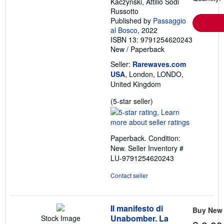
Kaczynski, Attilio Sodi
Russotto
Published by
Passaggio
al Bosco
, 2022
ISBN 13: 9791254620243
New
/
Paperback
Seller:
Rarewaves.com
USA
, London, LONDO,
United Kingdom
Seller
(5-star seller)
rating
5
out
Paperback. Condition:
of
New.
Seller Inventory #
5
LU-9791254620243
stars
Contact seller
Il manifesto di
Buy New
Unabomber. La
Stock Image