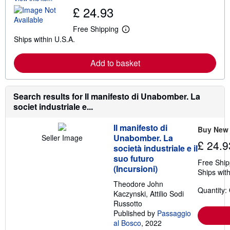
£ 24.93
Free Shipping
L
Ships within U.S.A.
e
a
r
Add to basket
n
m
o
r
e
Search results for Il manifesto di Unabomber. La
a
societ industriale e...
b
o
u
Il manifesto di
Buy New
t
Unabomber. La
Seller Image
s
£ 24.9
società industriale e il
h
i
suo futuro
Free Ship
p
(Incursioni)
Ships with
p
i
Theodore John
n
Quantity:
Kaczynski, Attilio Sodi
g
r
Russotto
a
Published by
Passaggio
t
al Bosco
, 2022
e