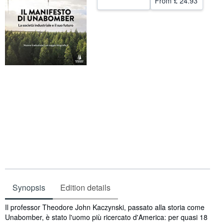
From
£ 24.93
Start Selling
Help
CLOSE
Synopsis
Edition details
Synopsis
Il professor Theodore John Kaczynski, passato alla storia come
Unabomber, è stato l'uomo più ricercato d'America: per quasi 18