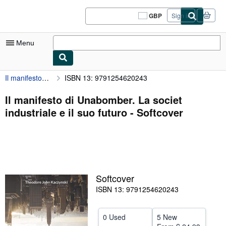
Skip to main content
AbeBooks.co.uk
GBP
Sign in
Site
shopping
preferences
Menu
Il manifesto di Unabomber. La societ industriale e il suo futuro
ISBN 13: 9791254620243
My Account
My Purchases
Il manifesto di Unabomber. La societ
industriale e il suo futuro - Softcover
Sign Off
Advanced Search
Browse Collections
Rare Books
Softcover
Art & Collectables
ISBN 13: 9791254620243
Textbooks
0 Used
5 New
Sellers