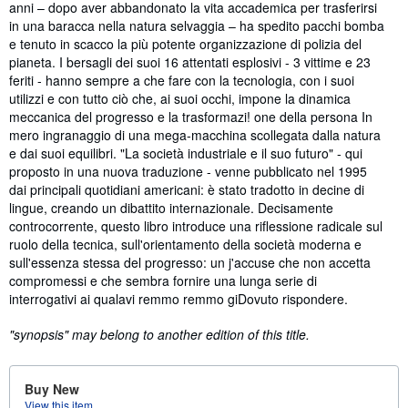
anni – dopo aver abbandonato la vita accademica per trasferirsi
in una baracca nella natura selvaggia – ha spedito pacchi bomba
e tenuto in scacco la più potente organizzazione di polizia del
pianeta. I bersagli dei suoi 16 attentati esplosivi - 3 vittime e 23
feriti - hanno sempre a che fare con la tecnologia, con i suoi
utilizzi e con tutto ciò che, ai suoi occhi, impone la dinamica
meccanica del progresso e la trasformazi! one della persona In
mero ingranaggio di una mega-macchina scollegata dalla natura
e dai suoi equilibri. "La società industriale e il suo futuro" - qui
proposto in una nuova traduzione - venne pubblicato nel 1995
dai principali quotidiani americani: è stato tradotto in decine di
lingue, creando un dibattito internazionale. Decisamente
controcorrente, questo libro introduce una riflessione radicale sul
ruolo della tecnica, sull'orientamento della società moderna e
sull'essenza stessa del progresso: un j'accuse che non accetta
compromessi e che sembra fornire una lunga serie di
interrogativi ai qualavi remmo remmo giDovuto rispondere.
"synopsis" may belong to another edition of this title.
Buy New
View this item