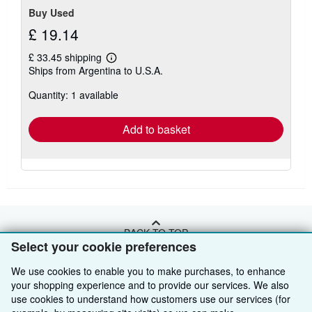
Buy Used
£ 19.14
£ 33.45 shipping
Learn
Ships from Argentina to U.S.A.
more
about
Quantity: 1 available
shipping
rates
Add to basket
BACK TO TOP
Select your cookie preferences
We use cookies to enable you to make purchases, to enhance
Shop With Us
your shopping experience and to provide our services. We also
Sell With Us
Advanced Search
use cookies to understand how customers use our services (for