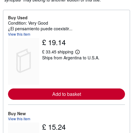
Buy Used
Condition: Very Good
¿El pensamiento puede coexistir...
View this item
£ 19.14
£ 33.45 shipping
L
Ships from Argentina to U.S.A.
e
a
r
n
m
o
r
e
Add to basket
a
b
o
u
t
Buy New
s
View this item
h
£ 15.24
i
p