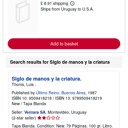
p
£ 8.91 shipping
L
i
Ships from Uruguay to U.S.A.
e
n
a
g
r
r
n
a
m
t
o
e
r
s
e
Add to basket
a
b
o
u
Search results for Siglo de manos y la criatura
t
s
h
i
Siglo de manos y la criatura.
p
p
Thonis, Luis -
i
n
Published by
Último Reino, Buenos Aires
, 1987
g
ISBN 10: 9509418218
/
ISBN 13: 9789509418219
r
New
/
Tapa Blanda
a
t
Seller:
Ventara SA
, Montevideo, Uruguay
e
s
Seller
(2-star seller)
rating
Tapa Blanda. Condition: New. 79 Páginas. 100 gr. Libro.