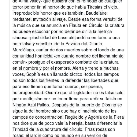
de Alma valley- que quisiera con el remedio de cualquier
terror poner fin al horror de que habla Tiresias el viejo,
irreproducible horror que es también, Baudelaire
mediante, invitación al viaje. Desde esa forma versátil de
la música que se anuncia en Flauta en Círculo -la criatura
no puede escuchar por no dejar de oir- a la métrica
sinuosa -plasticidad de base alejandrina en torno a una
nota falsa y sensible- de la Pavana del Difunto
Murciélago, cantar de dos muertes sobre el fondo de una
comunidad homicida -en cuanto nombre del linchamiento
común- prosigue el exasperado combate de la criatura
en el nombre y por el nombre. Alerta y treno a muchas
voces, Sophía es un llamado táctico -todos los tiempos
no son todos los frentes- a defender las libertades que
para eso tienen que tomar cuerpo, ser poema,
heterogeneidad. Ocurre que el legislador no es falso sólo
por mentir, sino por no tener firma para urdir su falsía en
Ningún Azul Pálido. Después de la muerte de Dios no se
sigue la del hombre sino que hay el nacimiento de los
campos de concentración: Regüeldo y Agonía de la Fiera
nos dice que de poco vale la herejía, basta diferenciar la
Trinidad de la cuadratura del círculo. Frías rosas son
rosas: el jardín como no mundo en su versión de