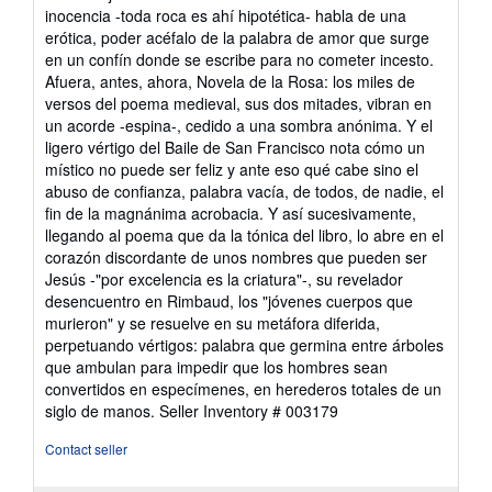
inocencia -toda roca es ahí hipotética- habla de una
erótica, poder acéfalo de la palabra de amor que surge
en un confín donde se escribe para no cometer incesto.
Afuera, antes, ahora, Novela de la Rosa: los miles de
versos del poema medieval, sus dos mitades, vibran en
un acorde -espina-, cedido a una sombra anónima. Y el
ligero vértigo del Baile de San Francisco nota cómo un
místico no puede ser feliz y ante eso qué cabe sino el
abuso de confianza, palabra vacía, de todos, de nadie, el
fin de la magnánima acrobacia. Y así sucesivamente,
llegando al poema que da la tónica del libro, lo abre en el
corazón discordante de unos nombres que pueden ser
Jesús -"por excelencia es la criatura"-, su revelador
desencuentro en Rimbaud, los "jóvenes cuerpos que
murieron" y se resuelve en su metáfora diferida,
perpetuando vértigos: palabra que germina entre árboles
que ambulan para impedir que los hombres sean
convertidos en especímenes, en herederos totales de un
siglo de manos.
Seller Inventory # 003179
Contact seller