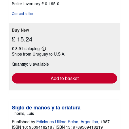
2
Seller Inventory # 0-195-0
out
of
Contact seller
5
stars
Buy New
£ 15.24
£ 8.91 shipping
Learn
Ships from Uruguay to U.S.A.
more
about
Quantity: 3 available
shipping
rates
Add to basket
Siglo de manos y la criatura
Thonis, Luis
Published by
Ediciones Ultimo Reino, Argentina
, 1987
ISBN 10: 9509418218
/
ISBN 13: 9789509418219