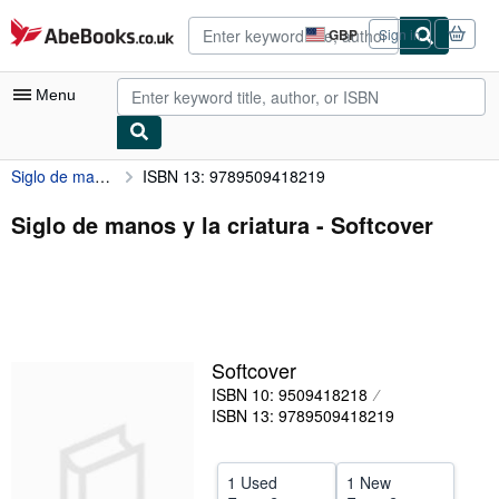
Skip to main content
AbeBooks.co.uk
GBP
Sign in
Site
shopping
preferences
Menu
Siglo de manos y la criatura
ISBN 13: 9789509418219
My Account
My Purchases
Siglo de manos y la criatura - Softcover
Advanced Search
Browse Collections
Rare Books
Softcover
Art & Collectables
ISBN 10: 9509418218
Textbooks
ISBN 13: 9789509418219
Sellers
1 Used
1 New
Start Selling