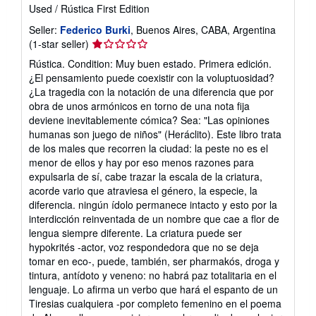
Used
/
Rústica
First Edition
Seller:
Federico Burki
, Buenos Aires, CABA, Argentina
Seller
(1-star seller)
rating
Rústica. Condition: Muy buen estado. Primera edición.
1
¿El pensamiento puede coexistir con la voluptuosidad?
out
¿La tragedia con la notación de una diferencia que por
of
obra de unos armónicos en torno de una nota fija
5
deviene inevitablemente cómica? Sea: "Las opiniones
stars
humanas son juego de niños" (Heráclito). Este libro trata
de los males que recorren la ciudad: la peste no es el
menor de ellos y hay por eso menos razones para
expulsarla de sí, cabe trazar la escala de la criatura,
acorde vario que atraviesa el género, la especie, la
diferencia. ningún ídolo permanece intacto y esto por la
interdicción reinventada de un nombre que cae a flor de
lengua siempre diferente. La criatura puede ser
hypokrités -actor, voz respondedora que no se deja
tomar en eco-, puede, también, ser pharmakós, droga y
tintura, antídoto y veneno: no habrá paz totalitaria en el
lenguaje. Lo afirma un verbo que hará el espanto de un
Tiresias cualquiera -por completo femenino en el poema