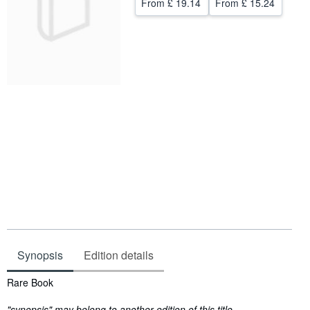
From
£ 19.14
From
£ 15.24
Help
CLOSE
Synopsis
Edition details
Synopsis
Rare Book
"synopsis" may belong to another edition of this title.