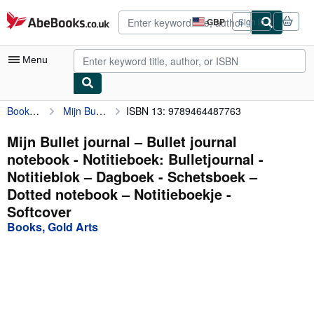
Skip to main content
AbeBooks.co.uk
GBP
Sign in
Site
shopping
preferences
Menu
Books, Gold Arts
Mijn Bullet journal – Bullet journal notebook - Notitieboek: Bulletjournal - Notitieblok – Dagboek - Schetsboek – Dotted notebook – Notitieboekje
ISBN 13: 9789464487763
My Account
My Purchases
Mijn Bullet journal – Bullet journal
notebook - Notitieboek: Bulletjournal -
Advanced Search
Notitieblok – Dagboek - Schetsboek –
Browse Collections
Dotted notebook – Notitieboekje -
Softcover
Rare Books
Books, Gold Arts
Art & Collectables
Textbooks
Sellers
Start Selling