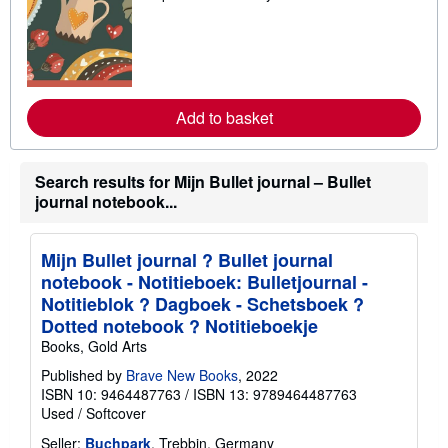
a
r
n
m
o
r
e
Add to basket
a
b
o
u
t
Search results for Mijn Bullet journal – Bullet
s
journal notebook...
h
i
p
p
Mijn Bullet journal ? Bullet journal
i
notebook - Notitieboek: Bulletjournal -
n
g
Notitieblok ? Dagboek - Schetsboek ?
r
Dotted notebook ? Notitieboekje
a
t
Books, Gold Arts
e
s
Published by
Brave New Books
, 2022
ISBN 10: 9464487763
/
ISBN 13: 9789464487763
Used
/
Softcover
Seller:
Buchpark
, Trebbin, Germany