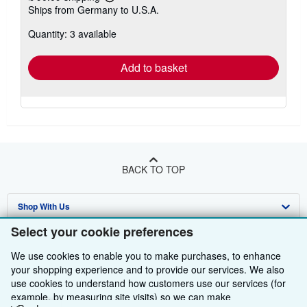
Learn
Ships from Germany to U.S.A.
more
about
Quantity: 3 available
shipping
rates
Add to basket
BACK TO TOP
Shop With Us
Select your cookie preferences
Sell With Us
Advanced Search
We use cookies to enable you to make purchases, to enhance
About Us
Browse Collections
Start Selling
your shopping experience and to provide our services. We also
use cookies to understand how customers use our services (for
Find Help
My Account
Join Our Affiliate Programme
About AbeBooks
example, by measuring site visits) so we can make