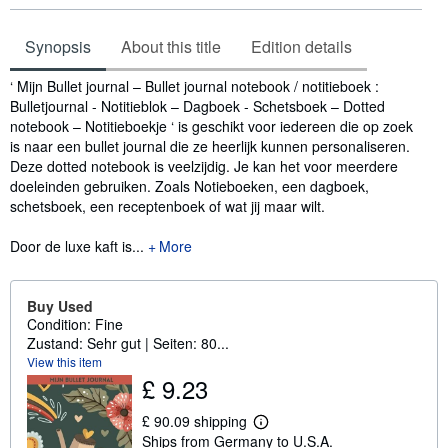
Synopsis
About this title
Edition details
Synopsis
‘ Mijn Bullet journal – Bullet journal notebook / notitieboek :
Bulletjournal - Notitieblok – Dagboek - Schetsboek – Dotted
notebook – Notitieboekje ‘ is geschikt voor iedereen die op zoek
is naar een bullet journal die ze heerlijk kunnen personaliseren.
Deze dotted notebook is veelzijdig. Je kan het voor meerdere
doeleinden gebruiken. Zoals Notieboeken, een dagboek,
schetsboek, een receptenboek of wat jij maar wilt.
Door de luxe kaft is...
More
Buy Used
Condition: Fine
Zustand: Sehr gut | Seiten: 80...
View this item
£ 9.23
£ 90.09 shipping
L
Ships from Germany to U.S.A.
e