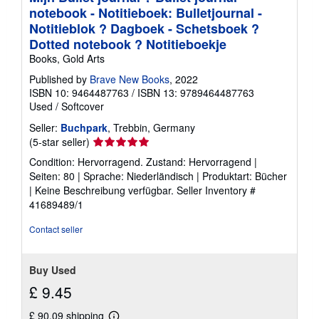
notebook - Notitieboek: Bulletjournal -
Notitieblok ? Dagboek - Schetsboek ?
Dotted notebook ? Notitieboekje
Books, Gold Arts
Published by
Brave New Books
, 2022
ISBN 10: 9464487763
/
ISBN 13: 9789464487763
Used
/
Softcover
Seller:
Buchpark
, Trebbin, Germany
Seller
(5-star seller)
rating
Condition: Hervorragend. Zustand: Hervorragend |
5
Seiten: 80 | Sprache: Niederländisch | Produktart: Bücher
out
| Keine Beschreibung verfügbar.
Seller Inventory #
of
41689489/1
5
stars
Contact seller
Buy Used
£ 9.45
£ 90.09 shipping