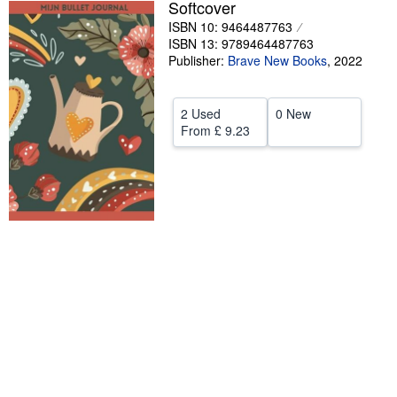
Softcover
Help
ISBN 10: 9464487763
ISBN 13: 9789464487763
CLOSE
Publisher:
Brave New Books
,
2022
2 Used
0 New
From
£ 9.23