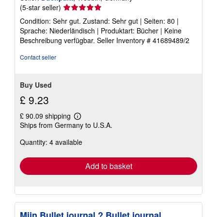
Seller
(5-star seller)
rating
Condition: Sehr gut. Zustand: Sehr gut | Seiten: 80 |
5
Sprache: Niederländisch | Produktart: Bücher | Keine
out
Beschreibung verfügbar.
Seller Inventory # 41689489/2
of
5
Contact seller
stars
Buy Used
£ 9.23
£ 90.09 shipping
Learn
Ships from Germany to U.S.A.
more
about
Quantity: 4 available
shipping
rates
Add to basket
Mijn Bullet journal ? Bullet journal