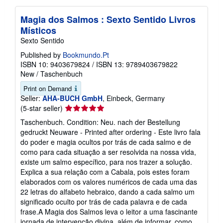
Magia dos Salmos : Sexto Sentido Livros
Místicos
Sexto Sentido
Published by
Bookmundo.Pt
ISBN 10: 9403679824
/
ISBN 13: 9789403679822
New
/
Taschenbuch
Print on Demand
Seller:
AHA-BUCH GmbH
, Einbeck, Germany
Seller
(5-star seller)
rating
Taschenbuch. Condition: Neu. nach der Bestellung
5
gedruckt Neuware - Printed after ordering - Este livro fala
out
do poder e magia ocultos por trás de cada salmo e de
of
como para cada situação a ser resolvida na nossa vida,
5
existe um salmo específico, para nos trazer a solução.
stars
Explica a sua relação com a Cabala, pois estes foram
elaborados com os valores numéricos de cada uma das
22 letras do alfabeto hebraico, dando a cada salmo um
significado oculto por trás de cada palavra e de cada
frase.A Magia dos Salmos leva o leitor a uma fascinante
jornada de intervenção divina, além de informar, como