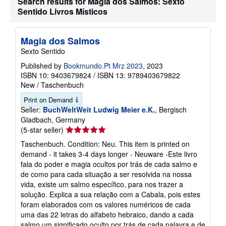
Search results for Magia dos Salmos: Sexto
t
Sentido Livros Místicos
s
h
i
p
Magia dos Salmos
p
i
Sexto Sentido
n
g
Published by
Bookmundo.Pt Mrz 2023
, 2023
r
ISBN 10: 9403679824
/
ISBN 13: 9789403679822
a
New
/
Taschenbuch
t
e
Print on Demand
s
Seller:
BuchWeltWeit Ludwig Meier e.K.
, Bergisch
Gladbach, Germany
Seller
(5-star seller)
rating
Taschenbuch. Condition: Neu. This item is printed on
5
demand - it takes 3-4 days longer - Neuware -Este livro
out
fala do poder e magia ocultos por trás de cada salmo e
of
de como para cada situação a ser resolvida na nossa
5
vida, existe um salmo específico, para nos trazer a
stars
solução. Explica a sua relação com a Cabala, pois estes
foram elaborados com os valores numéricos de cada
uma das 22 letras do alfabeto hebraico, dando a cada
salmo um significado oculto por trás de cada palavra e de