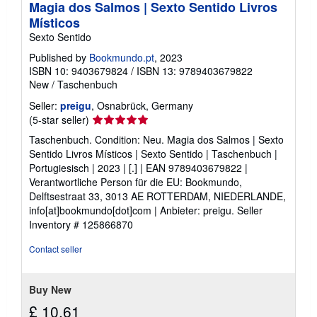
Magia dos Salmos | Sexto Sentido Livros
Místicos
Sexto Sentido
Published by
Bookmundo.pt
, 2023
ISBN 10: 9403679824
/
ISBN 13: 9789403679822
New
/
Taschenbuch
Seller:
preigu
, Osnabrück, Germany
Seller
(5-star seller)
rating
Taschenbuch. Condition: Neu. Magia dos Salmos | Sexto
5
Sentido Livros Místicos | Sexto Sentido | Taschenbuch |
out
Portugiesisch | 2023 | [.] | EAN 9789403679822 |
of
Verantwortliche Person für die EU: Bookmundo,
5
Delftsestraat 33, 3013 AE ROTTERDAM, NIEDERLANDE,
stars
info[at]bookmundo[dot]com | Anbieter: preigu.
Seller
Inventory # 125866870
Contact seller
Buy New
£ 10.61