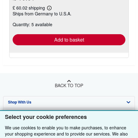
£ 60.02 shipping
Learn
Ships from Germany to U.S.A.
more
about
Quantity: 5 available
shipping
rates
Add to basket
BACK TO TOP
Shop With Us
Sell With Us
Advanced Search
Select your cookie preferences
About Us
Browse Collections
Start Selling
We use cookies to enable you to make purchases, to enhance
your shopping experience and to provide our services. We also
Find Help
My Account
Join Our Affiliate Programme
About AbeBooks