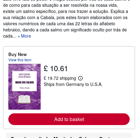
de como para cada situação a ser resolvida na nossa vida,
existe um salmo específico, para nos trazer a solução. Explica a
sua relação com a Cabala, pois estes foram elaborados com os
valores numéricos de cada uma das 22 letras do alfabeto
hebraico, dando a cada salmo um significado oculto por trás de
cada...
More
Buy New
View this item
£ 10.61
£ 19.72 shipping
L
Ships from Germany to U.S.A.
e
a
r
n
m
o
r
e
Add to basket
a
b
o
u