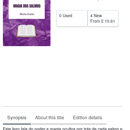
Help
0 Used
4 New
CLOSE
From
£ 10.61
Synopsis
About this title
Edition details
Synopsis
Este livro fala do poder e magia ocultos por trás de cada salmo e