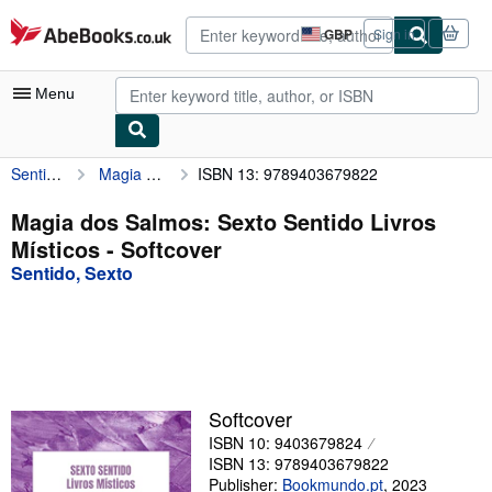
Skip to main content
AbeBooks.co.uk
GBP
Sign in
Site
shopping
preferences
Menu
Sentido, Sexto
Magia dos Salmos: Sexto Sentido Livros Místicos
ISBN 13: 9789403679822
My Account
My Purchases
Magia dos Salmos: Sexto Sentido Livros
Místicos - Softcover
Advanced Search
Sentido, Sexto
Browse Collections
Rare Books
Art & Collectables
Textbooks
Softcover
ISBN 10: 9403679824
Sellers
ISBN 13: 9789403679822
Start Selling
Publisher:
Bookmundo.pt
,
2023