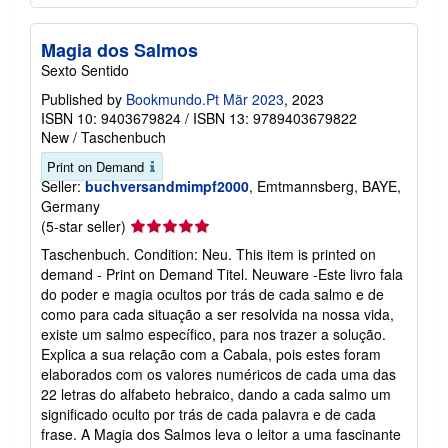
Magia dos Salmos
Sexto Sentido
Published by
Bookmundo.Pt Mär 2023
, 2023
ISBN 10: 9403679824
/
ISBN 13: 9789403679822
New
/
Taschenbuch
Print on Demand
Seller:
buchversandmimpf2000
, Emtmannsberg, BAYE,
Germany
Seller
(5-star seller)
rating
Taschenbuch. Condition: Neu. This item is printed on
5
demand - Print on Demand Titel. Neuware -Este livro fala
out
do poder e magia ocultos por trás de cada salmo e de
of
como para cada situação a ser resolvida na nossa vida,
5
existe um salmo específico, para nos trazer a solução.
stars
Explica a sua relação com a Cabala, pois estes foram
elaborados com os valores numéricos de cada uma das
22 letras do alfabeto hebraico, dando a cada salmo um
significado oculto por trás de cada palavra e de cada
frase. A Magia dos Salmos leva o leitor a uma fascinante