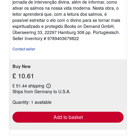
jornada de intervenção divina, além de informar, como
ativar os salmos na nossa vida moderna. Nesta obra, o
leitor aprenderá que, com a leitura dos salmos, é
possível estreitar o elo com o divino para se tornar mais
espiritualizado e protegido.Books on Demand GmbH,
Überseering 33, 22297 Hamburg 308 pp. Portugiesisch.
Seller Inventory # 9789403679822
Contact seller
Buy New
£ 10.61
£ 51.44 shipping
Learn
Ships from Germany to U.S.A.
more
about
Quantity: 1 available
shipping
rates
Add to basket