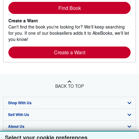
Find Book
Create a Want
Can't find the book you're looking for? We'll keep searching
for you. If one of our booksellers adds it to AbeBooks, we'll let
you know!
Create a Want
BACK TO TOP
Shop With Us
Sell With Us
Advanced Search
About Us
Browse Collections
Start Selling
Select your cookie preferences
Find Help
My Account
Join Our Affiliate Programme
About AbeBooks