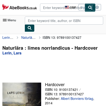
Skip to main content
AbeBooks.co.uk
GBP
Sign in
Site
shopping
preferences
Menu
Lerin, Lars
Naturlära : limes norrlandicus
ISBN 13: 9789100137427
My Account
My Purchases
Naturlära : limes norrlandicus - Hardcover
Lerin, Lars
Advanced Search
Browse Collections
Rare Books
Art & Collectables
Hardcover
Textbooks
ISBN 10: 9100137421
ISBN 13: 9789100137427
Sellers
Publisher:
Albert Bonniers förlag
,
2014
Start Selling