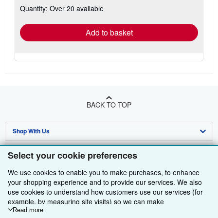
Quantity: Over 20 available
shipping
rates
Add to basket
BACK TO TOP
Shop With Us
Sell With Us
Advanced Search
Select your cookie preferences
About Us
Browse Collections
Start Selling
We use cookies to enable you to make purchases, to enhance
your shopping experience and to provide our services. We also
Find Help
My Account
Join Our Affiliate Programme
About AbeBooks
use cookies to understand how customers use our services (for
example, by measuring site visits) so we can make
Other AbeBooks Companies
My Orders
Book Buyback
Media
Help
improvements. If you agree, we'll also use third-party cookies to
Read more