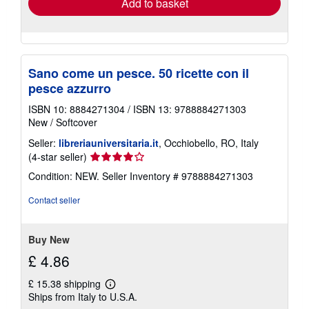
Add to basket
Sano come un pesce. 50 ricette con il
pesce azzurro
ISBN 10: 8884271304
/
ISBN 13: 9788884271303
New
/
Softcover
Seller:
libreriauniversitaria.it
, Occhiobello, RO, Italy
Seller
(4-star seller)
rating
Condition: NEW.
Seller Inventory # 9788884271303
4
out
Contact seller
of
5
stars
Buy New
£ 4.86
£ 15.38 shipping
Learn
Ships from Italy to U.S.A.
more
about