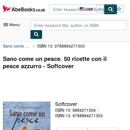
Skip to main content
AbeBooks.co.uk
GBP
Sign in
Site
shopping
preferences
Menu
Sano come un pesce. 50 ricette con il pesce azzurro
ISBN 13: 9788884271303
My Account
My Purchases
Sano come un pesce. 50 ricette con il
pesce azzurro - Softcover
Advanced Search
Browse Collections
Rare Books
Art & Collectables
Softcover
Textbooks
ISBN 10: 8884271304
ISBN 13: 9788884271303
Sellers
Start Selling