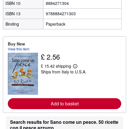
ISBN 10
8884271304
ISBN 13
9788884271303
Binding
Paperback
Buy New
View this item
£ 2.56
£ 15.42 shipping
L
Ships from Italy to U.S.A.
e
a
r
n
m
o
r
Add to basket
e
a
b
o
u
Search results for Sano come un pesce. 50 ricette
t
con il pesce azzurro
s