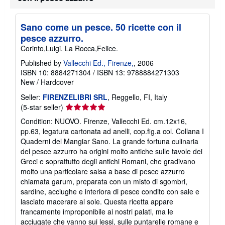
h
i
p
Sano come un pesce. 50 ricette con il
p
pesce azzurro.
i
n
Corinto,Luigi. La Rocca,Felice.
g
r
Published by
Vallecchi Ed., Firenze,
, 2006
a
ISBN 10: 8884271304
/
ISBN 13: 9788884271303
t
New
/
Hardcover
e
s
Seller:
FIRENZELIBRI SRL
, Reggello, FI, Italy
Seller
(5-star seller)
rating
Condition: NUOVO. Firenze, Vallecchi Ed. cm.12x16,
5
pp.63, legatura cartonata ad anelli, cop.fig.a col. Collana I
out
Quaderni del Mangiar Sano. La grande fortuna culinaria
of
del pesce azzurro ha origini molto antiche sulle tavole dei
5
Greci e soprattutto degli antichi Romani, che gradivano
stars
molto una particolare salsa a base di pesce azzurro
chiamata garum, preparata con un misto di sgombri,
sardine, acciughe e interiora di pesce condito con sale e
lasciato macerare al sole. Questa ricetta appare
francamente improponibile ai nostri palati, ma le
acciugate che vanno sui lessi, sulle puntarelle romane e