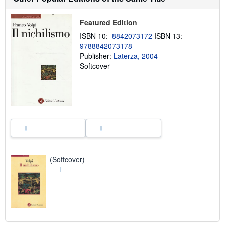
s
h
i
Featured Edition
p
p
ISBN 10:
8842073172
ISBN 13:
i
9788842073178
n
Publisher:
Laterza, 2004
g
r
Softcover
a
t
e
s
(Softcover)