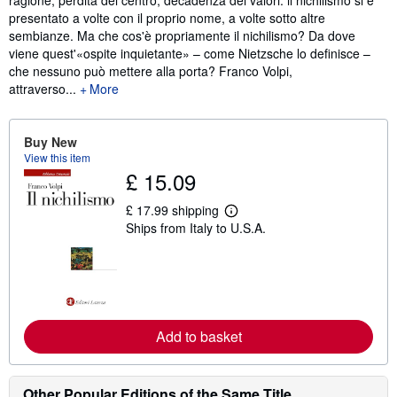
ragione, perdita del centro, decadenza dei valori: il nichilismo si è
presentato a volte con il proprio nome, a volte sotto altre
sembianze. Ma che cos'è propriamente il nichilismo? Da dove
viene quest'«ospite inquietante» – come Nietzsche lo definisce –
che nessuno può mettere alla porta? Franco Volpi,
attraverso...
More
Buy New
View this item
£ 15.09
£ 17.99 shipping
L
Ships from Italy to U.S.A.
e
a
r
n
m
o
r
e
Add to basket
a
b
o
u
t
Other Popular Editions of the Same Title