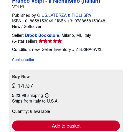
Franco Volpi - Il Nichilismo (Italian)
VOLPI
Published by
GIUS.LATERZA & FIGLI SPA
ISBN 10: 8858153049
/
ISBN 13: 9788858153048
New
/
Softcover
Seller:
Brook Bookstore
, Milano, MI, Italy
Seller
(5-star seller)
rating
Condition: new.
Seller Inventory # Z5D0BA0WXL
5
out
Contact seller
of
5
stars
Buy New
£ 14.97
£ 23.98 shipping
Learn
Ships from Italy to U.S.A.
more
about
Quantity: 6 available
shipping
rates
Add to basket