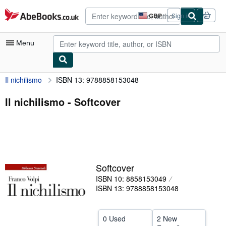
Skip to main content
AbeBooks.co.uk
GBP
Sign in
Site
shopping
preferences
Menu
Il nichilismo
ISBN 13: 9788858153048
My Account
My Purchases
Il nichilismo - Softcover
Advanced Search
Browse Collections
Rare Books
Softcover
Art & Collectables
ISBN 10: 8858153049
Textbooks
ISBN 13: 9788858153048
Sellers
0 Used
2 New
Start Selling