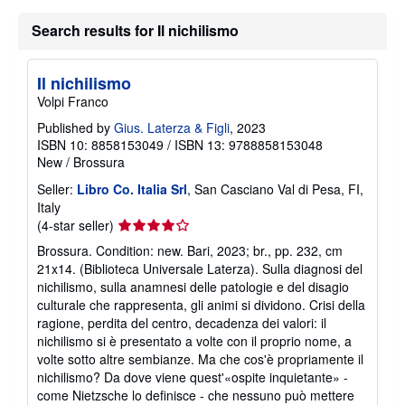
Search results for Il nichilismo
Il nichilismo
Volpi Franco
Published by
Gius. Laterza & Figli
, 2023
ISBN 10: 8858153049
/
ISBN 13: 9788858153048
New
/
Brossura
Seller:
Libro Co. Italia Srl
, San Casciano Val di Pesa, FI,
Italy
Seller
(4-star seller)
rating
Brossura. Condition: new. Bari, 2023; br., pp. 232, cm
4
21x14. (Biblioteca Universale Laterza). Sulla diagnosi del
out
nichilismo, sulla anamnesi delle patologie e del disagio
of
culturale che rappresenta, gli animi si dividono. Crisi della
5
ragione, perdita del centro, decadenza dei valori: il
stars
nichilismo si è presentato a volte con il proprio nome, a
volte sotto altre sembianze. Ma che cos'è propriamente il
nichilismo? Da dove viene quest'«ospite inquietante» -
come Nietzsche lo definisce - che nessuno può mettere