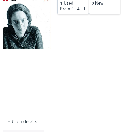
1 Used
0 New
Help
From
£ 14.11
CLOSE
Edition details