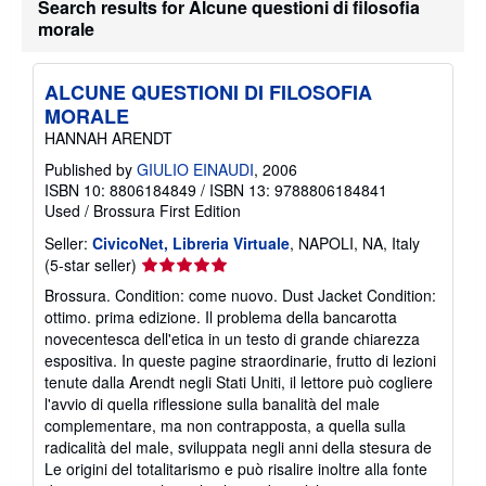
Search results for Alcune questioni di filosofia
morale
ALCUNE QUESTIONI DI FILOSOFIA
MORALE
HANNAH ARENDT
Published by
GIULIO EINAUDI
, 2006
ISBN 10: 8806184849
/
ISBN 13: 9788806184841
Used
/
Brossura
First Edition
Seller:
CivicoNet, Libreria Virtuale
, NAPOLI, NA, Italy
Seller
(5-star seller)
rating
Brossura. Condition: come nuovo. Dust Jacket Condition:
5
ottimo. prima edizione. Il problema della bancarotta
out
novecentesca dell'etica in un testo di grande chiarezza
of
espositiva. In queste pagine straordinarie, frutto di lezioni
5
tenute dalla Arendt negli Stati Uniti, il lettore può cogliere
stars
l'avvio di quella riflessione sulla banalità del male
complementare, ma non contrapposta, a quella sulla
radicalità del male, sviluppata negli anni della stesura de
Le origini del totalitarismo e può risalire inoltre alla fonte