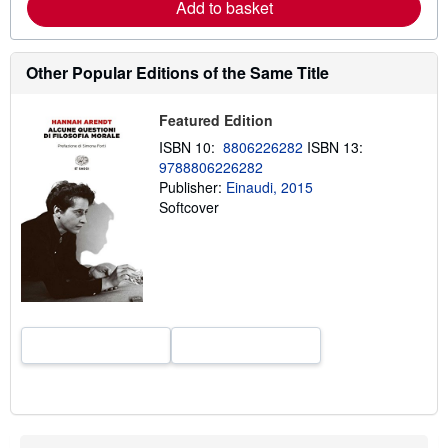
Add to basket
b
o
u
t
Other Popular Editions of the Same Title
s
h
i
p
Featured Edition
p
ISBN 10:
8806226282
ISBN 13:
i
n
9788806226282
g
Publisher:
Einaudi, 2015
r
Softcover
a
t
e
s