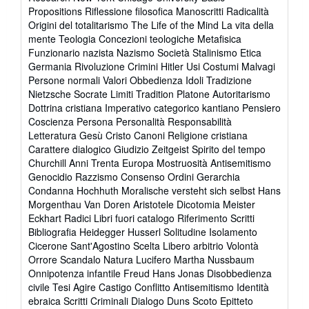
Propositions Riflessione filosofica Manoscritti Radicalità
Origini del totalitarismo The Life of the Mind La vita della
mente Teologia Concezioni teologiche Metafisica
Funzionario nazista Nazismo Società Stalinismo Etica
Germania Rivoluzione Crimini Hitler Usi Costumi Malvagi
Persone normali Valori Obbedienza Idoli Tradizione
Nietzsche Socrate Limiti Tradition Platone Autoritarismo
Dottrina cristiana Imperativo categorico kantiano Pensiero
Coscienza Persona Personalità Responsabilità
Letteratura Gesù Cristo Canoni Religione cristiana
Carattere dialogico Giudizio Zeitgeist Spirito del tempo
Churchill Anni Trenta Europa Mostruosità Antisemitismo
Genocidio Razzismo Consenso Ordini Gerarchia
Condanna Hochhuth Moralische versteht sich selbst Hans
Morgenthau Van Doren Aristotele Dicotomia Meister
Eckhart Radici Libri fuori catalogo Riferimento Scritti
Bibliografia Heidegger Husserl Solitudine Isolamento
Cicerone Sant'Agostino Scelta Libero arbitrio Volontà
Orrore Scandalo Natura Lucifero Martha Nussbaum
Onnipotenza infantile Freud Hans Jonas Disobbedienza
civile Tesi Agire Castigo Conflitto Antisemitismo Identità
ebraica Scritti Criminali Dialogo Duns Scoto Epitteto