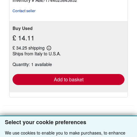
Inventory # ABE-1744025845852
Contact seller
Buy Used
£ 14.11
£ 34.25 shipping
Learn
Ships from Italy to U.S.A.
more
about
Quantity: 1 available
shipping
rates
Add to basket
Select your cookie preferences
BACK TO TOP
We use cookies to enable you to make purchases, to enhance