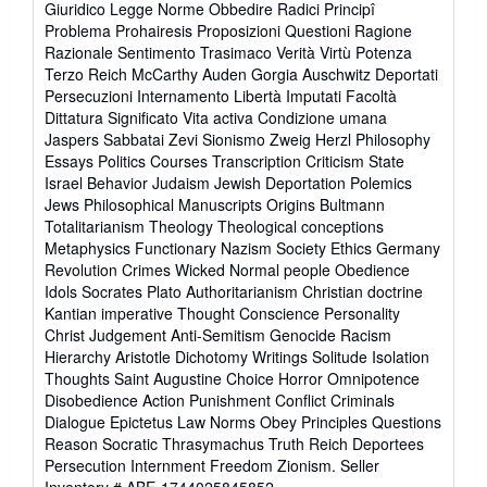
Giuridico Legge Norme Obbedire Radici Principî
Problema Prohairesis Proposizioni Questioni Ragione
Razionale Sentimento Trasimaco Verità Virtù Potenza
Terzo Reich McCarthy Auden Gorgia Auschwitz Deportati
Persecuzioni Internamento Libertà Imputati Facoltà
Dittatura Significato Vita activa Condizione umana
Jaspers Sabbatai Zevi Sionismo Zweig Herzl Philosophy
Essays Politics Courses Transcription Criticism State
Israel Behavior Judaism Jewish Deportation Polemics
Jews Philosophical Manuscripts Origins Bultmann
Totalitarianism Theology Theological conceptions
Metaphysics Functionary Nazism Society Ethics Germany
Revolution Crimes Wicked Normal people Obedience
Idols Socrates Plato Authoritarianism Christian doctrine
Kantian imperative Thought Conscience Personality
Christ Judgement Anti-Semitism Genocide Racism
Hierarchy Aristotle Dichotomy Writings Solitude Isolation
Thoughts Saint Augustine Choice Horror Omnipotence
Disobedience Action Punishment Conflict Criminals
Dialogue Epictetus Law Norms Obey Principles Questions
Reason Socratic Thrasymachus Truth Reich Deportees
Persecution Internment Freedom Zionism.
Seller