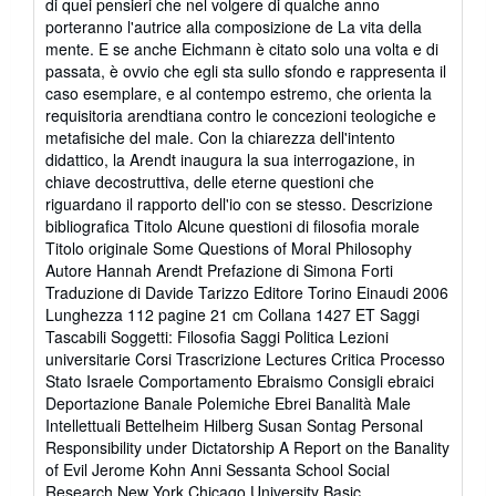
di quei pensieri che nel volgere di qualche anno
porteranno l'autrice alla composizione de La vita della
mente. E se anche Eichmann è citato solo una volta e di
passata, è ovvio che egli sta sullo sfondo e rappresenta il
caso esemplare, e al contempo estremo, che orienta la
requisitoria arendtiana contro le concezioni teologiche e
metafisiche del male. Con la chiarezza dell'intento
didattico, la Arendt inaugura la sua interrogazione, in
chiave decostruttiva, delle eterne questioni che
riguardano il rapporto dell'io con se stesso. Descrizione
bibliografica Titolo Alcune questioni di filosofia morale
Titolo originale Some Questions of Moral Philosophy
Autore Hannah Arendt Prefazione di Simona Forti
Traduzione di Davide Tarizzo Editore Torino Einaudi 2006
Lunghezza 112 pagine 21 cm Collana 1427 ET Saggi
Tascabili Soggetti: Filosofia Saggi Politica Lezioni
universitarie Corsi Trascrizione Lectures Critica Processo
Stato Israele Comportamento Ebraismo Consigli ebraici
Deportazione Banale Polemiche Ebrei Banalità Male
Intellettuali Bettelheim Hilberg Susan Sontag Personal
Responsibility under Dictatorship A Report on the Banality
of Evil Jerome Kohn Anni Sessanta School Social
Research New York Chicago University Basic