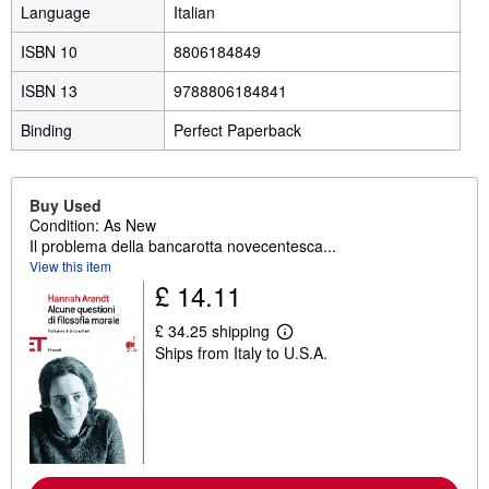
Language
Italian
ISBN 10
8806184849
ISBN 13
9788806184841
Binding
Perfect Paperback
Buy Used
Condition: As New
Il problema della bancarotta novecentesca...
View this item
£ 14.11
£ 34.25 shipping
L
Ships from Italy to U.S.A.
e
a
r
n
m
o
r
e
a