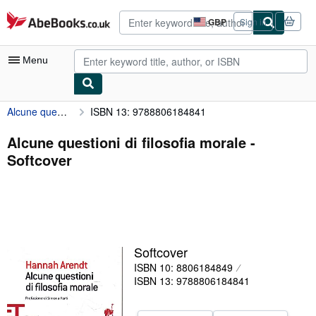
Skip to main content
AbeBooks.co.uk
GBP
Sign in
Site
shopping
preferences
Menu
Alcune questioni di filosofia morale
ISBN 13: 9788806184841
My Account
My Purchases
Alcune questioni di filosofia morale -
Softcover
Advanced Search
Browse Collections
Rare Books
Art & Collectables
Softcover
Textbooks
ISBN 10: 8806184849
ISBN 13: 9788806184841
Sellers
Start Selling