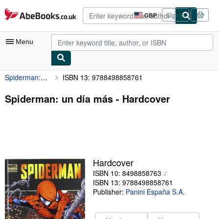
Skip to main content
AbeBooks.co.uk
GBP
Sign in
Site
shopping
preferences
Menu
Spiderman: un día más
ISBN 13: 9788498858761
My Account
My Purchases
Spiderman: un día más - Hardcover
Advanced Search
Browse Collections
Rare Books
Hardcover
Art & Collectables
ISBN 10: 8498858763
Textbooks
ISBN 13: 9788498858761
Publisher:
Panini España S.A.
Sellers
Start Selling