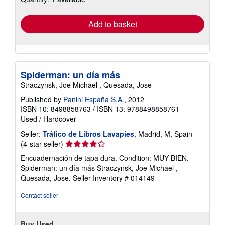
rates
Add to basket
Spiderman: un día más
Straczynsk, Joe Michael , Quesada, Jose
Published by
Panini España S.A.
, 2012
ISBN 10: 8498858763
/
ISBN 13: 9788498858761
Used
/
Hardcover
Seller:
Tráfico de Libros Lavapies
, Madrid, M, Spain
Seller
(4-star seller)
rating
Encuadernación de tapa dura. Condition: MUY BIEN.
4
Spiderman: un día más Straczynsk, Joe Michael ,
out
Quesada, Jose.
Seller Inventory # 014149
of
5
Contact seller
stars
Buy Used