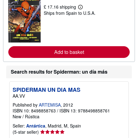
p
£ 17.16 shipping
i
L
Ships from Spain to U.S.A.
n
e
g
a
r
r
a
n
t
m
e
o
s
r
e
a
Add to basket
b
o
u
t
Search results for Spiderman: un día más
s
h
i
p
SPIDERMAN UN DIA MAS
p
AA.VV
i
n
Published by
ARTEMISA
, 2012
g
ISBN 10: 8498858763
/
ISBN 13: 9788498858761
r
a
New
/
Rústica
t
e
Seller:
Antártica
, Madrid, M, Spain
s
Seller
(5-star seller)
rating