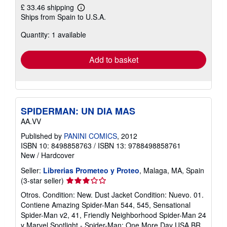
£ 33.46 shipping
Learn
Ships from Spain to U.S.A.
more
about
Quantity: 1 available
shipping
rates
Add to basket
SPIDERMAN: UN DIA MAS
AA.VV
Published by
PANINI COMICS
, 2012
ISBN 10: 8498858763
/
ISBN 13: 9788498858761
New
/
Hardcover
Seller:
Librerias Prometeo y Proteo
, Malaga, MA, Spain
Seller
(3-star seller)
rating
Otros. Condition: New. Dust Jacket Condition: Nuevo. 01.
3
Contiene Amazing Spider-Man 544, 545, Sensational
out
Spider-Man v2, 41, Friendly Neighborhood Spider-Man 24
of
y Marvel Spotlight - Spider-Man: One More Day USA BR