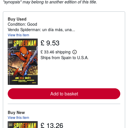
"synopsis" may belong to another edition of this title.
Buy Used
Condition: Good
Vendo Spiderman: un día más, una...
View this item
£ 9.53
£ 33.46 shipping
L
Ships from Spain to U.S.A.
e
a
r
n
m
o
r
e
a
Add to basket
b
o
u
t
Buy New
s
View this item
h
£ 13.26
i
p