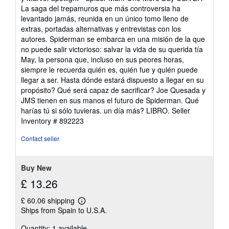
5
La saga del trepamuros que más controversia ha
stars
levantado jamás, reunida en un único tomo lleno de
extras, portadas alternativas y entrevistas con los
autores. Spiderman se embarca en una misión de la que
no puede salir victorioso: salvar la vida de su querida tía
May, la persona que, incluso en sus peores horas,
siempre le recuerda quién es, quién fue y quién puede
llegar a ser. Hasta dónde estará dispuesto a llegar en su
propósito? Qué será capaz de sacrificar? Joe Quesada y
JMS tienen en sus manos el futuro de Spiderman. Qué
harías tú si sólo tuvieras. un día más? LIBRO.
Seller
Inventory # 892223
Contact seller
Buy New
£ 13.26
£ 60.06 shipping
Learn
Ships from Spain to U.S.A.
more
about
Quantity: 1 available
shipping