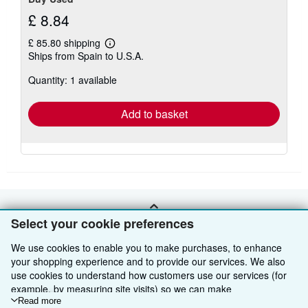
£ 8.84
£ 85.80 shipping
Learn
Ships from Spain to U.S.A.
more
about
Quantity: 1 available
shipping
rates
Add to basket
BACK TO TOP
Select your cookie preferences
We use cookies to enable you to make purchases, to enhance
Shop With Us
your shopping experience and to provide our services. We also
use cookies to understand how customers use our services (for
Sell With Us
Advanced Search
example, by measuring site visits) so we can make
improvements. If you agree, we'll also use third-party cookies to
Read more
About Us
Browse Collections
Start Selling