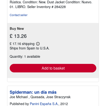
Rústica. Condition: New. Dust Jacket Condition: Nuevo.
5
01. LIBRO.
Seller Inventory # 284228
out
of
Contact seller
5
stars
Buy New
£ 13.26
£ 17.16 shipping
Learn
Ships from Spain to U.S.A.
more
about
Quantity: 1 available
shipping
rates
Add to basket
Spiderman: un día más
Joe Michael , Quesada, Jose Straczynsk
Published by
Panini España S.A.
, 2012