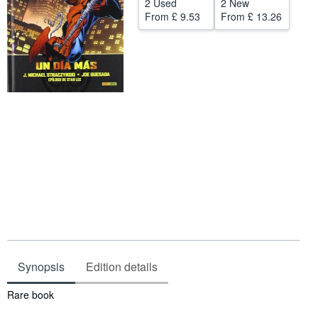
2 Used
2 New
From
£ 9.53
From
£ 13.26
Help
CLOSE
Synopsis
Edition details
Synopsis
Rare book