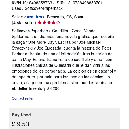
ISBN 10: 8498858763
/
ISBN 13: 9788498858761
Used
/
Softcover/Paperback
Seller:
cazalibros
, Benicarlo, CS, Spain
Seller
(4-star seller)
rating
Softcover/Paperback. Condition: Good. Vendo
4
Spiderman: un día más, una novela gráfica que recopila
out
la saga "One More Day". Escrita por Joe Michael
of
Straczynski y Joe Quesada, cuenta la historia de Peter
5
Parker enfrentando una difícil decisión tras la herida de
stars
su tía May. Es una trama llena de sacrificio y amor, con
ilustraciones chulas de Quesada que le dan vida a las
emociones de los personajes. La edición es en español y
de tapa dura, perfecta para los fans de los cómics. Lo
envío, así que no hay problema si no puedes venir a por
él.
Seller Inventory # 6290
Contact seller
Buy Used
£ 9.53