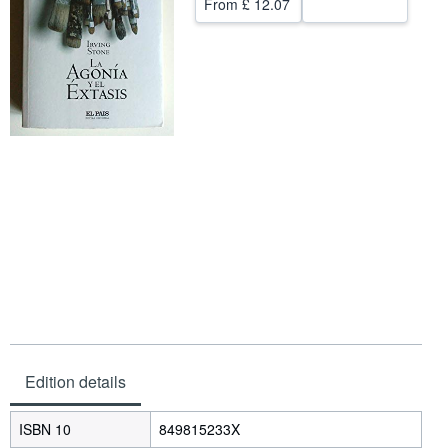
From
£ 12.07
Start Selling
Help
CLOSE
Edition details
ISBN 10
849815233X