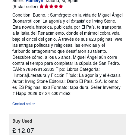
Seller:
Hamelyn
, Madrid, M, Spain
Seller
(5-star seller)
rating
Condition: Bueno. : Sumérgete en la vida de Miguel Ángel
5
Buonarroti con 'La agonía y el éxtasis' de Irving Stone.
out
Esta novela histórica, publicada por El País, te transporta
of
a la Italia del Renacimiento, donde el mármol cobra vida
5
bajo el cincel del genio. A través de sus 623 páginas, vive
stars
las intrigas políticas y religiosas, las envidias y el
furibundo antagonismo que desafiaron su talento.
Descubre cómo, a los 85 años, Miguel Ángel aún corre
contra el tiempo para completar la cúpula de San Pedro.
EAN: 9788498152333 Tipo: Libros Categoría:
Historia|Literatura y Ficción Título: La agonía y el éxtasis
Autor: Irving Stone Editorial: Diario El País, S.A. Idioma:
es-ES Páginas: 623 Formato: tapa dura.
Seller Inventory
# Happ-2026-07-24-c0071de2
Contact seller
Buy Used
£ 12.07