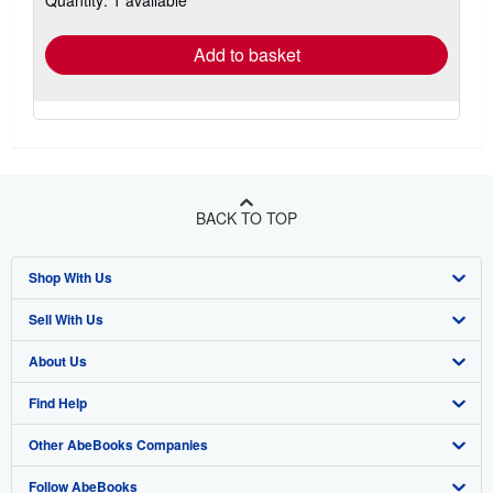
rates
Add to basket
BACK TO TOP
Shop With Us
Sell With Us
Advanced Search
About Us
Browse Collections
Start Selling
Find Help
My Account
Join Our Affiliate Programme
About AbeBooks
Other AbeBooks Companies
My Orders
Book Buyback
Media
Help
Follow AbeBooks
View Basket
Refer a seller
Careers
Customer Service
AbeBooks.com