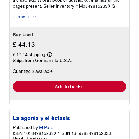
5
pages present.
Seller Inventory # M0849815233X-G
stars
Contact seller
Buy Used
£ 44.13
£ 17.14 shipping
Learn
Ships from Germany to U.S.A.
more
about
Quantity: 2 available
shipping
rates
Add to basket
La agonía y el éxtasis
Published by
El País
ISBN 10: 849815233X
/
ISBN 13: 9788498152333
Used
/
Hardcover