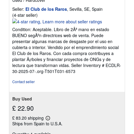
Seller:
El Club de los Raros
, Sevilla, SE, Spain
Seller
(4-star seller)
rating
4
Condition: Aceptable. Libro de 2Âª mano en estado
out
BUENO segÃºn directrices web de venta. Puede
of
presentar algunas marcas de desgaste por el uso en
5
cubierta o interior. Vendido por el emprendimiento social
stars
El Club de los Raros. Con cada compra contribuyes a
plantar Ã¡rboles y financiar proyectos de ONGs y de
lectura que transforman vidas.
Seller Inventory # ECDLR-
30-2025-07-.org-T501T031-6573
Contact seller
Buy Used
£ 22.90
£ 83.20 shipping
Learn
Ships from Spain to U.S.A.
more
about
Quantity: 1 available
shipping