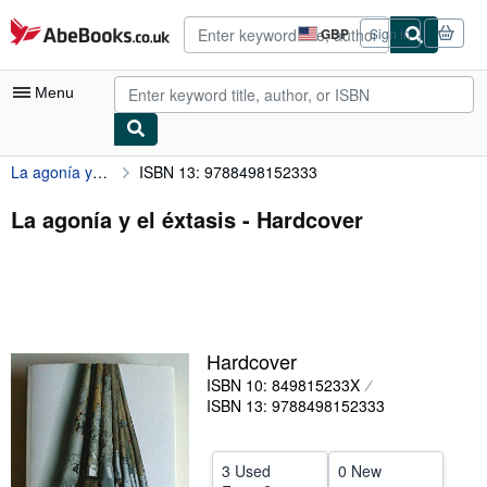
Skip to main content
AbeBooks.co.uk
GBP
Sign in
Site
shopping
preferences
Menu
La agonía y el éxtasis
ISBN 13: 9788498152333
My Account
My Purchases
La agonía y el éxtasis - Hardcover
Sign Off
Advanced Search
Browse Collections
Hardcover
Rare Books
ISBN 10: 849815233X
Art & Collectables
ISBN 13: 9788498152333
Textbooks
3 Used
0 New
Sellers