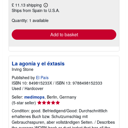
£ 11.13 shipping
Learn
Ships from Spain to U.S.A.
more
about
Quantity: 1 available
shipping
rates
Add to basket
La agonía y el éxtasis
Irving Stone
Published by
El País
ISBN 10: 849815233X
/
ISBN 13: 9788498152333
Used
/
Hardcover
Seller:
medimops
, Berlin, Germany
Seller
(5-star seller)
rating
Condition: good. Befriedigend/Good: Durchschnittlich
5
erhaltenes Buch bzw. Schutzumschlag mit
out
Gebrauchsspuren, aber vollständigen Seiten. / Describes
of
the average WORN book or dust jacket that has all the