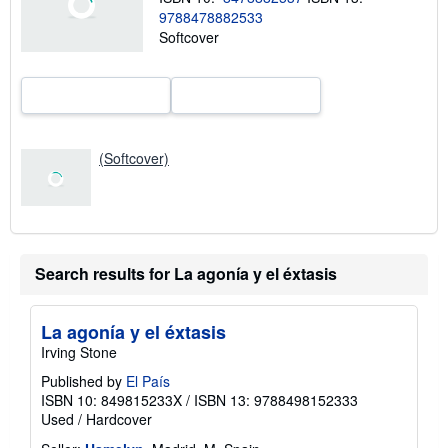
s
9788478882533
h
Softcover
i
p
p
i
n
g
r
a
t
(Softcover)
e
s
Search results for La agonía y el éxtasis
La agonía y el éxtasis
Irving Stone
Published by
El País
ISBN 10: 849815233X
/
ISBN 13: 9788498152333
Used
/
Hardcover