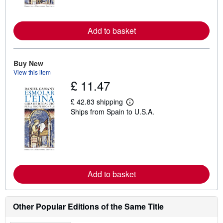
o
r
e
Add to basket
a
b
o
u
t
Buy New
s
View this item
h
£ 11.47
i
p
p
£ 42.83 shipping
i
L
Ships from Spain to U.S.A.
n
e
g
a
r
r
a
n
t
m
e
o
s
r
e
Add to basket
a
b
o
u
t
Other Popular Editions of the Same Title
s
h