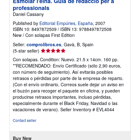
Esmolar l'eina. Guia de redacció per a
professionals
Daniel Cassany
Published by
Editorial Empúries, España
, 2007
ISBN 10: 8497872509
/
ISBN 13: 9788497872508
New
/
Con solapas
First Edition
Seller:
comprolibros.es
, Gavà, B, Spain
Seller
(5-star seller)
rating
Con solapas. Condition: Nuevo. 21.5 x 14cm. 160 pp.
5
**RECOMENDADO: Envío Certificado (sólo 2,90 euros,
out
con número de seguimiento). Así evitarás posibles
of
retrasos o pérdidas por parte de la empresa de reparto.
5
(Con el envío ordinario, Correos suele dejar un aviso en
stars
el buzón para recoger el paquete en oficina, y pueden
producirse retrasos importantes, incluso pérdidas,
especialmente durante el Black Friday, Navidad o las
vacaciones de verano).
Seller Inventory # EVL4044
Contact seller
Buy New