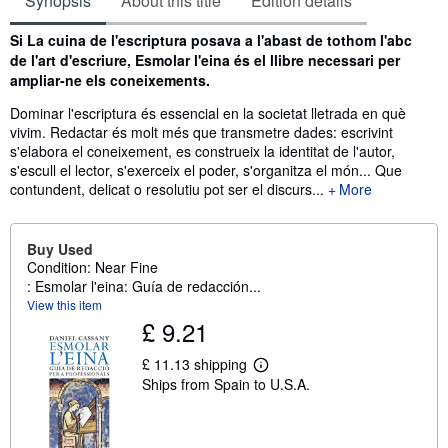
Synopsis
About this title
Edition details
Synopsis
Si La cuina de l'escriptura posava a l'abast de tothom l'abc
de l'art d'escriure, Esmolar l'eina és el llibre necessari per
ampliar-ne els coneixements.
Dominar l'escriptura és essencial en la societat lletrada en què
vivim. Redactar és molt més que transmetre dades: escrivint
s'elabora el coneixement, es construeix la identitat de l'autor,
s'escull el lector, s'exerceix el poder, s'organitza el món... Que
contundent, delicat o resolutiu pot ser el discurs...
More
Buy Used
Condition: Near Fine
: Esmolar l'eina: Guía de redacción...
View this item
£ 9.21
£ 11.13 shipping
L
Ships from Spain to U.S.A.
e
a
r
n
m