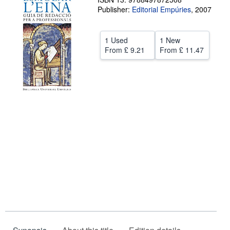
Publisher:
Editorial Empúries
,
2007
Help
CLOSE
1 Used
1 New
From
£ 9.21
From
£ 11.47