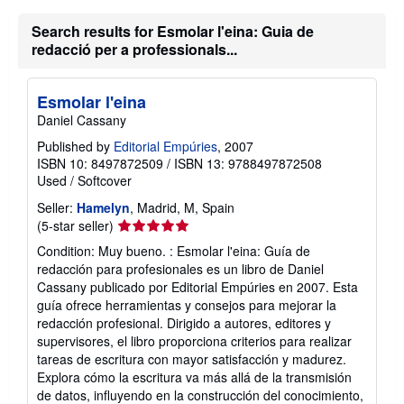
Search results for Esmolar l'eina: Guia de
redacció per a professionals...
Esmolar l'eina
Daniel Cassany
Published by
Editorial Empúries
, 2007
ISBN 10: 8497872509
/
ISBN 13: 9788497872508
Used
/
Softcover
Seller:
Hamelyn
, Madrid, M, Spain
Seller
(5-star seller)
rating
Condition: Muy bueno. : Esmolar l'eina: Guía de
5
redacción para profesionales es un libro de Daniel
out
Cassany publicado por Editorial Empúries en 2007. Esta
of
guía ofrece herramientas y consejos para mejorar la
5
redacción profesional. Dirigido a autores, editores y
stars
supervisores, el libro proporciona criterios para realizar
tareas de escritura con mayor satisfacción y madurez.
Explora cómo la escritura va más allá de la transmisión
de datos, influyendo en la construcción del conocimiento,