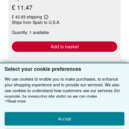
£ 11.47
£ 42.83 shipping
Learn
Ships from Spain to U.S.A.
more
about
Quantity: 1 available
shipping
rates
Add to basket
Select your cookie preferences
We use cookies to enable you to make purchases, to enhance
your shopping experience and to provide our services. We also
BACK TO TOP
use cookies to understand how customers use our services (for
example, by measuring site visits) so we can make
improvements. If you agree, we'll also use third-party cookies to
Read more
Shop With Us
show relevant content in ads and measure ad performance.
Choose "Decline" to reject, or "Customise" to learn more. You can
Sell With Us
Advanced Search
change your choices at any time by visiting
Accept
Cookie Preferences.
To learn more about how cookies are used, please visit our
About Us
Browse Collections
Start Selling