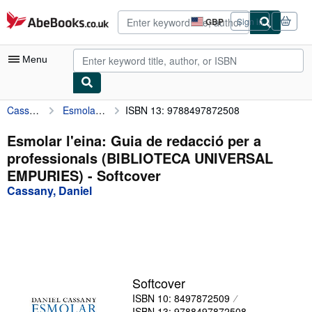
Skip to main content
AbeBooks.co.uk
GBP
Sign in
Site
shopping
preferences
Menu
Cassany, Daniel
Esmolar l'eina: Guia de redacció per a professionals (BIBLIOTECA UNIVERSAL EMPURIES)
ISBN 13: 9788497872508
My Account
My Purchases
Esmolar l'eina: Guia de redacció per a
professionals (BIBLIOTECA UNIVERSAL
Advanced Search
EMPURIES) - Softcover
Browse Collections
Cassany, Daniel
Rare Books
Art & Collectables
Textbooks
Softcover
Sellers
ISBN 10: 8497872509
Start Selling
ISBN 13: 9788497872508