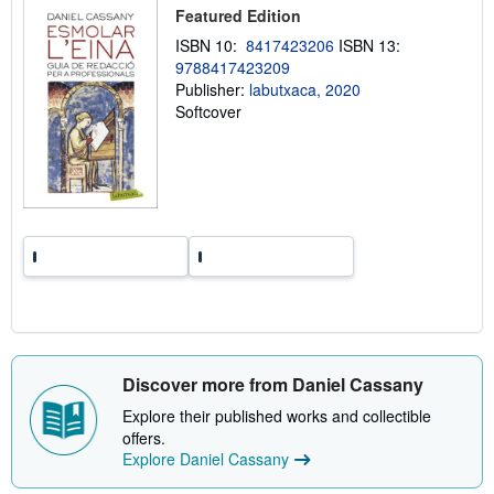
i
Featured Edition
p
p
ISBN 10:
8417423206
ISBN 13:
i
9788417423209
n
g
Publisher:
labutxaca, 2020
r
Softcover
a
t
e
s
Discover more from Daniel Cassany
Explore their published works and collectible
offers.
Explore Daniel Cassany