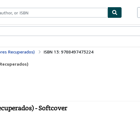
ables
Textbooks
Sellers
Start Selling
tores Recuperados)
ISBN 13: 9788497473224
s Recuperados)
ecuperados) - Softcover