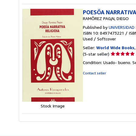
POESÕA NARRATIVA
RAMÕREZ PAG¡N, DIEGO
Published by
UNIVERSIDAD 
ISBN 10: 8497473221
/
ISB
Used
/
Softcover
Seller:
World Wide Books
Seller
(5-star seller)
rating
Condition: Usado- bueno.
S
5
out
Contact seller
of
5
stars
Stock Image