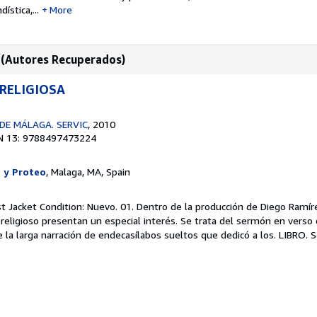
ística,...
More
3 (Autores Recuperados)
RELIGIOSA
DE MÁLAGA. SERVIC
, 2010
N 13: 9788497473224
 y Proteo
, Malaga, MA, Spain
st Jacket Condition: Nuevo. 01. Dentro de la producción de Diego Ramí
ligioso presentan un especial interés. Se trata del sermón en verso 
 la larga narración de endecasílabos sueltos que dedicó a los. LIBRO.
S