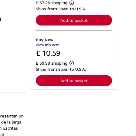
£ 67.26 shipping
L
Ships from Spain to U.S.A.
e
a
r
1
Add to basket
n
m
o
r
Buy New
e
View this item
a
b
£ 10.59
o
u
£ 59.98 shipping
t
L
s
Ships from Spain to U.S.A.
e
h
a
i
r
Add to basket
p
n
p
m
i
o
n
r
g
e
r
a
a
b
t
o
presentan un
e
u
 de la larga
s
t
. Escritas
s
h
ara