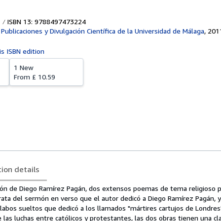
ISBN 13: 9788497473224
 Publicaciones y Divulgación Científica de la Universidad de Málaga
,
201
is ISBN edition
1 New
From
£ 10.59
tion details
ión de Diego Ramírez Pagán, dos extensos poemas de tema religioso 
trata del sermón en verso que el autor dedicó a Diego Ramírez Pagán, y
labos sueltos que dedicó a los llamados "mártires cartujos de Londres"
e las luchas entre católicos y protestantes, las dos obras tienen una cl