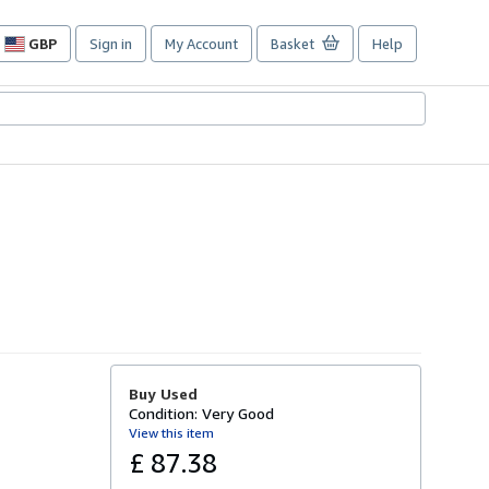
GBP
Sign in
My Account
Basket
Help
Site
shopping
preferences
Buy Used
Condition: Very Good
View this item
£ 87.38