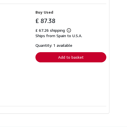
Buy Used
£ 87.38
£ 67.26 shipping
Learn
Ships from Spain to U.S.A.
more
about
shipping
Quantity: 1 available
rates
Add to basket