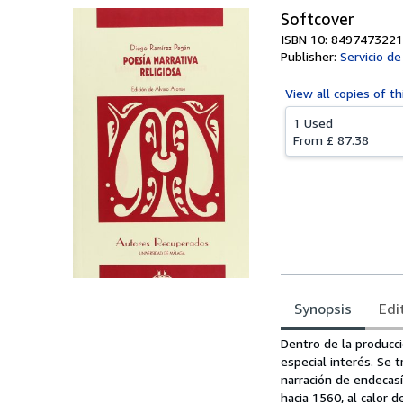
Softcover
ISBN 10: 8497473221
Publisher:
Servicio de
View all
copies of th
1 Used
From
£ 87.38
Synopsis
Edi
Synopsis
Dentro de la producc
especial interés. Se 
narración de endecasí
hacia 1560, al calor d