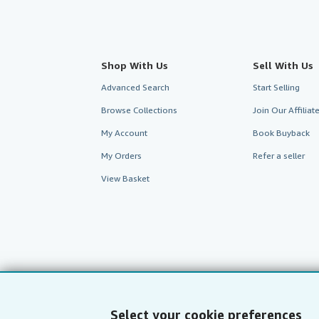
Shop With Us
Sell With Us
Advanced Search
Start Selling
Browse Collections
Join Our Affilia
My Account
Book Buyback
My Orders
Refer a seller
View Basket
Select your cookie preferences