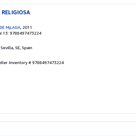
 RELIGIOSA
DE M¡LAGA
, 2011
N 13: 9788497473224
, Sevilla, SE, Spain
eller Inventory # 9788497473224