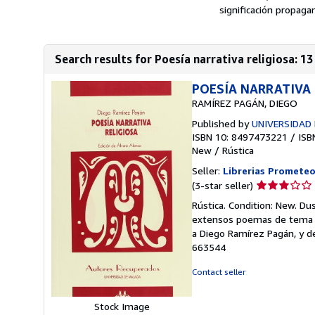
significación propagand
Search results for Poesía narrativa religiosa: 1
POESÍA NARRATIVA 
RAMÍREZ PAGÁN, DIEGO
Published by
UNIVERSIDAD 
ISBN 10: 8497473221
/
ISB
New
/
Rústica
Seller:
Librerias Prometeo
Seller
(3-star seller)
rating
Rústica. Condition: New. Du
3
extensos poemas de tema re
out
a Diego Ramírez Pagán, y de
of
663544
5
stars
Contact seller
Stock Image