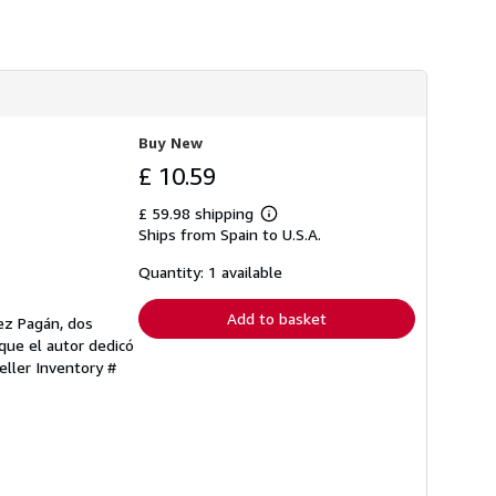
i
p
p
i
n
g
r
a
t
Buy New
e
£ 10.59
s
£ 59.98 shipping
Learn
Ships from Spain to U.S.A.
more
about
shipping
Quantity: 1 available
rates
Add to basket
rez Pagán, dos
que el autor dedicó
eller Inventory #