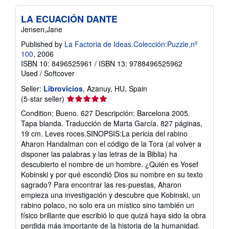
LA ECUACIÓN DANTE
Jensen,Jane
Published by
La Factoria de Ideas.Colección:Puzzle,nº
100
, 2006
ISBN 10: 8496525961
/
ISBN 13: 9788496525962
Used
/
Softcover
Seller:
Librovicios
, Azanuy, HU, Spain
Seller
(5-star seller)
rating
Condition: Bueno. 627 Descripción: Barcelona 2005.
5
Tapa blanda. Traducción de Marta García. 827 páginas,
out
19 cm. Leves roces.SINOPSIS:La pericia del rabino
of
Aharon Handalman con el código de la Tora (al volver a
5
disponer las palabras y las letras de la Biblia) ha
stars
descubierto el nombre de un hombre. ¿Quién es Yosef
Kobinski y por qué escondió Dios su nombre en su texto
sagrado? Para encontrar las res-puestas, Aharon
empieza una investigación y descubre que Kobinski, un
rabino polaco, no solo era un místico sino también un
físico brillante que escribió lo que quizá haya sido la obra
perdida más importante de la historia de la humanidad.