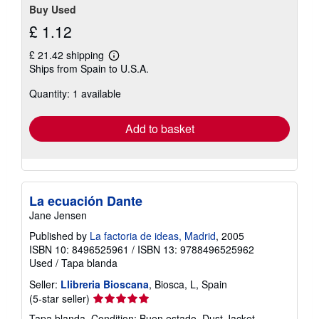
Buy Used
£ 1.12
£ 21.42 shipping
Learn
Ships from Spain to U.S.A.
more
about
Quantity: 1 available
shipping
rates
Add to basket
La ecuación Dante
Jane Jensen
Published by
La factoria de ideas, Madrid
, 2005
ISBN 10: 8496525961
/
ISBN 13: 9788496525962
Used
/
Tapa blanda
Seller:
Llibreria Bioscana
, Biosca, L, Spain
Seller
(5-star seller)
rating
Tapa blanda. Condition: Buen estado. Dust Jacket