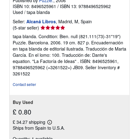
Published by
Puzzle.
, 2006
ISBN 10: 8496525961
/
ISBN 13: 9788496525962
Used
/
tapa blanda
Seller:
Alcaná Libros
, Madrid, M, Spain
Seller
(5-star seller)
rating
tapa blanda. Condition: Bien. null (821.111(73)-31"19")
5
Puzzle. Barcelona. 2006. 19 cm. 827 p. Encuadernación
out
en tapa blanda de editorial ilustrada. Traducción de Marta
of
García. En el lomo: 100. Traducción de: Dante's
5
equation. "La Factoría de Ideas" . ISBN: 8496525961,
stars
9788496525962 (=3261522=) JB09.
Seller Inventory #
3261522
Contact seller
Buy Used
£ 0.80
£ 34.27 shipping
Learn
Ships from Spain to U.S.A.
more
about
Quantity: 1 available
shipping