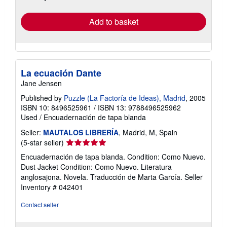
rates
Add to basket
La ecuación Dante
Jane Jensen
Published by
Puzzle (La Factoría de Ideas), Madrid
, 2005
ISBN 10: 8496525961
/
ISBN 13: 9788496525962
Used
/
Encuadernación de tapa blanda
Seller:
MAUTALOS LIBRERÍA
, Madrid, M, Spain
Seller
(5-star seller)
rating
Encuadernación de tapa blanda. Condition: Como Nuevo.
5
Dust Jacket Condition: Como Nuevo. Literatura
out
anglosajona. Novela. Traducción de Marta García.
Seller
of
Inventory # 042401
5
stars
Contact seller