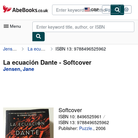
Skip to main content
AbeBooks.co.uk
GBP
Sign in
Site
shopping
preferences
Menu
Jensen, Jane
La ecuación Dante
ISBN 13: 9788496525962
My Account
My Purchases
La ecuación Dante - Softcover
Jensen, Jane
Advanced Search
Browse Collections
Rare Books
Art & Collectables
Softcover
Textbooks
ISBN 10: 8496525961
ISBN 13: 9788496525962
Sellers
Publisher:
Puzzle.
,
2006
Start Selling