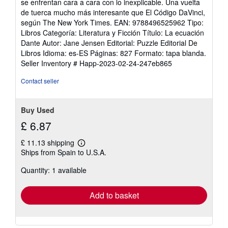
se enfrentan cara a cara con lo inexplicable. Una vuelta
de tuerca mucho más interesante que El Código DaVinci,
según The New York Times. EAN: 9788496525962 Tipo:
Libros Categoría: Literatura y Ficción Título: La ecuación
Dante Autor: Jane Jensen Editorial: Puzzle Editorial De
Libros Idioma: es-ES Páginas: 827 Formato: tapa blanda.
Seller Inventory # Happ-2023-02-24-247eb865
Contact seller
Buy Used
£ 6.87
£ 11.13 shipping
Learn
Ships from Spain to U.S.A.
more
about
Quantity: 1 available
shipping
rates
Add to basket