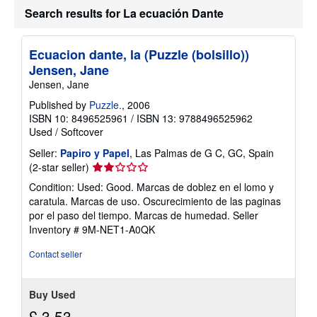
u
Search results for La ecuación Dante
t
s
h
i
Ecuacion dante, la (Puzzle (bolsillo))
p
Jensen, Jane
p
i
Jensen, Jane
n
g
Published by
Puzzle.
, 2006
r
ISBN 10: 8496525961
/
ISBN 13: 9788496525962
a
Used
/
Softcover
t
e
Seller:
Papiro y Papel
, Las Palmas de G C, GC, Spain
s
Seller
(2-star seller)
rating
Condition: Used: Good. Marcas de doblez en el lomo y
2
caratula. Marcas de uso. Oscurecimiento de las paginas
out
por el paso del tiempo. Marcas de humedad.
Seller
of
Inventory # 9M-NET1-A0QK
5
stars
Contact seller
Buy Used
£ 3.53