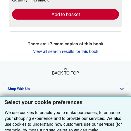
rates
Add to basket
There are
17
more copies of this book
View all search results for this book
BACK TO TOP
Shop With Us
Sell With Us
Advanced Search
Select your cookie preferences
About Us
Browse Collections
Start Selling
We use cookies to enable you to make purchases, to enhance
your shopping experience and to provide our services. We also
Find Help
My Account
Join Our Affiliate Programme
About AbeBooks
use cookies to understand how customers use our services (for
example, by measuring site visits) so we can make