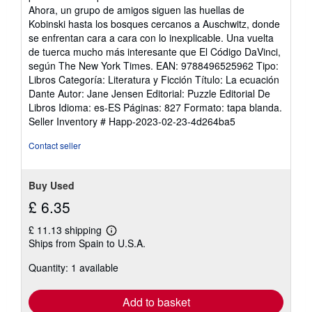
Ahora, un grupo de amigos siguen las huellas de
Kobinski hasta los bosques cercanos a Auschwitz, donde
se enfrentan cara a cara con lo inexplicable. Una vuelta
de tuerca mucho más interesante que El Código DaVinci,
según The New York Times. EAN: 9788496525962 Tipo:
Libros Categoría: Literatura y Ficción Título: La ecuación
Dante Autor: Jane Jensen Editorial: Puzzle Editorial De
Libros Idioma: es-ES Páginas: 827 Formato: tapa blanda.
Seller Inventory # Happ-2023-02-23-4d264ba5
Contact seller
Buy Used
£ 6.35
£ 11.13 shipping
Learn
Ships from Spain to U.S.A.
more
about
Quantity: 1 available
shipping
rates
Add to basket