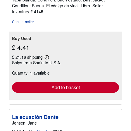
5
Condition: Buena. El código da vinci. Libro.
Seller
out
Inventory # 4145
of
5
Contact seller
stars
Buy Used
£ 4.41
£ 21.16 shipping
Learn
Ships from Spain to U.S.A.
more
about
Quantity: 1 available
shipping
rates
Add to basket
La ecuación Dante
Jensen, Jane