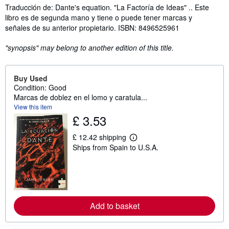
Traducción de: Dante's equation. "La Factoría de Ideas" .. Este
libro es de segunda mano y tiene o puede tener marcas y
señales de su anterior propietario. ISBN: 8496525961
"synopsis" may belong to another edition of this title.
Buy Used
Condition: Good
Marcas de doblez en el lomo y caratula...
View this item
£ 3.53
£ 12.42 shipping
L
Ships from Spain to U.S.A.
e
a
r
n
m
o
r
e
Add to basket
a
b
o