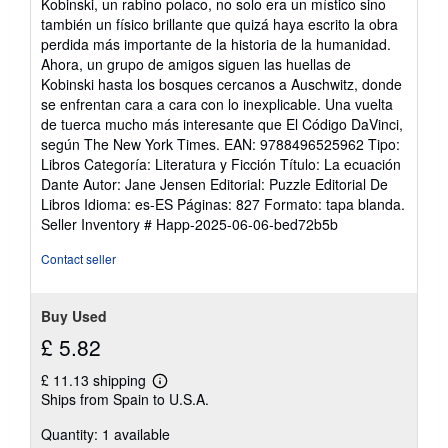
Kobinski, un rabino polaco, no solo era un místico sino
también un físico brillante que quizá haya escrito la obra
perdida más importante de la historia de la humanidad.
Ahora, un grupo de amigos siguen las huellas de
Kobinski hasta los bosques cercanos a Auschwitz, donde
se enfrentan cara a cara con lo inexplicable. Una vuelta
de tuerca mucho más interesante que El Código DaVinci,
según The New York Times. EAN: 9788496525962 Tipo:
Libros Categoría: Literatura y Ficción Título: La ecuación
Dante Autor: Jane Jensen Editorial: Puzzle Editorial De
Libros Idioma: es-ES Páginas: 827 Formato: tapa blanda.
Seller Inventory # Happ-2025-06-06-bed72b5b
Contact seller
Buy Used
£ 5.82
£ 11.13 shipping
Learn
Ships from Spain to U.S.A.
more
about
Quantity: 1 available
shipping
rates