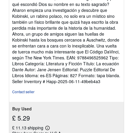
of
qué escondió Dios su nombre en su texto sagrado?
5
Aharon empieza una investigación y descubre que
stars
Kobinski, un rabino polaco, no solo era un místico sino
también un físico brillante que quizá haya escrito la obra
perdida más importante de la historia de la humanidad.
Ahora, un grupo de amigos siguen las huellas de
Kobinski hasta los bosques cercanos a Auschwitz, donde
se enfrentan cara a cara con lo inexplicable. Una vuelta
de tuerca mucho más interesante que El Código DaVinci,
según The New York Times. EAN: 9788496525962 Tipo:
Libros Categoría: Literatura y Ficción Título: La ecuación
Dante Autor: Jane Jensen Editorial: Puzzle Editorial De
Libros Idioma: es-ES Páginas: 827 Formato: tapa blanda.
Seller Inventory # Happ-2025-06-11-49beb4a3
Contact seller
Buy Used
£ 5.29
£ 11.13 shipping
Learn