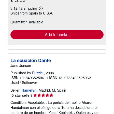
£ 12.42 shipping
Learn
Ships from Spain to U.S.A.
more
about
Quantity: 1 available
shipping
rates
Add to basket
La ecuación Dante
Jane Jensen
Published by
Puzzle.
, 2006
ISBN 10: 8496525961
/
ISBN 13: 9788496525962
Used
/
Softcover
Seller:
Hamelyn
, Madrid, M, Spain
Seller
(5-star seller)
rating
Condition: Aceptable. : La pericia del rabino Aharon
5
Handalman con el código de la Tora ha descubierto el
out
nombre de un hombre, Yosef Kobinski. ¿Quién es y por