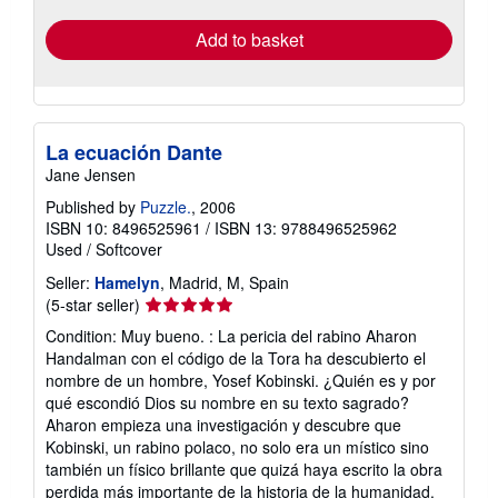
Add to basket
La ecuación Dante
Jane Jensen
Published by
Puzzle.
, 2006
ISBN 10: 8496525961
/
ISBN 13: 9788496525962
Used
/
Softcover
Seller:
Hamelyn
, Madrid, M, Spain
Seller
(5-star seller)
rating
Condition: Muy bueno. : La pericia del rabino Aharon
5
Handalman con el código de la Tora ha descubierto el
out
nombre de un hombre, Yosef Kobinski. ¿Quién es y por
of
qué escondió Dios su nombre en su texto sagrado?
5
Aharon empieza una investigación y descubre que
stars
Kobinski, un rabino polaco, no solo era un místico sino
también un físico brillante que quizá haya escrito la obra
perdida más importante de la historia de la humanidad.