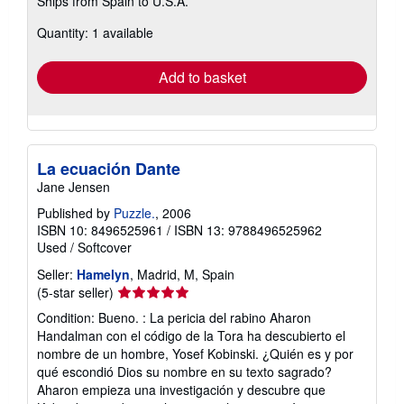
Ships from Spain to U.S.A.
more
about
Quantity: 1 available
shipping
rates
Add to basket
La ecuación Dante
Jane Jensen
Published by
Puzzle.
, 2006
ISBN 10: 8496525961
/
ISBN 13: 9788496525962
Used
/
Softcover
Seller:
Hamelyn
, Madrid, M, Spain
Seller
(5-star seller)
rating
Condition: Bueno. : La pericia del rabino Aharon
5
Handalman con el código de la Tora ha descubierto el
out
nombre de un hombre, Yosef Kobinski. ¿Quién es y por
of
qué escondió Dios su nombre en su texto sagrado?
5
Aharon empieza una investigación y descubre que
stars