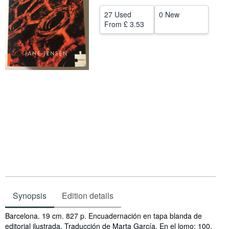
Help
27 Used
0 New
From
£ 3.53
CLOSE
Synopsis
Edition details
Synopsis
Barcelona. 19 cm. 827 p. Encuadernación en tapa blanda de
editorial ilustrada. Traducción de Marta García. En el lomo: 100.