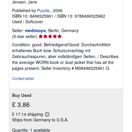
Jensen, Jane
Published by
Puzzle.
, 2006
ISBN 10: 8496525961
/
ISBN 13: 9788496525962
Used
/
Softcover
Seller:
medimops
, Berlin, Germany
Seller
(5-star seller)
rating
Condition: good. Befriedigend/Good: Durchschnittlich
5
erhaltenes Buch bzw. Schutzumschlag mit
out
Gebrauchsspuren, aber vollständigen Seiten. / Describes
of
the average WORN book or dust jacket that has all the
5
pages present.
Seller Inventory # M08496525961-G
stars
Contact seller
Buy Used
£ 3.86
£ 17.14 shipping
Learn
Ships from Germany to U.S.A.
more
about
Quantity: 1 available
shipping