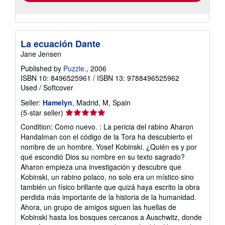
La ecuación Dante
Jane Jensen
Published by
Puzzle.
, 2006
ISBN 10: 8496525961
/
ISBN 13: 9788496525962
Used
/
Softcover
Seller:
Hamelyn
, Madrid, M, Spain
Seller
(5-star seller)
rating
Condition: Como nuevo. : La pericia del rabino Aharon
5
Handalman con el código de la Tora ha descubierto el
out
nombre de un hombre, Yosef Kobinski. ¿Quién es y por
of
qué escondió Dios su nombre en su texto sagrado?
5
Aharon empieza una investigación y descubre que
stars
Kobinski, un rabino polaco, no solo era un místico sino
también un físico brillante que quizá haya escrito la obra
perdida más importante de la historia de la humanidad.
Ahora, un grupo de amigos siguen las huellas de
Kobinski hasta los bosques cercanos a Auschwitz, donde