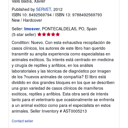
Valls Badía, Xavier
Published by
SERVET
, 2012
ISBN 10: 8492569794
/
ISBN 13: 9788492569793
New
/
Hardcover
Seller:
Imosver
, PONTECALDELAS, PO, Spain
Seller
(5-star seller)
rating
Condition: Nuevo. Con esta exhaustiva recopilación de
5
casos clínicos, los autores de este libro han querido
out
transmitir su amplia experiencia como especialistas en
of
animales exóticos. Su interés está centrado en medicina
5
y cirugía de reptiles y anfibios, en los análisis
stars
laboratoriales y las técnicas de diagnóstico por imagen
de los ?nuevos animales de compañía? El libro está
dividido en dos grandes bloques en los que se describen
una gran variedad de casos clínicos de mamíferos
exóticos, reptiles y anfibios. Esta obra será de interés
tanto para el veterinario que ocasionalmente se enfrenta
a un animal exótico como para el especialista en estos
animales.
Seller Inventory # AST0005213
Contact seller