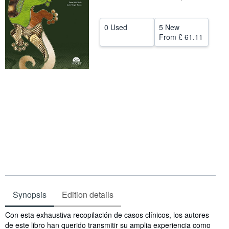
Help
0 Used
5 New
CLOSE
From
£ 61.11
Synopsis
Edition details
Synopsis
Con esta exhaustiva recopilación de casos clínicos, los autores
de este libro han querido transmitir su amplia experiencia como