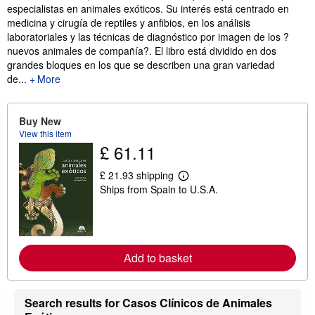
especialistas en animales exóticos. Su interés está centrado en
medicina y cirugía de reptiles y anfibios, en los análisis
laboratoriales y las técnicas de diagnóstico por imagen de los ?
nuevos animales de compañía?. El libro está dividido en dos
grandes bloques en los que se describen una gran variedad
de...
More
Buy New
View this item
£ 61.11
£ 21.93 shipping
L
Ships from Spain to U.S.A.
e
a
r
n
m
o
r
Add to basket
e
a
b
o
Search results for Casos Clínicos de Animales
u