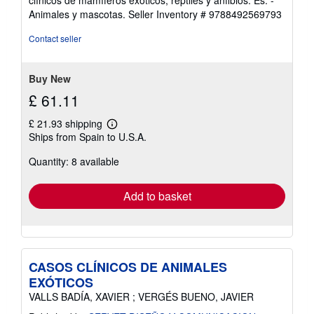
clínicos de mamíferos exóticos, reptiles y anfibios. Es. -
Animales y mascotas.
Seller Inventory # 9788492569793
Contact seller
Buy New
£ 61.11
£ 21.93 shipping
Learn
Ships from Spain to U.S.A.
more
about
Quantity: 8 available
shipping
rates
Add to basket
CASOS CLÍNICOS DE ANIMALES
EXÓTICOS
VALLS BADÍA, XAVIER ; VERGÉS BUENO, JAVIER