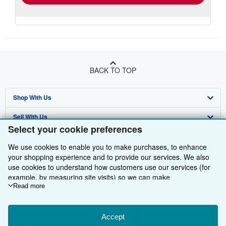
BACK TO TOP
Shop With Us
Sell With Us
Advanced Search
Select your cookie preferences
About Us
Browse Collections
Start Selling
We use cookies to enable you to make purchases, to enhance
Find Help
My Account
Join Our Affiliate Programme
About AbeBooks
your shopping experience and to provide our services. We also
use cookies to understand how customers use our services (for
Other AbeBooks Companies
My Orders
Book Buyback
Media
Help
example, by measuring site visits) so we can make
improvements. If you agree, we'll also use third-party cookies to
Read more
Follow AbeBooks
View Basket
Refer a seller
Careers
Customer Service
AbeBooks.com
show relevant content in ads and measure ad performance.
Choose "Decline" to reject, or "Customise" to learn more. You can
Privacy Policy
AbeBooks.de
change your choices at any time by visiting
Accept
Cookie Preferences.