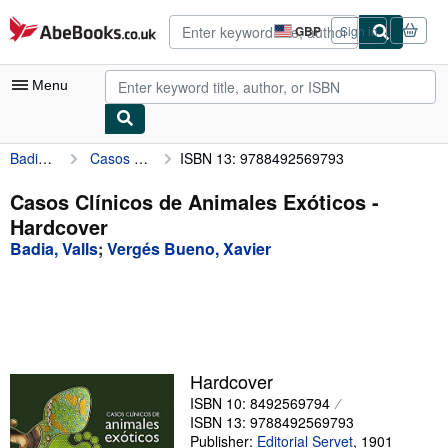
Skip to main content
AbeBooks.co.uk
GBP
Sign in
Site
shopping
preferences
Menu
Badia, Valls
Casos Clínicos de Animales Exóticos
ISBN 13: 9788492569793
My Account
My Purchases
Casos Clínicos de Animales Exóticos -
Hardcover
Advanced Search
Badia, Valls
;
Vergés Bueno, Xavier
Browse Collections
Rare Books
Art & Collectables
Textbooks
Hardcover
ISBN 10: 8492569794
Sellers
ISBN 13: 9788492569793
Start Selling
Publisher:
Editorial Servet
,
1901