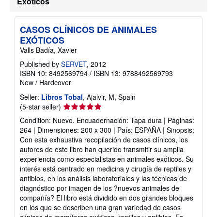
Exóticos
t
s
h
i
CASOS CLÍNICOS DE ANIMALES
p
p
EXÓTICOS
i
Valls Badía, Xavier
n
g
Published by
SERVET
, 2012
r
ISBN 10: 8492569794
/
ISBN 13: 9788492569793
a
t
New
/
Hardcover
e
s
Seller:
Libros Tobal
, Ajalvir, M, Spain
Seller
(5-star seller)
rating
Condition: Nuevo. Encuadernación: Tapa dura | Páginas:
5
264 | Dimensiones: 200 x 300 | País: ESPAÑA | Sinopsis:
out
Con esta exhaustiva recopilación de casos clínicos, los
of
autores de este libro han querido transmitir su amplia
5
experiencia como especialistas en animales exóticos. Su
stars
interés está centrado en medicina y cirugía de reptiles y
anfibios, en los análisis laboratoriales y las técnicas de
diagnóstico por imagen de los ?nuevos animales de
compañía? El libro está dividido en dos grandes bloques
en los que se describen una gran variedad de casos