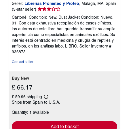
Seller:
Librerias Prometeo y Proteo
, Malaga, MA, Spain
Seller
(3-star seller)
rating
Cartoné. Condition: New. Dust Jacket Condition: Nuevo.
3
01. Con esta exhaustiva recopilación de casos clínicos,
out
los autores de este libro han querido transmitir su amplia
of
experiencia como especialistas en animales exóticos. Su
5
interés está centrado en medicina y cirugía de reptiles y
stars
anfibios, en los análisis labo. LIBRO.
Seller Inventory #
936873
Contact seller
Buy New
£ 66.17
£ 59.96 shipping
Learn
Ships from Spain to U.S.A.
more
about
Quantity: 1 available
shipping
rates
Add to basket