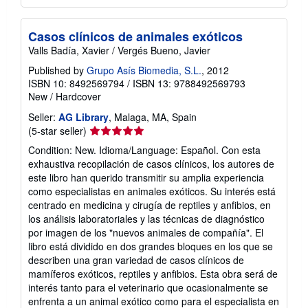
Casos clínicos de animales exóticos
Valls Badía, Xavier / Vergés Bueno, Javier
Published by
Grupo Asís Biomedia, S.L.
, 2012
ISBN 10: 8492569794
/
ISBN 13: 9788492569793
New
/
Hardcover
Seller:
AG Library
, Malaga, MA, Spain
Seller
(5-star seller)
rating
Condition: New. Idioma/Language: Español. Con esta
5
exhaustiva recopilación de casos clínicos, los autores de
out
este libro han querido transmitir su amplia experiencia
of
como especialistas en animales exóticos. Su interés está
5
centrado en medicina y cirugía de reptiles y anfibios, en
stars
los análisis laboratoriales y las técnicas de diagnóstico
por imagen de los "nuevos animales de compañía". El
libro está dividido en dos grandes bloques en los que se
describen una gran variedad de casos clínicos de
mamíferos exóticos, reptiles y anfibios. Esta obra será de
interés tanto para el veterinario que ocasionalmente se
enfrenta a un animal exótico como para el especialista en