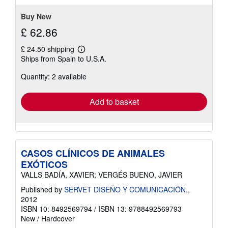
Buy New
£ 62.86
£ 24.50 shipping
Learn
Ships from Spain to U.S.A.
more
about
Quantity: 2 available
shipping
rates
Add to basket
CASOS CLÍNICOS DE ANIMALES
EXÓTICOS
VALLS BADÍA, XAVIER; VERGÉS BUENO, JAVIER
Published by
SERVET DISEÑO Y COMUNICACIÓN,
,
2012
ISBN 10: 8492569794
/
ISBN 13: 9788492569793
New
/
Hardcover