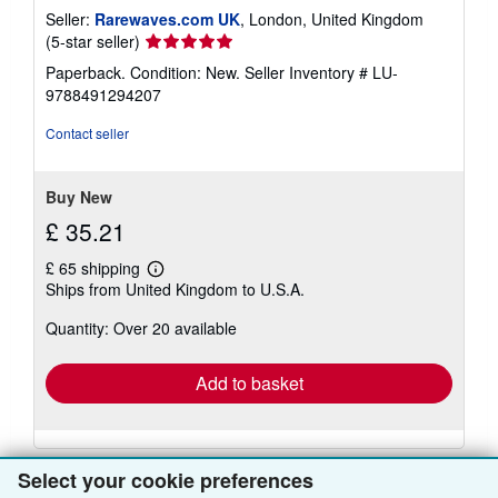
Seller:
Rarewaves.com UK
, London, United Kingdom
Seller
(5-star seller)
rating
Paperback. Condition: New.
Seller Inventory # LU-
5
9788491294207
out
of
Contact seller
5
stars
Buy New
£ 35.21
£ 65 shipping
Learn
Ships from United Kingdom to U.S.A.
more
about
Quantity: Over 20 available
shipping
rates
Add to basket
Select your cookie preferences