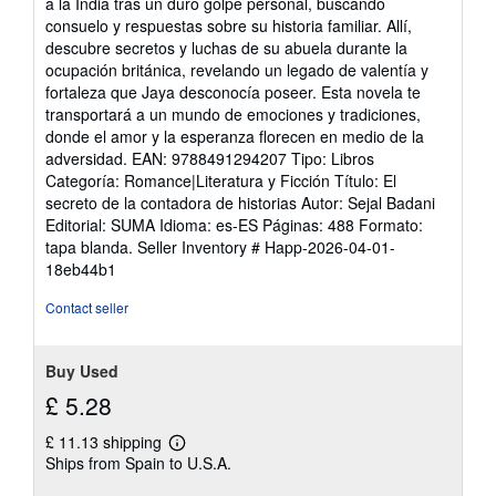
a la India tras un duro golpe personal, buscando
5
consuelo y respuestas sobre su historia familiar. Allí,
stars
descubre secretos y luchas de su abuela durante la
ocupación británica, revelando un legado de valentía y
fortaleza que Jaya desconocía poseer. Esta novela te
transportará a un mundo de emociones y tradiciones,
donde el amor y la esperanza florecen en medio de la
adversidad. EAN: 9788491294207 Tipo: Libros
Categoría: Romance|Literatura y Ficción Título: El
secreto de la contadora de historias Autor: Sejal Badani
Editorial: SUMA Idioma: es-ES Páginas: 488 Formato:
tapa blanda.
Seller Inventory # Happ-2026-04-01-
18eb44b1
Contact seller
Buy Used
£ 5.28
£ 11.13 shipping
Learn
Ships from Spain to U.S.A.
more
about