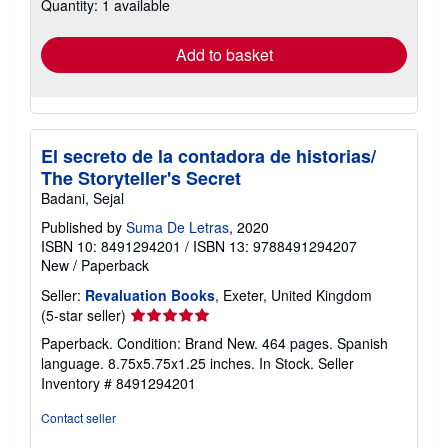
Quantity: 1 available
shipping
rates
Add to basket
El secreto de la contadora de historias/
The Storyteller's Secret
Badani, Sejal
Published by
Suma De Letras
, 2020
ISBN 10: 8491294201
/
ISBN 13: 9788491294207
New
/
Paperback
Seller:
Revaluation Books
, Exeter, United Kingdom
Seller
(5-star seller)
rating
Paperback. Condition: Brand New. 464 pages. Spanish
5
language. 8.75x5.75x1.25 inches. In Stock.
Seller
out
Inventory # 8491294201
of
5
Contact seller
stars