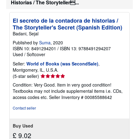
Historias / The Storyteller...
El secreto de la contadora de historias /
The Storyteller's Secret (Spanish Edition)
Badani, Sejal
Published by
Suma
, 2020
ISBN 10: 8491294201
/
ISBN 13: 9788491294207
Used
/
Softcover
Seller:
World of Books (was SecondSale)
,
Montgomery, IL, U.S.A.
Seller
(5-star seller)
rating
Condition: Very Good. Item in very good condition!
5
Textbooks may not include supplemental items i.e. CDs,
out
access codes etc.
Seller Inventory # 00085588642
of
5
Contact seller
stars
Buy Used
£ 9.02