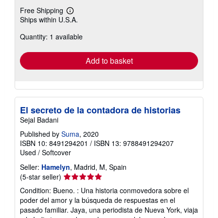
Free Shipping
Learn
Ships within U.S.A.
more
about
Quantity: 1 available
shipping
rates
Add to basket
El secreto de la contadora de historias
Sejal Badani
Published by
Suma
, 2020
ISBN 10: 8491294201
/
ISBN 13: 9788491294207
Used
/
Softcover
Seller:
Hamelyn
, Madrid, M, Spain
Seller
(5-star seller)
rating
Condition: Bueno. : Una historia conmovedora sobre el
5
poder del amor y la búsqueda de respuestas en el
out
pasado familiar. Jaya, una periodista de Nueva York, viaja
of