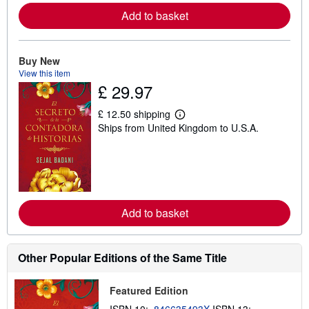
e
Add to basket
a
b
o
u
t
Buy New
s
View this item
h
£ 29.97
i
p
p
£ 12.50 shipping
i
L
Ships from United Kingdom to U.S.A.
n
e
g
a
r
r
a
n
t
m
e
o
s
r
e
Add to basket
a
b
o
u
t
Other Popular Editions of the Same Title
s
h
i
Featured Edition
p
p
ISBN 10:
846635493X
ISBN 13: