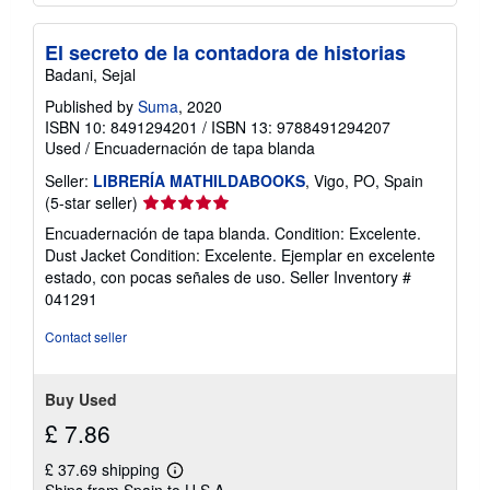
El secreto de la contadora de historias
Badani, Sejal
Published by
Suma
, 2020
ISBN 10: 8491294201
/
ISBN 13: 9788491294207
Used
/
Encuadernación de tapa blanda
Seller:
LIBRERÍA MATHILDABOOKS
, Vigo, PO, Spain
Seller
(5-star seller)
rating
Encuadernación de tapa blanda. Condition: Excelente.
5
Dust Jacket Condition: Excelente. Ejemplar en excelente
out
estado, con pocas señales de uso.
Seller Inventory #
of
041291
5
stars
Contact seller
Buy Used
£ 7.86
£ 37.69 shipping
Learn
Ships from Spain to U.S.A.