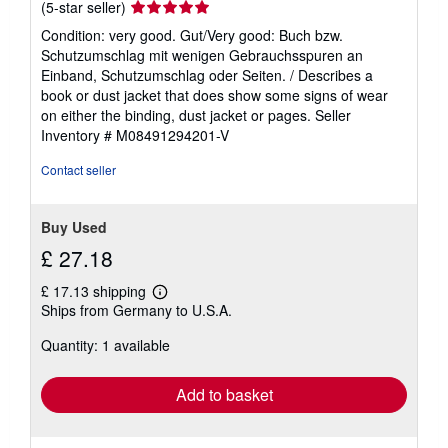
Seller
(5-star seller)
rating
Condition: very good. Gut/Very good: Buch bzw.
5
Schutzumschlag mit wenigen Gebrauchsspuren an
out
Einband, Schutzumschlag oder Seiten. / Describes a
of
book or dust jacket that does show some signs of wear
5
on either the binding, dust jacket or pages.
Seller
stars
Inventory # M08491294201-V
Contact seller
Buy Used
£ 27.18
£ 17.13 shipping
Learn
Ships from Germany to U.S.A.
more
about
Quantity: 1 available
shipping
rates
Add to basket