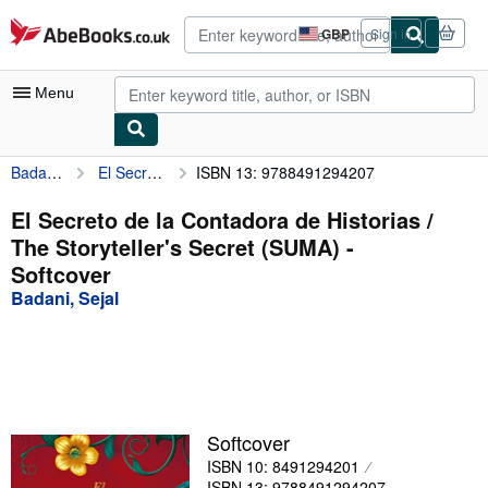
Skip to main content
AbeBooks.co.uk
GBP
Sign in
Site
shopping
preferences
Menu
Badani, Sejal
El Secreto de la Contadora de Historias / The Storyteller's Secret (SUMA)
ISBN 13: 9788491294207
My Account
My Purchases
El Secreto de la Contadora de Historias /
The Storyteller's Secret (SUMA) -
Advanced Search
Softcover
Browse Collections
Badani, Sejal
Rare Books
Art & Collectables
Textbooks
Softcover
Sellers
ISBN 10: 8491294201
Start Selling
ISBN 13: 9788491294207