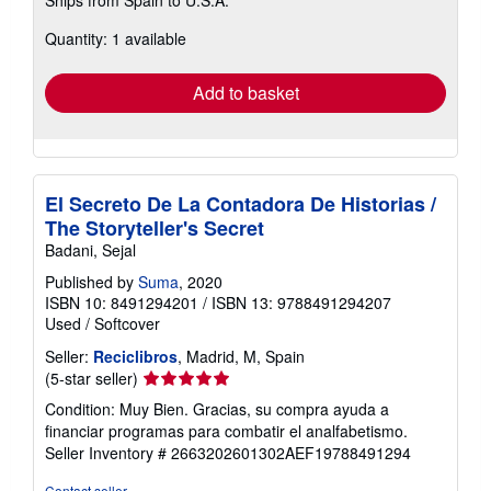
more
about
Quantity: 1 available
shipping
rates
Add to basket
El Secreto De La Contadora De Historias /
The Storyteller's Secret
Badani, Sejal
Published by
Suma
, 2020
ISBN 10: 8491294201
/
ISBN 13: 9788491294207
Used
/
Softcover
Seller:
Reciclibros
, Madrid, M, Spain
Seller
(5-star seller)
rating
Condition: Muy Bien. Gracias, su compra ayuda a
5
financiar programas para combatir el analfabetismo.
out
Seller Inventory # 2663202601302AEF19788491294
of
5
Contact seller