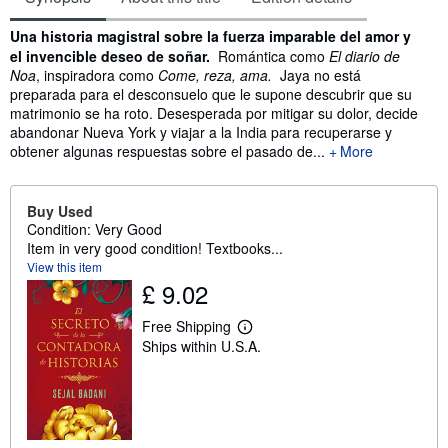
Synopsis
Una historia magistral sobre la fuerza imparable del amor y
el invencible deseo de soñar.
Romántica como
El diario de
Noa
, inspiradora como
Come, reza, ama.
Jaya no está
preparada para el desconsuelo que le supone descubrir que su
matrimonio se ha roto. Desesperada por mitigar su dolor, decide
abandonar Nueva York y viajar a la India para recuperarse y
obtener algunas respuestas sobre el pasado de...
More
Buy Used
Condition: Very Good
Item in very good condition! Textbooks...
View this item
£ 9.02
Free Shipping
L
Ships within U.S.A.
e
a
r
n
m
o
r