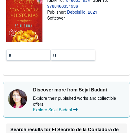
i
9788466354936
n
Publisher:
Debols!llo, 2021
g
r
Softcover
a
t
e
s
Discover more from Sejal Badani
Explore their published works and collectible
offers.
Explore Sejal Badani
Search results for El Secreto de la Contadora de