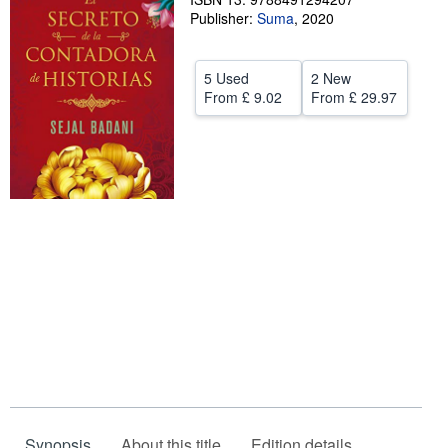
Publisher:
Suma
,
2020
Help
CLOSE
5 Used
2 New
From
£ 9.02
From
£ 29.97
Synopsis
About this title
Edition details