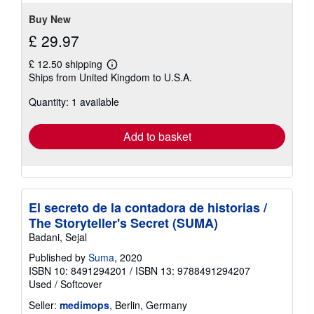
Buy New
£ 29.97
£ 12.50 shipping
Learn
Ships from United Kingdom to U.S.A.
more
about
Quantity: 1 available
shipping
rates
Add to basket
El secreto de la contadora de historias /
The Storyteller's Secret (SUMA)
Badani, Sejal
Published by
Suma
, 2020
ISBN 10: 8491294201
/
ISBN 13: 9788491294207
Used
/
Softcover
Seller:
medimops
, Berlin, Germany