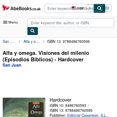
Skip to main content
AbeBooks.co.uk
GBP
Sign in
Site
shopping
preferences
Menu
San Juan
Alfa y omega. Visiones del milenio (Episodios Bíblicos)
ISBN 13: 9788486760595
My Account
My Purchases
Alfa y omega. Visiones del milenio
(Episodios Bíblicos) - Hardcover
Advanced Search
San Juan
Browse Collections
Rare Books
Art & Collectables
Textbooks
Hardcover
ISBN 10: 8486760593
Sellers
ISBN 13: 9788486760595
Start Selling
Publisher:
Editorial Casariego, S.L.
,