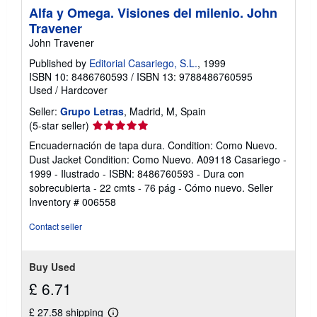
Alfa y Omega. Visiones del milenio. John
Travener
John Travener
Published by
Editorial Casariego, S.L.
, 1999
ISBN 10: 8486760593
/
ISBN 13: 9788486760595
Used
/
Hardcover
Seller:
Grupo Letras
, Madrid, M, Spain
Seller
(5-star seller)
rating
Encuadernación de tapa dura. Condition: Como Nuevo.
5
Dust Jacket Condition: Como Nuevo. A09118 Casariego -
out
1999 - Ilustrado - ISBN: 8486760593 - Dura con
of
sobrecubierta - 22 cmts - 76 pág - Cómo nuevo.
Seller
5
Inventory # 006558
stars
Contact seller
Buy Used
£ 6.71
£ 27.58 shipping
Learn