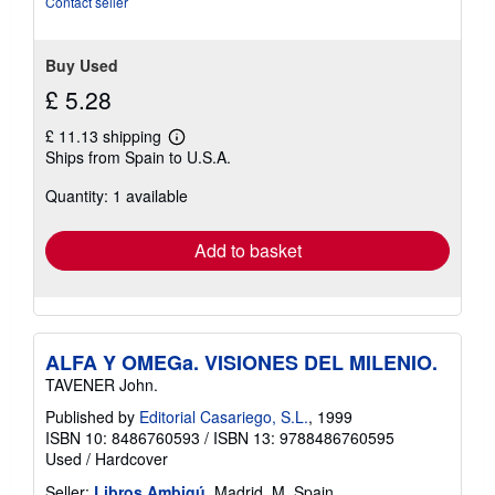
Contact seller
Buy Used
£ 5.28
£ 11.13 shipping
Learn
Ships from Spain to U.S.A.
more
about
Quantity: 1 available
shipping
rates
Add to basket
ALFA Y OMEGa. VISIONES DEL MILENIO.
TAVENER John.
Published by
Editorial Casariego, S.L.
, 1999
ISBN 10: 8486760593
/
ISBN 13: 9788486760595
Used
/
Hardcover
Seller:
Libros Ambigú
, Madrid, M, Spain