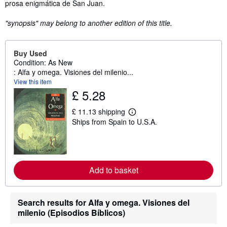
prosa enigmática de San Juan.
"synopsis" may belong to another edition of this title.
Buy Used
Condition: As New
: Alfa y omega. Visiones del milenio...
View this item
£ 5.28
£ 11.13 shipping
L
Ships from Spain to U.S.A.
e
a
r
n
m
o
Add to basket
r
e
a
b
o
Search results for Alfa y omega. Visiones del
u
milenio (Episodios Bíblicos)
t
s