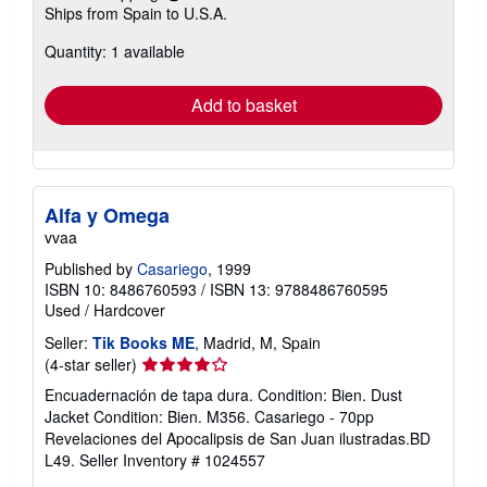
Ships from Spain to U.S.A.
more
about
Quantity: 1 available
shipping
rates
Add to basket
Alfa y Omega
vvaa
Published by
Casariego
, 1999
ISBN 10: 8486760593
/
ISBN 13: 9788486760595
Used
/
Hardcover
Seller:
Tik Books ME
, Madrid, M, Spain
Seller
(4-star seller)
rating
Encuadernación de tapa dura. Condition: Bien. Dust
4
Jacket Condition: Bien. M356. Casariego - 70pp
out
Revelaciones del Apocalipsis de San Juan ilustradas.BD
of
L49.
Seller Inventory # 1024557
5