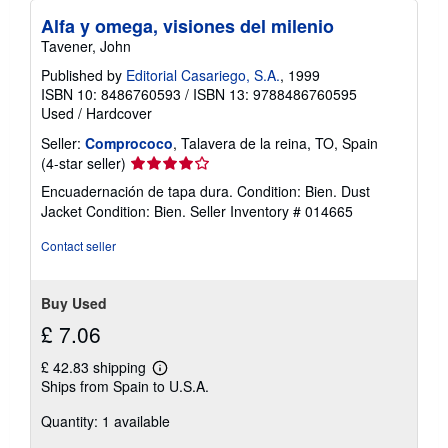
Alfa y omega, visiones del milenio
Tavener, John
Published by
Editorial Casariego, S.A.
, 1999
ISBN 10: 8486760593
/
ISBN 13: 9788486760595
Used
/
Hardcover
Seller:
Comprococo
, Talavera de la reina, TO, Spain
Seller
(4-star seller)
rating
Encuadernación de tapa dura. Condition: Bien. Dust
4
Jacket Condition: Bien.
Seller Inventory # 014665
out
of
Contact seller
5
stars
Buy Used
£ 7.06
£ 42.83 shipping
Learn
Ships from Spain to U.S.A.
more
about
Quantity: 1 available
shipping
rates