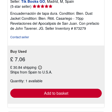
Seller:
Tik Books GO
, Madrid, M, Spain
Seller
(5-star seller)
rating
Encuadernación de tapa dura. Condition: Bien. Dust
5
Jacket Condition: Bien. R66. Casariego - 70pp
out
Revelaciones del Apocalipsis de San Juan. Con prefacio
of
de John Tavener. JG.
Seller Inventory # 873279
5
stars
Contact seller
Buy Used
£ 7.06
£ 30.84 shipping
Learn
Ships from Spain to U.S.A.
more
about
Quantity: 1 available
shipping
rates
Add to basket