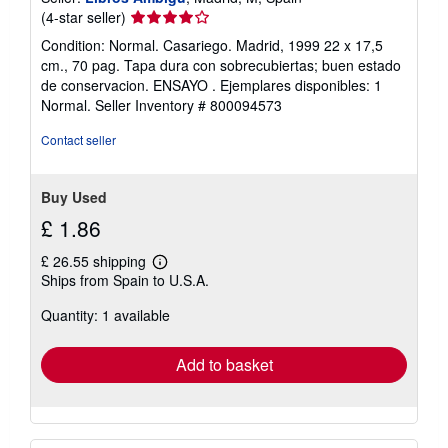
Seller
(4-star seller)
rating
Condition: Normal. Casariego. Madrid, 1999 22 x 17,5
4
cm., 70 pag. Tapa dura con sobrecubiertas; buen estado
out
de conservacion. ENSAYO . Ejemplares disponibles: 1
of
Normal.
Seller Inventory # 800094573
5
stars
Contact seller
Buy Used
£ 1.86
£ 26.55 shipping
Learn
Ships from Spain to U.S.A.
more
about
Quantity: 1 available
shipping
rates
Add to basket