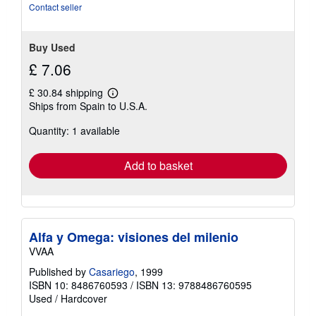
stars
Contact seller
Buy Used
£ 7.06
£ 30.84 shipping
Learn
Ships from Spain to U.S.A.
more
about
Quantity: 1 available
shipping
rates
Add to basket
Alfa y Omega: visiones del milenio
VVAA
Published by
Casariego
, 1999
ISBN 10: 8486760593
/
ISBN 13: 9788486760595
Used
/
Hardcover