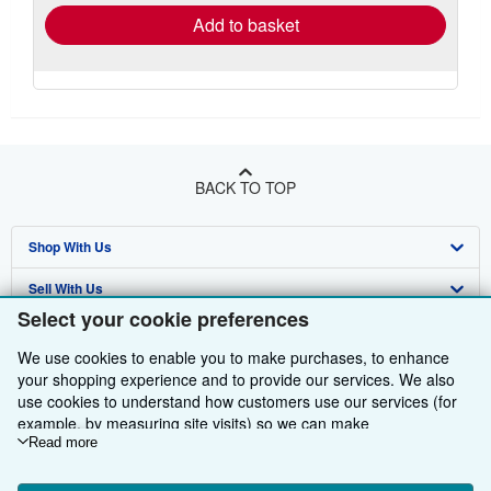
Add to basket
BACK TO TOP
Shop With Us
Sell With Us
Advanced Search
Select your cookie preferences
About Us
Browse Collections
Start Selling
We use cookies to enable you to make purchases, to enhance
Find Help
My Account
Join Our Affiliate Programme
About AbeBooks
your shopping experience and to provide our services. We also
use cookies to understand how customers use our services (for
Other AbeBooks Companies
My Orders
Book Buyback
Media
Help
example, by measuring site visits) so we can make
improvements. If you agree, we'll also use third-party cookies to
Read more
Follow AbeBooks
View Basket
Refer a seller
Careers
Customer Service
AbeBooks.com
show relevant content in ads and measure ad performance.
Choose "Decline" to reject, or "Customise" to learn more. You can