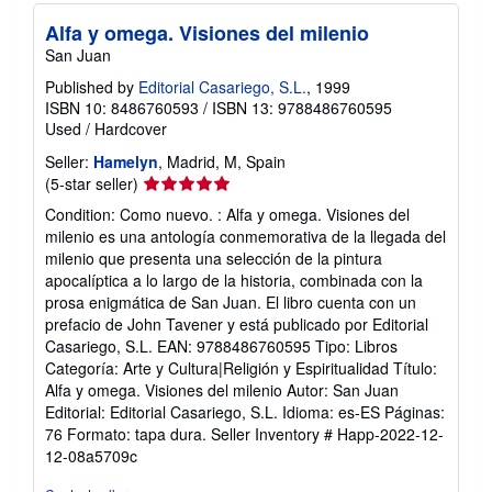
h
i
Alfa y omega. Visiones del milenio
p
San Juan
p
i
Published by
Editorial Casariego, S.L.
, 1999
n
g
ISBN 10: 8486760593
/
ISBN 13: 9788486760595
r
Used
/
Hardcover
a
t
Seller:
Hamelyn
, Madrid, M, Spain
e
Seller
(5-star seller)
s
rating
Condition: Como nuevo. : Alfa y omega. Visiones del
5
milenio es una antología conmemorativa de la llegada del
out
milenio que presenta una selección de la pintura
of
apocalíptica a lo largo de la historia, combinada con la
5
prosa enigmática de San Juan. El libro cuenta con un
stars
prefacio de John Tavener y está publicado por Editorial
Casariego, S.L. EAN: 9788486760595 Tipo: Libros
Categoría: Arte y Cultura|Religión y Espiritualidad Título:
Alfa y omega. Visiones del milenio Autor: San Juan
Editorial: Editorial Casariego, S.L. Idioma: es-ES Páginas:
76 Formato: tapa dura.
Seller Inventory # Happ-2022-12-
12-08a5709c