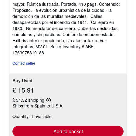
5
mayor. Rústica ilustrada. Portada, 410 págs. Contenido:
out
Propósito.- la evolución urbanística de la ciudad.- la
of
demolición de las murallas medievales.- Calles
5
desaparecidas por el incendio de 1941.- Callejero en
stars
1980.- Nomenclator del callejero. Cubiertas deslucidas,
completas y sin pérdidas. Contenido en buen estado.
Exlibris anterior propietario, sin afectar texto. Ver
fotografías. MV-01.
Seller Inventory # ABE-
1763975319188
Contact seller
Buy Used
£ 15.91
£ 34.32 shipping
Learn
Ships from Spain to U.S.A.
more
about
Quantity: 1 available
shipping
rates
Add to basket