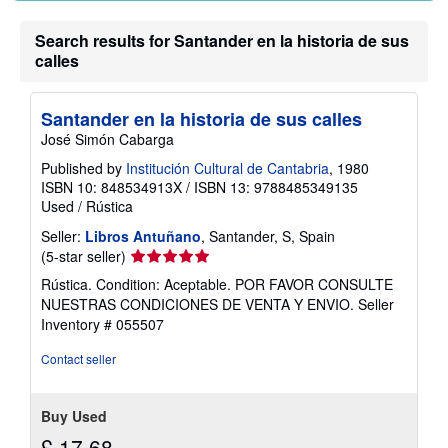
Search results for Santander en la historia de sus
calles
Santander en la historia de sus calles
José Simón Cabarga
Published by
Institución Cultural de Cantabria
, 1980
ISBN 10: 848534913X
/
ISBN 13: 9788485349135
Used
/
Rústica
Seller:
Libros Antuñano
, Santander, S, Spain
Seller
(5-star seller)
rating
Rústica. Condition: Aceptable. POR FAVOR CONSULTE
5
NUESTRAS CONDICIONES DE VENTA Y ENVIO.
Seller
out
Inventory # 055507
of
5
Contact seller
stars
Buy Used
£ 17.68