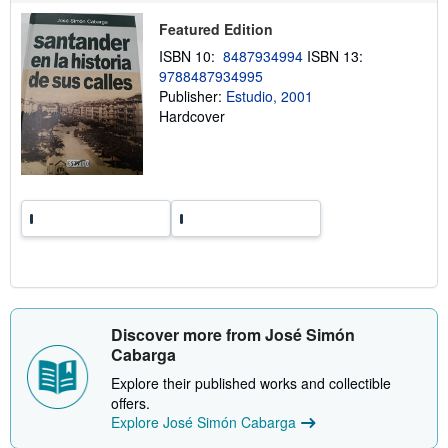
h
i
Featured Edition
p
p
ISBN 10:
8487934994
ISBN 13:
i
9788487934995
n
Publisher:
Estudio, 2001
g
r
Hardcover
a
t
e
s
Discover more from José Simón
Cabarga
Explore their published works and collectible
offers.
Explore José Simón Cabarga