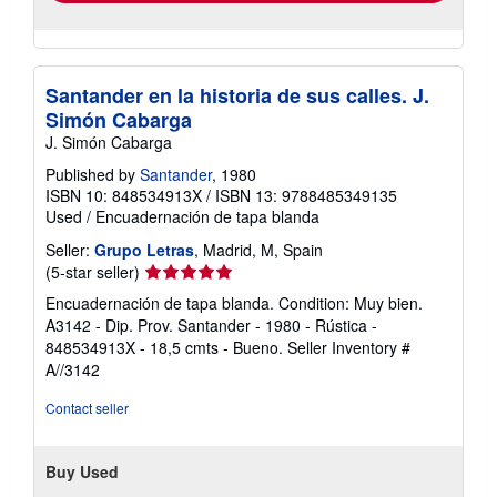
Santander en la historia de sus calles. J.
Simón Cabarga
J. Simón Cabarga
Published by
Santander
, 1980
ISBN 10: 848534913X
/
ISBN 13: 9788485349135
Used
/
Encuadernación de tapa blanda
Seller:
Grupo Letras
, Madrid, M, Spain
Seller
(5-star seller)
rating
Encuadernación de tapa blanda. Condition: Muy bien.
5
A3142 - Dip. Prov. Santander - 1980 - Rústica -
out
848534913X - 18,5 cmts - Bueno.
Seller Inventory #
of
A//3142
5
stars
Contact seller
Buy Used