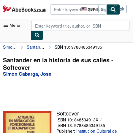
Skip to main content
AbeBooks.co.uk
GBP
Sign in
Site
shopping
preferences
Menu
Simon Cabarga, Jose
Santander en la historia de sus calles
ISBN 13: 9788485349135
My Account
My Purchases
Santander en la historia de sus calles -
Softcover
Advanced Search
Simon Cabarga, Jose
Browse Collections
Rare Books
Art & Collectables
Textbooks
Softcover
ISBN 10: 848534913X
Sellers
ISBN 13: 9788485349135
Start Selling
Publisher:
Institucion Cultural de