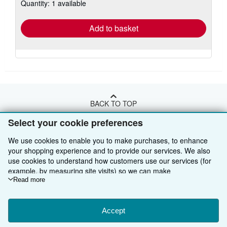
Quantity: 1 available
shipping
rates
Add to basket
BACK TO TOP
Select your cookie preferences
Shop With Us
We use cookies to enable you to make purchases, to enhance
your shopping experience and to provide our services. We also
Sell With Us
Advanced Search
use cookies to understand how customers use our services (for
About Us
Browse Collections
Start Selling
example, by measuring site visits) so we can make
improvements. If you agree, we'll also use third-party cookies to
Read more
Find Help
My Account
Join Our Affiliate Programme
About AbeBooks
show relevant content in ads and measure ad performance.
Choose "Decline" to reject, or "Customise" to learn more. You can
Other AbeBooks Companies
My Orders
Book Buyback
Media
Help
change your choices at any time by visiting
Accept
Cookie Preferences.
To learn more about how cookies are used, please visit our