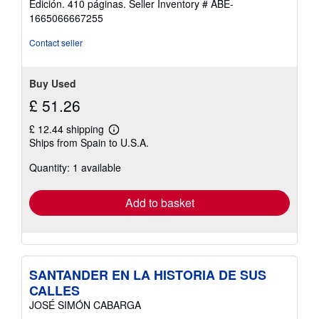
Edición. 410 páginas.
Seller Inventory # ABE-
out
1665066667255
of
5
Contact seller
stars
Buy Used
£ 51.26
£ 12.44 shipping
Learn
Ships from Spain to U.S.A.
more
about
Quantity: 1 available
shipping
rates
Add to basket
SANTANDER EN LA HISTORIA DE SUS
CALLES
JOSÉ SIMÓN CABARGA