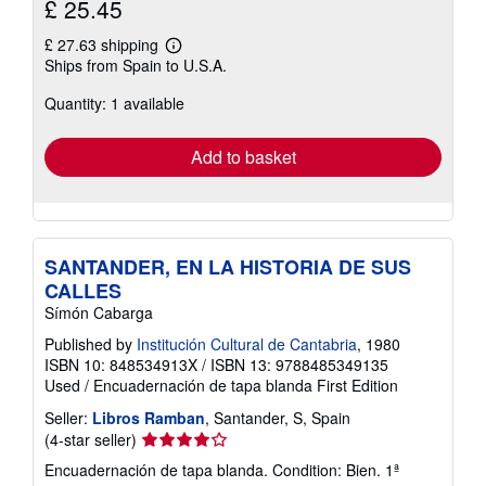
£ 25.45
£ 27.63 shipping
Learn
Ships from Spain to U.S.A.
more
about
Quantity: 1 available
shipping
rates
Add to basket
SANTANDER, EN LA HISTORIA DE SUS
CALLES
Símón Cabarga
Published by
Institución Cultural de Cantabria
, 1980
ISBN 10: 848534913X
/
ISBN 13: 9788485349135
Used
/
Encuadernación de tapa blanda
First Edition
Seller:
Libros Ramban
, Santander, S, Spain
Seller
(4-star seller)
rating
Encuadernación de tapa blanda. Condition: Bien. 1ª
4