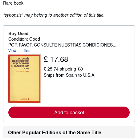
Synopsis
Rare book
"synopsis" may belong to another edition of this title.
Buy Used
Condition: Good
POR FAVOR CONSULTE NUESTRAS CONDICIONES...
View this item
£ 17.68
£ 25.74 shipping
L
Ships from Spain to U.S.A.
e
a
r
n
m
o
r
e
Add to basket
a
b
o
u
t
Other Popular Editions of the Same Title
s