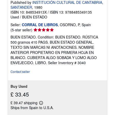
Published by
INSTITUCIÓN CULTURAL DE CANTABRIA,
SANTANDER
, 1980
ISBN 10: 848534913X
/
ISBN 13: 9788485349135
Used
/
BUEN ESTADO
Seller:
CORRAL DE LIBROS
, OSORNO, P, Spain
Seller
(5-star seller)
rating
BUEN ESTADO. Condition: BUEN ESTADO. RÚSTICA
5
500 gramos 410 PAGS. BUEN ESTADO GENERAL.
out
TEXTO SIN MARCAS NI ANOTACIONES. NOMBRE
of
ANTERIOR PROPIETARIO EN PRIMERA HOJA EN
5
BLANCO. CUBIERTA ALGO SOBADA Y LOMO ALGO
stars
ENVEJECIDO. LIBRO.
Seller Inventory # 3040
Contact seller
Buy Used
£ 33.45
£ 39.47 shipping
Learn
Ships from Spain to U.S.A.
more
about