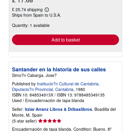
£ 25.74 shipping
Learn
Ships from Spain to U.S.A.
more
about
Quantity: 1 available
shipping
rates
Add to basket
Santander en la historia de sus calles
Simo?n Cabarga, Jose?
Published by
Institucio?n Cultural de Cantabria,
Diputacio?n Provincial, Cantabria
, 1980
ISBN 10: 848534913X
/
ISBN 13: 9788485349135
Used
/
Encuadernación de tapa blanda
Seller:
Itziar Arranz Libros & Dribaslibros
, Boadilla del
Monte, M, Spain
Seller
(5-star seller)
rating
Encuadernación de tapa blanda. Condition: Bueno. 8º