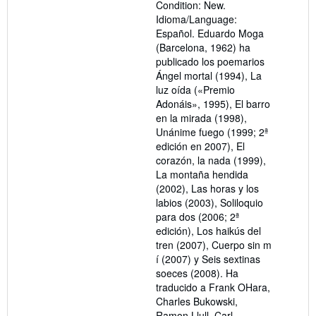
Condition: New.
of
Idioma/Language:
5
Español. Eduardo Moga
stars
(Barcelona, 1962) ha
publicado los poemarios
Ángel mortal (1994), La
luz oída («Premio
Adonáis», 1995), El barro
en la mirada (1998),
Unánime fuego (1999; 2ª
edición en 2007), El
corazón, la nada (1999),
La montaña hendida
(2002), Las horas y los
labios (2003), Soliloquio
para dos (2006; 2ª
edición), Los haikús del
tren (2007), Cuerpo sin m
í (2007) y Seis sextinas
soeces (2008). Ha
traducido a Frank OHara,
Charles Bukowski,
Ramon Llull, Carl