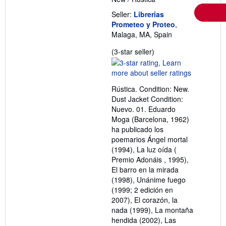
Seller:
Librerias
Prometeo y Proteo
,
Malaga, MA, Spain
Seller
(3-star seller)
rating
3
out
Rústica. Condition: New.
of
Dust Jacket Condition:
5
Nuevo. 01. Eduardo
stars
Moga (Barcelona, 1962)
ha publicado los
poemarios Ángel mortal
(1994), La luz oída (
Premio Adonáis , 1995),
El barro en la mirada
(1998), Unánime fuego
(1999; 2 edición en
2007), El corazón, la
nada (1999), La montaña
hendida (2002), Las