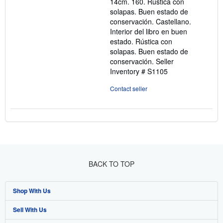
14cm. 160. Rústica con
5
solapas. Buen estado de
stars
conservación. Castellano.
Interior del libro en buen
estado. Rústica con
solapas. Buen estado de
conservación.
Seller
Inventory # S1105
Contact seller
BACK TO TOP
Shop With Us
Sell With Us
Advanced Search