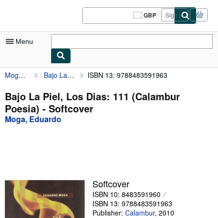
Skip to main content
AbeBooks.co.uk
GBP
Sign in
Site
shopping
preferences
Menu
Moga, Eduardo
Bajo La Piel, Los Dias: 111 (Calambur Poesia)
ISBN 13: 9788483591963
My Account
My Purchases
Bajo La Piel, Los Dias: 111 (Calambur
Poesia) - Softcover
Sign Off
Moga, Eduardo
Advanced Search
Browse Collections
Rare Books
Art & Collectables
Softcover
ISBN 10: 8483591960
Textbooks
ISBN 13: 9788483591963
Sellers
Publisher:
Calambur
,
2010