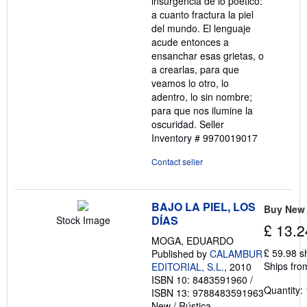
insurgencia de lo poético:
a cuanto fractura la piel
del mundo. El lenguaje
acude entonces a
ensanchar esas grietas, o
a crearlas, para que
veamos lo otro, lo
adentro, lo sin nombre;
para que nos ilumine la
oscuridad.
Seller
Inventory # 9970019017
Contact seller
BAJO LA PIEL, LOS
Buy New
DÍAS
Stock Image
£ 13.2
MOGA, EDUARDO
£ 59.98 s
Published by
CALAMBUR
Ships fro
EDITORIAL, S.L.
, 2010
ISBN 10: 8483591960
/
Quantity: 
ISBN 13: 9788483591963
New
/
Rústica