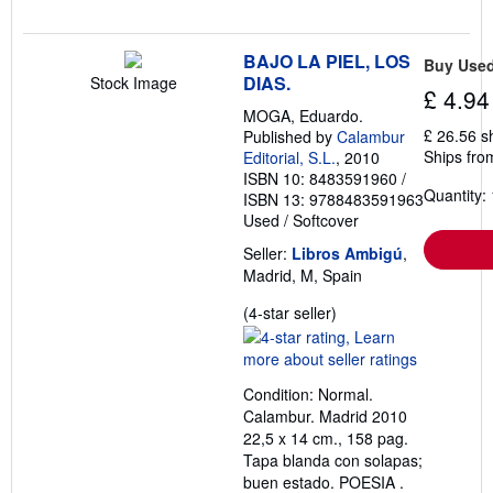
BAJO LA PIEL, LOS
Buy Use
DIAS.
Stock Image
£ 4.94
MOGA, Eduardo.
£ 26.56 s
Published by
Calambur
Ships fro
Editorial, S.L.
, 2010
ISBN 10: 8483591960
/
Quantity: 
ISBN 13: 9788483591963
Used
/
Softcover
Seller:
Libros Ambigú
,
Madrid, M, Spain
Seller
(4-star seller)
rating
4
out
Condition: Normal.
of
Calambur. Madrid 2010
5
22,5 x 14 cm., 158 pag.
stars
Tapa blanda con solapas;
buen estado. POESIA .