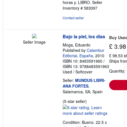
horas y. LIBRO.
Seller
Inventory # 583097
Contact seller
Bajo la piel, los días
Buy Use
Seller Image
Moga, Eduardo
£ 3.98
Published by
Calambur
Editorial, España
, 2010
£ 98.53 s
ISBN 10: 8483591960
/
Ships fro
ISBN 13: 9788483591963
Quantity: 
Used
/
Softcover
Seller:
MUNDUS LIBRI-
ANA FORTES
,
Salamanca, SA, Spain
Seller
(5-star seller)
rating
5
out
Condition: Bueno. 22.5 x
of