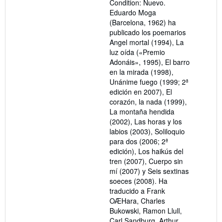
Condition: Nuevo.
of
Eduardo Moga
5
(Barcelona, 1962) ha
stars
publicado los poemarios
Angel mortal (1994), La
luz oída («Premio
Adonáis», 1995), El barro
en la mirada (1998),
Unánime fuego (1999; 2ª
edición en 2007), El
corazón, la nada (1999),
La montaña hendida
(2002), Las horas y los
labios (2003), Soliloquio
para dos (2006; 2ª
edición), Los haikús del
tren (2007), Cuerpo sin
mí (2007) y Seis sextinas
soeces (2008). Ha
traducido a Frank
OÆHara, Charles
Bukowski, Ramon Llull,
Carl Sandburg, Arthur