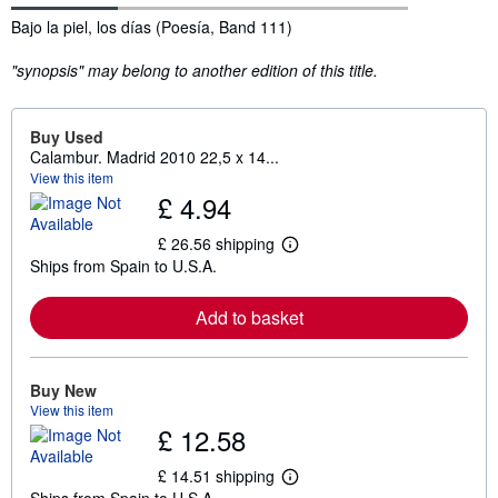
Synopsis
Bajo la piel, los días (Poesía, Band 111)
"synopsis" may belong to another edition of this title.
Buy Used
Calambur. Madrid 2010 22,5 x 14...
View this item
£ 4.94
£ 26.56 shipping
L
Ships from Spain to U.S.A.
e
a
r
Add to basket
n
m
o
r
e
Buy New
a
View this item
b
£ 12.58
o
u
t
£ 14.51 shipping
L
s
Ships from Spain to U.S.A.