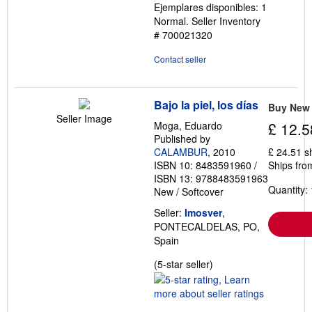
Ejemplares disponibles: 1
Normal.
Seller Inventory
# 700021320
Contact seller
Bajo la piel, los días
Buy New
Seller Image
Moga, Eduardo
£ 12.5
Published by
CALAMBUR
, 2010
£ 24.51 s
ISBN 10: 8483591960
/
Ships fro
ISBN 13: 9788483591963
Quantity: 
New
/
Softcover
Seller:
Imosver
,
PONTECALDELAS, PO,
Spain
Seller
(5-star seller)
rating
5
out