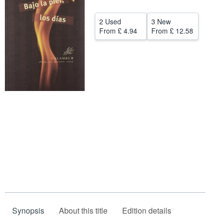
Start Selling
2 Used
3 New
Help
From
£ 4.94
From
£ 12.58
CLOSE
Synopsis
About this title
Edition details