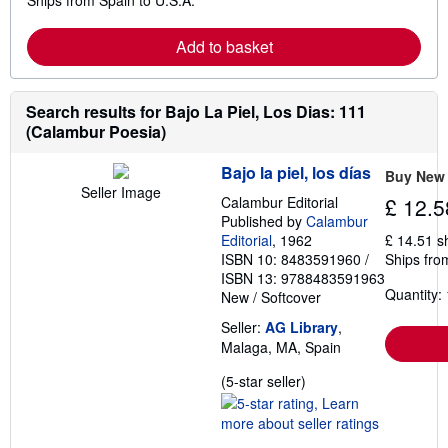
e
h
a
i
r
p
Add to basket
n
p
m
i
o
n
r
g
e
Search results for Bajo La Piel, Los Dias: 111
r
a
a
(Calambur Poesia)
b
t
o
e
u
s
Bajo la piel, los días
Buy New
t
Seller Image
s
Calambur Editorial
£ 12.5
h
Published by
Calambur
i
Editorial
, 1962
£ 14.51 s
p
ISBN 10: 8483591960
/
Ships fro
p
i
ISBN 13: 9788483591963
n
Quantity: 
New
/
Softcover
g
r
Seller:
AG Library
,
a
Malaga, MA, Spain
t
e
s
Seller
(5-star seller)
rating
5
out