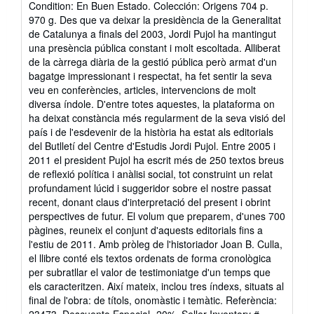
Condition: En Buen Estado. Colección: Origens 704 p.
5
970 g. Des que va deixar la presidència de la Generalitat
out
de Catalunya a finals del 2003, Jordi Pujol ha mantingut
of
una presència pública constant i molt escoltada. Alliberat
5
de la càrrega diària de la gestió pública però armat d'un
stars
bagatge impressionant i respectat, ha fet sentir la seva
veu en conferències, articles, intervencions de molt
diversa índole. D'entre totes aquestes, la plataforma on
ha deixat constància més regularment de la seva visió del
país i de l'esdevenir de la història ha estat als editorials
del Butlletí del Centre d'Estudis Jordi Pujol. Entre 2005 i
2011 el president Pujol ha escrit més de 250 textos breus
de reflexió política i anàlisi social, tot construint un relat
profundament lúcid i suggeridor sobre el nostre passat
recent, donant claus d'interpretació del present i obrint
perspectives de futur. El volum que preparem, d'unes 700
pàgines, reuneix el conjunt d'aquests editorials fins a
l'estiu de 2011. Amb pròleg de l'historiador Joan B. Culla,
el llibre conté els textos ordenats de forma cronològica
per subratllar el valor de testimoniatge d'un temps que
els caracteritzen. Així mateix, inclou tres índexs, situats al
final de l'obra: de títols, onomàstic i temàtic. Referència: