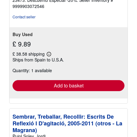
23473. Descuento Especial -20%.
Seller Inventory #
9999903072546
Contact seller
Buy Used
£ 9.89
£ 38.58 shipping
Learn
Ships from Spain to U.S.A.
more
about
Quantity: 1 available
shipping
rates
Add to basket
Sembrar, Treballar, Recollir: Escrits De
Reflexió I D'agitació, 2005-2011 (otros - La
Magrana)
Pujol Soley, Jordi