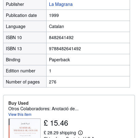
Publisher
La Magrana
Publication date
1999
Language
Catalan
ISBN 10
8482641492
ISBN 13
9788482641492
Binding
Paperback
Edition number
1
Number of pages
276
Buy Used
Otros Colaboradores: Anotació de...
View this item
£ 15.46
£ 28.29 shipping
L