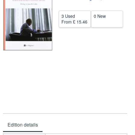
Help
3 Used
0 New
CLOSE
From
£ 15.46
Edition details