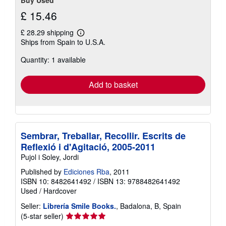
Buy Used
£ 15.46
£ 28.29 shipping
Learn
Ships from Spain to U.S.A.
more
about
Quantity: 1 available
shipping
rates
Add to basket
Sembrar, Treballar, Recollir. Escrits de
Reflexió i d'Agitació, 2005-2011
Pujol i Soley, Jordi
Published by
Ediciones Rba
, 2011
ISBN 10: 8482641492
/
ISBN 13: 9788482641492
Used
/
Hardcover
Seller:
Librería Smile Books.
, Badalona, B, Spain
Seller
(5-star seller)
rating