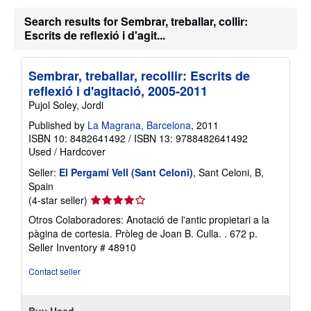
Search results for Sembrar, treballar, collir:
Escrits de reflexió i d'agit...
Sembrar, treballar, recollir: Escrits de
reflexió i d'agitació, 2005-2011
Pujol Soley, Jordi
Published by
La Magrana, Barcelona
, 2011
ISBN 10: 8482641492
/
ISBN 13: 9788482641492
Used
/
Hardcover
Seller:
El Pergamí Vell (Sant Celoni)
, Sant Celoni, B,
Spain
Seller
(4-star seller)
rating
Otros Colaboradores: Anotació de l'antic propietari a la
4
pàgina de cortesia. Pròleg de Joan B. Culla. . 672 p.
out
Seller Inventory # 48910
of
5
Contact seller
stars