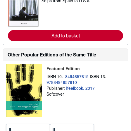
Ships from Spain to U.S.A.
e
a
r
n
m
o
r
e
Add to basket
a
b
o
u
Other Popular Editions of the Same Title
t
s
h
i
Featured Edition
p
ISBN 10:
8494657615
ISBN 13:
p
i
9788494657610
n
Publisher:
Ifeelbook, 2017
g
Softcover
r
a
t
e
s