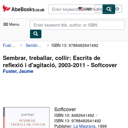
Skip to main content
AbeBooks.co.uk
GBP
Sign in
Site
shopping
preferences
Menu
Fuster, Jaume
Sembrar, treballar, collir: Escrits de reflexió i d'agitació, 2003-2011
ISBN 13: 9788482641492
My Account
My Purchases
Sembrar, treballar, collir: Escrits de
reflexió i d'agitació, 2003-2011 - Softcover
Advanced Search
Fuster, Jaume
Browse Collections
Rare Books
Art & Collectables
Textbooks
Softcover
ISBN 10: 8482641492
Sellers
ISBN 13: 9788482641492
Start Selling
Publisher:
La Magrana
,
1999