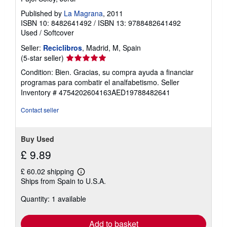
Published by
La Magrana
, 2011
ISBN 10: 8482641492
/
ISBN 13: 9788482641492
Used
/
Softcover
Seller:
Reciclibros
, Madrid, M, Spain
Seller
(5-star seller)
rating
Condition: Bien. Gracias, su compra ayuda a financiar
5
programas para combatir el analfabetismo.
Seller
out
Inventory # 4754202604163AED19788482641
of
5
Contact seller
stars
Buy Used
£ 9.89
£ 60.02 shipping
Learn
Ships from Spain to U.S.A.
more
about
Quantity: 1 available
shipping
rates
Add to basket