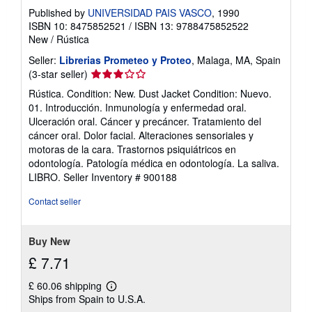
Published by
UNIVERSIDAD PAIS VASCO
, 1990
ISBN 10: 8475852521
/
ISBN 13: 9788475852522
New
/
Rústica
Seller:
Librerias Prometeo y Proteo
, Malaga, MA, Spain
Seller
(3-star seller)
rating
Rústica. Condition: New. Dust Jacket Condition: Nuevo.
3
01. Introducción. Inmunología y enfermedad oral.
out
Ulceración oral. Cáncer y precáncer. Tratamiento del
of
cáncer oral. Dolor facial. Alteraciones sensoriales y
5
motoras de la cara. Trastornos psiquiátricos en
stars
odontología. Patología médica en odontología. La saliva.
LIBRO.
Seller Inventory # 900188
Contact seller
Buy New
£ 7.71
£ 60.06 shipping
Learn
Ships from Spain to U.S.A.
more
about