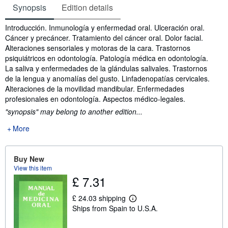
Synopsis
Edition details
Synopsis
Introducción. Inmunología y enfermedad oral. Ulceración oral.
Cáncer y precáncer. Tratamiento del cáncer oral. Dolor facial.
Alteraciones sensoriales y motoras de la cara. Trastornos
psiquiátricos en odontología. Patología médica en odontología.
La saliva y enfermedades de la glándulas salivales. Trastornos
de la lengua y anomalías del gusto. Linfadenopatías cervicales.
Alteraciones de la movilidad mandibular. Enfermedades
profesionales en odontología. Aspectos médico-legales.
"synopsis" may belong to another edition...
More
Buy New
View this item
£ 7.31
£ 24.03 shipping
L
Ships from Spain to U.S.A.
e
a
r