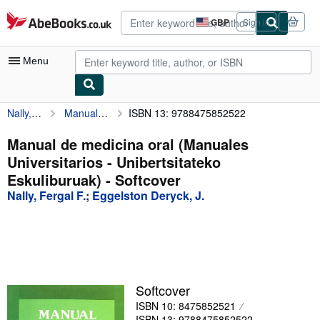
Skip to main content
AbeBooks.co.uk
GBP
Sign in
Site
shopping
preferences
Menu
Nally, Fergal F.
Manual de medicina oral (Manuales Universitarios - Unibertsitateko Eskuliburuak)
ISBN 13: 9788475852522
My Account
My Purchases
Manual de medicina oral (Manuales
Universitarios - Unibertsitateko
Advanced Search
Eskuliburuak) - Softcover
Browse Collections
Nally, Fergal F.
;
Eggelston Deryck, J.
Rare Books
Art & Collectables
Textbooks
Softcover
Sellers
ISBN 10: 8475852521
Start Selling
ISBN 13: 9788475852522