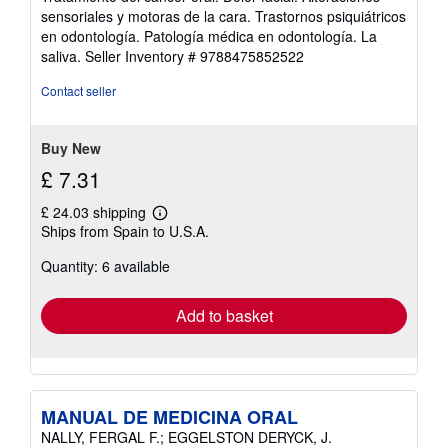
of
sensoriales y motoras de la cara. Trastornos psiquiátricos
5
en odontología. Patología médica en odontología. La
stars
saliva.
Seller Inventory # 9788475852522
Contact seller
Buy New
£ 7.31
£ 24.03 shipping
Learn
Ships from Spain to U.S.A.
more
about
Quantity: 6 available
shipping
rates
Add to basket
MANUAL DE MEDICINA ORAL
NALLY, FERGAL F.; EGGELSTON DERYCK, J.