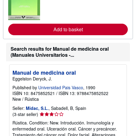
n
m
o
r
e
a
Add to basket
b
o
u
t
Search results for Manual de medicina oral
s
h
(Manuales Universitarios -...
i
p
p
Manual de medicina oral
i
n
Eggelston Deryck, J.
g
r
Published by
Universidad Pais Vasco
, 1990
a
ISBN 10: 8475852521
/
ISBN 13: 9788475852522
t
New
/
Rústica
e
s
Seller:
Midac, S.L.
, Sabadell, B, Spain
Seller
(3-star seller)
rating
Rústica. Condition: New. Introducción. Inmunología y
3
enfermedad oral. Ulceración oral. Cáncer y precáncer.
out
Tratamiento del cáncer oral. Dolor facial. Alteraciones