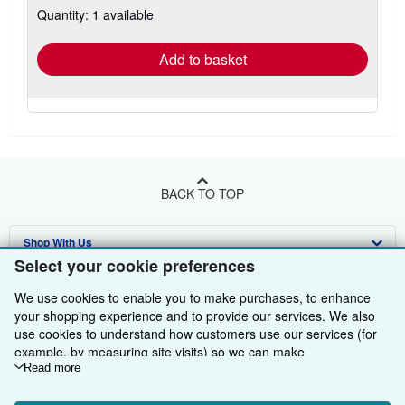
Quantity: 1 available
shipping
rates
Add to basket
BACK TO TOP
Shop With Us
Select your cookie preferences
Sell With Us
Advanced Search
We use cookies to enable you to make purchases, to enhance
About Us
Browse Collections
Start Selling
your shopping experience and to provide our services. We also
use cookies to understand how customers use our services (for
Find Help
My Account
Join Our Affiliate Programme
About AbeBooks
example, by measuring site visits) so we can make
improvements. If you agree, we'll also use third-party cookies to
Read more
Other AbeBooks Companies
My Orders
Book Buyback
Media
Help
show relevant content in ads and measure ad performance.