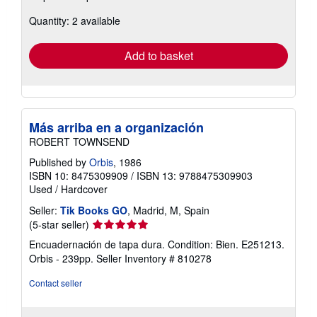
about
Quantity: 2 available
shipping
rates
Add to basket
Más arriba en a organización
ROBERT TOWNSEND
Published by
Orbis
, 1986
ISBN 10: 8475309909
/
ISBN 13: 9788475309903
Used
/
Hardcover
Seller:
Tik Books GO
, Madrid, M, Spain
Seller
(5-star seller)
rating
Encuadernación de tapa dura. Condition: Bien. E251213.
5
Orbis - 239pp.
Seller Inventory # 810278
out
of
Contact seller
5
stars