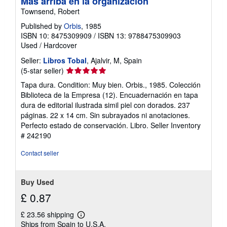
Más arriba en la organización
Townsend, Robert
Published by
Orbis
, 1985
ISBN 10: 8475309909
/
ISBN 13: 9788475309903
Used
/
Hardcover
Seller:
Libros Tobal
, Ajalvir, M, Spain
Seller
(5-star seller)
rating
Tapa dura. Condition: Muy bien. Orbis., 1985. Colección
5
Biblioteca de la Empresa (12). Encuadernación en tapa
out
dura de editorial ilustrada simil piel con dorados. 237
of
páginas. 22 x 14 cm. Sin subrayados ni anotaciones.
5
Perfecto estado de conservación. Libro.
Seller Inventory
stars
# 242190
Contact seller
Buy Used
£ 0.87
£ 23.56 shipping
Learn
Ships from Spain to U.S.A.
more