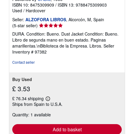
ISBN 10: 8475309909
/
ISBN 13: 9788475309903
Used
/
Hardcover
Seller:
ALZOFORA LIBROS
, Alcorcón, M, Spain
Seller
(5-star seller)
rating
DURA. Condition: Bueno. Dust Jacket Condition: Bueno.
5
Libro de segunda mano en buen estado. Paginas
out
amarillentas.\nBiblioteca de la Empresa. Libros.
Seller
of
Inventory # 97382
5
stars
Contact seller
Buy Used
£ 3.53
£ 76.34 shipping
Learn
Ships from Spain to U.S.A.
more
about
Quantity: 1 available
shipping
rates
Add to basket