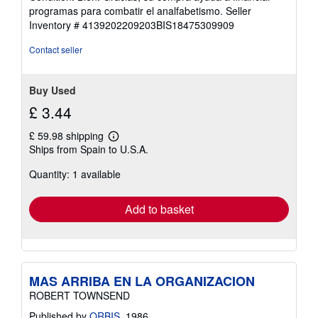
5
programas para combatir el analfabetismo.
Seller
out
Inventory # 4139202209203BIS18475309909
of
5
Contact seller
stars
Buy Used
£ 3.44
£ 59.98 shipping
Learn
Ships from Spain to U.S.A.
more
about
Quantity: 1 available
shipping
rates
Add to basket
MAS ARRIBA EN LA ORGANIZACION
ROBERT TOWNSEND
Published by
ORBIS
, 1986