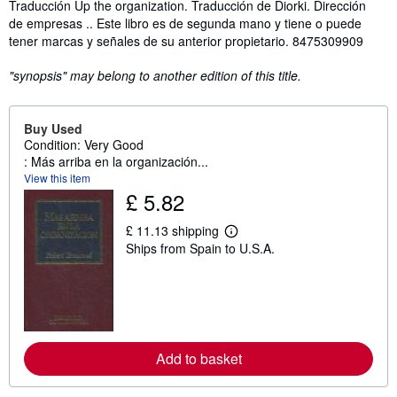
Traducción Up the organization. Traducción de Diorki. Dirección
de empresas .. Este libro es de segunda mano y tiene o puede
tener marcas y señales de su anterior propietario. 8475309909
"synopsis" may belong to another edition of this title.
Buy Used
Condition: Very Good
: Más arriba en la organización...
View this item
£ 5.82
£ 11.13 shipping
L
Ships from Spain to U.S.A.
e
a
r
n
m
o
r
e
Add to basket
a
b
o
u