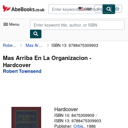
Skip to main content
AbeBooks.co.uk
GBP
Sign in
Site
shopping
preferences
Menu
Robert Townsend
Mas Arriba En La Organizacion
ISBN 13: 9788475309903
My Account
My Purchases
Mas Arriba En La Organizacion -
Hardcover
Advanced Search
Robert Townsend
Browse Collections
Rare Books
Art & Collectables
Textbooks
Hardcover
ISBN 10: 8475309909
Sellers
ISBN 13: 9788475309903
Start Selling
Publisher:
Orbis.
,
1986