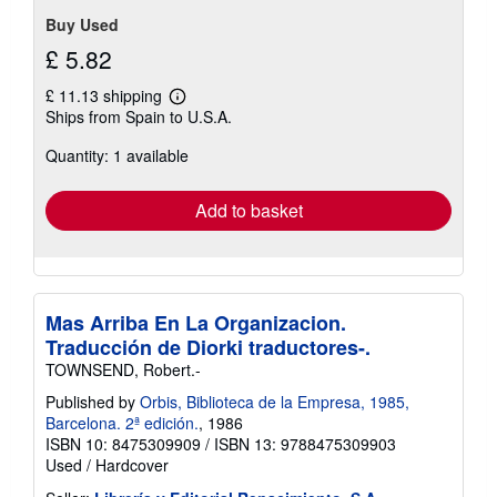
Buy Used
£ 5.82
£ 11.13 shipping
Learn
Ships from Spain to U.S.A.
more
about
Quantity: 1 available
shipping
rates
Add to basket
Mas Arriba En La Organizacion.
Traducción de Diorki traductores-.
TOWNSEND, Robert.-
Published by
Orbis, Biblioteca de la Empresa, 1985,
Barcelona. 2ª edición.
, 1986
ISBN 10: 8475309909
/
ISBN 13: 9788475309903
Used
/
Hardcover