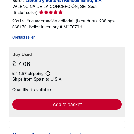
Seller:
Librería y Editorial Renacimiento, S.A.
,
VALENCINA DE LA CONCEPCIÓN, SE, Spain
Seller
(5-star seller)
rating
23x14. Encuadernación editorial. (tapa dura). 238 pgs.
5
668170.
Seller Inventory # MT7679H
out
of
Contact seller
5
stars
Buy Used
£ 7.06
£ 14.57 shipping
Learn
Ships from Spain to U.S.A.
more
about
Quantity: 1 available
shipping
rates
Add to basket