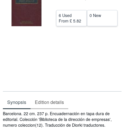
Help
6 Used
0 New
CLOSE
From
£ 5.82
Synopsis
Edition details
Synopsis
Barcelona. 22 cm. 237 p. Encuadernación en tapa dura de
editorial. Colección 'Biblioteca de la dirección de empresas',
numero coleccion(12). Traducción de Diorki traductores.