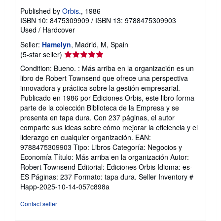
Published by
Orbis.
, 1986
ISBN 10: 8475309909
/
ISBN 13: 9788475309903
Used
/
Hardcover
Seller:
Hamelyn
, Madrid, M, Spain
Seller
(5-star seller)
rating
Condition: Bueno. : Más arriba en la organización es un
5
libro de Robert Townsend que ofrece una perspectiva
out
innovadora y práctica sobre la gestión empresarial.
of
Publicado en 1986 por Ediciones Orbis, este libro forma
5
parte de la colección Biblioteca de la Empresa y se
stars
presenta en tapa dura. Con 237 páginas, el autor
comparte sus ideas sobre cómo mejorar la eficiencia y el
liderazgo en cualquier organización. EAN:
9788475309903 Tipo: Libros Categoría: Negocios y
Economía Título: Más arriba en la organización Autor:
Robert Townsend Editorial: Ediciones Orbis Idioma: es-
ES Páginas: 237 Formato: tapa dura.
Seller Inventory #
Happ-2025-10-14-057c898a
Contact seller