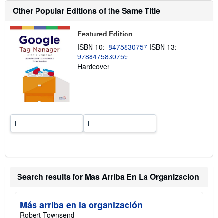
t
Other Popular Editions of the Same Title
s
h
i
Featured Edition
p
p
ISBN 10:
8475830757
ISBN 13:
i
9788475830759
n
Hardcover
g
r
a
t
e
s
Search results for Mas Arriba En La Organizacion
Más arriba en la organización
Robert Townsend