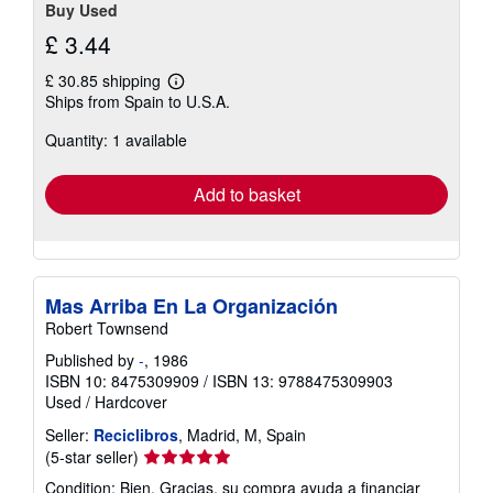
Buy Used
£ 3.44
£ 30.85 shipping
Learn
Ships from Spain to U.S.A.
more
about
Quantity: 1 available
shipping
rates
Add to basket
Mas Arriba En La Organización
Robert Townsend
Published by
-
, 1986
ISBN 10: 8475309909
/
ISBN 13: 9788475309903
Used
/
Hardcover
Seller:
Reciclibros
, Madrid, M, Spain
Seller
(5-star seller)
rating
Condition: Bien. Gracias, su compra ayuda a financiar