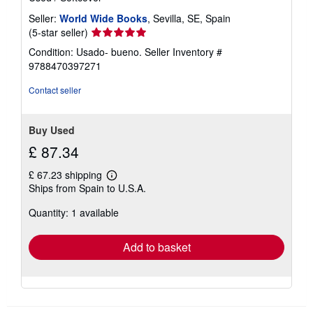
Seller:
World Wide Books
, Sevilla, SE, Spain
Seller
(5-star seller)
rating
Condition: Usado- bueno.
Seller Inventory #
5
9788470397271
out
of
Contact seller
5
stars
Buy Used
£ 87.34
£ 67.23 shipping
Learn
Ships from Spain to U.S.A.
more
about
Quantity: 1 available
shipping
rates
Add to basket