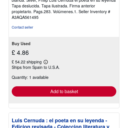
out
Tapa deslucida. Tapa ilustrada. Firma anterior
of
propietario. Pags.283. Volúmenes.1.
Seller Inventory #
5
A3AQA561495
stars
Contact seller
Buy Used
£ 4.86
£ 54.22 shipping
Learn
Ships from Spain to U.S.A.
more
about
Quantity: 1 available
shipping
rates
Add to basket
Luis Cernuda : el poeta en su leyenda -
Edicion revisada - Coleccion literatura y