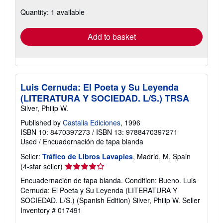
about
Quantity: 1 available
shipping
rates
Add to basket
Luis Cernuda: El Poeta y Su Leyenda
(LITERATURA Y SOCIEDAD. L/S.) TRSA
Silver, Philip W.
Published by
Castalia Ediciones
, 1996
ISBN 10: 8470397273
/
ISBN 13: 9788470397271
Used
/
Encuadernación de tapa blanda
Seller:
Tráfico de Libros Lavapies
, Madrid, M, Spain
Seller
(4-star seller)
rating
Encuadernación de tapa blanda. Condition: Bueno. Luis
4
Cernuda: El Poeta y Su Leyenda (LITERATURA Y
out
SOCIEDAD. L/S.) (Spanish Edition) Silver, Philip W.
Seller
of
Inventory # 017491
5