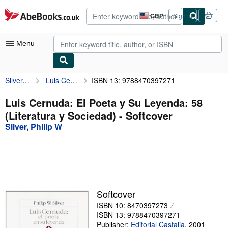
Skip to main content
AbeBooks.co.uk
GBP
Sign in
Site
shopping
preferences
Menu
Silver, Philip W
Luis Cernuda: El Poeta y Su Leyenda: 58 (Literatura y Sociedad)
ISBN 13: 9788470397271
My Account
My Purchases
Luis Cernuda: El Poeta y Su Leyenda: 58
(Literatura y Sociedad) - Softcover
Advanced Search
Silver, Philip W
Browse Collections
Rare Books
Art & Collectables
Textbooks
Softcover
ISBN 10: 8470397273
Sellers
ISBN 13: 9788470397271
Start Selling
Publisher:
Editorial Castalia
,
2001