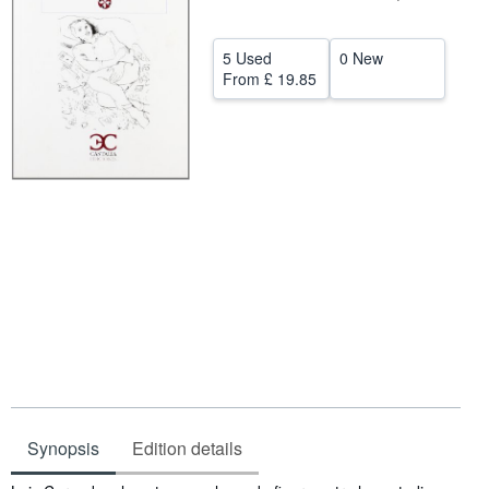
Help
5 Used
0 New
CLOSE
From
£ 19.85
Synopsis
Edition details
Synopsis