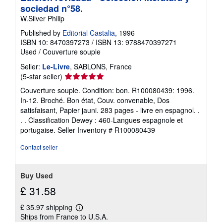
sociedad n°58.
W.Silver Philip
Published by
Editorial Castalia
, 1996
ISBN 10: 8470397273
/
ISBN 13: 9788470397271
Used
/
Couverture souple
Seller:
Le-Livre
, SABLONS, France
Seller
(5-star seller)
rating
Couverture souple. Condition: bon. R100080439: 1996.
5
In-12. Broché. Bon état, Couv. convenable, Dos
out
satisfaisant, Papier jauni. 283 pages - livre en espagnol. .
of
. . Classification Dewey : 460-Langues espagnole et
5
portugaise.
Seller Inventory # R100080439
stars
Contact seller
Buy Used
£ 31.58
£ 35.97 shipping
Learn
Ships from France to U.S.A.
more