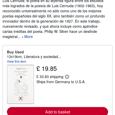
Luis Cernuda: el poeta en su leyenda figura entre los estudios
más logrados de la poesía de Luis Cernuda (1902-1963), hoy
reconocido universalmente no sólo como uno de los mejores
poetas españoles del siglo XX, sino también como un profundo
innovador dentro de la generación de 1927. En este trabajo,
nuevamente revisado, y que ahora incluye como apéndice
cartas inéditas del poeta, Philip W. Silver hace un deslinde
magistral...
More
Buy Used
13x19cm, Literatura y sociedad...
View this item
£ 19.85
£ 33.83 shipping
L
Ships from Germany to U.S.A.
e
a
r
n
m
o
r
e
Add to basket
a