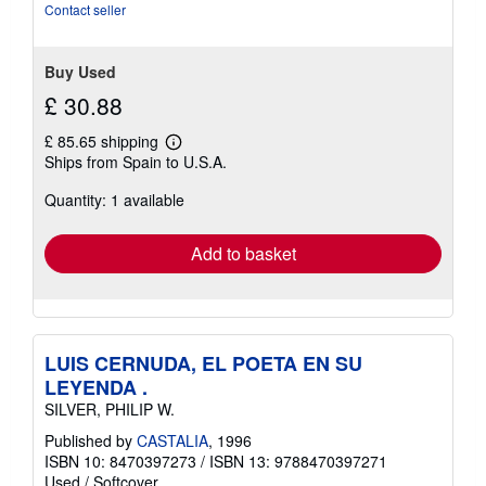
stars
Contact seller
Buy Used
£ 30.88
£ 85.65 shipping
Learn
Ships from Spain to U.S.A.
more
about
Quantity: 1 available
shipping
rates
Add to basket
LUIS CERNUDA, EL POETA EN SU
LEYENDA .
SILVER, PHILIP W.
Published by
CASTALIA
, 1996
ISBN 10: 8470397273
/
ISBN 13: 9788470397271
Used
/
Softcover