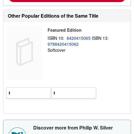
b
o
u
Other Popular Editions of the Same Title
t
s
h
i
Featured Edition
p
ISBN 10:
8420415065
ISBN 13:
p
i
9788420415062
n
Softcover
g
r
a
t
e
s
Discover more from Philip W. Silver