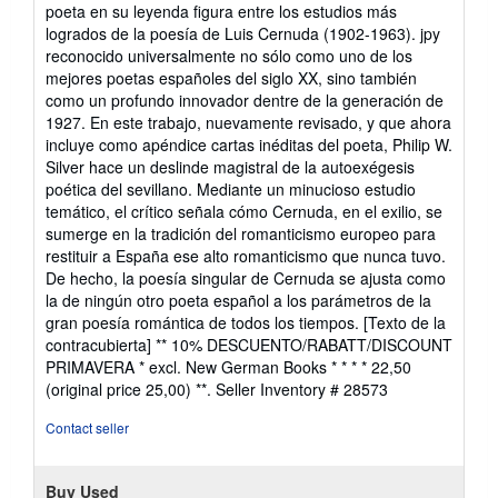
of
poeta en su leyenda figura entre los estudios más
5
logrados de la poesía de Luis Cernuda (1902-1963). jpy
stars
reconocido universalmente no sólo como uno de los
mejores poetas españoles del siglo XX, sino también
como un profundo innovador dentre de la generación de
1927. En este trabajo, nuevamente revisado, y que ahora
incluye como apéndice cartas inéditas del poeta, Philip W.
Silver hace un deslinde magistral de la autoexégesis
poética del sevillano. Mediante un minucioso estudio
temático, el crítico señala cómo Cernuda, en el exilio, se
sumerge en la tradición del romanticismo europeo para
restituir a España ese alto romanticismo que nunca tuvo.
De hecho, la poesía singular de Cernuda se ajusta como
la de ningún otro poeta español a los parámetros de la
gran poesía romántica de todos los tiempos. [Texto de la
contracubierta] ** 10% DESCUENTO/RABATT/DISCOUNT
PRIMAVERA * excl. New German Books * * * * 22,50
(original price 25,00) **.
Seller Inventory # 28573
Contact seller
Buy Used