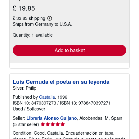
£ 19.85
£ 33.83 shipping
Learn
Ships from Germany to U.S.A.
more
about
Quantity: 1 available
shipping
rates
Add to basket
Luis Cernuda el poeta en su leyenda
Silver, Philip
Published by
Castalia
, 1996
ISBN 10: 8470397273
/
ISBN 13: 9788470397271
Used
/
Softcover
Seller:
Librería Alonso Quijano
, Alcobendas, M, Spain
Seller
(5-star seller)
rating
Condition: Good. Castalia. Encuadernación en tapa
5
blanda. Silver, Philip Luis Cernuda el poeta en su leyenda