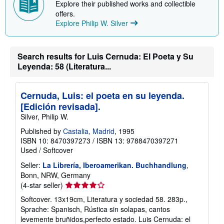
Explore their published works and collectible
offers.
Explore Philip W. Silver
Search results for Luis Cernuda: El Poeta y Su
Leyenda: 58 (Literatura...
Cernuda, Luis: el poeta en su leyenda.
[Edición revisada].
Silver, Philip W.
Published by
Castalia, Madrid
, 1995
ISBN 10: 8470397273
/
ISBN 13: 9788470397271
Used
/
Softcover
Seller:
La Librería, Iberoamerikan. Buchhandlung
,
Bonn, NRW, Germany
Seller
(4-star seller)
rating
Softcover. 13x19cm, Literatura y sociedad 58. 283p.,
4
Sprache: Spanisch, Rústica sin solapas, cantos
out
levemente bruñidos,perfecto estado. Luis Cernuda: el