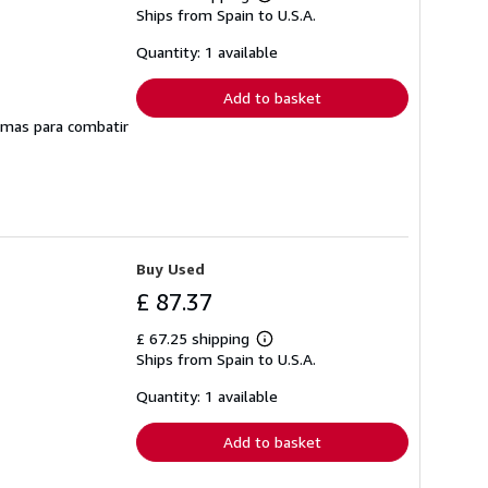
Learn
Ships from Spain to U.S.A.
more
about
shipping
Quantity: 1 available
rates
Add to basket
ramas para combatir
Buy Used
£ 87.37
£ 67.25 shipping
Learn
Ships from Spain to U.S.A.
more
about
shipping
Quantity: 1 available
rates
Add to basket