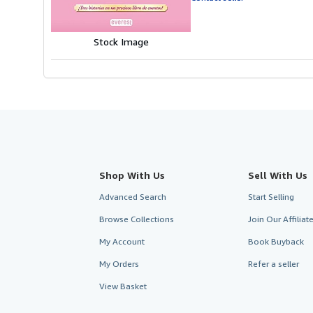
of
5
stars
Stock Image
Shop With Us
Sell With Us
Advanced Search
Start Selling
Browse Collections
Join Our Affilia
My Account
Book Buyback
My Orders
Refer a seller
View Basket