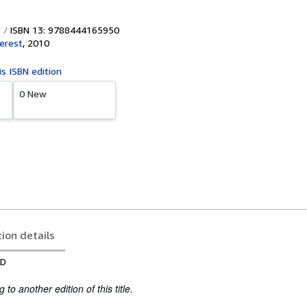
ISBN 13: 9788444165950
verest
,
2010
is ISBN edition
0 New
tion details
SD
to another edition of this title.