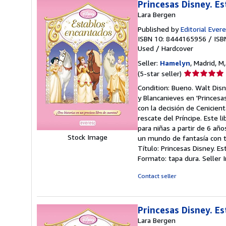
Princesas Disney. E
Lara Bergen
Published by
Editorial Ever
ISBN 10: 8444165956
/
ISB
Used
/
Hardcover
Seller:
Hamelyn
, Madrid, M
Seller
(5-star seller)
rating
Condition: Bueno. Walt Disn
5
y Blancanieves en 'Princesa
out
con la decisión de Cenicient
of
rescate del Príncipe. Este 
5
para niñas a partir de 6 año
stars
Stock Image
un mundo de fantasía con tu
Título: Princesas Disney. Es
Formato: tapa dura.
Seller
Contact seller
Princesas Disney. E
Lara Bergen