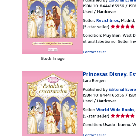
ISBN 10: 8444165956
/
ISB
Used
/
Hardcover
Seller:
Reciclibros
, Madrid,
Seller
(5-star seller)
rating
Condition: Muy Bien. Walt D
5
el analfabetismo.
Seller I
out
of
Contact seller
5
Stock Image
stars
Princesas Disney. E
Lara Bergen
Published by
Editorial Evere
ISBN 10: 8444165956
/
ISB
Used
/
Hardcover
Seller:
World Wide Books
Seller
(5-star seller)
rating
Condition: Usado- bueno. W
5
out
Contact seller