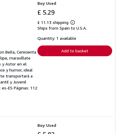
Buy Used
£ 5.29
£ 11.13 shipping
Learn
Ships from Spain to U.S.A.
more
about
shipping
Quantity: 1 available
rates
Add to basket
on Bella, Cenicienta
lipe, maravíllate
s y Astor en el
nce y humor, ideal
 te transportará a
ntil y Juvenil
a: es-ES Páginas: 112
Buy Used