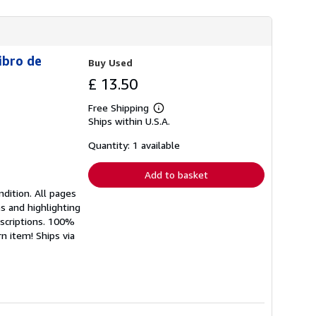
ibro de
Buy Used
£ 13.50
Free Shipping
Learn
Ships within U.S.A.
more
about
shipping
Quantity: 1 available
rates
Add to basket
dition. All pages
es and highlighting
nscriptions. 100%
n item! Ships via