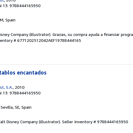
N 13: 9788444165950
 M, Spain
isney Company (illustrator). Gracias, su compra ayuda a financiar prog
nventory # 6771202512042AEF19788444165
stablos encantados
st, S.A.
, 2010
N 13: 9788444165950
, Sevilla, SE, Spain
alt Disney Company (illustrator).
Seller Inventory # 9788444165950