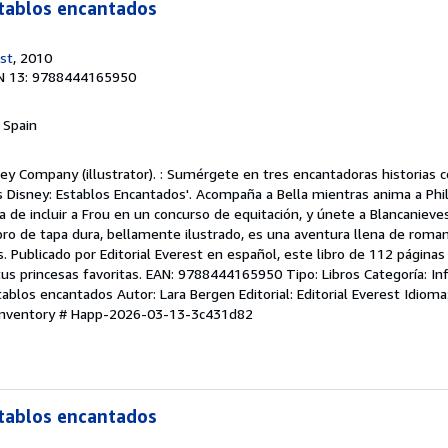
stablos encantados
est
, 2010
N 13: 9788444165950
, Spain
ey Company (illustrator). : Sumérgete en tres encantadoras historias c
s Disney: Establos Encantados'. Acompaña a Bella mientras anima a Phil
a de incluir a Frou en un concurso de equitación, y únete a Blancanieve
libro de tapa dura, bellamente ilustrado, es una aventura llena de roma
s. Publicado por Editorial Everest en español, este libro de 112 páginas
s princesas favoritas. EAN: 9788444165950 Tipo: Libros Categoría: Infa
tablos encantados Autor: Lara Bergen Editorial: Editorial Everest Idiom
 Inventory # Happ-2026-03-13-3c431d82
stablos encantados