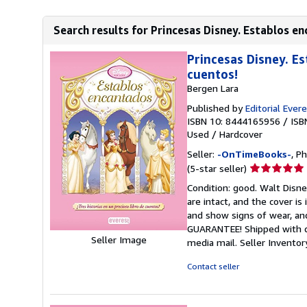
Search results for Princesas Disney. Establos e
Princesas Disney. Es
cuentos!
Bergen Lara
Published by
Editorial Ever
ISBN 10: 8444165956
/
ISB
Used
/
Hardcover
Seller:
-OnTimeBooks-
, P
Seller
(5-star seller)
rating
Condition: good. Walt Disne
5
are intact, and the cover i
out
and show signs of wear, and
of
GUARANTEE! Shipped with del
5
Seller Image
media mail.
Seller Invento
stars
Contact seller