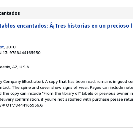
ncantados
tablos encantados: Â¡Tres historias en un precioso l
est
, 2010
N 13: 9788444165950
hoenix, AZ, U.S.A.
y Company (illustrator). A copy that has been read, remains in good con
s intact. The spine and cover show signs of wear. Pages can include not
 the copy can include "From the library of" labels or previous owner i
ivery confirmation, if you're not satisfied with purchase please retur
ry # OTV.8444165956.G