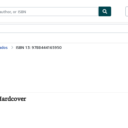
ables
Textbooks
Sellers
Start Selling
tados
ISBN 13: 9788444165950
 Hardcover