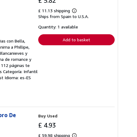
£ 5.82
£ 11.13 shipping
Learn
Ships from Spain to U.S.A.
more
about
shipping
Quantity: 1 available
rates
Add to basket
as con Bella,
nima a Phillipe,
 Blancanieves y
lena de romance y
e 112 páginas te
 Categoría: Infantil
est Idioma: es-ES
ibro De
Buy Used
£ 4.93
£ 59.98 shipping