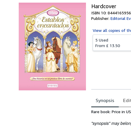
Hardcover
ISBN 10: 8444165956
Publisher:
Editorial E
View all
copies of th
5 Used
From
£ 13.50
Synopsis
Edi
Synopsis
Rare book: Price in U
"synopsis" may belong 