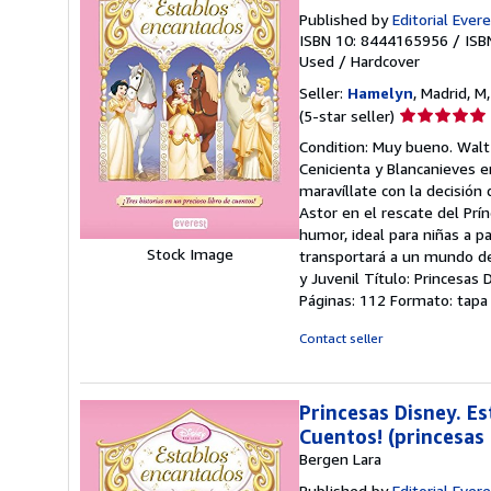
Published by
Editorial Ever
ISBN 10: 8444165956
/
ISB
Used
/
Hardcover
Seller:
Hamelyn
, Madrid, M
Seller
(5-star seller)
rating
Condition: Muy bueno. Walt 
5
Cenicienta y Blancanieves e
out
maravíllate con la decisión 
of
Astor en el rescate del Prí
5
humor, ideal para niñas a pa
stars
Stock Image
transportará a un mundo de 
y Juvenil Título: Princesas 
Páginas: 112 Formato: tapa
Contact seller
Princesas Disney. Es
Cuentos! (princesas
Bergen Lara
Published by
Editorial Ever