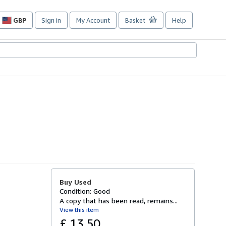
GBP
Sign in
My Account
Basket
Help
Site
shopping
preferences
Buy Used
Condition: Good
A copy that has been read, remains...
View this item
£ 13.50