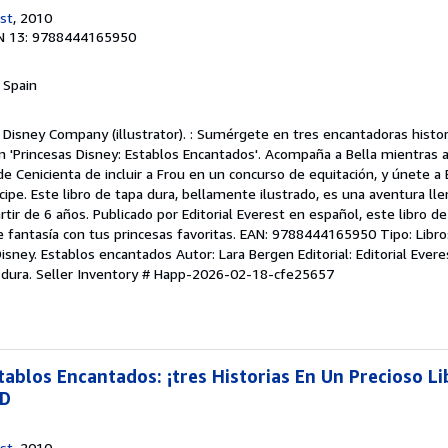
est
, 2010
N 13: 9788444165950
, Spain
Disney Company (illustrator). : Sumérgete en tres encantadoras histori
n 'Princesas Disney: Establos Encantados'. Acompaña a Bella mientras a
de Cenicienta de incluir a Frou en un concurso de equitación, y únete a
ncipe. Este libro de tapa dura, bellamente ilustrado, es una aventura l
rtir de 6 años. Publicado por Editorial Everest en español, este libro d
fantasía con tus princesas favoritas. EAN: 9788444165950 Tipo: Libros
Disney. Establos encantados Autor: Lara Bergen Editorial: Editorial Ever
 dura.
Seller Inventory # Happ-2026-02-18-cfe25657
tablos Encantados: ¡tres Historias En Un Precioso L
 D
est
, 2010