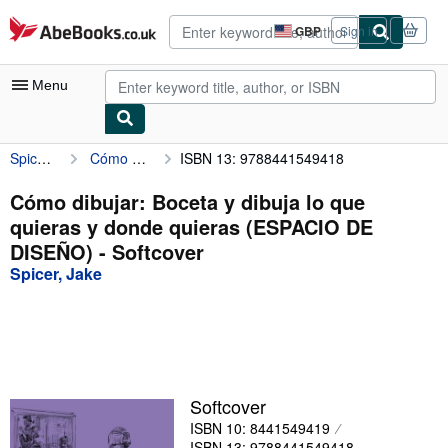
Skip to main content
AbeBooks.co.uk
GBP
Sign in
Site
shopping
preferences
Menu
Spicer, Jake
Cómo dibujar: Boceta y dibuja lo que quieras y donde quieras (ESPACIO DE DISEÑO)
ISBN 13: 9788441549418
My Account
My Purchases
Cómo dibujar: Boceta y dibuja lo que
quieras y donde quieras (ESPACIO DE
Advanced Search
DISEÑO) - Softcover
Browse Collections
Spicer, Jake
Rare Books
Art & Collectables
Textbooks
Softcover
Sellers
ISBN 10: 8441549419
Start Selling
ISBN 13: 9788441549418