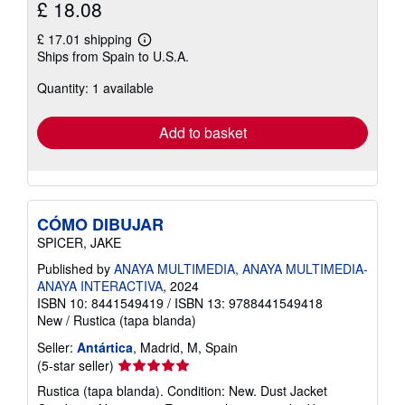
£ 18.08
£ 17.01 shipping
Learn
Ships from Spain to U.S.A.
more
about
Quantity: 1 available
shipping
rates
Add to basket
CÓMO DIBUJAR
SPICER, JAKE
Published by
ANAYA MULTIMEDIA, ANAYA MULTIMEDIA-
ANAYA INTERACTIVA
, 2024
ISBN 10: 8441549419
/
ISBN 13: 9788441549418
New
/
Rustica (tapa blanda)
Seller:
Antártica
, Madrid, M, Spain
Seller
(5-star seller)
rating
Rustica (tapa blanda). Condition: New. Dust Jacket
5