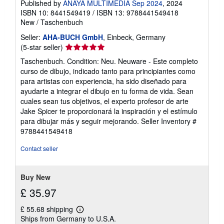
Published by
ANAYA MULTIMEDIA Sep 2024
, 2024
ISBN 10: 8441549419
/
ISBN 13: 9788441549418
New
/
Taschenbuch
Seller:
AHA-BUCH GmbH
, Einbeck, Germany
Seller
(5-star seller)
rating
Taschenbuch. Condition: Neu. Neuware - Este completo
5
curso de dibujo, indicado tanto para principiantes como
out
para artistas con experiencia, ha sido diseñado para
of
ayudarte a integrar el dibujo en tu forma de vida. Sean
5
cuales sean tus objetivos, el experto profesor de arte
stars
Jake Spicer te proporcionará la inspiración y el estímulo
para dibujar más y seguir mejorando.
Seller Inventory #
9788441549418
Contact seller
Buy New
£ 35.97
£ 55.68 shipping
Learn
Ships from Germany to U.S.A.
more