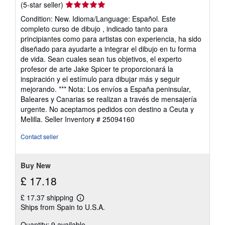
Seller
(5-star seller)
rating
Condition: New. Idioma/Language: Español. Este
5
completo curso de dibujo , indicado tanto para
out
principiantes como para artistas con experiencia, ha sido
of
diseñado para ayudarte a integrar el dibujo en tu forma
5
de vida. Sean cuales sean tus objetivos, el experto
stars
profesor de arte Jake Spicer te proporcionará la
inspiración y el estímulo para dibujar más y seguir
mejorando. *** Nota: Los envíos a España peninsular,
Baleares y Canarias se realizan a través de mensajería
urgente. No aceptamos pedidos con destino a Ceuta y
Melilla.
Seller Inventory # 25094160
Contact seller
Buy New
£ 17.18
£ 17.37 shipping
Learn
Ships from Spain to U.S.A.
more
about
Quantity: 9 available
shipping