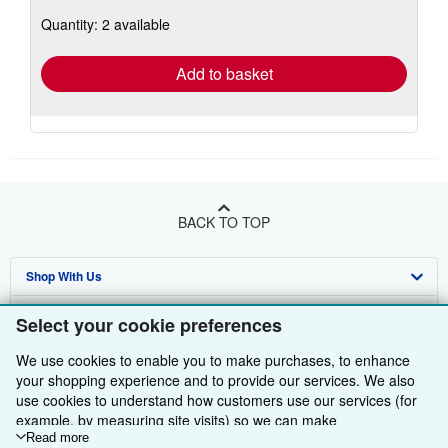
about
Quantity: 2 available
shipping
rates
Add to basket
BACK TO TOP
Shop With Us
Sell With Us
Advanced Search
Select your cookie preferences
About Us
Browse Collections
Start Selling
We use cookies to enable you to make purchases, to enhance
your shopping experience and to provide our services. We also
Find Help
My Account
Join Our Affiliate Programme
About AbeBooks
use cookies to understand how customers use our services (for
example, by measuring site visits) so we can make
Other AbeBooks Companies
My Orders
Book Buyback
Media
Help
improvements. If you agree, we'll also use third-party cookies to
Read more