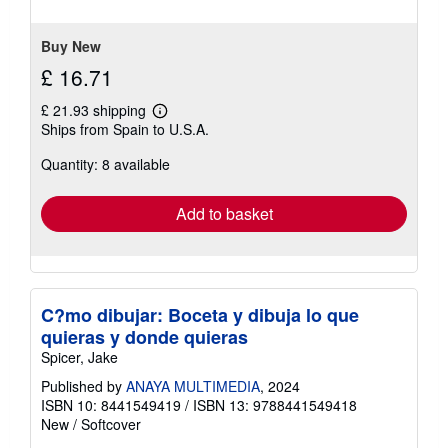
Buy New
£ 16.71
£ 21.93 shipping
Learn
Ships from Spain to U.S.A.
more
about
Quantity: 8 available
shipping
rates
Add to basket
C?mo dibujar: Boceta y dibuja lo que
quieras y donde quieras
Spicer, Jake
Published by
ANAYA MULTIMEDIA
, 2024
ISBN 10: 8441549419
/
ISBN 13: 9788441549418
New
/
Softcover