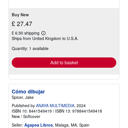
of
5
stars
Buy New
£ 27.47
£ 6.50 shipping
Learn
Ships from United Kingdom to U.S.A.
more
about
Quantity: 1 available
shipping
rates
Add to basket
Cómo dibujar
Spicer, Jake
Published by
ANAYA MULTIMEDIA
, 2024
ISBN 10: 8441549419
/
ISBN 13: 9788441549418
New
/
Softcover
Seller:
Agapea Libros
, Malaga, MA, Spain