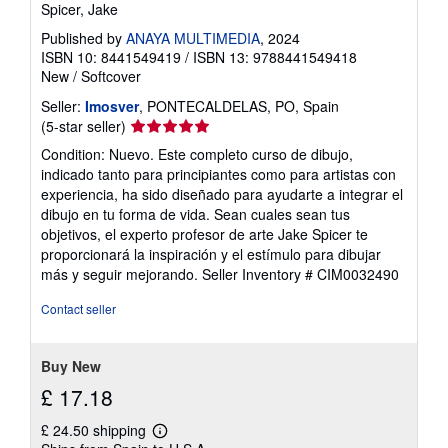
Spicer, Jake
Published by
ANAYA MULTIMEDIA
, 2024
ISBN 10: 8441549419
/
ISBN 13: 9788441549418
New
/
Softcover
Seller:
Imosver
, PONTECALDELAS, PO, Spain
Seller
(5-star seller)
rating
Condition: Nuevo. Este completo curso de dibujo,
5
indicado tanto para principiantes como para artistas con
out
experiencia, ha sido diseñado para ayudarte a integrar el
of
dibujo en tu forma de vida. Sean cuales sean tus
5
objetivos, el experto profesor de arte Jake Spicer te
stars
proporcionará la inspiración y el estímulo para dibujar
más y seguir mejorando.
Seller Inventory # CIM0032490
Contact seller
Buy New
£ 17.18
£ 24.50 shipping
Learn