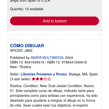
Ships from Spain to U.S.A.
more
about
Quantity: 10 available
shipping
rates
Add to basket
CÓMO DIBUJAR
SPICER, JAKE
Published by
ANAYA MULTIMEDIA
, 2024
ISBN 10: 8441549419
/
ISBN 13: 9788441549418
New
/
Rústica
Seller:
Librerias Prometeo y Proteo
, Malaga, MA, Spain
Seller
(3-star seller)
rating
Rústica. Condition: New. Dust Jacket Condition: Nuevo.
3
01. Este completo curso de dibujo, indicado tanto para
out
principiantes como para artistas con experiencia, ha sido
of
diseñado para ayudarte a integrar el dibujo en tu forma
5
de vida. Sean cuales sean tus objetivos, el experto
stars