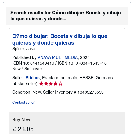
b
o
u
Search results for Cómo dibujar: Boceta y dibuja
t
lo que quieras y donde...
s
h
i
p
C?mo dibujar: Boceta y dibuja lo que
p
quieras y donde quieras
i
n
Spicer, Jake
g
r
Published by
ANAYA MULTIMEDIA
, 2024
a
ISBN 10: 8441549419
/
ISBN 13: 9788441549418
t
New
/
Softcover
e
s
Seller:
Biblios
, Frankfurt am main, HESSE, Germany
Seller
(4-star seller)
rating
Condition: New.
Seller Inventory # 18403275553
4
out
Contact seller
of
5
stars
Buy New
£ 23.05