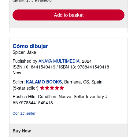
rates
Add to basket
Cómo dibujar
Spicer, Jake
Published by
ANAYA MULTIMEDIA
, 2024
ISBN 10: 8441549419
/
ISBN 13: 9788441549418
New
Seller:
KALAMO BOOKS
, Burriana, CS, Spain
Seller
(5-star seller)
rating
Rústica Hilo. Condition: Nuevo.
Seller Inventory #
5
ANY9788441549418
out
of
Contact seller
5
stars
Buy New