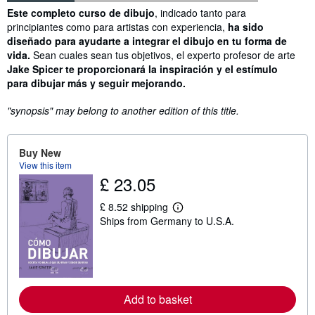
Synopsis
Este completo curso de dibujo
, indicado tanto para
principiantes como para artistas con experiencia,
ha sido
diseñado para ayudarte a integrar el dibujo en tu forma de
vida.
Sean cuales sean tus objetivos, el experto profesor de arte
Jake Spicer te proporcionará la inspiración y el estímulo
para dibujar más y seguir mejorando.
"synopsis" may belong to another edition of this title.
Buy New
View this item
£ 23.05
£ 8.52 shipping
L
Ships from Germany to U.S.A.
e
a
r
n
m
o
r
e
Add to basket
a