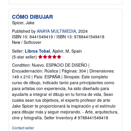
CÓMO DIBUJAR
Spicer, Jake
Published by
ANAYA MULTIMEDIA
, 2024
ISBN 10: 8441549419
/
ISBN 13: 9788441549418
New
/
Softcover
Seller:
Libros Tobal
, Ajalvir, M, Spain
Seller
(5-star seller)
rating
Condition: Nuevo. ESPACIO DE DISEÑO |
5
Encuadernación: Rústica | Páginas: 304 | Dimensiones:
out
149 x 210 | País: ESPAÑA | Sinopsis: Este completo
of
curso de dibujo, indicado tanto para principiantes como
5
para artistas con experiencia, ha sido diseñado para
stars
ayudarte a integrar el dibujo en tu forma de vida. Sean
cuales sean tus objetivos, el experto profesor de arte
Jake Spicer te proporcionará la inspiración y el estímulo
para dibujar más y seguir mejorando. - Arte, arquitectura,
cine y fotografía.
Seller Inventory # 9788441549418
Contact seller