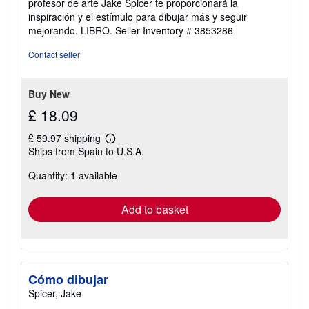
profesor de arte Jake Spicer te proporcionará la
inspiración y el estímulo para dibujar más y seguir
mejorando. LIBRO.
Seller Inventory # 3853286
Contact seller
Buy New
£ 18.09
£ 59.97 shipping
Learn
Ships from Spain to U.S.A.
more
about
Quantity: 1 available
shipping
rates
Add to basket
Cómo dibujar
Spicer, Jake