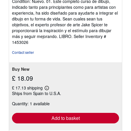
Condition: Nuevo. 01. Este completo curso de dibujo,
out
indicado tanto para principiantes como para artistas con
of
experiencia, ha sido diseñado para ayudarte a integrar el
5
dibujo en tu forma de vida. Sean cuales sean tus
stars
objetivos, el experto profesor de arte Jake Spicer te
proporcionará la inspiración y el estímulo para dibujar
más y seguir mejorando. LIBRO.
Seller Inventory #
1453026
Contact seller
Buy New
£ 18.09
£ 17.13 shipping
Learn
Ships from Spain to U.S.A.
more
about
Quantity: 1 available
shipping
rates
Add to basket