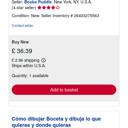
Seller:
Books Puddle
, New York, NY, U.S.A.
Seller
(4-star seller)
rating
Condition: New.
Seller Inventory # 26403275563
4
out
Contact seller
of
5
stars
Buy New
£ 36.39
£ 2.96 shipping
Learn
Ships within U.S.A.
more
about
Quantity: 1 available
shipping
rates
Add to basket
Cómo dibujar Boceta y dibuja lo que
quieras y donde quieras