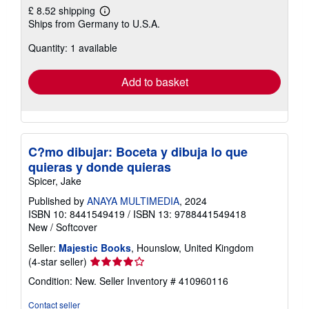
£ 8.52 shipping
Learn
Ships from Germany to U.S.A.
more
about
Quantity: 1 available
shipping
rates
Add to basket
C?mo dibujar: Boceta y dibuja lo que
quieras y donde quieras
Spicer, Jake
Published by
ANAYA MULTIMEDIA
, 2024
ISBN 10: 8441549419
/
ISBN 13: 9788441549418
New
/
Softcover
Seller:
Majestic Books
, Hounslow, United Kingdom
Seller
(4-star seller)
rating
Condition: New.
Seller Inventory # 410960116
4
out
Contact seller