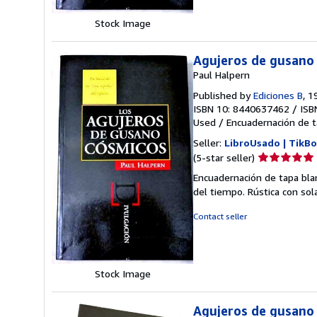
Stock Image
Agujeros de gusano
Paul Halpern
Published by
Ediciones B
, 1
ISBN 10: 8440637462
/
ISB
Used
/
Encuadernación de t
Seller:
LibroUsado | TikB
Seller
(5-star seller)
rating
Encuadernación de tapa blan
5
del tiempo. Rústica con sol
out
of
Contact seller
5
stars
Stock Image
Agujeros de gusano