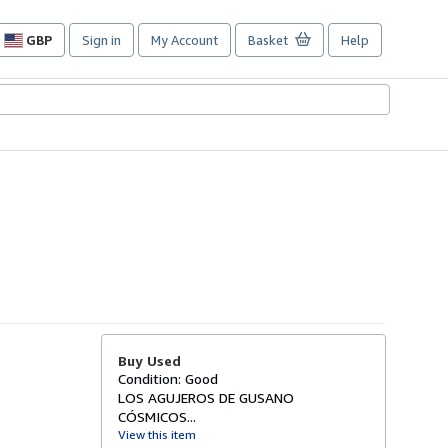
GBP
Sign in
My Account
Basket
Help
Site
shopping
preferences
Buy Used
Condition: Good
LOS AGUJEROS DE GUSANO
CÓSMICOS...
View this item