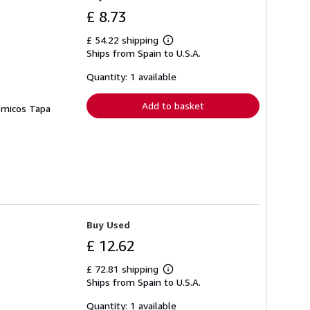
£ 8.73
£ 54.22 shipping
Learn
Ships from Spain to U.S.A.
more
about
shipping
Quantity: 1 available
rates
Add to basket
ósmicos Tapa
Buy Used
£ 12.62
£ 72.81 shipping
Learn
Ships from Spain to U.S.A.
more
about
shipping
Quantity: 1 available