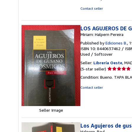
5
stars
Contact seller
LOS AGUJEROS DE G
Miriam: Halpern Pereira
Published by
Ediciones B.
, 
ISBN 10: 8440637462
/
ISB
Used
/
Softcover
Seller:
Librería Oeste
, MAD
Seller
(5-star seller)
rating
Condition: Bueno. TAPA B
5
out
Contact seller
of
5
stars
Seller Image
Los Agujeros de gu
Halpern, Paul