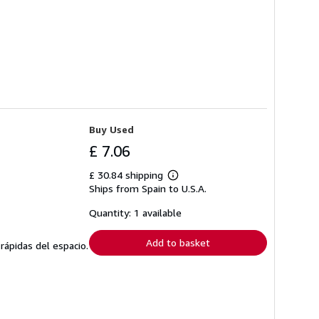
Buy Used
£ 7.06
£ 30.84 shipping
Learn
Ships from Spain to U.S.A.
more
about
shipping
Quantity: 1 available
rates
Add to basket
rápidas del espacio.