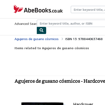
Skip to main content
AbeBooks.co.uk
Advanced Search
Browse Collections
Rare Books
Art & Collect
Agujeros de gusano cósmicos
ISBN 13: 9788440637468
Items related to Agujeros de gusano cósmicos
Agujeros de gusano cósmicos - Hardcove
Hardcover