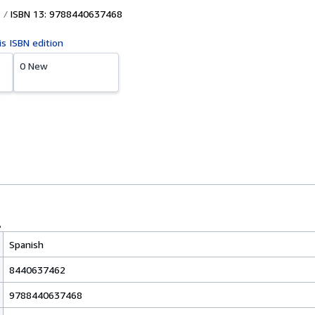
ISBN 13: 9788440637468
is ISBN edition
0 New
Spanish
8440637462
9788440637468