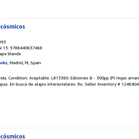
 cósmicos
993
N 13: 9788440637468
apa blanda
ooks
, Madrid, M, Spain
da. Condition: Aceptable. L813380. Ediciones B - 300pp (P) Hojas amari
apas. En busca de atajos interestelares. Ro.
Seller Inventory # 1248404
 cósmicos