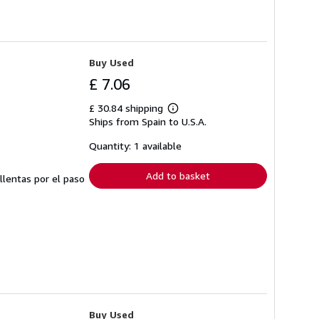
Buy Used
£ 7.06
£ 30.84 shipping
Learn
Ships from Spain to U.S.A.
more
about
shipping
Quantity: 1 available
rates
Add to basket
llentas por el paso
Buy Used