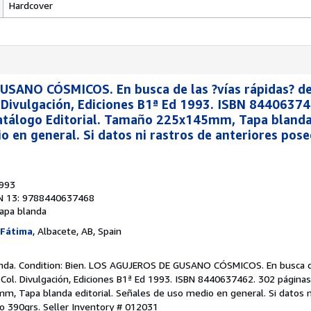
Hardcover
SANO CÓSMICOS. En busca de las ?vías rápidas? del
 Divulgación, Ediciones B1ª Ed 1993. ISBN 8440637
Catálogo Editorial. Tamaño 225x145mm, Tapa blanda 
o en general. Si datos ni rastros de anteriores pos
1993
N 13: 9788440637468
apa blanda
 Fátima
, Albacete, AB, Spain
nda. Condition: Bien. LOS AGUJEROS DE GUSANO CÓSMICOS. En busca de
 Col. Divulgación, Ediciones B1ª Ed 1993. ISBN 8440637462. 302 páginas
m, Tapa blanda editorial. Señales de uso medio en general. Si datos n
so 390grs.
Seller Inventory # 012031