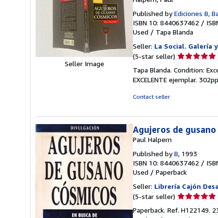
Published by
Ediciones B, B
ISBN 10: 8440637462
/
ISB
Used
/
Tapa Blanda
Seller:
La Social. Galería 
Seller
(5-star seller)
Seller Image
rating
Tapa Blanda. Condition: Exc
5
EXCELENTE ejemplar. 302pp +
out
of
Contact seller
5
stars
Agujeros de gusano
Paul Halpern
Published by
B
, 1993
ISBN 10: 8440637462
/
ISB
Used
/
Paperback
Seller:
Librería Cajón Des
Seller
(5-star seller)
rating
Paperback. Ref. H122149. 23x
5