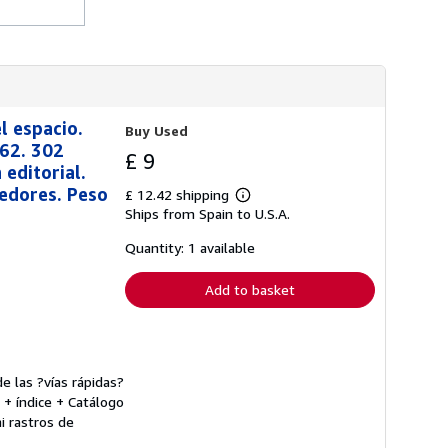
 espacio.
Buy Used
462. 302
£ 9
editorial.
eedores. Peso
£ 12.42 shipping
Learn
Ships from Spain to U.S.A.
more
about
shipping
Quantity: 1 available
rates
Add to basket
 las ?vías rápidas?
 + índice + Catálogo
i rastros de