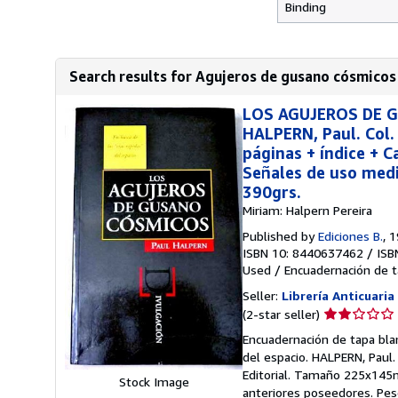
Binding
Search results for Agujeros de gusano cósmicos
LOS AGUJEROS DE GU
HALPERN, Paul. Col.
páginas + índice + 
Señales de uso medi
390grs.
Miriam: Halpern Pereira
Published by
Ediciones B.
, 
ISBN 10: 8440637462
/
ISB
Used
/
Encuadernación de t
Seller:
Librería Anticuaria
Seller
(2-star seller)
rating
Encuadernación de tapa bla
2
del espacio. HALPERN, Paul.
out
Editorial. Tamaño 225x145m
Stock Image
of
anteriores poseedores. Pe