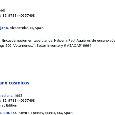
993
N 13: 9788440637468
ijano
, Alcobendas, M, Spain
 B. Encuadernación en tapa blanda. Halpern, Paul Agujeros de gusano c
 Pags.302. Volúmenes.1.
Seller Inventory # A3AQA516664
sano cósmicos
arcelona
, 1993
N 13: 9788440637468
irst Edition
EL BRUTO
, Puente Tocinos, Murcia, MU, Spain