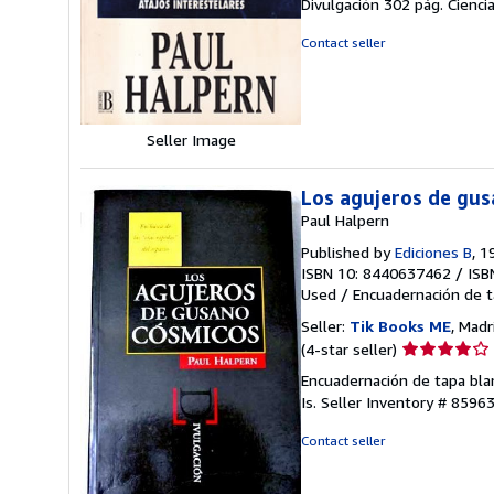
Divulgación 302 pág. Ciencia
out
of
Contact seller
5
stars
Seller Image
Los agujeros de gu
Paul Halpern
Published by
Ediciones B
, 1
ISBN 10: 8440637462
/
ISB
Used
/
Encuadernación de t
Seller:
Tik Books ME
, Madr
Seller
(4-star seller)
rating
Encuadernación de tapa blan
4
Is.
Seller Inventory # 8596
out
of
Contact seller
5
stars