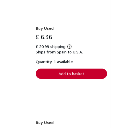
Buy Used
£ 6.36
£ 20.99 shipping
Learn
Ships from Spain to U.S.A.
more
about
shipping
Quantity: 1 available
rates
Add to basket
Buy Used