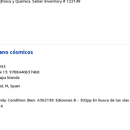
|Física y Química.
Seller Inventory # 122149
sano cósmicos
993
N 13: 9788440637468
apa blanda
id, M, Spain
da. Condition: Bien. A362199. Ediciones B - 302pp En busca de las vías 
34