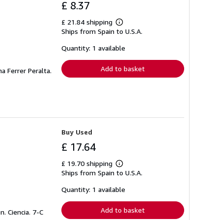
£ 8.37
£ 21.84 shipping
Learn
Ships from Spain to U.S.A.
more
about
shipping
Quantity: 1 available
rates
Add to basket
a Ferrer Peralta.
Buy Used
£ 17.64
£ 19.70 shipping
Learn
Ships from Spain to U.S.A.
more
about
shipping
Quantity: 1 available
rates
Add to basket
n. Ciencia. 7-C