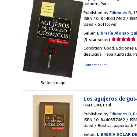
Halpern, Paul
Published by
Ediciones B
, 1
ISBN 10: 8440637462
/
ISB
Used
/
Softcover
Seller:
Librería Alonso Qu
Seller
(5-star seller)
rating
Condition: Good. Ediciones
5
deslucida. Tapa ilustrada.
out
of
Contact seller
5
stars
Seller Image
Los agujeros de gu
HALPERN, Paul
Published by
Ediciones B, B
ISBN 10: 8440637462
/
ISB
Used
/
Rústica, paperback
F
Seller:
LIBRERÍA SOLAR D