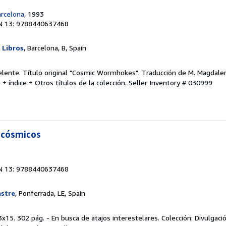
arcelona
, 1993
N 13: 9788440637468
y Libros
, Barcelona, B, Spain
elente. Título original "Cosmic Wormhokes". Traducción de M. Magdalen
 índice + Otros títulos de la colección.
Seller Inventory # 030999
 cósmicos
N 13: 9788440637468
astre
, Ponferrada, LE, Spain
15. 302 pág. - En busca de atajos interestelares. Colección: Divulgació