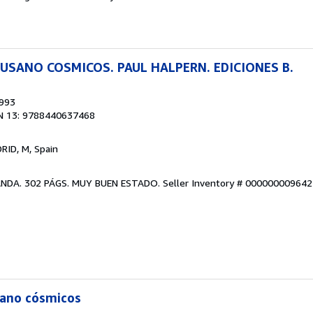
USANO COSMICOS. PAUL HALPERN. EDICIONES B.
1993
N 13: 9788440637468
RID, M, Spain
LANDA. 302 PÁGS. MUY BUEN ESTADO.
Seller Inventory # 000000009642
sano cósmicos