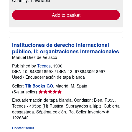
Quantity: 1 available
rates
Add to basket
Instituciones de derecho internacional
público, II: organizaciones internacionales
Manuel Díez de Velasco
Published by
Tecnos
, 1990
ISBN 10: 843091899X
/
ISBN 13: 9788430918997
Used
/
Encuadernación de tapa blanda
Seller:
Tik Books GO
, Madrid, M, Spain
Seller
(5-star seller)
rating
Encuadernación de tapa blanda. Condition: Bien. R853.
5
Tecnos - 495pp (H) Rústica. Subrayados a lápiz. Cubierta
out
desgastada. Séptima edición. Ro.
Seller Inventory #
of
1226842
5
stars
Contact seller