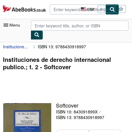
Skip to main content
AbeBooks.co.uk
GBP
Sign in
Site
shopping
preferences
Menu
Instituciones de derecho internacional publico.; t. 2
ISBN 13: 9788430918997
My Account
My Purchases
Instituciones de derecho internacional
publico.; t. 2 - Softcover
Advanced Search
Browse Collections
Rare Books
Art & Collectables
Softcover
Textbooks
ISBN 10: 843091899X
ISBN 13: 9788430918997
Sellers
Start Selling