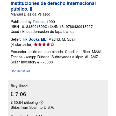
Instituciones de derecho internacional
público, II
Manuel Díez de Velasco
Published by
Tecnos
, 1990
ISBN 10: 843091899X
/
ISBN 13: 9788430918997
Used
/
Encuadernación de tapa blanda
Seller:
Tik Books ME
, Madrid, M, Spain
Seller
(4-star seller)
rating
Encuadernación de tapa blanda. Condition: Bien. M232.
4
Tecnos - 495pp Rústica. Subrayados a lápiz. AL AMZ.
out
Seller Inventory # 770086
of
5
Contact seller
stars
Buy Used
£ 7.06
£ 30.84 shipping
Learn
Ships from Spain to U.S.A.
more
about
shipping