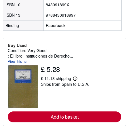
ISBN 10
843091899X
ISBN 13
9788430918997
Binding
Paperback
Buy Used
Condition: Very Good
: El libro 'Instituciones de Derecho...
View this item
£ 5.28
£ 11.13 shipping
L
Ships from Spain to U.S.A.
e
a
r
n
m
o
r
e
Add to basket
a
b
o