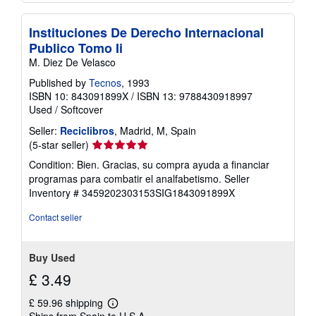
Instituciones De Derecho Internacional
Publico Tomo Ii
M. Diez De Velasco
Published by
Tecnos
, 1993
ISBN 10: 843091899X
/
ISBN 13: 9788430918997
Used
/
Softcover
Seller:
Reciclibros
, Madrid, M, Spain
Seller
(5-star seller)
rating
Condition: Bien. Gracias, su compra ayuda a financiar
5
programas para combatir el analfabetismo.
Seller
out
Inventory # 3459202303153SIG1843091899X
of
5
Contact seller
stars
Buy Used
£ 3.49
£ 59.96 shipping
Learn
Ships from Spain to U.S.A.