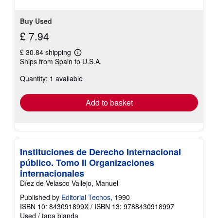
Buy Used
£ 7.94
£ 30.84 shipping
Learn
Ships from Spain to U.S.A.
more
about
Quantity: 1 available
shipping
rates
Add to basket
Instituciones de Derecho Internacional
público. Tomo II Organizaciones
internacionales
Díez de Velasco Vallejo, Manuel
Published by
Editorial Tecnos
, 1990
ISBN 10: 843091899X
/
ISBN 13: 9788430918997
Used
/
tapa blanda