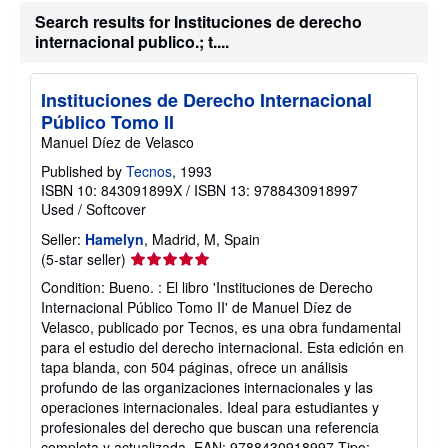
u
Search results for Instituciones de derecho
t
internacional publico.; t....
s
h
i
p
Instituciones de Derecho Internacional
p
i
Público Tomo II
n
Manuel Díez de Velasco
g
r
Published by
Tecnos
, 1993
a
ISBN 10: 843091899X
/
ISBN 13: 9788430918997
t
e
Used
/
Softcover
s
Seller:
Hamelyn
, Madrid, M, Spain
Seller
(5-star seller)
rating
Condition: Bueno. : El libro 'Instituciones de Derecho
5
Internacional Público Tomo II' de Manuel Díez de
out
Velasco, publicado por Tecnos, es una obra fundamental
of
para el estudio del derecho internacional. Esta edición en
5
tapa blanda, con 504 páginas, ofrece un análisis
stars
profundo de las organizaciones internacionales y las
operaciones internacionales. Ideal para estudiantes y
profesionales del derecho que buscan una referencia
completa y actualizada. EAN: 9788430918997 Tipo: