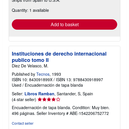
more
about
Quantity: 1 available
shipping
rates
Add to basket
Instituciones de derecho internacional
publico tomo II
Diez De Velasco, M.
Published by
Tecnos
, 1993
ISBN 10: 843091899X
/
ISBN 13: 9788430918997
Used
/
Encuadernación de tapa blanda
Seller:
Libros Ramban
, Santander, S, Spain
Seller
(4-star seller)
rating
Encuadernación de tapa blanda. Condition: Muy bien.
4
496 páginas.
Seller Inventory # ABE-1542206752772
out
of
Contact seller
5