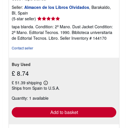
Seller:
Almacen de los Libros Olvidados
, Barakaldo,
BI, Spain
Seller
(5-star seller)
rating
tapa blanda. Condition: 2ª Mano. Dust Jacket Condition:
5
2ª Mano. Editorial Tecnos. 1990. Biblioteca universitaria
out
de Editorial Tecnos. Libro.
Seller Inventory # 144170
of
5
Contact seller
stars
Buy Used
£ 8.74
£ 51.39 shipping
Learn
Ships from Spain to U.S.A.
more
about
Quantity: 1 available
shipping
rates
Add to basket