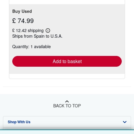
stars
Buy Used
£ 74.99
£ 12.42 shipping
Learn
Ships from Spain to U.S.A.
more
about
Quantity: 1 available
shipping
rates
Add to basket
BACK TO TOP
Shop With Us
Sell With Us
Advanced Search