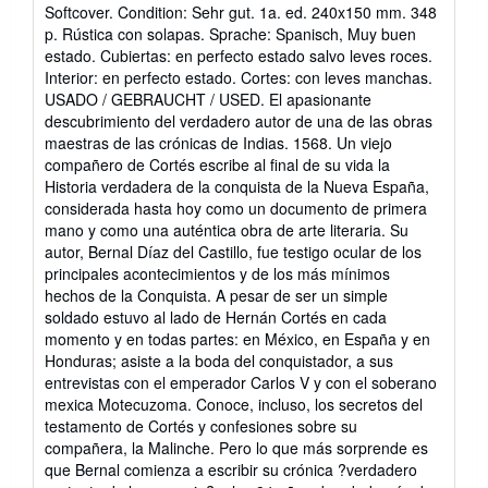
rating
Softcover. Condition: Sehr gut. 1a. ed. 240x150 mm. 348
4
p. Rústica con solapas. Sprache: Spanisch, Muy buen
out
estado. Cubiertas: en perfecto estado salvo leves roces.
of
Interior: en perfecto estado. Cortes: con leves manchas.
5
USADO / GEBRAUCHT / USED. El apasionante
stars
descubrimiento del verdadero autor de una de las obras
maestras de las crónicas de Indias. 1568. Un viejo
compañero de Cortés escribe al final de su vida la
Historia verdadera de la conquista de la Nueva España,
considerada hasta hoy como un documento de primera
mano y como una auténtica obra de arte literaria. Su
autor, Bernal Díaz del Castillo, fue testigo ocular de los
principales acontecimientos y de los más mínimos
hechos de la Conquista. A pesar de ser un simple
soldado estuvo al lado de Hernán Cortés en cada
momento y en todas partes: en México, en España y en
Honduras; asiste a la boda del conquistador, a sus
entrevistas con el emperador Carlos V y con el soberano
mexica Motecuzoma. Conoce, incluso, los secretos del
testamento de Cortés y confesiones sobre su
compañera, la Malinche. Pero lo que más sorprende es
que Bernal comienza a escribir su crónica ?verdadero