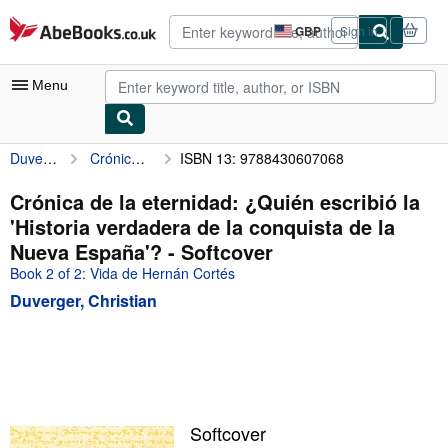
Skip to main content
AbeBooks.co.uk
GBP
Sign in
Site
shopping
preferences
Menu
Duverger, Christian
Crónica de la eternidad: ¿Quién escribió la 'Historia verdadera de la conquista de la Nueva España'?
ISBN 13: 9788430607068
My Account
My Purchases
Crónica de la eternidad: ¿Quién escribió la
'Historia verdadera de la conquista de la
Advanced Search
Nueva España'? - Softcover
Browse Collections
Book 2 of 2: Vida de Hernán Cortés
Duverger, Christian
Rare Books
Art & Collectables
Textbooks
Sellers
Softcover
Start Selling