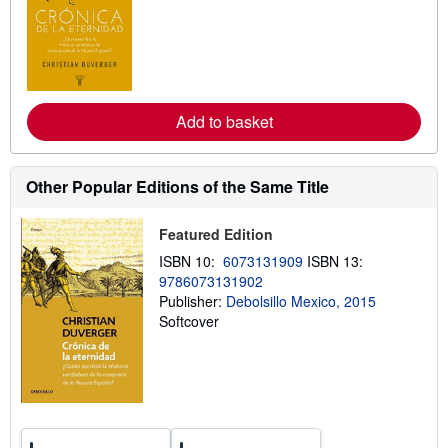
a
r
n
m
o
r
e
a
Add to basket
b
o
u
t
Other Popular Editions of the Same Title
s
h
i
Featured Edition
p
p
ISBN 10:
6073131909
ISBN 13:
i
n
9786073131902
g
Publisher:
Debolsillo Mexico, 2015
r
Softcover
a
t
e
s