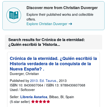
Discover more from Christian Duverger
Explore their published works and collectible
offers.
Explore Christian Duverger
Search results for Crónica de la eternidad:
¿Quién escribió la 'Historia...
Crónica de la eternidad. ¿Quién escribió la
Historia verdadera de la conquista de la
Nueva España? .
Duverger, Christian
Published by
2013. Ed. Taurus.
, 2013
ISBN 10: 8430607064
/
ISBN 13: 9788430607068
Used
/
Softcover
Seller:
Librería Astarloa
, Bilbao, BI, Spain
Seller
(5-star seller)
rating