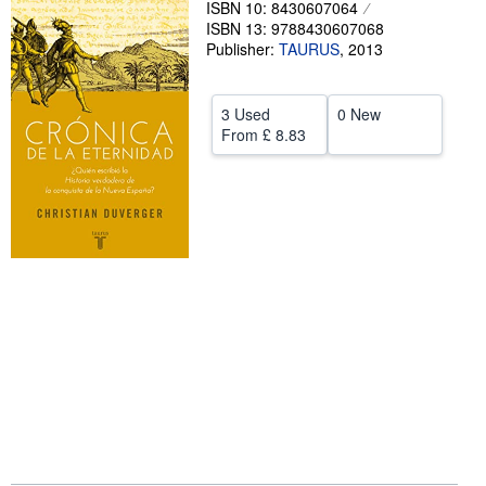
ISBN 10: 8430607064
ISBN 13: 9788430607068
Help
Publisher:
TAURUS
,
2013
CLOSE
3 Used
0 New
From
£ 8.83