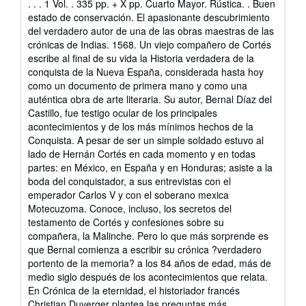
. . . 1 Vol. . 335 pp. + X pp. Cuarto Mayor. Rústica. . Buen
5
estado de conservación. El apasionante descubrimiento
out
del verdadero autor de una de las obras maestras de las
of
crónicas de Indias. 1568. Un viejo compañero de Cortés
5
escribe al final de su vida la Historia verdadera de la
stars
conquista de la Nueva España, considerada hasta hoy
como un documento de primera mano y como una
auténtica obra de arte literaria. Su autor, Bernal Díaz del
Castillo, fue testigo ocular de los principales
acontecimientos y de los más mínimos hechos de la
Conquista. A pesar de ser un simple soldado estuvo al
lado de Hernán Cortés en cada momento y en todas
partes: en México, en España y en Honduras; asiste a la
boda del conquistador, a sus entrevistas con el
emperador Carlos V y con el soberano mexica
Motecuzoma. Conoce, incluso, los secretos del
testamento de Cortés y confesiones sobre su
compañera, la Malinche. Pero lo que más sorprende es
que Bernal comienza a escribir su crónica ?verdadero
portento de la memoria? a los 84 años de edad, más de
medio siglo después de los acontecimientos que relata.
En Crónica de la eternidad, el historiador francés
Christian Duverger plantea las preguntas más