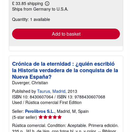
£ 33.85 shipping
Learn
Ships from Germany to U.S.A.
more
about
Quantity: 1 available
shipping
rates
Add to basket
Crónica de la eternidad : ¿quién escribió
la Historia verdadera de la conquista de la
Nueva España?
Duverger, Christian
Published by
Taurus, Madrid
, 2013
ISBN 10: 8430607064
/
ISBN 13: 9788430607068
Used
/
Rústica comercial
First Edition
Seller:
Perolibros S.L.
, Madrid, M, Spain
Seller
(5-star seller)
rating
Rústica comercial. Condition: Aceptable. Primera edición.
5
335 p., [6] h. de lám. con fotos bl. y n. y color. -- Bibliogr.