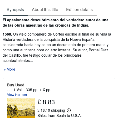
Synopsis
About this title
Edition details
Synopsis
El apasionante descubrimiento del verdadero autor de una
de las obras maestras de las crónicas de Indias.
1568.
Un viejo compañero de Cortés escribe al final de su vida la
Historia verdadera de la conquista de la Nueva España,
considerada hasta hoy como un documento de primera mano y
como una auténtica obra de arte literaria. Su autor, Bernal Díaz
del Castillo, fue testigo ocular de los principales
acontecimientos...
More
Buy Used
. . . 1 Vol. . 335 pp. + X pp....
View this item
£ 8.83
£ 18.10 shipping
L
Ships from Spain to U.S.A.
e