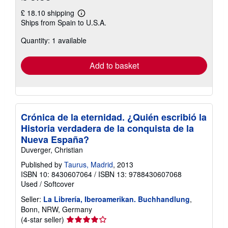
£ 18.10 shipping
Learn
Ships from Spain to U.S.A.
more
about
Quantity: 1 available
shipping
rates
Add to basket
Crónica de la eternidad. ¿Quién escribió la
Historia verdadera de la conquista de la
Nueva España?
Duverger, Christian
Published by
Taurus, Madrid
, 2013
ISBN 10: 8430607064
/
ISBN 13: 9788430607068
Used
/
Softcover
Seller:
La Librería, Iberoamerikan. Buchhandlung
,
Bonn, NRW, Germany
Seller
(4-star seller)