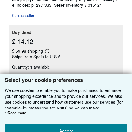
out
e índices: p. 297-333.
Seller Inventory # 015124
of
5
Contact seller
stars
Buy Used
£ 14.12
£ 59.98 shipping
Learn
Ships from Spain to U.S.A.
more
about
Quantity: 1 available
shipping
rates
Select your cookie preferences
Add to basket
We use cookies to enable you to make purchases, to enhance
your shopping experience and to provide our services. We also
use cookies to understand how customers use our services (for
example, by measuring site visits) so we can make
improvements. If you agree, we'll also use third-party cookies to
Read more
show relevant content in ads and measure ad performance.
BACK TO TOP
Choose "Decline" to reject, or "Customise" to learn more. You can
change your choices at any time by visiting
Accept
Cookie Preferences.