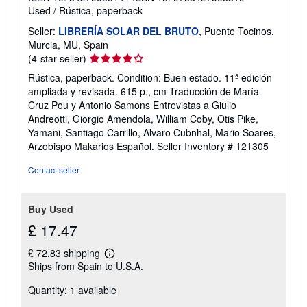
Used
/
Rústica, paperback
Seller:
LIBRERÍA SOLAR DEL BRUTO
, Puente Tocinos,
Murcia, MU, Spain
Seller
(4-star seller)
rating
Rústica, paperback. Condition: Buen estado. 11ª edición
4
ampliada y revisada. 615 p., cm Traducción de María
out
Cruz Pou y Antonio Samons Entrevistas a Giulio
of
Andreotti, Giorgio Amendola, William Coby, Otis Pike,
5
Yamani, Santiago Carrillo, Alvaro Cubnhal, Mario Soares,
stars
Arzobispo Makarios Español.
Seller Inventory # 121305
Contact seller
Buy Used
£ 17.47
£ 72.83 shipping
Learn
Ships from Spain to U.S.A.
more
about
Quantity: 1 available
shipping
rates