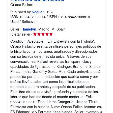
Oriana Fallaci
Published by
Noguer.
, 1978
ISBN 10: 8427908814
/
ISBN 13: 9788427908819
Used
/
Softcover
Seller:
Hamelyn
, Madrid, M, Spain
Seller
(5-star seller)
rating
Condition: Aceptable. : En 'Entrevista con la Historia',
5
Oriana Fallaci presenta veintiséis personajes políticos de
out
la historia contemporánea, analizados y diseccionados
of
con su técnica de entrevista única. A través de sus
5
conversaciones, Fallaci revela las transparencias y
stars
opacidades de figuras como Kissinger, Brandt, el Sha de
Persia, Indira Gandhi y Golda Meir. Cada entrevista está
precedida por una introducción que explica cómo y por
qué se llevó a cabo, así como las dificultades que
enfrentó la autora antes y después de su publicación.
Este libro ofrece una visión profunda y auténtica de los
líderes que han moldeado el mundo moderno. EAN:
9788427908819 Tipo: Libros Categoría: Historia Título:
Entrevista con la historia Autor: Oriana Fallaci Idioma: es-
ES Páginas: 615 Formato: tapa blanda.
Seller Inventory #