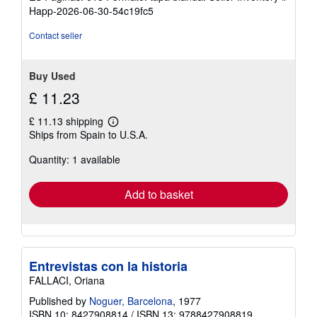
Happ-2026-06-30-54c19fc5
Contact seller
Buy Used
£ 11.23
£ 11.13 shipping
Learn
Ships from Spain to U.S.A.
more
about
Quantity: 1 available
shipping
rates
Add to basket
Entrevistas con la historia
FALLACI, Oriana
Published by
Noguer, Barcelona
, 1977
ISBN 10: 8427908814
/
ISBN 13: 9788427908819