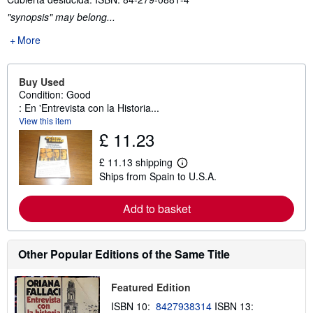
"synopsis" may belong...
More
Buy Used
Condition: Good
: En 'Entrevista con la Historia...
View this item
£ 11.23
£ 11.13 shipping
L
Ships from Spain to U.S.A.
e
a
r
Add to basket
n
m
o
r
e
Other Popular Editions of the Same Title
a
b
o
Featured Edition
u
t
ISBN 10:
8427938314
ISBN 13: