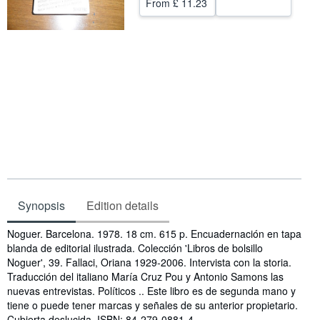
From
£ 11.23
Help
CLOSE
Synopsis
Edition details
Synopsis
Noguer. Barcelona. 1978. 18 cm. 615 p. Encuadernación en tapa
blanda de editorial ilustrada. Colección 'Libros de bolsillo
Noguer', 39. Fallaci, Oriana 1929-2006. Intervista con la storia.
Traducción del italiano María Cruz Pou y Antonio Samons las
nuevas entrevistas. Políticos .. Este libro es de segunda mano y
tiene o puede tener marcas y señales de su anterior propietario.
Cubierta deslucida. ISBN: 84-279-0881-4