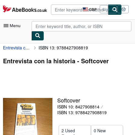
Skip to main content
AbeBooks.co.uk
GBP
Sign in
Site
shopping
preferences
Menu
Entrevista con la historia
ISBN 13: 9788427908819
My Account
My Purchases
Entrevista con la historia - Softcover
Advanced Search
Browse Collections
Rare Books
Softcover
Art & Collectables
ISBN 10: 8427908814
Textbooks
ISBN 13: 9788427908819
Sellers
2 Used
0 New
Start Selling