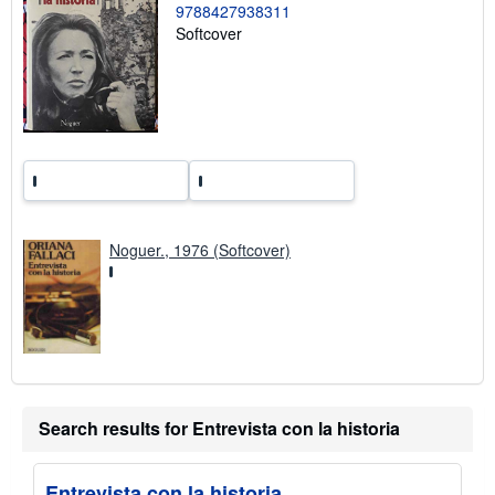
s
9788427938311
h
Softcover
i
p
p
i
n
g
r
a
t
e
s
Noguer., 1976 (Softcover)
Search results for Entrevista con la historia
Entrevista con la historia