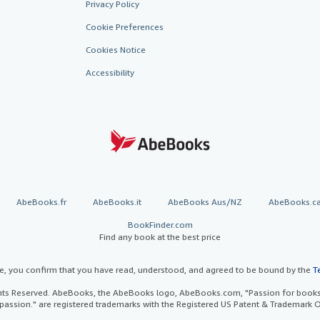
Privacy Policy
Cookie Preferences
Cookies Notice
Accessibility
AbeBooks.fr
AbeBooks.it
AbeBooks Aus/NZ
AbeBooks.c
BookFinder.com
Find any book at the best price
te, you confirm that you have read, understood, and agreed to be bound by the
T
ghts Reserved. AbeBooks, the AbeBooks logo, AbeBooks.com, "Passion for books.
passion." are registered trademarks with the Registered US Patent & Trademark O