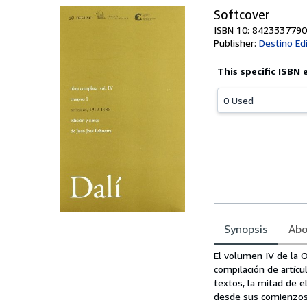
Softcover
ISBN 10: 8423337790
Publisher:
Destino Ed
This specific ISBN 
0 Used
Synopsis
Abo
Synopsis
El volumen IV de la 
compilación de artícu
textos, la mitad de e
desde sus comienzos