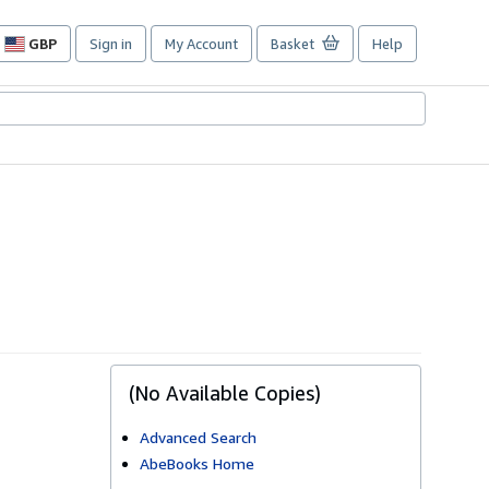
GBP
Sign in
My Account
Basket
Help
Site
shopping
preferences
(No Available Copies)
Advanced Search
AbeBooks Home