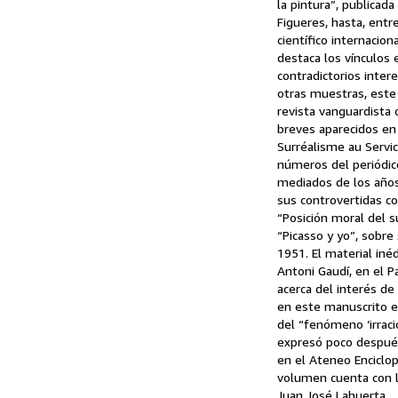
la pintura”, publicad
Figueres, hasta, entr
científico internacio
destaca los vínculos e
contradictorios intere
otras muestras, este 
revista vanguardista 
breves aparecidos en 
Surréalisme au Servi
números del periódic
mediados de los años 
sus controvertidas c
“Posición moral del s
“Picasso y yo”, sobre
1951. El material iné
Antoni Gaudí, en el Pa
acerca del interés de 
en este manuscrito es
del “fenómeno ‘irraci
expresó poco después 
en el Ateneo Enciclop
volumen cuenta con la
Juan José Lahuerta.