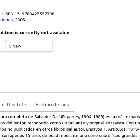
ISBN 13: 9788423337798
iciones
,
2006
edition is currently not available.
0 New
ut this title
Edition details
Obra completa de Salvador Dalí (Figueres, 1904-1989) es la más exhaus
los del pintor, reconocido como un brillante y original ensayista. Con u
llos no publicados en otros libros del autor, Ensayos 1. Artículos, 191
 con apenas 15 años de edad mediante una serie sobre “Los grandes