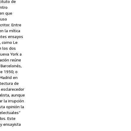
tituto de
entro
 en que
luso
ritor. Entre
n la mítica
antes ensayos
a, como Le
n los dos
Nueva York a
lación reúne
 Barcelonés,
de 1950; o
 Madrid en
itectura de
, esclarecedor
alista, aunque
r la irrupción
ta opinión la
electuales”
dos. Este
 y ensayista