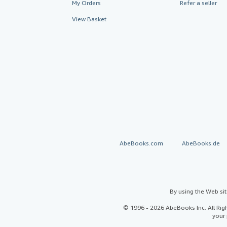
My Orders
Refer a seller
View Basket
AbeBooks.com
AbeBooks.de
By using the Web si
© 1996 - 2026 AbeBooks Inc. All Ri
your 