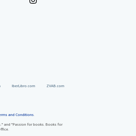
a
IberLibro.com
ZVAB.com
erms and Conditions
.
" and "Passion for books. Books for
ffice.