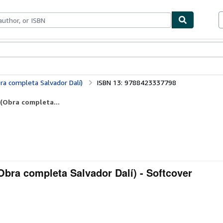
ables
Textbooks
Sellers
Start Selling
ra completa Salvador Dalí)
ISBN 13: 9788423337798
(Obra completa...
bra completa Salvador Dalí) - Softcover