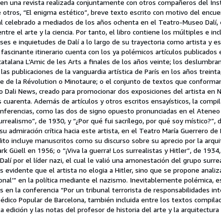
a en una revista realizada conjuntamente con otros compañeros del Ins
e otros, “El enigma estético”, breve texto escrito con motivo del encu
nal celebrado a mediados de los años ochenta en el Teatro-Museo Dalí,
ntre el arte y la ciencia. Por tanto, el libro contiene los múltiples e inc
ses e inquietudes de Dalí a lo largo de su trayectoria como artista y esc
fascinante itinerario cuenta con los ya polémicos artículos publicados e
catalana L’Amic de les Arts a finales de los años veinte; los deslumbr
las publicaciones de la vanguardia artística de París en los años treint
ce de la Révolution o Minotaure; o el conjunto de textos que conforma
o Dali News, creado para promocionar dos exposiciones del artista en 
cuarenta. Además de artículos y otros escritos ensayísticos, la compi
onferencias, como las dos de signo opuesto pronunciadas en el Ateneo
urrealismo”, de 1930, y “¿Por qué fui sacrílego, por qué soy místico?”, 
 su admiración crítica hacia este artista, en el Teatro María Guerrero de
dito incluye manuscritos como su discurso sobre su aprecio por la arqu
rk Güell en 1956; o “¡Viva la guerra! Los surrealistas y Hitler”, de 1934
Dalí por el líder nazi, el cual le valió una amonestación del grupo surre
 evidente que el artista no elogia a Hitler, sino que se propone analiza
onal’” en la política mediante el nazismo. Inevitablemente polémica, es
en la conferencia “Por un tribunal terrorista de responsabilidades int
édico Popular de Barcelona, también incluida entre los textos compila
 edición y las notas del profesor de historia del arte y la arquitectura