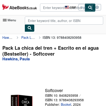
Skip to main content
AbeBooks.co.uk
GBP
Sign in
Site
shopping
preferences
Menu
Hawkins, Paula
Pack La chica del tren + Escrito en el agua (Bestseller)
ISBN 13: 9788408293958
My Account
My Purchases
Pack La chica del tren + Escrito en el agua
(Bestseller) - Softcover
Advanced Search
Hawkins, Paula
Browse Collections
Rare Books
Art & Collectables
Textbooks
Softcover
ISBN 10: 8408293958
Sellers
ISBN 13: 9788408293958
Start Selling
Publisher:
Booket
,
2024