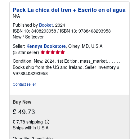
Pack La chica del tren + Escrito en el agua
N/A
Published by
Booket
, 2024
ISBN 10: 8408293958
/
ISBN 13: 9788408293958
New
/
Softcover
Seller:
Kennys Bookstore
, Olney, MD, U.S.A.
Seller
(5-star seller)
rating
Condition: New. 2024. 1st Edition. mass_market. . . . . .
5
Books ship from the US and Ireland.
Seller Inventory #
out
V9788408293958
of
5
Contact seller
stars
Buy New
£ 49.73
£ 7.78 shipping
Learn
Ships within U.S.A.
more
about
Quantity: 2 available
shipping