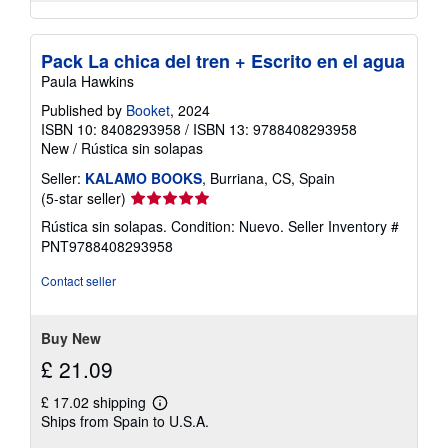
Pack La chica del tren + Escrito en el agua
Paula Hawkins
Published by
Booket
, 2024
ISBN 10: 8408293958
/
ISBN 13: 9788408293958
New
/
Rústica sin solapas
Seller:
KALAMO BOOKS
, Burriana, CS, Spain
Seller
(5-star seller)
rating
Rústica sin solapas. Condition: Nuevo.
Seller Inventory #
5
PNT9788408293958
out
of
Contact seller
5
stars
Buy New
£ 21.09
£ 17.02 shipping
Learn
Ships from Spain to U.S.A.
more
about