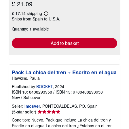
£ 21.09
£ 17.14 shipping
Learn
Ships from Spain to U.S.A.
more
about
Quantity: 1 available
shipping
rates
Add to basket
Pack La chica del tren + Escrito en el agua
Hawkins, Paula
Published by
BOOKET
, 2024
ISBN 10: 8408293958
/
ISBN 13: 9788408293958
New
/
Softcover
Seller:
Imosver
, PONTECALDELAS, PO, Spain
Seller
(5-star seller)
rating
Condition: Nuevo. Pack que incluye La chica del tren y
5
Escrito en el agua.La chica del tren ¿Estabas en el tren
out