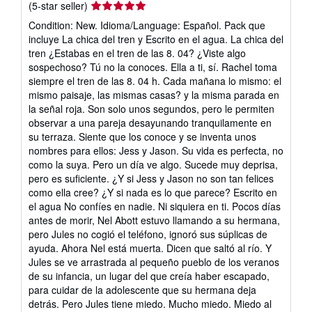
Seller
(5-star seller)
rating
Condition: New. Idioma/Language: Español. Pack que
5
incluye La chica del tren y Escrito en el agua. La chica del
out
tren ¿Estabas en el tren de las 8. 04? ¿Viste algo
of
sospechoso? Tú no la conoces. Ella a ti, sí. Rachel toma
5
siempre el tren de las 8. 04 h. Cada mañana lo mismo: el
stars
mismo paisaje, las mismas casas? y la misma parada en
la señal roja. Son solo unos segundos, pero le permiten
observar a una pareja desayunando tranquilamente en
su terraza. Siente que los conoce y se inventa unos
nombres para ellos: Jess y Jason. Su vida es perfecta, no
como la suya. Pero un día ve algo. Sucede muy deprisa,
pero es suficiente. ¿Y si Jess y Jason no son tan felices
como ella cree? ¿Y si nada es lo que parece? Escrito en
el agua No confíes en nadie. Ni siquiera en ti. Pocos días
antes de morir, Nel Abott estuvo llamando a su hermana,
pero Jules no cogió el teléfono, ignoró sus súplicas de
ayuda. Ahora Nel está muerta. Dicen que saltó al río. Y
Jules se ve arrastrada al pequeño pueblo de los veranos
de su infancia, un lugar del que creía haber escapado,
para cuidar de la adolescente que su hermana deja
detrás. Pero Jules tiene miedo. Mucho miedo. Miedo al