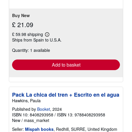
Buy New
£ 21.09
£ 59.98 shipping
Learn
Ships from Spain to U.S.A.
more
about
Quantity: 1 available
shipping
rates
Add to basket
Pack La chica del tren + Escrito en el agua
Hawkins, Paula
Published by
Booket
, 2024
ISBN 10: 8408293958
/
ISBN 13: 9788408293958
New
/
mass_market
Seller:
Mispah books
, Redhill, SURRE, United Kingdom