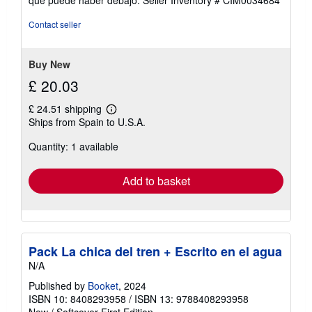
Contact seller
Buy New
£ 20.03
£ 24.51 shipping
Learn
Ships from Spain to U.S.A.
more
about
Quantity: 1 available
shipping
rates
Add to basket
Pack La chica del tren + Escrito en el agua
N/A
Published by
Booket
, 2024
ISBN 10: 8408293958
/
ISBN 13: 9788408293958
New
/
Softcover
First Edition