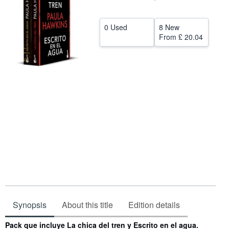
Help
0 Used
8 New
CLOSE
From
£ 20.04
Synopsis
About this title
Edition details
Synopsis
Pack que incluye La chica del tren y Escrito en el agua.