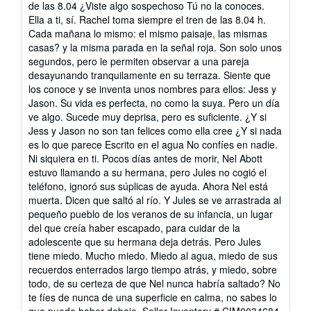
de las 8.04 ¿Viste algo sospechoso Tú no la conoces.
of
Ella a ti, sí. Rachel toma siempre el tren de las 8.04 h.
5
Cada mañana lo mismo: el mismo paisaje, las mismas
stars
casas? y la misma parada en la señal roja. Son solo unos
segundos, pero le permiten observar a una pareja
desayunando tranquilamente en su terraza. Siente que
los conoce y se inventa unos nombres para ellos: Jess y
Jason. Su vida es perfecta, no como la suya. Pero un día
ve algo. Sucede muy deprisa, pero es suficiente. ¿Y si
Jess y Jason no son tan felices como ella cree ¿Y si nada
es lo que parece Escrito en el agua No confíes en nadie.
Ni siquiera en ti. Pocos días antes de morir, Nel Abott
estuvo llamando a su hermana, pero Jules no cogió el
teléfono, ignoró sus súplicas de ayuda. Ahora Nel está
muerta. Dicen que saltó al río. Y Jules se ve arrastrada al
pequeño pueblo de los veranos de su infancia, un lugar
del que creía haber escapado, para cuidar de la
adolescente que su hermana deja detrás. Pero Jules
tiene miedo. Mucho miedo. Miedo al agua, miedo de sus
recuerdos enterrados largo tiempo atrás, y miedo, sobre
todo, de su certeza de que Nel nunca habría saltado? No
te fíes de nunca de una superficie en calma, no sabes lo
que puede haber debajo.
Seller Inventory # CIM0034684