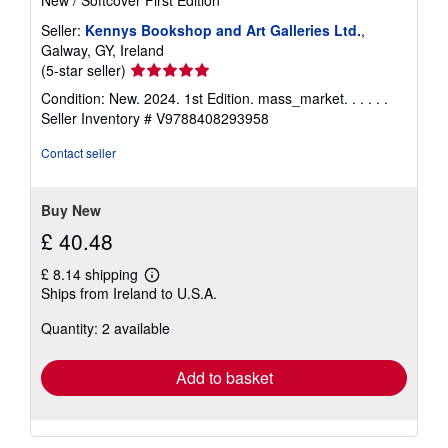
Seller:
Kennys Bookshop and Art Galleries Ltd.
,
Galway, GY, Ireland
Seller
(5-star seller)
rating
Condition: New. 2024. 1st Edition. mass_market. . . . . .
5
Seller Inventory # V9788408293958
out
of
Contact seller
5
stars
Buy New
£ 40.48
£ 8.14 shipping
Learn
Ships from Ireland to U.S.A.
more
about
Quantity: 2 available
shipping
rates
Add to basket