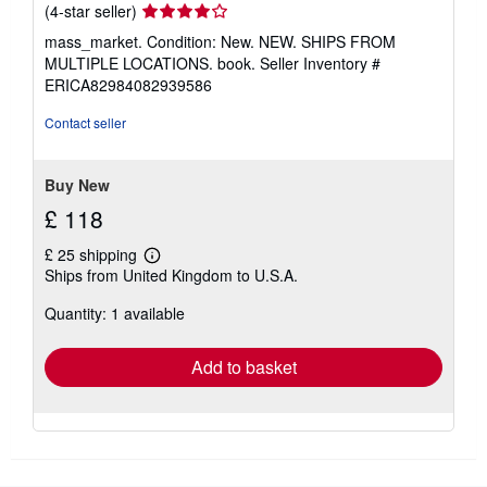
Seller
(4-star seller)
rating
mass_market. Condition: New. NEW. SHIPS FROM
4
MULTIPLE LOCATIONS. book.
Seller Inventory #
out
ERICA82984082939586
of
5
Contact seller
stars
Buy New
£ 118
£ 25 shipping
Learn
Ships from United Kingdom to U.S.A.
more
about
Quantity: 1 available
shipping
rates
Add to basket