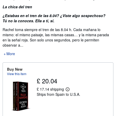
La chica del tren
¿Estabas en el tren de las 8.04? ¿Viste algo sospechoso?
Tú no la conoces. Ella a ti, sí.
Rachel toma siempre el tren de las 8.04 h. Cada mañana lo
mismo: el mismo paisaje, las mismas casas… y la misma parada
en la señal roja. Son solo unos segundos, pero le permiten
observar a...
More
Buy New
View this item
£ 20.04
£ 17.14 shipping
L
Ships from Spain to U.S.A.
e
a
r
n
m
o