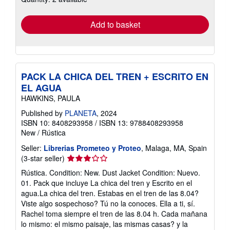
rates
Add to basket
PACK LA CHICA DEL TREN + ESCRITO EN
EL AGUA
HAWKINS, PAULA
Published by
PLANETA
, 2024
ISBN 10: 8408293958
/
ISBN 13: 9788408293958
New
/
Rústica
Seller:
Librerias Prometeo y Proteo
, Malaga, MA, Spain
Seller
(3-star seller)
rating
Rústica. Condition: New. Dust Jacket Condition: Nuevo.
3
01. Pack que incluye La chica del tren y Escrito en el
out
agua.La chica del tren. Estabas en el tren de las 8.04?
of
Viste algo sospechoso? Tú no la conoces. Ella a ti, sí.
5
Rachel toma siempre el tren de las 8.04 h. Cada mañana
stars
lo mismo: el mismo paisaje, las mismas casas? y la