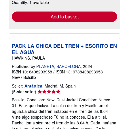
Quantity: 1 available
shipping
rates
Add to basket
PACK LA CHICA DEL TREN + ESCRITO EN
EL AGUA
HAWKINS, PAULA
Published by
PLANETA, BARCELONA
, 2024
ISBN 10: 8408293958
/
ISBN 13: 9788408293958
New
/
Bolsillo
Seller:
Antártica
, Madrid, M, Spain
Seller
(5-star seller)
rating
Bolsillo. Condition: New. Dust Jacket Condition: Nuevo.
5
01. Pack que incluye La chica del tren y Escrito en el
out
agua.La chica del tren Estabas en el tren de las 8.04
of
Viste algo sospechoso Tú no la conoces. Ella a ti, sí.
5
Rachel toma siempre el tren de las 8.04 h. Cada mañana
stars
lo mismo: el mismo paisaje, las mismas casas? y la