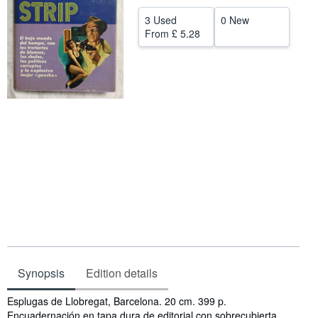
Help
3 Used
0 New
From
£ 5.28
CLOSE
Synopsis
Edition details
Synopsis
Esplugas de Llobregat, Barcelona. 20 cm. 399 p.
Encuadernación en tapa dura de editorial con sobrecubierta