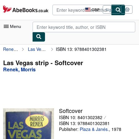
Skip to main content
AbeBooks.co.uk
GBP
Sign in
Site
shopping
preferences
Menu
Renek, Morris
Las Vegas strip
ISBN 13: 9788401302381
My Account
My Purchases
Las Vegas strip - Softcover
Renek, Morris
Advanced Search
Browse Collections
Rare Books
Art & Collectables
Softcover
Textbooks
ISBN 10: 8401302382
ISBN 13: 9788401302381
Sellers
Publisher:
Plaza & Janés.
,
1978
Start Selling