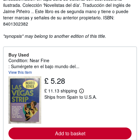
ilustrada. Colección 'Novelistas del día'. Traducción del inglés de
Jaime Piñeiro .. Este libro es de segunda mano y tiene o puede
tener marcas y señales de su anterior propietario. ISBN:
8401302382
"synopsis" may belong to another edition of this title.
Buy Used
Condition: Near Fine
: Sumérgete en el bajo mundo del...
View this item
£ 5.28
£ 11.13 shipping
L
Ships from Spain to U.S.A.
e
a
r
n
m
o
r
e
Add to basket
a
b