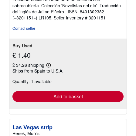
5
sobrecubierta. Colección 'Novelistas del día'. Traducción
stars
del inglés de Jaime Piñeiro . ISBN: 8401302382
(=3201151=) LR105.
Seller Inventory # 3201151
Contact seller
Buy Used
£ 1.40
£ 34.26 shipping
Learn
Ships from Spain to U.S.A.
more
about
Quantity: 1 available
shipping
rates
Add to basket
Las Vegas strip
Renek, Morris