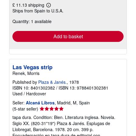
£ 11.13 shipping
Learn
Ships from Spain to U.S.A.
more
about
Quantity: 1 available
shipping
rates
Add to basket
Las Vegas strip
Renek, Morris
Published by
Plaza & Janés.
, 1978
ISBN 10: 8401302382
/
ISBN 13: 9788401302381
Used
/
Hardcover
Seller:
Alcaná Libros
, Madrid, M, Spain
Seller
(5-star seller)
rating
tapa dura. Condition: Bien. Literatura inglesa. Novela.
5
Siglo XX. (820-31"19") Plaza & Janés. Esplugas de
out
Llobregat, Barcelona. 1978. 20 cm. 399 p.
of
Encuadernación en tapa dura de editorial con