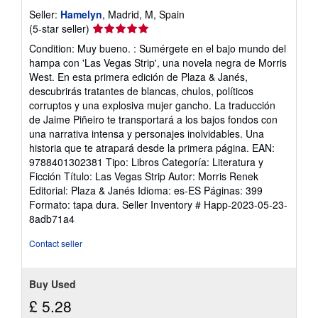
Seller:
Hamelyn
, Madrid, M, Spain
Seller
(5-star seller)
rating
Condition: Muy bueno. : Sumérgete en el bajo mundo del
5
hampa con 'Las Vegas Strip', una novela negra de Morris
out
West. En esta primera edición de Plaza & Janés,
of
descubrirás tratantes de blancas, chulos, políticos
5
corruptos y una explosiva mujer gancho. La traducción
stars
de Jaime Piñeiro te transportará a los bajos fondos con
una narrativa intensa y personajes inolvidables. Una
historia que te atrapará desde la primera página. EAN:
9788401302381 Tipo: Libros Categoría: Literatura y
Ficción Título: Las Vegas Strip Autor: Morris Renek
Editorial: Plaza & Janés Idioma: es-ES Páginas: 399
Formato: tapa dura.
Seller Inventory # Happ-2023-05-23-
8adb71a4
Contact seller
Buy Used
£ 5.28