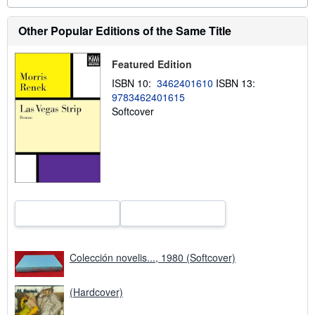
o
u
Other Popular Editions of the Same Title
t
s
h
Featured Edition
i
p
ISBN 10:
3462401610
ISBN 13:
p
i
9783462401615
n
Softcover
g
r
a
t
e
s
Colección novelis..., 1980 (Softcover)
(Hardcover)