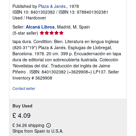
Published by
Plaza & Janés.
, 1978
ISBN 10: 8401302382
/
ISBN 13: 9788401302381
Used
/
Hardcover
Seller:
Alcaná Libros
, Madrid, M, Spain
Seller
(5-star seller)
rating
tapa dura. Condition: Bien. Literatura en lengua inglesa
5
(820-31"19") Plaza & Janés. Esplugas de Llobregat,
out
Barcelona. 1978. 20 cm. 399 p. Encuadernación en tapa
of
dura de editorial con sobrecubierta ilustrada. Colección
5
'Novelistas del día'. Traducción del inglés de Jaime
stars
Piñeiro . ISBN: 8401302382 (=3629908=) LP137.
Seller
Inventory # 3629908
Contact seller
Buy Used
£ 4.09
£ 34.26 shipping
Learn
Ships from Spain to U.S.A.
more