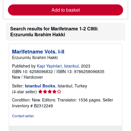
r
e
Add to basket
a
b
o
u
t
Search results for Marifetname 1-2 CIltli:
s
Erzurumlu Ibrahim Hakki
h
i
p
p
Marifetname Vols. I-II
i
Erzurumlu Ibrahim Hakki
n
g
Published by
Kapi Yayinlari, Istanbul
, 2023
r
ISBN 10: 6258096832
/
ISBN 13: 9786258096835
a
t
New
/
Hardcover
e
s
Seller:
Istanbul Books
, Istanbul, Turkey
Seller
(4-star seller)
rating
Condition: New. Editors: Translator: 1536 pages.
Seller
4
Inventory # B2312249
out
of
Contact seller
5
stars