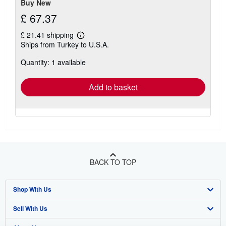
Buy New
£ 67.37
£ 21.41 shipping
Learn
Ships from Turkey to U.S.A.
more
about
Quantity: 1 available
shipping
rates
Add to basket
BACK TO TOP
Shop With Us
Sell With Us
Advanced Search