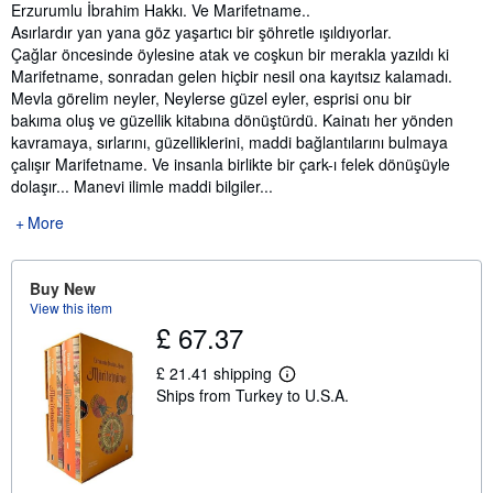
Synopsis
Erzurumlu İbrahim Hakkı. Ve Marifetname..
Asırlardır yan yana göz yaşartıcı bir şöhretle ışıldıyorlar.
Çağlar öncesinde öylesine atak ve coşkun bir merakla yazıldı ki
Marifetname, sonradan gelen hiçbir nesil ona kayıtsız kalamadı.
Mevla görelim neyler, Neylerse güzel eyler, esprisi onu bir
bakıma oluş ve güzellik kitabına dönüştürdü. Kainatı her yönden
kavramaya, sırlarını, güzelliklerini, maddi bağlantılarını bulmaya
çalışır Marifetname. Ve insanla birlikte bir çark-ı felek dönüşüyle
dolaşır... Manevi ilimle maddi bilgiler...
More
Buy New
View this item
£ 67.37
£ 21.41 shipping
L
Ships from Turkey to U.S.A.
e
a
r
n
m
o