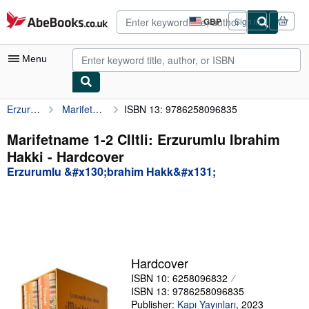
Skip to main content
AbeBooks.co.uk
GBP
Sign in
Site
shopping
preferences
Menu
Erzurumlu &#x130;brahim Hakk&#x131;
Marifetname 1-2 CIltli: Erzurumlu Ibrahim Hakki
ISBN 13: 9786258096835
My Account
My Purchases
Marifetname 1-2 CIltli: Erzurumlu Ibrahim
Hakki - Hardcover
Advanced Search
Erzurumlu &#x130;brahim Hakk&#x131;
Browse Collections
Rare Books
Art & Collectables
Textbooks
Hardcover
ISBN 10: 6258096832
Sellers
ISBN 13: 9786258096835
Start Selling
Publisher:
Kapı Yayınları
,
2023