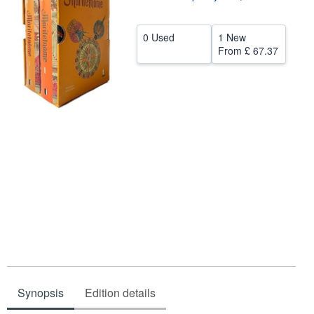
Help
0 Used
1 New
CLOSE
From
£ 67.37
Synopsis
Edition details