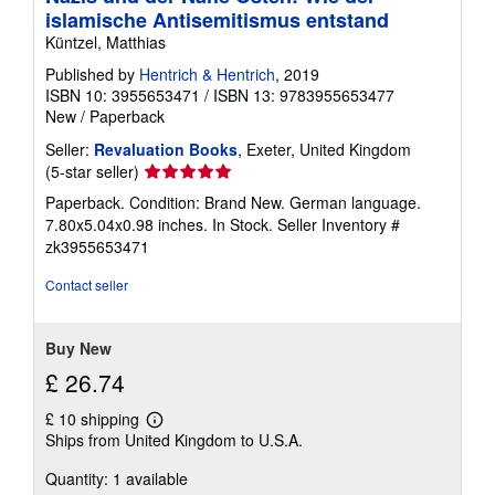
islamische Antisemitismus entstand
Küntzel, Matthias
Published by
Hentrich & Hentrich
, 2019
ISBN 10: 3955653471
/
ISBN 13: 9783955653477
New
/
Paperback
Seller:
Revaluation Books
, Exeter, United Kingdom
Seller
(5-star seller)
rating
Paperback. Condition: Brand New. German language.
5
7.80x5.04x0.98 inches. In Stock.
Seller Inventory #
out
zk3955653471
of
5
Contact seller
stars
Buy New
£ 26.74
£ 10 shipping
Learn
Ships from United Kingdom to U.S.A.
more
about
Quantity: 1 available
shipping
rates