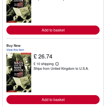
a
r
n
m
o
r
e
a
Add to basket
b
o
u
t
Buy New
s
h
View this item
i
£ 26.74
p
p
i
£ 10 shipping
L
n
Ships from United Kingdom to U.S.A.
e
g
a
r
r
a
n
t
m
e
o
s
r
e
a
Add to basket
b
o