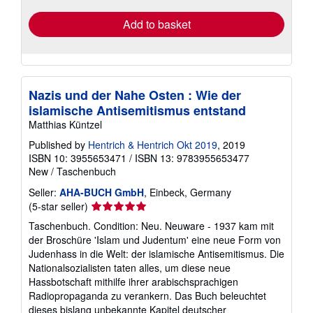
Add to basket
Nazis und der Nahe Osten : Wie der
islamische Antisemitismus entstand
Matthias Küntzel
Published by
Hentrich & Hentrich Okt 2019
, 2019
ISBN 10: 3955653471
/
ISBN 13: 9783955653477
New
/
Taschenbuch
Seller:
AHA-BUCH GmbH
, Einbeck, Germany
Seller
(5-star seller)
rating
Taschenbuch. Condition: Neu. Neuware - 1937 kam mit
5
der Broschüre 'Islam und Judentum' eine neue Form von
out
Judenhass in die Welt: der islamische Antisemitismus. Die
of
Nationalsozialisten taten alles, um diese neue
5
Hassbotschaft mithilfe ihrer arabischsprachigen
stars
Radiopropaganda zu verankern. Das Buch beleuchtet
dieses bislang unbekannte Kapitel deutscher