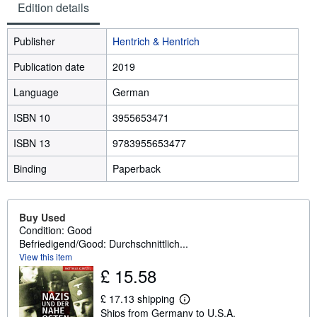
Edition details
Publisher
Hentrich & Hentrich
Publication date
2019
Language
German
ISBN 10
3955653471
ISBN 13
9783955653477
Binding
Paperback
Buy Used
Condition: Good
Befriedigend/Good: Durchschnittlich...
View this item
£ 15.58
£ 17.13 shipping
L
Ships from Germany to U.S.A.
e