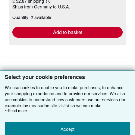
£ 52.87 shipping
Learn
Ships from Germany to U.S.A.
more
about
Quantity: 2 available
shipping
rates
Add to basket
Select your cookie preferences
BACK TO TOP
We use cookies to enable you to make purchases, to enhance
your shopping experience and to provide our services. We also
Shop With Us
use cookies to understand how customers use our services (for
Sell With Us
Advanced Search
example, by measuring site visits) so we can make
improvements. If you agree, we'll also use third-party cookies to
Read more
About Us
Browse Collections
Start Selling
show relevant content in ads and measure ad performance.
Choose "Decline" to reject, or "Customise" to learn more. You can
Find Help
My Account
Join Our Affiliate Programme
About AbeBooks
change your choices at any time by visiting
Accept
Cookie Preferences.