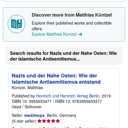
u
t
s
Discover more from Matthias Küntzel
h
i
Explore their published works and collectible
p
p
offers.
i
Explore Matthias Küntzel
n
g
r
a
Search results for Nazis und der Nahe Osten: Wie
t
der islamische Antisemitismus...
e
s
Nazis und der Nahe Osten: Wie der
islamische Antisemitismus entstand
Küntzel, Matthias
Published by
Hentrich und Hentrich Verlag Berlin
, 2019
ISBN 10: 3955653471
/
ISBN 13: 9783955653477
Used
/
Softcover
Seller:
medimops
, Berlin, Germany
Seller
(5-star seller)
rating