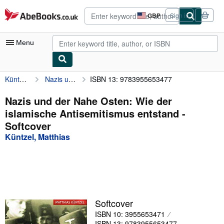
Skip to main content
AbeBooks.co.uk
GBP
Sign in
Site
shopping
preferences
Menu
Küntzel, Matthias
Nazis und der Nahe Osten: Wie der islamische Antisemitismus entstand
ISBN 13: 9783955653477
My Account
My Purchases
Nazis und der Nahe Osten: Wie der
islamische Antisemitismus entstand -
Advanced Search
Softcover
Browse Collections
Küntzel, Matthias
Rare Books
Art & Collectables
Textbooks
Softcover
Sellers
ISBN 10: 3955653471
Start Selling
ISBN 13: 9783955653477