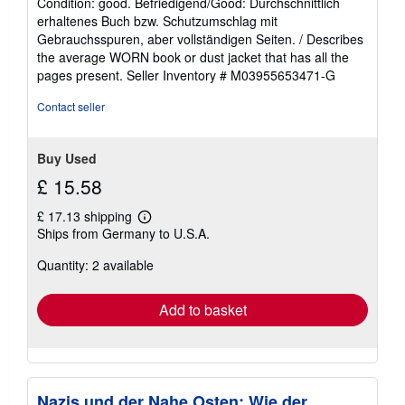
Condition: good. Befriedigend/Good: Durchschnittlich
5
erhaltenes Buch bzw. Schutzumschlag mit
out
Gebrauchsspuren, aber vollständigen Seiten. / Describes
of
the average WORN book or dust jacket that has all the
5
pages present.
Seller Inventory # M03955653471-G
stars
Contact seller
Buy Used
£ 15.58
£ 17.13 shipping
Learn
Ships from Germany to U.S.A.
more
about
Quantity: 2 available
shipping
rates
Add to basket
Nazis und der Nahe Osten: Wie der