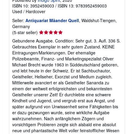
ISBN 10: 3952459003
/
ISBN 13: 9783952459003
Used
/
Hardcover
Seller:
Antiquariat Mäander Quell
, Waldshut-Tiengen,
Germany
Seller
(5-star seller)
rating
Gebundene Ausgabe. Condition: Sehr gut. 3. Aufl. 336 S.
5
Gebrauchtes Exemplar in sehr gutem Zustand. KEINE
out
Eintragungen/Markierungen. Der ehemalige
of
Polizeibeamte, Finanz- und Marketingspezialist Oliver
5
Michael Brecht wurde 1963 in Süddeutschland geboren,
stars
und lebt heute in der Schweiz. Er ist Sachbuchautor,
Geistheiler, Hellseher, Exorzist und Medium zugleich.
Mittlerweile avanciert er als Geistheiler Sananda zu
einem der weltweit erfolgreichsten und bekanntesten
Geistheiler unserer Zeit! Er durchlebte eine schwere
Kindheit und Jugend, und vergrub erst aus Angst, und
später aufgrund von Unwissenheit seine Fähigkeiten bis
er dazu gezwungen wurde, seine wirkliche Aufgabe
wahrzunehmen. Nach anfänglichem Zögern und
vorsichtigem Probieren zeigte sich alsbald eine absolut
neue und phantastische Welt voller feinstofflicher Wesen