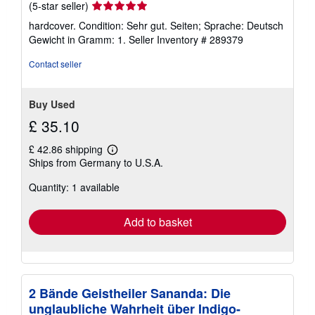
Seller
(5-star seller)
rating
hardcover. Condition: Sehr gut. Seiten; Sprache: Deutsch
5
Gewicht in Gramm: 1.
Seller Inventory # 289379
out
of
Contact seller
5
stars
Buy Used
£ 35.10
£ 42.86 shipping
Learn
Ships from Germany to U.S.A.
more
about
Quantity: 1 available
shipping
rates
Add to basket
2 Bände Geistheiler Sananda: Die
unglaubliche Wahrheit über Indigo-