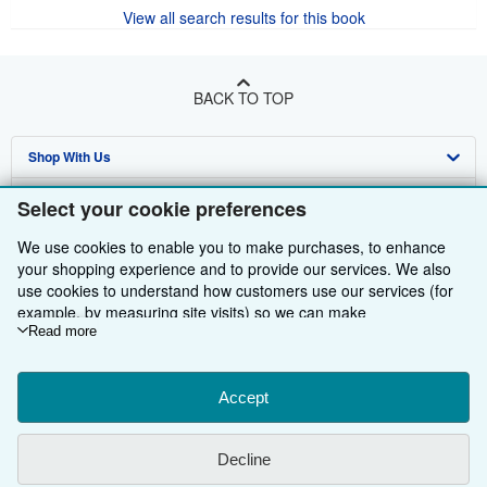
View all search results for this book
BACK TO TOP
Shop With Us
Sell With Us
Advanced Search
Select your cookie preferences
About Us
Browse Collections
Start Selling
We use cookies to enable you to make purchases, to enhance
your shopping experience and to provide our services. We also
Find Help
My Account
Join Our Affiliate Programme
About AbeBooks
use cookies to understand how customers use our services (for
example, by measuring site visits) so we can make
Other AbeBooks Companies
My Orders
Book Buyback
Media
Help
improvements. If you agree, we'll also use third-party cookies to
Read more
show relevant content in ads and measure ad performance.
Follow AbeBooks
View Basket
Refer a seller
Careers
Customer Service
AbeBooks.com
Choose "Decline" to reject, or "Customise" to learn more. You can
change your choices at any time by visiting
Accept
Cookie Preferences.
Privacy Policy
AbeBooks.de
To learn more about how cookies are used, please visit our
Cookie Notice.
To learn more about how AbeBooks uses your
Cookie Preferences
AbeBooks.fr
Decline
personal information, please visit our
Privacy Notice.