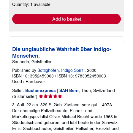
Quantity: 1 available
shipping
rates
Add to basket
Die unglaubliche Wahrheit über Indigo-
Menschen.
Sananda, Geistheiler
Published by
Bottighofen, Indigo Spirit.
, 2020
ISBN 10: 3952459003
/
ISBN 13: 9783952459003
Used
/
Hardcover
Seller:
Bücherexpress | SAH Bern
, Thun, Switzerland
Seller
(5-star seller)
rating
3. Aufl. 22 cm. 329 S. Geb. Zustand: sehr gut. 1497A.
5
Der ehemalige Polizeibeamte, Finanz- und
out
Marketingspezialist Oliver Michael Brecht wurde 1963 in
of
Süddeutschland geboren, und lebt heute in der Schweiz.
5
Er ist Sachbuchautor, Geistheiler, Hellseher, Exorzist und
stars