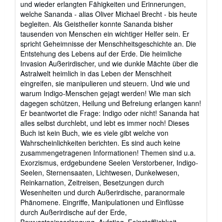
und wieder erlangten Fähigkeiten und Erinnerungen,
welche Sananda - alias Oliver Michael Brecht - bis heute
begleiten. Als Geistheiler konnte Sananda bisher
tausenden von Menschen ein wichtiger Helfer sein. Er
spricht Geheimnisse der Menschheitsgeschichte an. Die
Entstehung des Lebens auf der Erde. Die heimliche
Invasion Außerirdischer, und wie dunkle Mächte über die
Astralwelt heimlich in das Leben der Menschheit
eingreifen, sie manipulieren und steuern. Und wie und
warum Indigo-Menschen gejagt werden! Wie man sich
dagegen schützen, Heilung und Befreiung erlangen kann!
Er beantwortet die Frage: Indigo oder nicht! Sananda hat
alles selbst durchlebt, und lebt es immer noch! Dieses
Buch ist kein Buch, wie es viele gibt welche von
Wahrscheinlichkeiten berichten. Es sind auch keine
zusammengetragenen Informationen! Themen sind u.a.
Exorzismus, erdgebundene Seelen Verstorbener, Indigo-
Seelen, Sternensaaten, Lichtwesen, Dunkelwesen,
Reinkarnation, Zeitreisen, Besetzungen durch
Wesenheiten und durch Außerirdische, paranormale
Phänomene. Eingriffe, Manipulationen und Einflüsse
durch Außerirdische auf der Erde,
Bewusstseinserlangung, Aufstieg, Feinstofflichkeit,