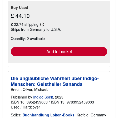
stars
Buy Used
£ 44.10
£ 22.74 shipping
Learn
Ships from Germany to U.S.A.
more
about
Quantity: 2 available
shipping
rates
Add to basket
Die unglaubliche Wahrheit über Indigo-
Menschen: Geistheiler Sananda
Brecht Oliver, Michael:
Published by
Indigo Spirit
, 2023
ISBN 10: 3952459003
/
ISBN 13: 9783952459003
Used
/
Hardcover
Seller:
Buchhandlung Loken-Books
, Krefeld, Germany