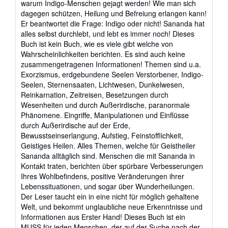
warum Indigo-Menschen gejagt werden! Wie man sich
dagegen schützen, Heilung und Befreiung erlangen kann!
Er beantwortet die Frage: Indigo oder nicht! Sananda hat
alles selbst durchlebt, und lebt es immer noch! Dieses
Buch ist kein Buch, wie es viele gibt welche von
Wahrscheinlichkeiten berichten. Es sind auch keine
zusammengetragenen Informationen! Themen sind u.a.
Exorzismus, erdgebundene Seelen Verstorbener, Indigo-
Seelen, Sternensaaten, Lichtwesen, Dunkelwesen,
Reinkarnation, Zeitreisen, Besetzungen durch
Wesenheiten und durch Außerirdische, paranormale
Phänomene. Eingriffe, Manipulationen und Einflüsse
durch Außerirdische auf der Erde,
Bewusstseinserlangung, Aufstieg, Feinstofflichkeit,
Geistiges Heilen. Alles Themen, welche für Geistheiler
Sananda alltäglich sind. Menschen die mit Sananda in
Kontakt traten, berichten über spürbare Verbesserungen
Ihres Wohlbefindens, positive Veränderungen ihrer
Lebenssituationen, und sogar über Wunderheilungen.
Der Leser taucht ein in eine nicht für möglich gehaltene
Welt, und bekommt unglaubliche neue Erkenntnisse und
Informationen aus Erster Hand! Dieses Buch ist ein
MUSS für jeden Menschen, der auf der Suche nach der