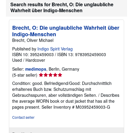
u
Search results for Brecht, O: Die unglaubliche
t
Wahrheit über Indigo-Menschen
s
h
i
p
Brecht, O: Die unglaubliche Wahrheit über
p
Indigo-Menschen
i
n
Brecht, Oliver Michael
g
r
Published by
Indigo Spirit Verlag
a
ISBN 10: 3952459003
/
ISBN 13: 9783952459003
t
Used
/
Hardcover
e
s
Seller:
medimops
, Berlin, Germany
Seller
(5-star seller)
rating
Condition: good. Befriedigend/Good: Durchschnittlich
5
erhaltenes Buch bzw. Schutzumschlag mit
out
Gebrauchsspuren, aber vollständigen Seiten. / Describes
of
the average WORN book or dust jacket that has all the
5
pages present.
Seller Inventory # M03952459003-G
stars
Contact seller