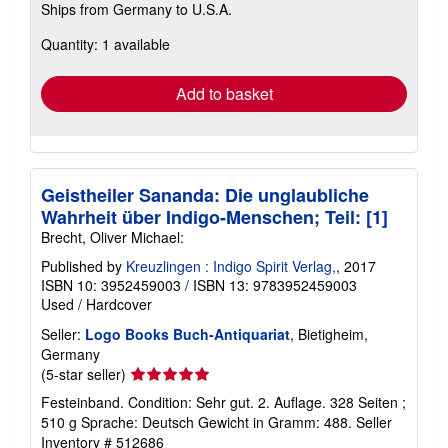
Ships from Germany to U.S.A.
more
about
Quantity: 1 available
shipping
rates
Add to basket
Geistheiler Sananda: Die unglaubliche
Wahrheit über Indigo-Menschen; Teil: [1]
Brecht, Oliver Michael:
Published by
Kreuzlingen : Indigo Spirit Verlag,
, 2017
ISBN 10: 3952459003
/
ISBN 13: 9783952459003
Used
/
Hardcover
Seller:
Logo Books Buch-Antiquariat
, Bietigheim,
Germany
Seller
(5-star seller)
rating
Festeinband. Condition: Sehr gut. 2. Auflage. 328 Seiten ;
5
510 g Sprache: Deutsch Gewicht in Gramm: 488.
Seller
out
Inventory # 512686