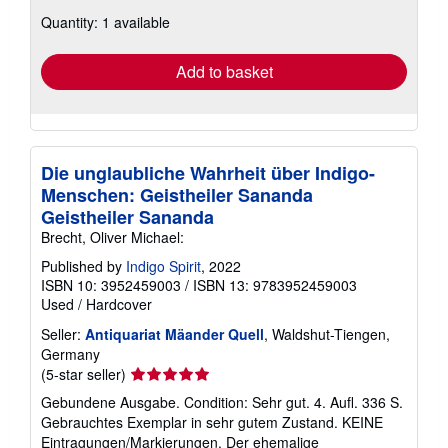
about
Quantity: 1 available
shipping
rates
Add to basket
Die unglaubliche Wahrheit über Indigo-
Menschen: Geistheiler Sananda
Geistheiler Sananda
Brecht, Oliver Michael:
Published by
Indigo Spirit
, 2022
ISBN 10: 3952459003
/
ISBN 13: 9783952459003
Used
/
Hardcover
Seller:
Antiquariat Mäander Quell
, Waldshut-Tiengen,
Germany
Seller
(5-star seller)
rating
Gebundene Ausgabe. Condition: Sehr gut. 4. Aufl. 336 S.
5
Gebrauchtes Exemplar in sehr gutem Zustand. KEINE
out
Eintragungen/Markierungen. Der ehemalige