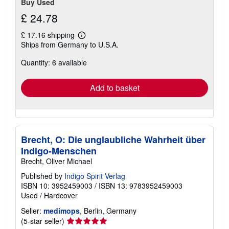
Buy Used
£ 24.78
£ 17.16 shipping
Learn
Ships from Germany to U.S.A.
more
about
Quantity: 6 available
shipping
rates
Add to basket
Brecht, O: Die unglaubliche Wahrheit über
Indigo-Menschen
Brecht, Oliver Michael
Published by
Indigo Spirit Verlag
ISBN 10: 3952459003
/
ISBN 13: 9783952459003
Used
/
Hardcover
Seller:
medimops
, Berlin, Germany
Seller
(5-star seller)