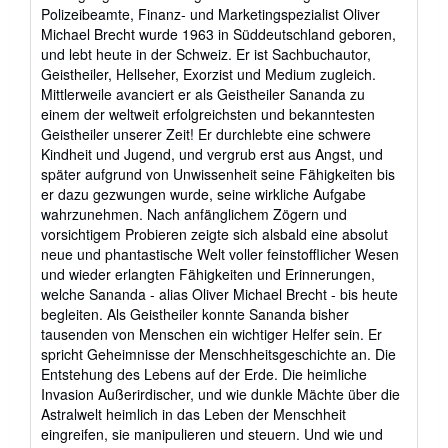
of
Polizeibeamte, Finanz- und Marketingspezialist Oliver
5
Michael Brecht wurde 1963 in Süddeutschland geboren,
stars
und lebt heute in der Schweiz. Er ist Sachbuchautor,
Geistheiler, Hellseher, Exorzist und Medium zugleich.
Mittlerweile avanciert er als Geistheiler Sananda zu
einem der weltweit erfolgreichsten und bekanntesten
Geistheiler unserer Zeit! Er durchlebte eine schwere
Kindheit und Jugend, und vergrub erst aus Angst, und
später aufgrund von Unwissenheit seine Fähigkeiten bis
er dazu gezwungen wurde, seine wirkliche Aufgabe
wahrzunehmen. Nach anfänglichem Zögern und
vorsichtigem Probieren zeigte sich alsbald eine absolut
neue und phantastische Welt voller feinstofflicher Wesen
und wieder erlangten Fähigkeiten und Erinnerungen,
welche Sananda - alias Oliver Michael Brecht - bis heute
begleiten. Als Geistheiler konnte Sananda bisher
tausenden von Menschen ein wichtiger Helfer sein. Er
spricht Geheimnisse der Menschheitsgeschichte an. Die
Entstehung des Lebens auf der Erde. Die heimliche
Invasion Außerirdischer, und wie dunkle Mächte über die
Astralwelt heimlich in das Leben der Menschheit
eingreifen, sie manipulieren und steuern. Und wie und