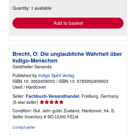
about
Quantity: 1 available
shipping
rates
Add to basket
Brecht, O: Die unglaubliche Wahrheit über
Indigo-Menschen
Geistheiler Sananda
Published by
Indigo Spirit Verlag
ISBN 10: 3952459003
/
ISBN 13: 9783952459003
Used
/
Hardcover
Seller:
Fachbuch-Versandhandel
, Freiburg, Germany
Seller
(5-star seller)
rating
Condition: Gut. sehr guter Zustand, Hardcover, h4, S.
5
Seller Inventory # SO-UU00-FEU4
out
of
Contact seller
5