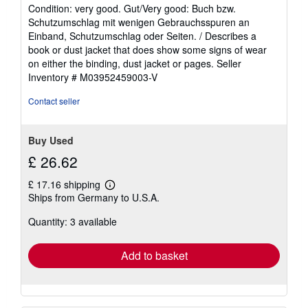
rating
Condition: very good. Gut/Very good: Buch bzw.
5
Schutzumschlag mit wenigen Gebrauchsspuren an
out
Einband, Schutzumschlag oder Seiten. / Describes a
of
book or dust jacket that does show some signs of wear
5
on either the binding, dust jacket or pages.
Seller
stars
Inventory # M03952459003-V
Contact seller
Buy Used
£ 26.62
£ 17.16 shipping
Learn
Ships from Germany to U.S.A.
more
about
Quantity: 3 available
shipping
rates
Add to basket