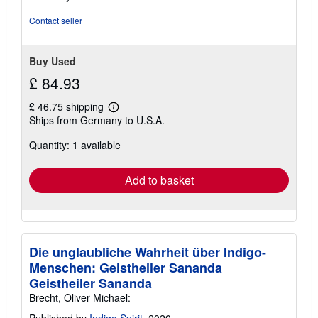
of
5
Contact seller
stars
Buy Used
£ 84.93
£ 46.75 shipping
Learn
Ships from Germany to U.S.A.
more
about
Quantity: 1 available
shipping
rates
Add to basket
Die unglaubliche Wahrheit über Indigo-
Menschen: Geistheiler Sananda
Geistheiler Sananda
Brecht, Oliver Michael:
Published by
Indigo Spirit
, 2020