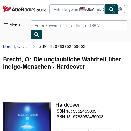
Skip to main content
AbeBooks.co.uk
GBP
Sign in
Site
shopping
preferences
Menu
Brecht, O: Die unglaubliche Wahrheit über Indigo-Menschen
ISBN 13: 9783952459003
My Account
My Purchases
Brecht, O: Die unglaubliche Wahrheit über
Indigo-Menschen - Hardcover
Advanced Search
Browse Collections
Rare Books
Art & Collectables
Hardcover
Textbooks
ISBN 10: 3952459003
ISBN 13: 9783952459003
Sellers
Start Selling