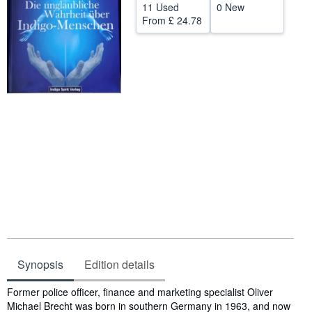
11 Used
0 New
Help
From
£ 24.78
CLOSE
Synopsis
Edition details
Synopsis
Former police officer, finance and marketing specialist Oliver
Michael Brecht was born in southern Germany in 1963, and now