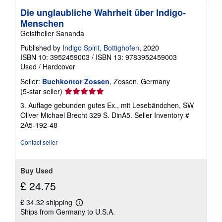
Die unglaubliche Wahrheit über Indigo-
Menschen
Geistheiler Sananda
Published by
Indigo Spirit, Bottighofen
, 2020
ISBN 10: 3952459003
/
ISBN 13: 9783952459003
Used
/
Hardcover
Seller:
Buchkontor Zossen
, Zossen, Germany
Seller
(5-star seller)
rating
3. Auflage gebunden gutes Ex., mit Lesebändchen, SW
5
Oliver Michael Brecht 329 S. DinA5.
Seller Inventory #
out
2A5-192-48
of
5
Contact seller
stars
Buy Used
£ 24.75
£ 34.32 shipping
Learn
Ships from Germany to U.S.A.
more
about