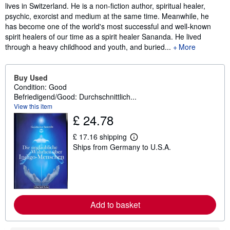
lives in Switzerland. He is a non-fiction author, spiritual healer,
psychic, exorcist and medium at the same time. Meanwhile, he
has become one of the world's most successful and well-known
spirit healers of our time as a spirit healer Sananda. He lived
through a heavy childhood and youth, and buried...
More
Buy Used
Condition: Good
Befriedigend/Good: Durchschnittlich...
View this item
£ 24.78
£ 17.16 shipping
L
Ships from Germany to U.S.A.
e
a
r
n
m
o
r
e
Add to basket
a
b
o