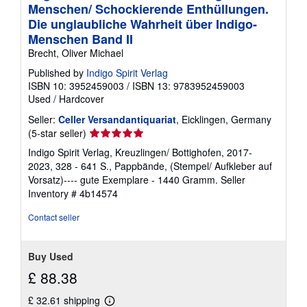
Menschen/ Schockierende Enthüllungen.
Die unglaubliche Wahrheit über Indigo-
Menschen Band II
Brecht, Oliver Michael
Published by
Indigo Spirit Verlag
ISBN 10: 3952459003
/
ISBN 13: 9783952459003
Used
/
Hardcover
Seller:
Celler Versandantiquariat
, Eicklingen, Germany
Seller
(5-star seller)
rating
Indigo Spirit Verlag, Kreuzlingen/ Bottighofen, 2017-
5
2023, 328 - 641 S., Pappbände, (Stempel/ Aufkleber auf
out
Vorsatz)---- gute Exemplare - 1440 Gramm.
Seller
of
Inventory # 4b14574
5
stars
Contact seller
Buy Used
£ 88.38
£ 32.61 shipping
Learn