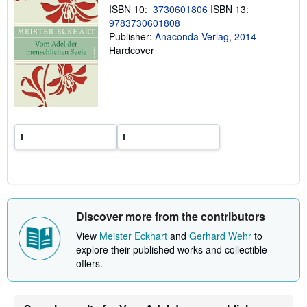
ISBN 10:
3730601806
ISBN 13:
p
p
9783730601808
i
Publisher:
Anaconda Verlag, 2014
n
Hardcover
g
r
a
t
e
s
Discover more from the contributors
View
Meister Eckhart
and
Gerhard Wehr
to
explore their published works and collectible
offers.