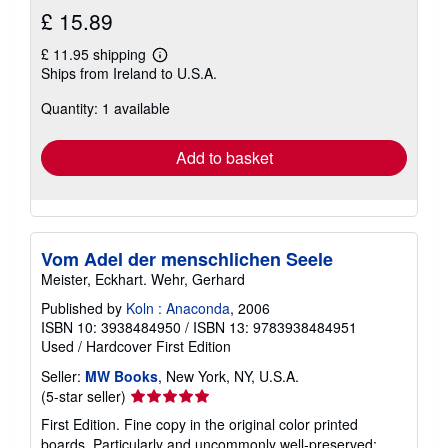
£ 15.89
£ 11.95 shipping
Learn
Ships from Ireland to U.S.A.
more
about
Quantity: 1 available
shipping
rates
Add to basket
Vom Adel der menschlichen Seele
Meister, Eckhart. Wehr, Gerhard
Published by
Koln : Anaconda
, 2006
ISBN 10: 3938484950
/
ISBN 13: 9783938484951
Used
/
Hardcover
First Edition
Seller:
MW Books
, New York, NY, U.S.A.
Seller
(5-star seller)
rating
First Edition. Fine copy in the original color printed
5
boards. Particularly and uncommonly well-preserved;