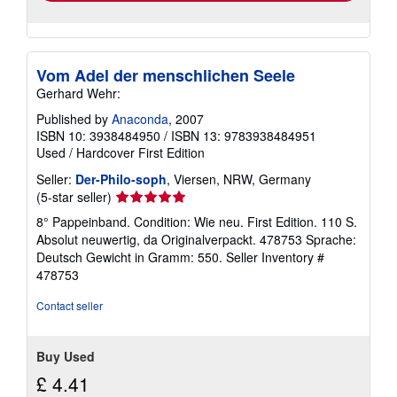
Vom Adel der menschlichen Seele
Gerhard Wehr:
Published by
Anaconda
, 2007
ISBN 10: 3938484950
/
ISBN 13: 9783938484951
Used
/
Hardcover
First Edition
Seller:
Der-Philo-soph
, Viersen, NRW, Germany
Seller
(5-star seller)
rating
8° Pappeinband. Condition: Wie neu. First Edition. 110 S.
5
Absolut neuwertig, da Originalverpackt. 478753 Sprache:
out
Deutsch Gewicht in Gramm: 550.
Seller Inventory #
of
478753
5
stars
Contact seller
Buy Used
£ 4.41