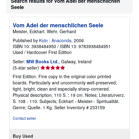
Search results for Vom Adel der menschlichen
Seele
Vom Adel der menschlichen Seele
Meister, Eckhart. Wehr, Gerhard
Published by
Koln : Anaconda
, 2006
ISBN 10: 3938484950
/
ISBN 13: 9783938484951
Used
/
Hardcover
First Edition
Seller:
MW Books Ltd.
, Galway, Ireland
Seller
(5-star seller)
rating
First Edition. Fine copy in the original color printed
5
boards. Particularly and uncommonly well-preserved;
out
tight, bright, clean and especially sharp-cornered.
of
Physical description; 110 S. ; 19 cm. Notes; Literaturverz.
5
S. 108 - 110. Subjects; Eckhart --Meister-- Spiritualität.
stars
Genre; Quelle. 1 Kg.
Seller Inventory # 233159
Contact seller
Buy Used