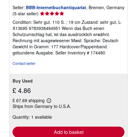
Seller:
BBB-Internetbuchantiquariat
, Bremen, Germany
Seller
(5-star seller)
rating
Condition: Sehr gut. 110 S. ; 19 cm Zustand: sehr gut, L-
5
X13695 9783938484951 Wenn das Buch einen
out
Schutzumschlag hat, ist das ausdrücklich erwähnt.
of
Rechnung mit ausgewiesener Mwst. Sprache: Deutsch
5
Gewicht in Gramm: 177 Hardcover/Pappeinband.
stars
gebundene Ausgabe.
Seller Inventory # 174480
Contact seller
Buy Used
£ 4.86
£ 67.69 shipping
Learn
Ships from Germany to U.S.A.
more
about
Quantity: 1 available
shipping
rates
Add to basket