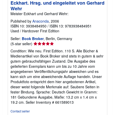
Eckhart. Hrsg. und eingeleitet von Gerhard
Wehr
Meister Eckhart und Gerhard Wehr:
Published by
Anaconda
, 2006
ISBN 10: 3938484950
/
ISBN 13: 9783938484951
Used
/
Hardcover
First Edition
Seller:
Book Broker
, Berlin, Germany
Seller
(5-star seller)
rating
Condition: Wie neu. First Edition. 110 S. Alle Bücher &
5
Medienartikel von Book Broker sind stets in gutem & sehr
out
gutem gebrauchsfähigen Zustand. Die Ausgabe des
of
gelieferten Exemplars kann um bis zu 10 Jahre vom
5
angegebenen Veröffentlichungsjahr abweichen und es
stars
kann sich um eine abweichende Auflage handeln. Unser
Produktfoto entspricht dem hier angebotenen Artikel,
dieser weist folgende Merkmale auf: Saubere Seiten in
fester Bindung. Sprache: Deutsch Gewicht in Gramm:
181 Gebundene Ausgabe, Maße: 13.2 cm x 1.4 cm x
19.2 cm.
Seller Inventory # 661589013
Contact seller