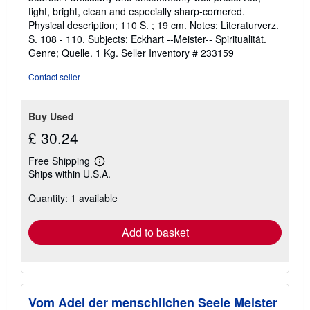
out
tight, bright, clean and especially sharp-cornered.
of
Physical description; 110 S. ; 19 cm. Notes; Literaturverz.
5
S. 108 - 110. Subjects; Eckhart --Meister-- Spiritualität.
stars
Genre; Quelle. 1 Kg.
Seller Inventory # 233159
Contact seller
Buy Used
£ 30.24
Free Shipping
Learn
Ships within U.S.A.
more
about
Quantity: 1 available
shipping
rates
Add to basket
Vom Adel der menschlichen Seele Meister