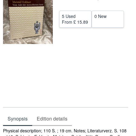
Help
5 Used
0 New
CLOSE
From
£ 15.89
Synopsis
Edition details
Synopsis
Physical description; 110 S. ; 19 cm. Notes; Literaturverz. S. 108