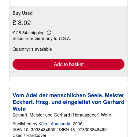
Buy Used
£ 8.02
£ 28.34 shipping
Learn
Ships from Germany to U.S.A.
more
about
Quantity: 1 available
shipping
rates
Add to basket
Vom Adel der menschlichen Seele. Meister
Eckhart. Hrsg. und eingeleitet von Gerhard
Wehr
Eckhart, Meister und Gerhard (Herausgeber) Wehr:
Published by
Köln : Anaconda
, 2006
ISBN 10: 3938484950
/
ISBN 13: 9783938484951
Used
/
Hardcover