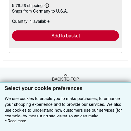
£ 76.26 shipping
Learn
Ships from Germany to U.S.A.
more
about
Quantity: 1 available
shipping
rates
Add to basket
BACK TO TOP
Select your cookie preferences
Shop With Us
We use cookies to enable you to make purchases, to enhance
your shopping experience and to provide our services. We also
Sell With Us
Advanced Search
use cookies to understand how customers use our services (for
example, by measuring site visits) so we can make
About Us
Browse Collections
Start Selling
improvements. If you agree, we'll also use third-party cookies to
Read more
show relevant content in ads and measure ad performance.
Find Help
My Account
Join Our Affiliate Programme
About AbeBooks