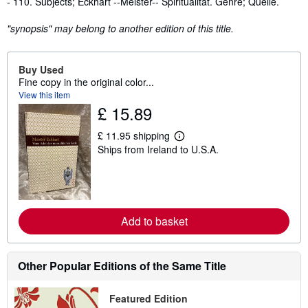
- 110. Subjects; Eckhart --Meister-- Spiritualität. Genre; Quelle.
"synopsis" may belong to another edition of this title.
Buy Used
Fine copy in the original color...
View this item
£ 15.89
£ 11.95 shipping
L
Ships from Ireland to U.S.A.
e
a
r
n
m
o
r
Add to basket
e
a
b
o
Other Popular Editions of the Same Title
u
t
s
h
Featured Edition
i