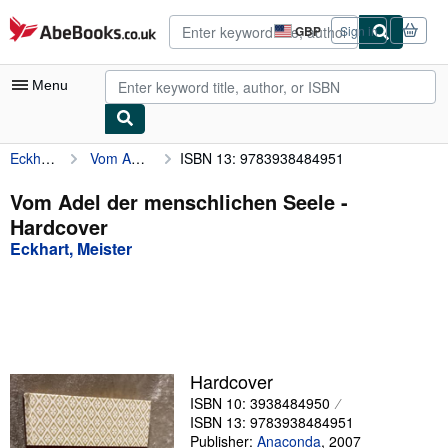
Skip to main content
AbeBooks.co.uk
GBP
Sign in
Site
shopping
preferences
Menu
Eckhart, Meister
Vom Adel der menschlichen Seele
ISBN 13: 9783938484951
My Account
My Purchases
Vom Adel der menschlichen Seele -
Hardcover
Advanced Search
Eckhart, Meister
Browse Collections
Rare Books
Art & Collectables
Textbooks
Hardcover
ISBN 10: 3938484950
Sellers
ISBN 13: 9783938484951
Start Selling
Publisher:
Anaconda
,
2007