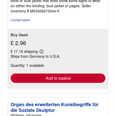
book or dust jacket that does show some signs of wear
5
on either the binding, dust jacket or pages.
Seller
stars
Inventory # M03926673044-V
Contact seller
Buy Used
£ 2.96
£ 17.16 shipping
Learn
Ships from Germany to U.S.A.
more
about
Quantity: 1 available
shipping
rates
Add to basket
Organ des erweiterten Kunstbegriffs für
die Soziale Skulptur
Stüttgen,Johannes