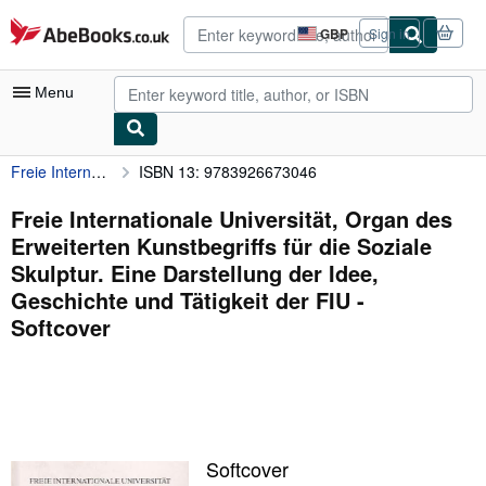
Skip to main content
AbeBooks.co.uk
GBP
Sign in
Site
shopping
preferences
Menu
Freie Internationale Universität, Organ des Erweiterten Kunstbegriffs für die Soziale Skulptur. Eine Darstellung der Idee, Geschichte und Tätigkeit der FIU
ISBN 13: 9783926673046
My Account
My Purchases
Freie Internationale Universität, Organ des
Erweiterten Kunstbegriffs für die Soziale
Advanced Search
Skulptur. Eine Darstellung der Idee,
Browse Collections
Geschichte und Tätigkeit der FIU -
Softcover
Rare Books
Art & Collectables
Textbooks
Sellers
Softcover
Start Selling