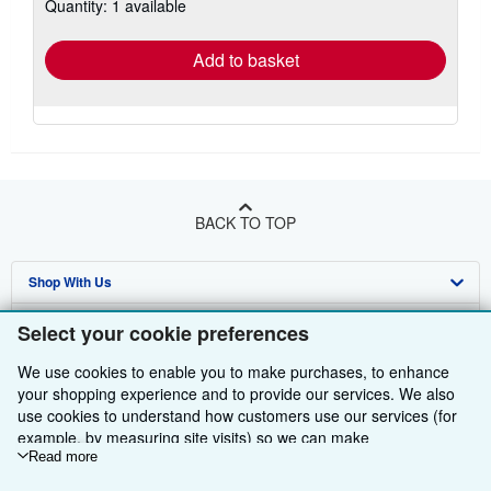
Quantity: 1 available
shipping
rates
Add to basket
BACK TO TOP
Shop With Us
Sell With Us
Advanced Search
Select your cookie preferences
About Us
Browse Collections
Start Selling
We use cookies to enable you to make purchases, to enhance
your shopping experience and to provide our services. We also
Find Help
My Account
Join Our Affiliate Programme
About AbeBooks
use cookies to understand how customers use our services (for
example, by measuring site visits) so we can make
Other AbeBooks Companies
My Orders
Book Buyback
Media
Help
improvements. If you agree, we'll also use third-party cookies to
Read more
show relevant content in ads and measure ad performance.
Follow AbeBooks
View Basket
Refer a seller
Careers
Customer Service
AbeBooks.com