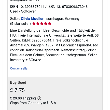
ISBN 10: 3926673044
/
ISBN 13: 9783926673046
Used
/
Softcover
Seller:
Clivia Mueller
, Isernhagen, Germany
Seller
(5-star seller)
rating
Eine Darstellung der Idee, Geschichte und Tätigkeit der
5
FIU. Freie Internationale Universität. 2.erweiterte Aufl. 56
out
Seiten. ISBN: 3926673044. Freie Volkshochschule
of
Argental e.V. Wangen. 1987. Mit Gebrauchsspuren/Used
5
condition. Kartoniert/Paperback. Namenseintrag,kleiner
stars
Fleck auf dem Schnitt, Sprache: deutsch/german.
Seller
Inventory # AC5472
Contact seller
Buy Used
£ 7.75
£ 20.68 shipping
Learn
Ships from Germany to U.S.A.
more
about