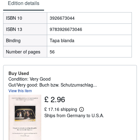
Edition details
ISBN 10
3926673044
ISBN 13
9783926673046
Binding
Tapa blanda
Number of pages
56
Buy Used
Condition: Very Good
Gut/Very good: Buch bzw. Schutzumschlag...
View this item
£ 2.96
£ 17.16 shipping
L
Ships from Germany to U.S.A.
e
a
r
n
m
o