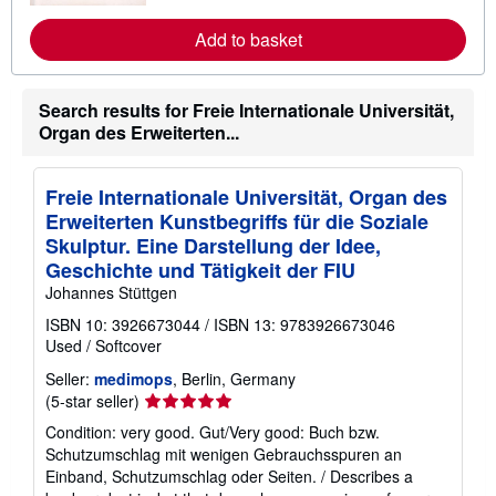
r
e
Add to basket
a
b
o
u
Search results for Freie Internationale Universität,
t
Organ des Erweiterten...
s
h
i
p
Freie Internationale Universität, Organ des
p
i
Erweiterten Kunstbegriffs für die Soziale
n
Skulptur. Eine Darstellung der Idee,
g
r
Geschichte und Tätigkeit der FIU
a
Johannes Stüttgen
t
e
ISBN 10: 3926673044
/
ISBN 13: 9783926673046
s
Used
/
Softcover
Seller:
medimops
, Berlin, Germany
Seller
(5-star seller)
rating
Condition: very good. Gut/Very good: Buch bzw.
5
Schutzumschlag mit wenigen Gebrauchsspuren an
out
Einband, Schutzumschlag oder Seiten. / Describes a
of