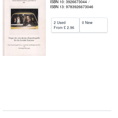
ISBN 10: 3926673044
ISBN 13: 9783926673046
Help
CLOSE
2 Used
0 New
From
£ 2.96