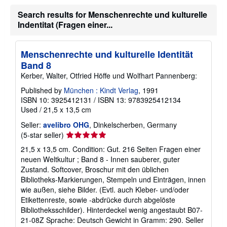
u
t
Search results for Menschenrechte und kulturelle
s
Indentitat (Fragen einer...
h
i
p
p
Menschenrechte und kulturelle Identität
i
n
Band 8
g
Kerber, Walter, Otfried Höffe und Wolfhart Pannenberg:
r
a
Published by
München : Kindt Verlag
, 1991
t
ISBN 10: 3925412131
/
ISBN 13: 9783925412134
e
s
Used
/
21,5 x 13,5 cm
Seller:
avelibro OHG
, Dinkelscherben, Germany
Seller
(5-star seller)
rating
21,5 x 13,5 cm. Condition: Gut. 216 Seiten Fragen einer
5
neuen Weltkultur ; Band 8 - Innen sauberer, guter
out
Zustand. Softcover, Broschur mit den üblichen
of
Bibliotheks-Markierungen, Stempeln und Einträgen, innen
5
wie außen, siehe Bilder. (Evtl. auch Kleber- und/oder
stars
Etikettenreste, sowie -abdrücke durch abgelöste
Bibliotheksschilder). Hinterdeckel wenig angestaubt B07-
21-08Z Sprache: Deutsch Gewicht in Gramm: 290.
Seller