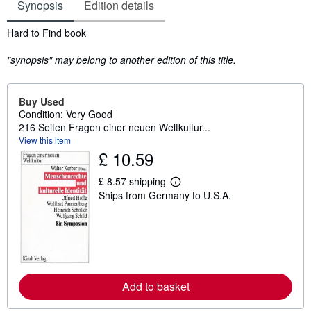
Synopsis
Edition details
Synopsis
Hard to Find book
"synopsis" may belong to another edition of this title.
Buy Used
Condition: Very Good
216 Seiten Fragen einer neuen Weltkultur...
View this item
£ 10.59
£ 8.57 shipping
L
Ships from Germany to U.S.A.
e
a
r
n
m
o
r
e
a
Add to basket
b
o