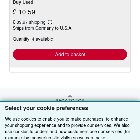
Buy Used
£ 10.59
£ 89.97 shipping
Learn
Ships from Germany to U.S.A.
more
about
Quantity: 4 available
shipping
rates
Add to basket
BACK TO TOP
Select your cookie preferences
Shop With Us
We use cookies to enable you to make purchases, to enhance
your shopping experience and to provide our services. We also
Sell With Us
Advanced Search
use cookies to understand how customers use our services (for
example, by measuring site visits) so we can make