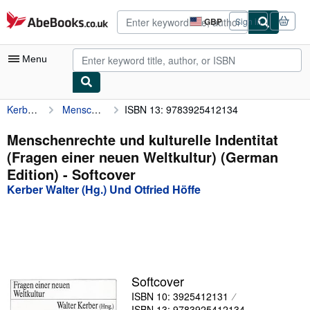
Skip to main content
AbeBooks.co.uk
GBP
Sign in
Site
shopping
preferences
Menu
Kerber Walter (Hg.) Und Otfried Höffe
Menschenrechte und kulturelle Indentitat (Fragen einer neuen Weltkultur) (German Edition)
ISBN 13: 9783925412134
My Account
My Purchases
Menschenrechte und kulturelle Indentitat
(Fragen einer neuen Weltkultur) (German
Advanced Search
Edition) - Softcover
Browse Collections
Kerber Walter (Hg.) Und Otfried Höffe
Rare Books
Art & Collectables
Textbooks
Softcover
Sellers
ISBN 10: 3925412131
Start Selling
ISBN 13: 9783925412134