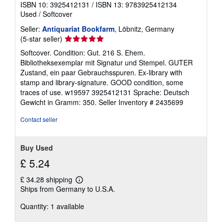
ISBN 10: 3925412131
/
ISBN 13: 9783925412134
Used
/
Softcover
Seller:
Antiquariat Bookfarm
, Löbnitz, Germany
Seller
(5-star seller)
rating
Softcover. Condition: Gut. 216 S. Ehem.
5
Bibliotheksexemplar mit Signatur und Stempel. GUTER
out
Zustand, ein paar Gebrauchsspuren. Ex-library with
of
stamp and library-signature. GOOD condition, some
5
traces of use. w19597 3925412131 Sprache: Deutsch
stars
Gewicht in Gramm: 350.
Seller Inventory # 2435699
Contact seller
Buy Used
£ 5.24
£ 34.28 shipping
Learn
Ships from Germany to U.S.A.
more
about
Quantity: 1 available
shipping
rates