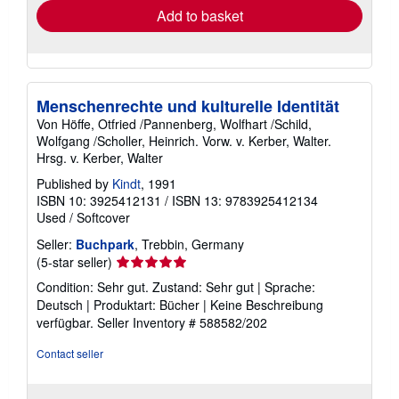
Add to basket
Menschenrechte und kulturelle Identität
Von Höffe, Otfried /Pannenberg, Wolfhart /Schild,
Wolfgang /Scholler, Heinrich. Vorw. v. Kerber, Walter.
Hrsg. v. Kerber, Walter
Published by
Kindt
, 1991
ISBN 10: 3925412131
/
ISBN 13: 9783925412134
Used
/
Softcover
Seller:
Buchpark
, Trebbin, Germany
Seller
(5-star seller)
rating
Condition: Sehr gut. Zustand: Sehr gut | Sprache:
5
Deutsch | Produktart: Bücher | Keine Beschreibung
out
verfügbar.
Seller Inventory # 588582/202
of
5
Contact seller
stars