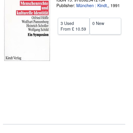
Publisher:
München : Kindt,
,
1991
Help
CLOSE
3 Used
0 New
From
£ 10.59