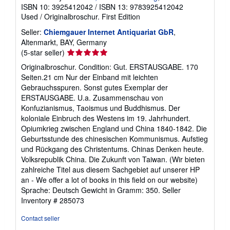
ISBN 10: 3925412042
/
ISBN 13: 9783925412042
Used
/
Originalbroschur.
First Edition
Seller:
Chiemgauer Internet Antiquariat GbR
,
Altenmarkt, BAY, Germany
Seller
(5-star seller)
rating
Originalbroschur. Condition: Gut. ERSTAUSGABE. 170
5
Seiten.21 cm Nur der Einband mit leichten
out
Gebrauchsspuren. Sonst gutes Exemplar der
of
ERSTAUSGABE. U.a. Zusammenschau von
5
Konfuzianismus, Taoismus und Buddhismus. Der
stars
koloniale Einbruch des Westens im 19. Jahrhundert.
Opiumkrieg zwischen England und China 1840-1842. Die
Geburtsstunde des chinesischen Kommunismus. Aufstieg
und Rückgang des Christentums. Chinas Denken heute.
Volksrepublik China. Die Zukunft von Taiwan. (Wir bieten
zahlreiche Titel aus diesem Sachgebiet auf unserer HP
an - We offer a lot of books in this field on our website)
Sprache: Deutsch Gewicht in Gramm: 350.
Seller
Inventory # 285073
Contact seller