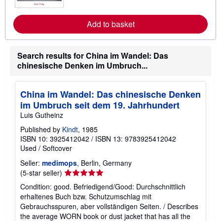
r
e
a
Add to basket
b
o
u
t
Search results for China im Wandel: Das
s
chinesische Denken im Umbruch...
h
i
p
p
China im Wandel: Das chinesische Denken
i
n
im Umbruch seit dem 19. Jahrhundert
g
Luis Gutheinz
r
a
Published by
Kindt
, 1985
t
ISBN 10: 3925412042
/
ISBN 13: 9783925412042
e
s
Used
/
Softcover
Seller:
medimops
, Berlin, Germany
Seller
(5-star seller)
rating
Condition: good. Befriedigend/Good: Durchschnittlich
5
erhaltenes Buch bzw. Schutzumschlag mit
out
Gebrauchsspuren, aber vollständigen Seiten. / Describes
of
the average WORN book or dust jacket that has all the