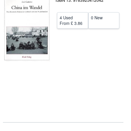
ISBN 13: 9783925412042
Help
4 Used
0 New
CLOSE
From
£ 3.86