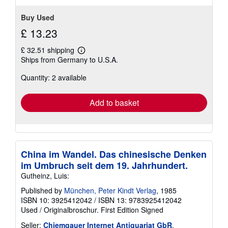
Buy Used
£ 13.23
£ 32.51 shipping
Learn
Ships from Germany to U.S.A.
more
about
Quantity: 2 available
shipping
rates
Add to basket
China im Wandel. Das chinesische Denken
im Umbruch seit dem 19. Jahrhundert.
Gutheinz, Luis:
Published by
München, Peter Kindt Verlag
, 1985
ISBN 10: 3925412042
/
ISBN 13: 9783925412042
Used
/
Originalbroschur.
First Edition
Signed
Seller:
Chiemgauer Internet Antiquariat GbR
,