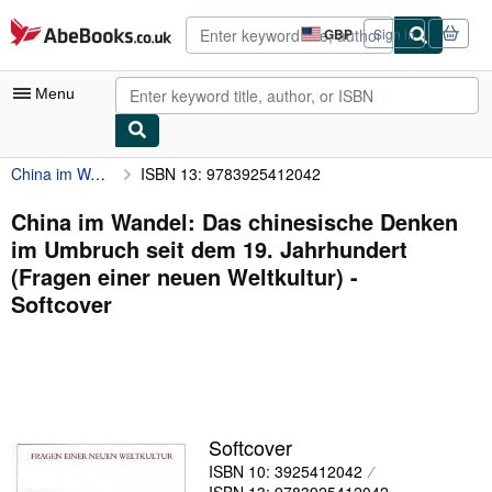
Skip to main content
AbeBooks.co.uk
GBP
Sign in
Site
shopping
preferences
Menu
China im Wandel: Das chinesische Denken im Umbruch seit dem 19. Jahrhundert (Fragen einer neuen Weltkultur)
ISBN 13: 9783925412042
My Account
My Purchases
China im Wandel: Das chinesische Denken
im Umbruch seit dem 19. Jahrhundert
Advanced Search
(Fragen einer neuen Weltkultur) -
Browse Collections
Softcover
Rare Books
Art & Collectables
Textbooks
Softcover
Sellers
ISBN 10: 3925412042
Start Selling