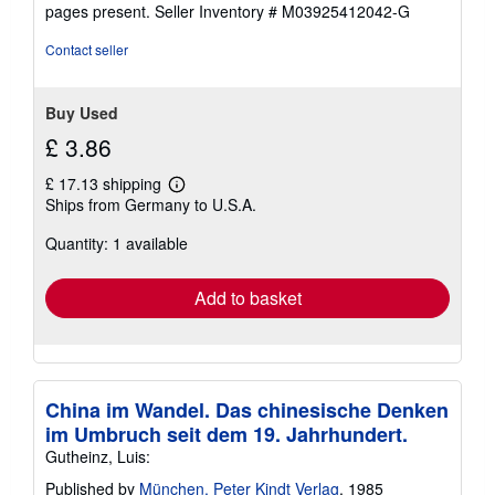
5
pages present.
Seller Inventory # M03925412042-G
stars
Contact seller
Buy Used
£ 3.86
£ 17.13 shipping
Learn
Ships from Germany to U.S.A.
more
about
Quantity: 1 available
shipping
rates
Add to basket
China im Wandel. Das chinesische Denken
im Umbruch seit dem 19. Jahrhundert.
Gutheinz, Luis:
Published by
München, Peter Kindt Verlag
, 1985