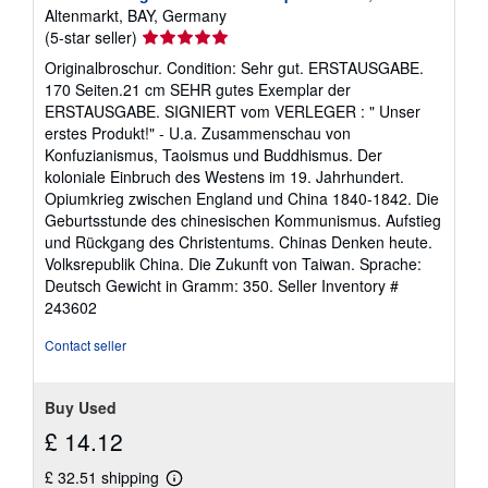
Altenmarkt, BAY, Germany
Seller
(5-star seller)
rating
Originalbroschur. Condition: Sehr gut. ERSTAUSGABE.
5
170 Seiten.21 cm SEHR gutes Exemplar der
out
ERSTAUSGABE. SIGNIERT vom VERLEGER : " Unser
of
erstes Produkt!" - U.a. Zusammenschau von
5
Konfuzianismus, Taoismus und Buddhismus. Der
stars
koloniale Einbruch des Westens im 19. Jahrhundert.
Opiumkrieg zwischen England und China 1840-1842. Die
Geburtsstunde des chinesischen Kommunismus. Aufstieg
und Rückgang des Christentums. Chinas Denken heute.
Volksrepublik China. Die Zukunft von Taiwan. Sprache:
Deutsch Gewicht in Gramm: 350.
Seller Inventory #
243602
Contact seller
Buy Used
£ 14.12
£ 32.51 shipping
Learn