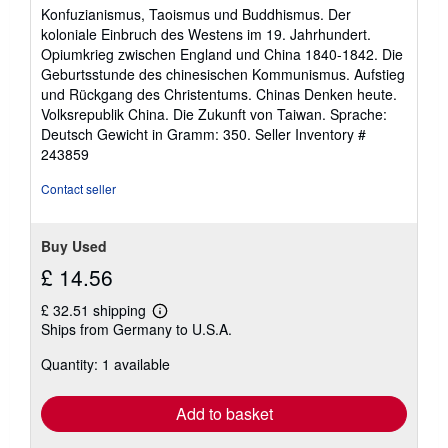
of
Konfuzianismus, Taoismus und Buddhismus. Der
5
koloniale Einbruch des Westens im 19. Jahrhundert.
stars
Opiumkrieg zwischen England und China 1840-1842. Die
Geburtsstunde des chinesischen Kommunismus. Aufstieg
und Rückgang des Christentums. Chinas Denken heute.
Volksrepublik China. Die Zukunft von Taiwan. Sprache:
Deutsch Gewicht in Gramm: 350.
Seller Inventory #
243859
Contact seller
Buy Used
£ 14.56
£ 32.51 shipping
Learn
Ships from Germany to U.S.A.
more
about
Quantity: 1 available
shipping
rates
Add to basket