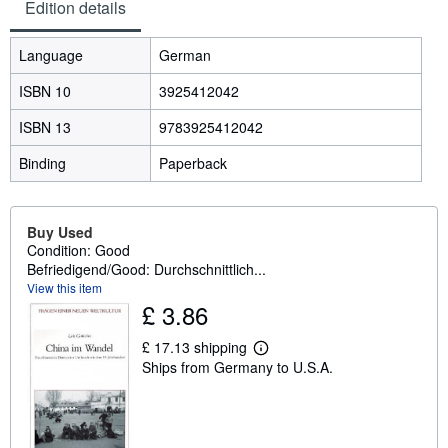
Edition details
Language
German
ISBN 10
3925412042
ISBN 13
9783925412042
Binding
Paperback
Buy Used
Condition: Good
Befriedigend/Good: Durchschnittlich...
View this item
£ 3.86
£ 17.13 shipping
L
Ships from Germany to U.S.A.
e
a
r
n
m
o