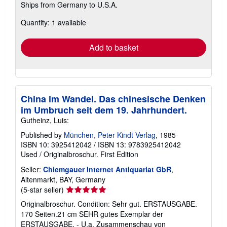
Ships from Germany to U.S.A.
more
about
Quantity: 1 available
shipping
rates
Add to basket
China im Wandel. Das chinesische Denken
im Umbruch seit dem 19. Jahrhundert.
Gutheinz, Luis:
Published by
München, Peter Kindt Verlag
, 1985
ISBN 10: 3925412042
/
ISBN 13: 9783925412042
Used
/
Originalbroschur.
First Edition
Seller:
Chiemgauer Internet Antiquariat GbR
,
Altenmarkt, BAY, Germany
Seller
(5-star seller)
rating
Originalbroschur. Condition: Sehr gut. ERSTAUSGABE.
5
170 Seiten.21 cm SEHR gutes Exemplar der
out
ERSTAUSGABE. - U.a. Zusammenschau von