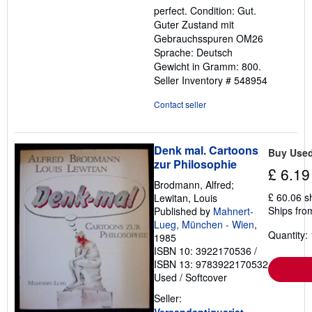
out
perfect. Condition: Gut.
of
Guter Zustand mit
5
Gebrauchsspuren OM26
stars
Sprache: Deutsch
Gewicht in Gramm: 800.
Seller Inventory # 548954
Contact seller
Denk mal. Cartoons
Buy Use
zur Philosophie
£ 6.19
Brodmann, Alfred;
£ 60.06 s
Lewitan, Louis
Ships fro
Published by
Mahnert-
Lueg, München - Wien
,
Quantity: 
1985
ISBN 10: 3922170536
/
ISBN 13: 9783922170532
Used
/
Softcover
Seller: