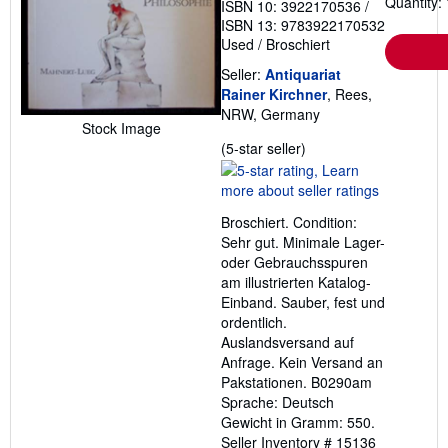
Quantity: 
ISBN 10: 3922170536
/
ISBN 13: 9783922170532
Used
/
Broschiert
Seller:
Antiquariat
Rainer Kirchner
, Rees,
NRW, Germany
Stock Image
Seller
(5-star seller)
rating
5
out
Broschiert. Condition:
of
Sehr gut. Minimale Lager-
5
oder Gebrauchsspuren
stars
am illustrierten Katalog-
Einband. Sauber, fest und
ordentlich.
Auslandsversand auf
Anfrage. Kein Versand an
Pakstationen. B0290am
Sprache: Deutsch
Gewicht in Gramm: 550.
Seller Inventory # 15136