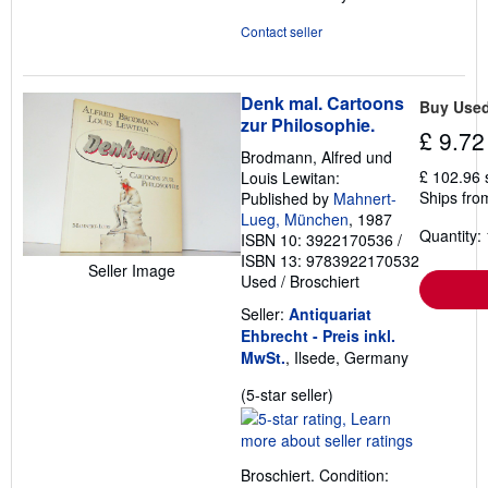
Contact seller
Denk mal. Cartoons
Buy Use
zur Philosophie.
£ 9.72
Brodmann, Alfred und
£ 102.96 
Louis Lewitan:
Ships fro
Published by
Mahnert-
Lueg, München
, 1987
Quantity: 
ISBN 10: 3922170536
/
ISBN 13: 9783922170532
Seller Image
Used
/
Broschiert
Seller:
Antiquariat
Ehbrecht - Preis inkl.
MwSt.
, Ilsede, Germany
Seller
(5-star seller)
rating
5
out
Broschiert. Condition:
of