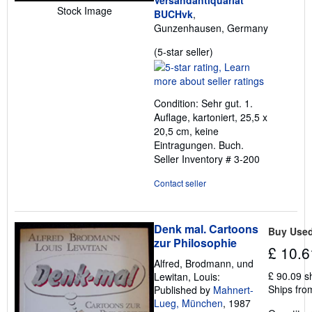
Versandantiquariat
Stock Image
BUCHvk
,
Gunzenhausen, Germany
Seller
(5-star seller)
rating
5
out
Condition: Sehr gut. 1.
of
Auflage, kartoniert, 25,5 x
5
20,5 cm, keine
stars
Eintragungen. Buch.
Seller Inventory # 3-200
Contact seller
Denk mal. Cartoons
Buy Use
zur Philosophie
£ 10.6
Alfred, Brodmann, und
£ 90.09 s
Lewitan, Louis:
Ships fro
Published by
Mahnert-
Lueg, München
, 1987