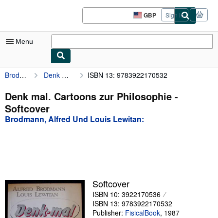
Skip to main content
AbeBooks.co.uk
GBP
Sign in
Site
shopping
preferences
Menu
Brodmann, Alfred Und Louis Lewitan:
Denk mal. Cartoons zur Philosophie
ISBN 13: 9783922170532
My Account
My Purchases
Denk mal. Cartoons zur Philosophie -
Softcover
Advanced Search
Brodmann, Alfred Und Louis Lewitan:
Browse Collections
Rare Books
Art & Collectables
Textbooks
Softcover
ISBN 10: 3922170536
Sellers
ISBN 13: 9783922170532
Start Selling
Publisher:
FisicalBook
,
1987