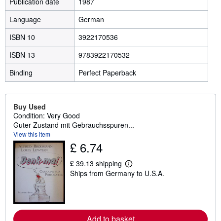
Publication date
1987
Language
German
ISBN 10
3922170536
ISBN 13
9783922170532
Binding
Perfect Paperback
Buy Used
Condition: Very Good
Guter Zustand mit Gebrauchsspuren...
View this item
£ 6.74
£ 39.13 shipping
L
Ships from Germany to U.S.A.
e
a
r
n
m
o
Add to basket
r