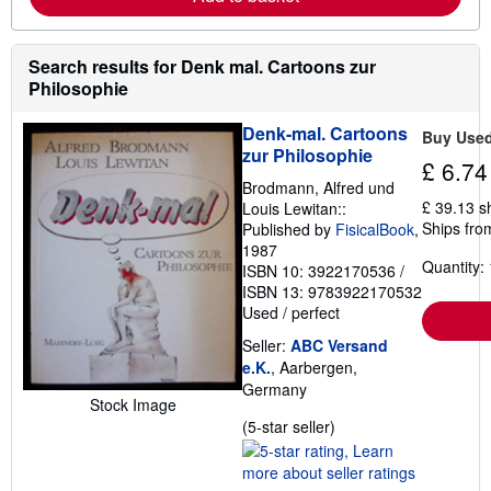
e
a
b
o
Search results for Denk mal. Cartoons zur
u
Philosophie
t
s
h
Denk-mal. Cartoons
Buy Use
i
zur Philosophie
p
£ 6.74
p
Brodmann, Alfred und
i
£ 39.13 s
Louis Lewitan::
n
g
Ships fro
Published by
FisicalBook
,
r
1987
a
Quantity: 
ISBN 10: 3922170536
/
t
ISBN 13: 9783922170532
e
s
Used
/
perfect
Seller:
ABC Versand
e.K.
, Aarbergen,
Germany
Stock Image
Seller
(5-star seller)
rating
5