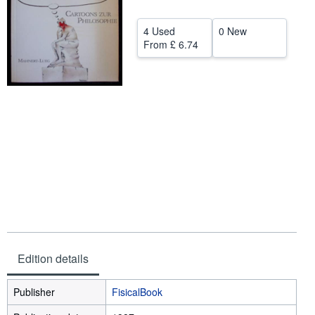
Help
4 Used
0 New
CLOSE
From
£ 6.74
Edition details
Publisher
FisicalBook