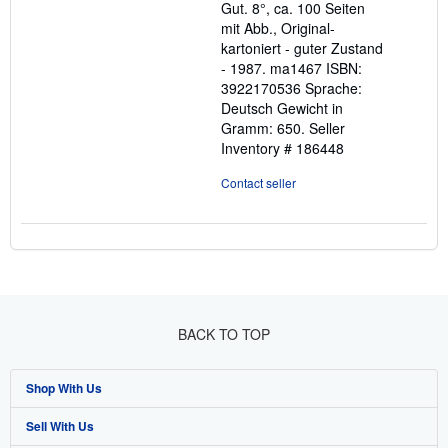
Gut. 8°, ca. 100 Seiten
5
mit Abb., Original-
stars
kartoniert - guter Zustand
- 1987. ma1467 ISBN:
3922170536 Sprache:
Deutsch Gewicht in
Gramm: 650.
Seller
Inventory # 186448
Contact seller
BACK TO TOP
Shop With Us
Sell With Us
Advanced Search