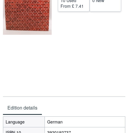
10 Used
0 New
From
£ 7.41
Start Selling
Help
CLOSE
Edition details
Language
German
ISBN 10
3920192737