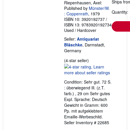
Ships fro
Riepenhausen, Axel:
Published by
Münster/W.
Quantity: 
: Coppenrath
, 1979
ISBN 10: 3920192737
/
ISBN 13: 9783920192734
Used
/
Hardcover
Seller:
Antiquariat
Bläschke
, Darmstadt,
Germany
Seller
(4-star seller)
rating
4
out
Condition: Sehr gut. 72 S.
of
: überwiegend Ill. (z.T.
5
farb.) , 29 cm Sehr gutes
stars
Expl. Sprache: Deutsch
Gewicht in Gramm: 600
Pp. mit aufgeklebtem
Emaille-Werbeschild.
Seller Inventory # 22685