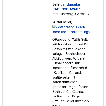
Seller:
antiquariat
RABENSCHWARZ
,
Braunschweig, Germany
Seller
(4-star seller)
rating
4
out
OPappband. 72(8) Seiten
of
mit Abbildungen und 24
5
Seiten mit zahlreichen
stars
farbigen Blechschilder-
Abbildungen. Vorderer
Einbanddeckel mit
montiertem Blechschild
(Replikat). Zustand:
Vortitelseite mit
handschriftlichen
Nameneinträgen Dieses
Buch gehört: Cabina,
Bettina, und Jürgen . :
Size: 4°.
Seller Inventory
# 064777