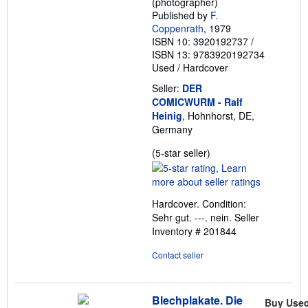
(photographer)
Published by
F.
Coppenrath
, 1979
ISBN 10: 3920192737
/
ISBN 13: 9783920192734
Used
/
Hardcover
Seller:
DER
COMICWURM - Ralf
Heinig
, Hohnhorst, DE,
Germany
Seller
(5-star seller)
rating
5
out
Hardcover. Condition:
of
Sehr gut. ---. nein.
Seller
5
Inventory # 201844
stars
Contact seller
Blechplakate. Die
Buy Use