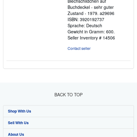
Blechschildchen auf
Buchdeckel - sehr guter
Zustand - 1979. a29696
ISBN: 3920192737
Sprache: Deutsch
Gewicht in Gramm: 600.
Seller Inventory # 14506
Contact seller
BACK TO TOP
Shop With Us
Sell With Us
Advanced Search
About Us
Browse Collections
Start Selling