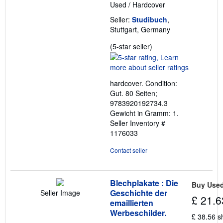
Used
/
Hardcover
Seller:
Studibuch
,
Stuttgart, Germany
Seller
(5-star seller)
rating
5
out
hardcover. Condition:
of
Gut. 80 Seiten;
5
9783920192734.3
stars
Gewicht in Gramm: 1.
Seller Inventory #
1176033
Contact seller
Blechplakate : Die
Buy Use
Geschichte der
Seller Image
£ 21.6
emaillierten
Werbeschilder.
£ 38.56 s