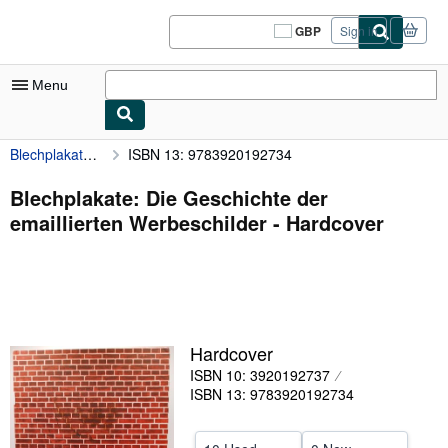
Skip to main content
AbeBooks.co.uk
GBP
Sign in
Site
shopping
preferences
Menu
Blechplakate: Die Geschichte der emaillierten Werbeschilder
ISBN 13: 9783920192734
My Account
My Purchases
Blechplakate: Die Geschichte der
emaillierten Werbeschilder - Hardcover
Sign Off
Advanced Search
Browse Collections
Rare Books
Hardcover
Art & Collectables
ISBN 10: 3920192737
ISBN 13: 9783920192734
Textbooks
Sellers