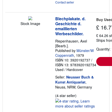
Contact seller
Blechplakate. d.
Buy Use
Geschichte d.
Stock Image
£ 16.7
emaillierten
Werbeschilder.
£ 64.26 s
Ships fro
Riepenhausen, Axel
[Bearb.].
Quantity: 
Published by
Münster/W
Coppenrath
, 1979
ISBN 10: 3920192737
/
ISBN 13: 9783920192734
Used
/
Hardcover
Seller:
Neusser Buch &
Kunst Antiquariat
,
Neuss, NRW, Germany
Seller
(4-star seller)
rating
4
out