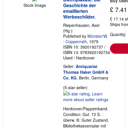
Buy Use
t
Geschichte der
Stock Image
s
£ 7.41
emaillierten
h
i
Werbeschilder.
£ 17.14 s
p
Ships fro
p
Riepenhausen, Axel
i
(Hg.):
n
Quantity: 
Published by
Münster/W.
g
: Coppenrath
, 1979
r
a
ISBN 10: 3920192737
/
t
ISBN 13: 9783920192734
e
Used
/
Hardcover
s
Seller:
Antiquariat
Thomas Haker GmbH &
Co. KG
, Berlin, Germany
Seller
(5-star seller)
rating
5
out
Hardcover/Pappeinband.
of
Condition: Gut. 72 S. :
5
überw. Ill. Guter Zustand.
stars
Bibliotheksexemplar mit