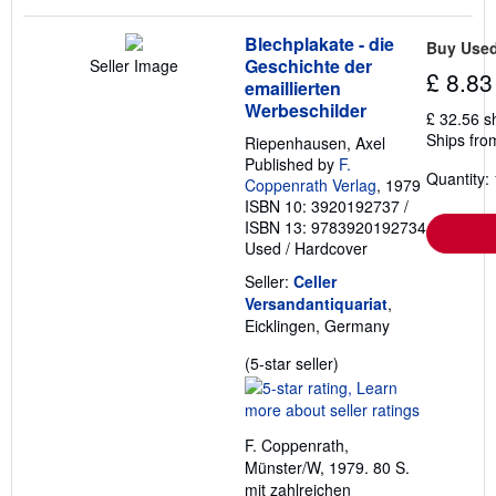
Blechplakate - die
Buy Use
Geschichte der
Seller Image
£ 8.83
emaillierten
Werbeschilder
£ 32.56 s
Ships fro
Riepenhausen, Axel
Published by
F.
Quantity: 
Coppenrath Verlag
, 1979
ISBN 10: 3920192737
/
ISBN 13: 9783920192734
Used
/
Hardcover
Seller:
Celler
Versandantiquariat
,
Eicklingen, Germany
Seller
(5-star seller)
rating
5
out
F. Coppenrath,
of
Münster/W, 1979. 80 S.
5
mit zahlreichen
stars