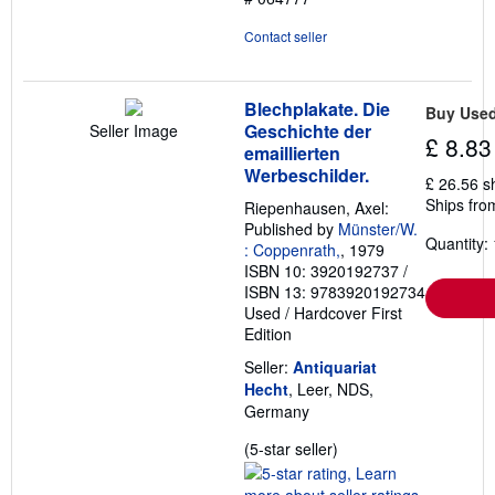
Contact seller
Blechplakate. Die
Buy Use
Geschichte der
Seller Image
£ 8.83
emaillierten
Werbeschilder.
£ 26.56 s
Ships fro
Riepenhausen, Axel:
Published by
Münster/W.
Quantity: 
: Coppenrath,
, 1979
ISBN 10: 3920192737
/
ISBN 13: 9783920192734
Used
/
Hardcover
First
Edition
Seller:
Antiquariat
Hecht
, Leer, NDS,
Germany
Seller
(5-star seller)
rating
5