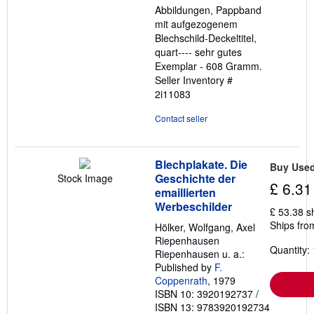
Abbildungen, Pappband
mit aufgezogenem
Blechschild-Deckeltitel,
quart---- sehr gutes
Exemplar - 608 Gramm.
Seller Inventory #
2i11083
Contact seller
Blechplakate. Die
Buy Use
Geschichte der
Stock Image
£ 6.31
emaillierten
Werbeschilder
£ 53.38 s
Ships fro
Hölker, Wolfgang, Axel
Riepenhausen
Quantity: 
Riepenhausen u. a.:
Published by
F.
Coppenrath
, 1979
ISBN 10: 3920192737
/
ISBN 13: 9783920192734