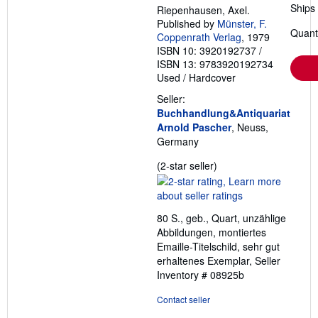
Ships
Riepenhausen, Axel.
Published by
Münster, F.
Quanti
Coppenrath Verlag
, 1979
ISBN 10: 3920192737
/
ISBN 13: 9783920192734
Used
/
Hardcover
Seller:
Buchhandlung&Antiquariat
Arnold Pascher
, Neuss,
Germany
Seller
(2-star seller)
rating
2
out
80 S., geb., Quart, unzählige
of
Abbildungen, montiertes
5
Emaille-Titelschild, sehr gut
stars
erhaltenes Exemplar,
Seller
Inventory # 08925b
Contact seller