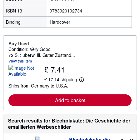
ISBN 13
9783920192734
Binding
Hardcover
Buy Used
Condition: Very Good
72 S. : überw. Ill. Guter Zustand...
View this item
£ 7.41
£ 17.14 shipping
L
Ships from Germany to U.S.A.
e
a
r
Add to basket
n
m
o
r
e
Search results for Blechplakate: Die Geschichte der
a
emaillierten Werbeschilder
b
o
u
Blechplakate: die