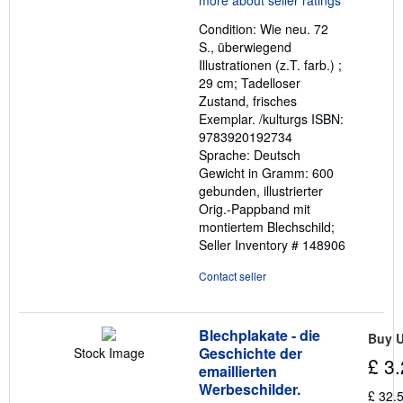
out
Condition: Wie neu. 72
of
S., überwiegend
5
Illustrationen (z.T. farb.) ;
stars
29 cm; Tadelloser
Zustand, frisches
Exemplar. /kulturgs ISBN:
9783920192734
Sprache: Deutsch
Gewicht in Gramm: 600
gebunden, illustrierter
Orig.-Pappband mit
montiertem Blechschild;
Seller Inventory # 148906
Contact seller
Blechplakate - die
Buy 
Geschichte der
Stock Image
£ 3
emaillierten
Werbeschilder.
£ 32.