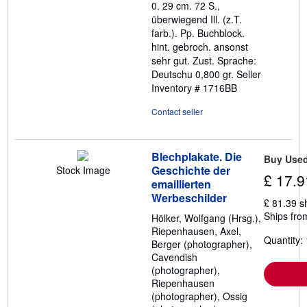
0. 29 cm. 72 S.,
of
überwiegend Ill. (z.T.
5
farb.). Pp. Buchblock.
stars
hint. gebroch. ansonst
sehr gut. Zust. Sprache:
Deutschu 0,800 gr.
Seller
Inventory # 1716BB
Contact seller
Blechplakate. Die
Buy Use
Geschichte der
Stock Image
£ 17.9
emaillierten
Werbeschilder
£ 81.39 s
Ships fro
Hölker, Wolfgang (Hrsg.),
Riepenhausen, Axel,
Quantity: 
Berger (photographer),
Cavendish
(photographer),
Riepenhausen
(photographer), Ossig