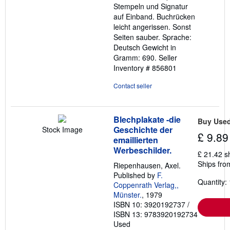
Stempeln und Signatur
auf Einband. Buchrücken
leicht angerissen. Sonst
Seiten sauber. Sprache:
Deutsch Gewicht in
Gramm: 690.
Seller
Inventory # 856801
Contact seller
Blechplakate -die
Buy Use
Geschichte der
Stock Image
£ 9.89
emaillierten
Werbeschilder.
£ 21.42 s
Ships fro
Riepenhausen, Axel.
Published by
F.
Quantity: 
Coppenrath Verlag,,
Münster.
, 1979
ISBN 10: 3920192737
/
ISBN 13: 9783920192734
Used