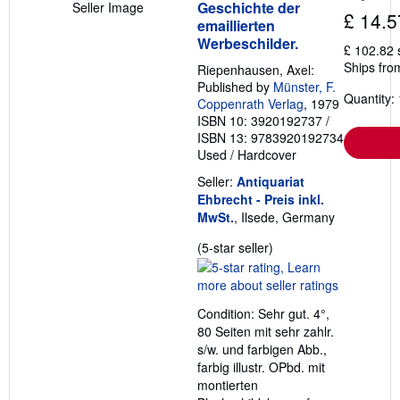
Geschichte der
Seller Image
£ 14.5
emaillierten
Werbeschilder.
£ 102.82 
Ships fro
Riepenhausen, Axel:
Published by
Münster, F.
Quantity: 
Coppenrath Verlag
, 1979
ISBN 10: 3920192737
/
ISBN 13: 9783920192734
Used
/
Hardcover
Seller:
Antiquariat
Ehbrecht - Preis inkl.
MwSt.
, Ilsede, Germany
Seller
(5-star seller)
rating
5
out
Condition: Sehr gut. 4°,
of
80 Seiten mit sehr zahlr.
5
s/w. und farbigen Abb.,
stars
farbig illustr. OPbd. mit
montierten