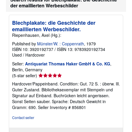
t
der emaillierten Werbeschilder
s
h
i
Blechplakate: die Geschichte der
p
p
emaillierten Werbeschilder.
i
Riepenhausen, Axel (Hg.):
n
g
Published by
Münster/W. : Coppenrath
, 1979
r
a
ISBN 10: 3920192737
/
ISBN 13: 9783920192734
t
Used
/
Hardcover
e
s
Seller:
Antiquariat Thomas Haker GmbH & Co. KG
,
Berlin, Germany
Seller
(5-star seller)
rating
Hardcover/Pappeinband. Condition: Gut. 72 S. : überw. Ill.
5
Guter Zustand. Bibliotheksexemplar mit Stempeln und
out
Signatur auf Einband. Buchrücken leicht angerissen.
of
Sonst Seiten sauber. Sprache: Deutsch Gewicht in
5
Gramm: 690.
Seller Inventory # 856801
stars
Contact seller