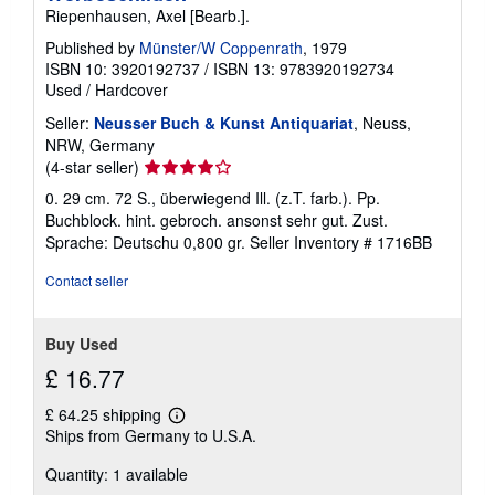
Riepenhausen, Axel [Bearb.].
Published by
Münster/W Coppenrath
, 1979
ISBN 10: 3920192737
/
ISBN 13: 9783920192734
Used
/
Hardcover
Seller:
Neusser Buch & Kunst Antiquariat
, Neuss,
NRW, Germany
Seller
(4-star seller)
rating
0. 29 cm. 72 S., überwiegend Ill. (z.T. farb.). Pp.
4
Buchblock. hint. gebroch. ansonst sehr gut. Zust.
out
Sprache: Deutschu 0,800 gr.
Seller Inventory # 1716BB
of
5
Contact seller
stars
Buy Used
£ 16.77
£ 64.25 shipping
Learn
Ships from Germany to U.S.A.
more
about
Quantity: 1 available
shipping
rates