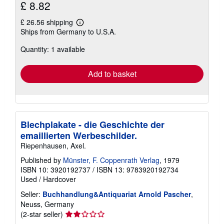
£ 8.82
£ 26.56 shipping
Learn
Ships from Germany to U.S.A.
more
about
Quantity: 1 available
shipping
rates
Add to basket
Blechplakate - die Geschichte der
emaillierten Werbeschilder.
Riepenhausen, Axel.
Published by
Münster, F. Coppenrath Verlag
, 1979
ISBN 10: 3920192737
/
ISBN 13: 9783920192734
Used
/
Hardcover
Seller:
Buchhandlung&Antiquariat Arnold Pascher
,
Neuss, Germany
Seller
(2-star seller)
rating