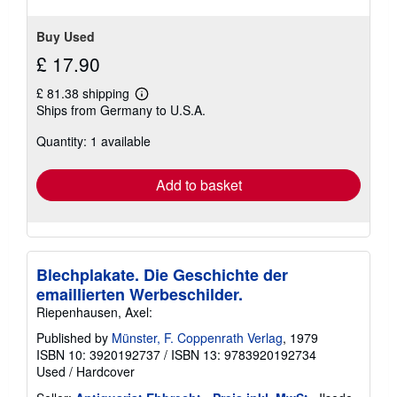
stars
Buy Used
£ 17.90
£ 81.38 shipping
Learn
Ships from Germany to U.S.A.
more
about
Quantity: 1 available
shipping
rates
Add to basket
Blechplakate. Die Geschichte der
emaillierten Werbeschilder.
Riepenhausen, Axel:
Published by
Münster, F. Coppenrath Verlag
, 1979
ISBN 10: 3920192737
/
ISBN 13: 9783920192734
Used
/
Hardcover