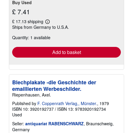
Buy Used
£ 7.41
£ 17.13 shipping
Learn
Ships from Germany to U.S.A.
more
about
Quantity: 1 available
shipping
rates
Add to basket
Blechplakate -die Geschichte der
emaillierten Werbeschilder.
Riepenhausen, Axel.
Published by
F. Coppenrath Verlag,, Münster.
, 1979
ISBN 10: 3920192737
/
ISBN 13: 9783920192734
Used
Seller:
antiquariat RABENSCHWARZ
, Braunschweig,
Germany