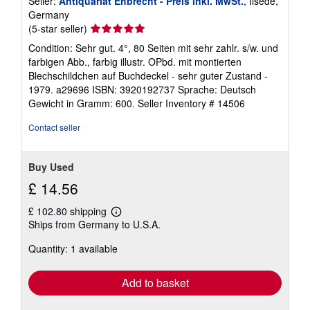
Seller:
Antiquariat Ehbrecht - Preis inkl. MwSt.
, Ilsede,
Germany
Seller
(5-star seller)
rating
Condition: Sehr gut. 4°, 80 Seiten mit sehr zahlr. s/w. und
5
farbigen Abb., farbig illustr. OPbd. mit montierten
out
Blechschildchen auf Buchdeckel - sehr guter Zustand -
of
1979. a29696 ISBN: 3920192737 Sprache: Deutsch
5
Gewicht in Gramm: 600.
Seller Inventory # 14506
stars
Contact seller
Buy Used
£ 14.56
£ 102.80 shipping
Learn
Ships from Germany to U.S.A.
more
about
Quantity: 1 available
shipping
rates
Add to basket