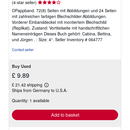
Seller
(4-star seller)
rating
OPappband. 72(8) Seiten mit Abbildungen und 24 Seiten
4
mit zahlreichen farbigen Blechschilder-Abbildungen.
out
Vorderer Einbanddeckel mit montiertem Blechschild
of
(Replikat). Zustand: Vortitelseite mit handschriftlichen
5
Nameneinträgen Dieses Buch gehört: Cabina, Bettina,
stars
und Jürgen . : Size: 4°.
Seller Inventory # 064777
Contact seller
Buy Used
£ 9.89
£ 21.42 shipping
Learn
Ships from Germany to U.S.A.
more
about
Quantity: 1 available
shipping
rates
Add to basket