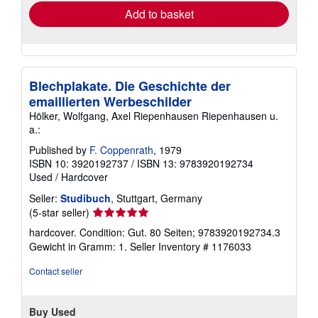
Add to basket
Blechplakate. Die Geschichte der
emaillierten Werbeschilder
Hölker, Wolfgang, Axel Riepenhausen Riepenhausen u.
a.:
Published by
F. Coppenrath
, 1979
ISBN 10: 3920192737
/
ISBN 13: 9783920192734
Used
/
Hardcover
Seller:
Studibuch
, Stuttgart, Germany
Seller
(5-star seller)
rating
hardcover. Condition: Gut. 80 Seiten; 9783920192734.3
5
Gewicht in Gramm: 1.
Seller Inventory # 1176033
out
of
Contact seller
5
stars
Buy Used