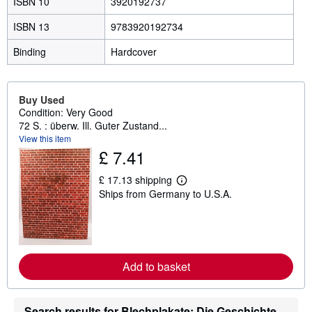
ISBN 10
3920192737
ISBN 13
9783920192734
Binding
Hardcover
Buy Used
Condition: Very Good
72 S. : überw. Ill. Guter Zustand...
View this item
£ 7.41
£ 17.13 shipping
L
Ships from Germany to U.S.A.
e
a
r
n
m
o
r
Add to basket
e
a
b
o
Search results for Blechplakate: Die Geschichte
u