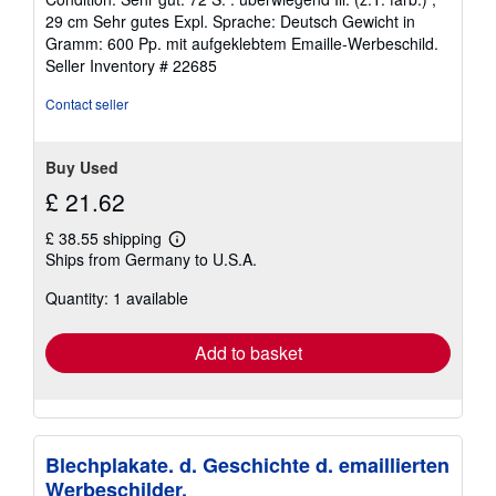
4
29 cm Sehr gutes Expl. Sprache: Deutsch Gewicht in
out
Gramm: 600 Pp. mit aufgeklebtem Emaille-Werbeschild.
of
Seller Inventory # 22685
5
stars
Contact seller
Buy Used
£ 21.62
£ 38.55 shipping
Learn
Ships from Germany to U.S.A.
more
about
Quantity: 1 available
shipping
rates
Add to basket
Blechplakate. d. Geschichte d. emaillierten
Werbeschilder.