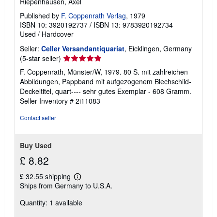
Riepenhausen, Axel
Published by
F. Coppenrath Verlag
, 1979
ISBN 10: 3920192737
/
ISBN 13: 9783920192734
Used
/
Hardcover
Seller:
Celler Versandantiquariat
, Eicklingen, Germany
Seller
(5-star seller)
rating
F. Coppenrath, Münster/W, 1979. 80 S. mit zahlreichen
5
Abbildungen, Pappband mit aufgezogenem Blechschild-
out
Deckeltitel, quart---- sehr gutes Exemplar - 608 Gramm.
of
Seller Inventory # 2i11083
5
stars
Contact seller
Buy Used
£ 8.82
£ 32.55 shipping
Learn
Ships from Germany to U.S.A.
more
about
Quantity: 1 available
shipping
rates