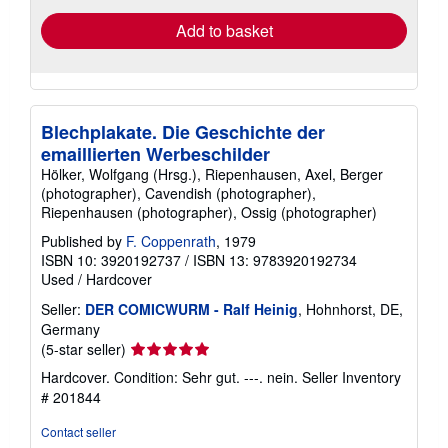
Add to basket
Blechplakate. Die Geschichte der
emaillierten Werbeschilder
Hölker, Wolfgang (Hrsg.), Riepenhausen, Axel, Berger
(photographer), Cavendish (photographer),
Riepenhausen (photographer), Ossig (photographer)
Published by
F. Coppenrath
, 1979
ISBN 10: 3920192737
/
ISBN 13: 9783920192734
Used
/
Hardcover
Seller:
DER COMICWURM - Ralf Heinig
, Hohnhorst, DE,
Germany
Seller
(5-star seller)
rating
Hardcover. Condition: Sehr gut. ---. nein.
Seller Inventory
5
# 201844
out
of
Contact seller
5