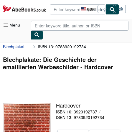
Skip to main content
AbeBooks.co.uk
GBP
Sign in
Site
shopping
preferences
Menu
Blechplakate: Die Geschichte der emaillierten Werbeschilder
ISBN 13: 9783920192734
My Account
My Purchases
Blechplakate: Die Geschichte der
emaillierten Werbeschilder - Hardcover
Advanced Search
Browse Collections
Rare Books
Art & Collectables
Hardcover
Textbooks
ISBN 10: 3920192737
ISBN 13: 9783920192734
Sellers
Start Selling