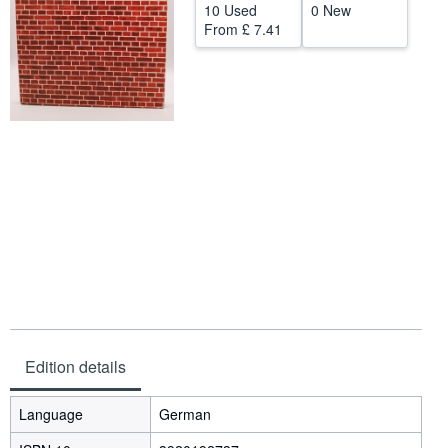
10 Used
0 New
Help
From
£ 7.41
CLOSE
Edition details
Language
German