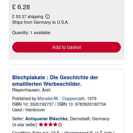
£ 6.28
£ 53.37 shipping
Learn
Ships from Germany to U.S.A.
more
about
Quantity: 1 available
shipping
rates
Add to basket
Blechplakate : Die Geschichte der
emaillierten Werbeschilder.
Riepenhausen, Axel:
Published by
Münster/W. : Coppenrath
, 1979
ISBN 10: 3920192737
/
ISBN 13: 9783920192734
Used
/
Hardcover
Seller:
Antiquariat Bläschke
, Darmstadt, Germany
Seller
(4-star seller)
rating
Condition: Sehr gut. 72 S. : überwiegend Ill. (z.T. farb.) ,