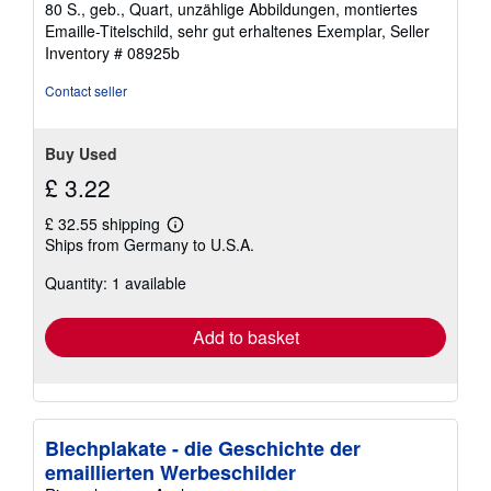
80 S., geb., Quart, unzählige Abbildungen, montiertes
2
Emaille-Titelschild, sehr gut erhaltenes Exemplar,
Seller
out
Inventory # 08925b
of
5
Contact seller
stars
Buy Used
£ 3.22
£ 32.55 shipping
Learn
Ships from Germany to U.S.A.
more
about
Quantity: 1 available
shipping
rates
Add to basket
Blechplakate - die Geschichte der
emaillierten Werbeschilder