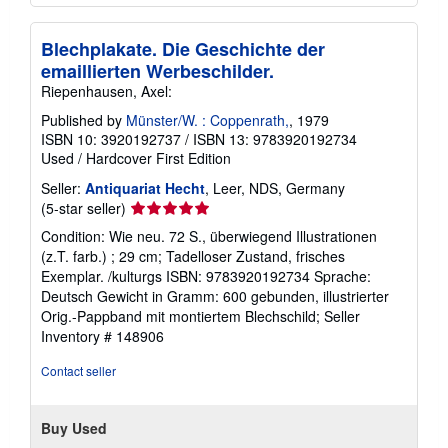
Blechplakate. Die Geschichte der
emaillierten Werbeschilder.
Riepenhausen, Axel:
Published by
Münster/W. : Coppenrath,
, 1979
ISBN 10: 3920192737
/
ISBN 13: 9783920192734
Used
/
Hardcover
First Edition
Seller:
Antiquariat Hecht
, Leer, NDS, Germany
Seller
(5-star seller)
rating
Condition: Wie neu. 72 S., überwiegend Illustrationen
5
(z.T. farb.) ; 29 cm; Tadelloser Zustand, frisches
out
Exemplar. /kulturgs ISBN: 9783920192734 Sprache:
of
Deutsch Gewicht in Gramm: 600 gebunden, illustrierter
5
Orig.-Pappband mit montiertem Blechschild;
Seller
stars
Inventory # 148906
Contact seller
Buy Used