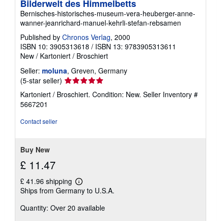
Bilderwelt des Himmelbetts
Bernisches-historisches-museum-vera-heuberger-anne-
wanner-jeanrichard-manuel-kehrli-stefan-rebsamen
Published by
Chronos Verlag
, 2000
ISBN 10: 3905313618
/
ISBN 13: 9783905313611
New
/
Kartoniert / Broschiert
Seller:
moluna
, Greven, Germany
Seller
(5-star seller)
rating
Kartoniert / Broschiert. Condition: New.
Seller Inventory #
5
5667201
out
of
Contact seller
5
stars
Buy New
£ 11.47
£ 41.96 shipping
Learn
Ships from Germany to U.S.A.
more
about
Quantity: Over 20 available
shipping
rates