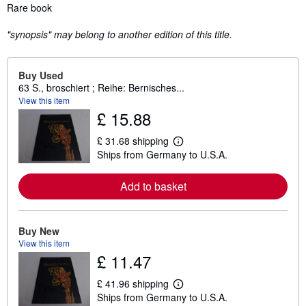
Synopsis
Rare book
"synopsis" may belong to another edition of this title.
Buy Used
63 S., broschiert ; Reihe: Bernisches...
View this item
£ 15.88
£ 31.68 shipping
L
Ships from Germany to U.S.A.
e
a
r
Add to basket
n
m
o
r
e
Buy New
a
View this item
b
£ 11.47
o
u
t
£ 41.96 shipping
L
s
Ships from Germany to U.S.A.
e
h