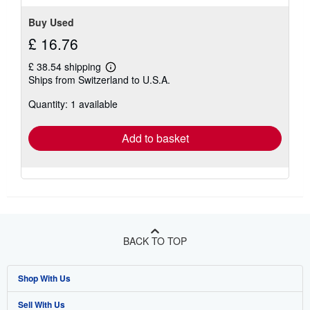
Buy Used
£ 16.76
£ 38.54 shipping
Learn
Ships from Switzerland to U.S.A.
more
about
Quantity: 1 available
shipping
rates
Add to basket
BACK TO TOP
Shop With Us
Sell With Us
Advanced Search