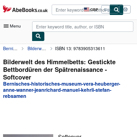
Skip to main content
AbeBooks.co.uk
GBP
Sign in
Site
shopping
preferences
Menu
Bernisches-historisches-museum-vera-heuberger-anne-wanner-jeanrichard-manuel-kehrli-stefan-rebsamen
Bilderwelt des Himmelbetts: Gestickte Bettbordüren der Spätrenaissance
ISBN 13: 9783905313611
My Account
My Purchases
Bilderwelt des Himmelbetts: Gestickte
Bettbordüren der Spätrenaissance -
Advanced Search
Softcover
Browse Collections
Bernisches-historisches-museum-vera-heuberger-
anne-wanner-jeanrichard-manuel-kehrli-stefan-
Rare Books
rebsamen
Art & Collectables
Textbooks
Sellers
Start Selling
Softcover