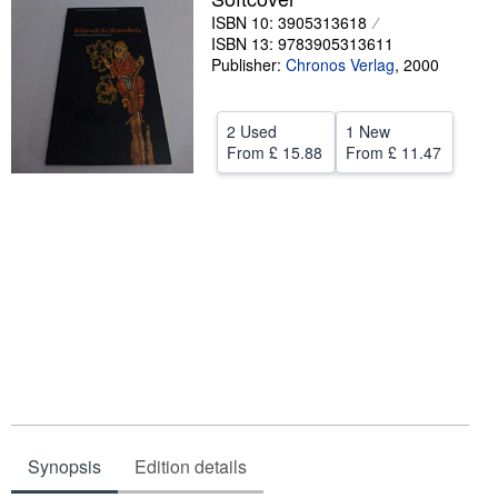
ISBN 10: 3905313618
Help
ISBN 13: 9783905313611
Publisher:
Chronos Verlag
,
2000
CLOSE
2 Used
1 New
From
£ 15.88
From
£ 11.47
Synopsis
Edition details