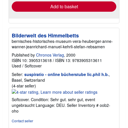
Add to basket
Bilderwelt des Himmelbetts
bernisches-historisches-museum-vera-heuberger-anne-
wanner-jeanrichard-manuel-kehrli-stefan-rebsamen
Published by
Chronos Verlag
, 2000
ISBN 10: 3905313618
/
ISBN 13: 9783905313611
Used
/
Softcover
Seller:
suspiratio - online bücherstube lic.phil h.b.
,
Basel, Switzerland
Seller
(4-star seller)
rating
4
Softcover. Condition: Sehr gut. sehr gut, event
out
ungebraucht Language: DEU.
Seller Inventory # oob2-
of
oho
5
stars
Contact seller