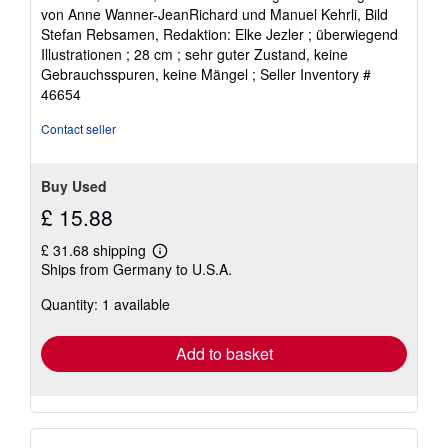
of
von Anne Wanner-JeanRichard und Manuel Kehrli, Bild
5
Stefan Rebsamen, Redaktion: Elke Jezler ; überwiegend
stars
Illustrationen ; 28 cm ; sehr guter Zustand, keine
Gebrauchsspuren, keine Mängel ;
Seller Inventory #
46654
Contact seller
Buy Used
£ 15.88
£ 31.68 shipping
Learn
Ships from Germany to U.S.A.
more
about
Quantity: 1 available
shipping
rates
Add to basket