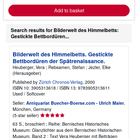
a
i
r
p
Add to basket
n
p
m
i
o
n
r
g
Search results for Bilderwelt des Himmelbetts:
e
r
a
a
Gestickte Bettbordüren...
b
t
o
e
u
s
t
Bilderwelt des Himmelbetts. Gestickte
s
Bettbordüren der Spätrenaissance.
h
i
Heuberger, Vera ; Rebsamen, Stefan ; Jezler, Elke
p
(Herausgeber)
p
i
Published by
Zürich Chronos-Verlag
, 2000
n
ISBN 10: 3905313618
/
ISBN 13: 9783905313611
g
Used
/
Softcover
r
a
Seller:
Antiquariat Buecher-Boerse.com - Ulrich Maier
,
t
e
München, Germany
s
Seller
(5-star seller)
rating
63 S., broschiert ; Reihe: Bernisches Historisches
5
Museum: Glanzlichter aus dem Bernischen Historischen
out
Museum, Band 2 ; Text Vera Heuberger mit Beiträgen