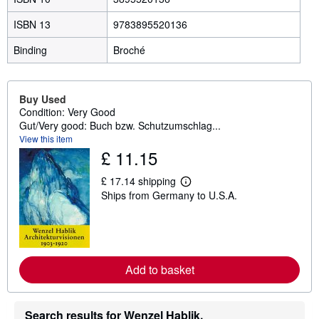
ISBN 13
9783895520136
Binding
Broché
Buy Used
Condition: Very Good
Gut/Very good: Buch bzw. Schutzumschlag...
View this item
£ 11.15
£ 17.14 shipping
L
Ships from Germany to U.S.A.
e
a
r
n
m
o
r
Add to basket
e
a
b
o
Search results for Wenzel Hablik.
u