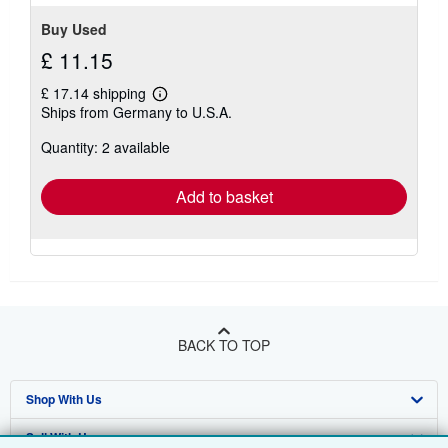
Buy Used
£ 11.15
£ 17.14 shipping
Learn
Ships from Germany to U.S.A.
more
about
Quantity: 2 available
shipping
rates
Add to basket
BACK TO TOP
Shop With Us
Sell With Us
Advanced Search