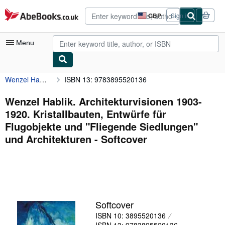
Skip to main content
AbeBooks.co.uk
GBP
Sign in
Site
shopping
preferences
Menu
Wenzel Hablik. Architekturvisionen 1903-1920. Kristallbauten, Entwürfe für Flugobjekte und "Fliegende Siedlungen" und Architekturen
ISBN 13: 9783895520136
My Account
My Purchases
Wenzel Hablik. Architekturvisionen 1903-
1920. Kristallbauten, Entwürfe für
Advanced Search
Flugobjekte und "Fliegende Siedlungen"
Browse Collections
und Architekturen - Softcover
Rare Books
Art & Collectables
Textbooks
Softcover
Sellers
ISBN 10: 3895520136
Start Selling