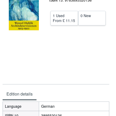
ISBN 13: 9783895520136
Help
1 Used
0 New
CLOSE
From
£ 11.15
Edition details
Language
German
ISBN 10
3895520136