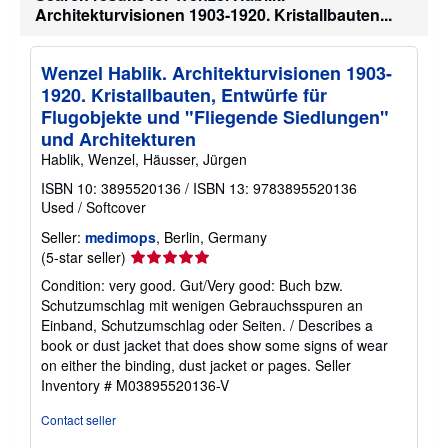
t
Architekturvisionen 1903-1920. Kristallbauten...
s
h
i
Wenzel Hablik. Architekturvisionen 1903-
p
p
1920. Kristallbauten, Entwürfe für
i
Flugobjekte und "Fliegende Siedlungen"
n
g
und Architekturen
r
Hablik, Wenzel, Häusser, Jürgen
a
t
ISBN 10: 3895520136
/
ISBN 13: 9783895520136
e
s
Used
/
Softcover
Seller:
medimops
, Berlin, Germany
Seller
(5-star seller)
rating
Condition: very good. Gut/Very good: Buch bzw.
5
Schutzumschlag mit wenigen Gebrauchsspuren an
out
Einband, Schutzumschlag oder Seiten. / Describes a
of
book or dust jacket that does show some signs of wear
5
on either the binding, dust jacket or pages.
Seller
stars
Inventory # M03895520136-V
Contact seller