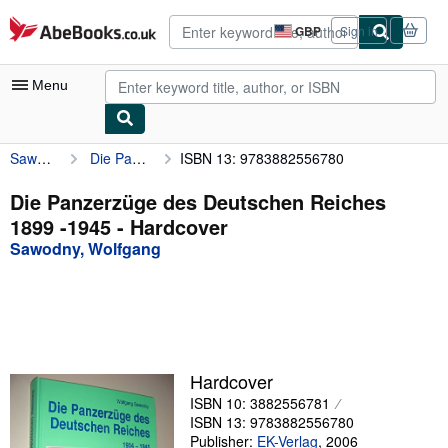
Skip to main content
AbeBooks.co.uk
GBP
Sign in
Site
shopping
preferences
Menu
Sawodny, Wolfgang
Die Panzerzüge des Deutschen Reiches 1899 -1945
ISBN 13: 9783882556780
My Account
My Purchases
Die Panzerzüge des Deutschen Reiches
1899 -1945 - Hardcover
Advanced Search
Sawodny, Wolfgang
Browse Collections
Rare Books
Art & Collectables
Textbooks
Hardcover
ISBN 10: 3882556781
Sellers
ISBN 13: 9783882556780
Start Selling
Publisher:
EK-Verlag
,
2006