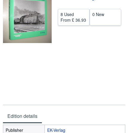
Help
8 Used
0 New
CLOSE
From
£ 36.93
Edition details
Publisher
EK-Verlag