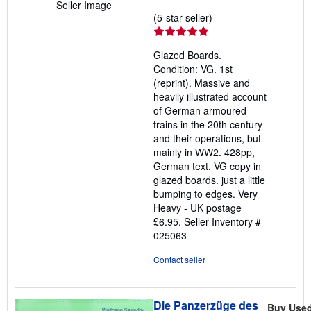
Seller Image
Seller
(5-star seller)
rating
5
Glazed Boards.
out
Condition: VG. 1st
of
(reprint). Massive and
5
heavily illustrated account
stars
of German armoured
trains in the 20th century
and their operations, but
mainly in WW2. 428pp,
German text. VG copy in
glazed boards. just a little
bumping to edges. Very
Heavy - UK postage
£6.95.
Seller Inventory #
025063
Contact seller
Die Panzerzüge des
Buy Use