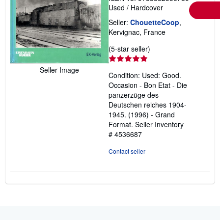
Used
/
Hardcover
Seller:
ChouetteCoop
,
Kervignac, France
Seller
(5-star seller)
rating
5
Seller Image
Condition: Used: Good.
out
Occasion - Bon Etat - Die
of
panzerzüge des
5
Deutschen reiches 1904-
stars
1945. (1996) - Grand
Format.
Seller Inventory
# 4536687
Contact seller