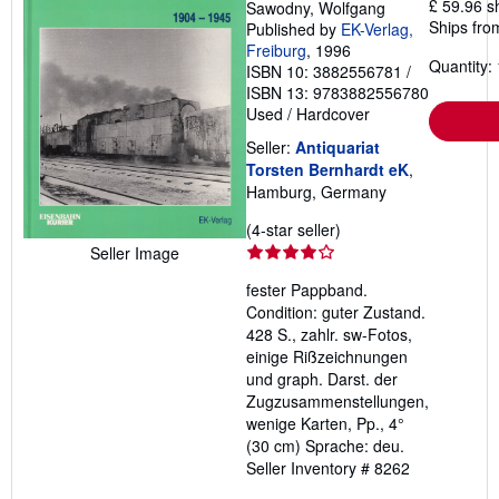
£ 59.96 s
Sawodny, Wolfgang
Ships fro
Published by
EK-Verlag,
Freiburg
, 1996
Quantity: 
ISBN 10: 3882556781
/
ISBN 13: 9783882556780
Used
/
Hardcover
Seller:
Antiquariat
Torsten Bernhardt eK
,
Hamburg, Germany
Seller
(4-star seller)
rating
Seller Image
4
fester Pappband.
out
Condition: guter Zustand.
of
428 S., zahlr. sw-Fotos,
5
einige Rißzeichnungen
stars
und graph. Darst. der
Zugzusammenstellungen,
wenige Karten, Pp., 4°
(30 cm) Sprache: deu.
Seller Inventory # 8262