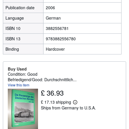
Publication date
2006
Language
German
ISBN 10
3882556781
ISBN 13
9783882556780
Binding
Hardcover
Buy Used
Condition: Good
Befriedigend/Good: Durchschnittlich...
View this item
£ 36.93
£ 17.13 shipping
L
Ships from Germany to U.S.A.
e
a
r
n
m