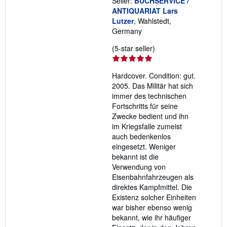
Seller:
BUCHSERVICE /
ANTIQUARIAT Lars
Lutzer
, Wahlstedt,
Germany
Seller
(5-star seller)
rating
5
Hardcover. Condition: gut.
out
2005. Das Militär hat sich
of
immer des technischen
5
Fortschritts für seine
stars
Zwecke bedient und ihn
im Kriegsfalle zumeist
auch bedenkenlos
eingesetzt. Weniger
bekannt ist die
Verwendung von
Eisenbahnfahrzeugen als
direktes Kampfmittel. Die
Existenz solcher Einheiten
war bisher ebenso wenig
bekannt, wie ihr häufiger