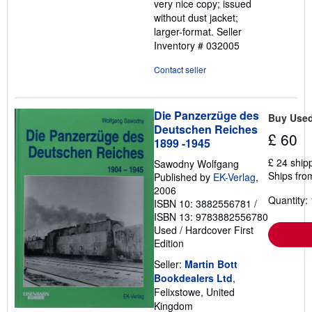
very nice copy; issued
5
without dust jacket;
stars
larger-format.
Seller
Inventory # 032005
Contact seller
Die Panzerzüge des
Buy Use
Deutschen Reiches
£ 60
1899 -1945
£ 24 ship
Sawodny Wolfgang
Ships fro
Published by
EK-Verlag
,
2006
Quantity: 
ISBN 10: 3882556781
/
ISBN 13: 9783882556780
Used
/
Hardcover
First
Edition
Seller:
Martin Bott
Bookdealers Ltd
,
Felixstowe, United
Kingdom