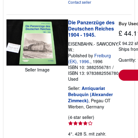
Contact seller
Die Panzerzüge des
Buy Use
Deutschen Reiches
£ 44.1
1904 - 1945.
£ 94.22 s
EISENBAHN.- SAWODNY,
Ships fro
W.:
Published by
Freiburg
Quantity: 
(EK), 1996.
, 1996
ISBN 10: 3882556781
/
Seller Image
ISBN 13: 9783882556780
Used
Seller:
Antiquariat
Bebuquin (Alexander
Zimmeck)
, Pegau OT
Werben, Germany
Seller
(4-star seller)
rating
4
4°. 428 S. mit zahlr.
out