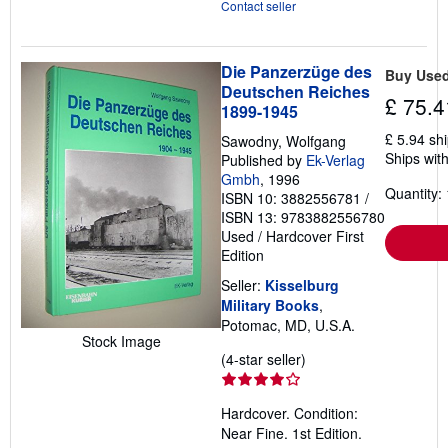
Contact seller
Die Panzerzüge des
Buy Use
Deutschen Reiches
£ 75.4
1899-1945
£ 5.94 sh
Sawodny, Wolfgang
Ships with
Published by
Ek-Verlag
Gmbh
, 1996
Quantity: 
ISBN 10: 3882556781
/
ISBN 13: 9783882556780
Used
/
Hardcover
First
Edition
Seller:
Kisselburg
Military Books
,
Potomac, MD, U.S.A.
Stock Image
Seller
(4-star seller)
rating
4
Hardcover. Condition:
out
Near Fine. 1st Edition.
of