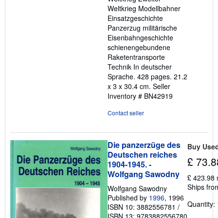
Weltkrieg Modellbahner
Einsatzgeschichte
Panzerzug militärische
Eisenbahngeschichte
schienengebundene
Raketentransporte
Technik In deutscher
Sprache. 428 pages. 21.2
x 3 x 30.4 cm.
Seller
Inventory # BN42919
Contact seller
Die panzerzüge des
Buy Use
Deutschen reiches
£ 73.8
1904-1945. -
Wolfgang Sawodny
£ 423.98 
Ships fro
Wolfgang Sawodny
Published by
1996
, 1996
Quantity: 
ISBN 10: 3882556781
/
ISBN 13: 9783882556780