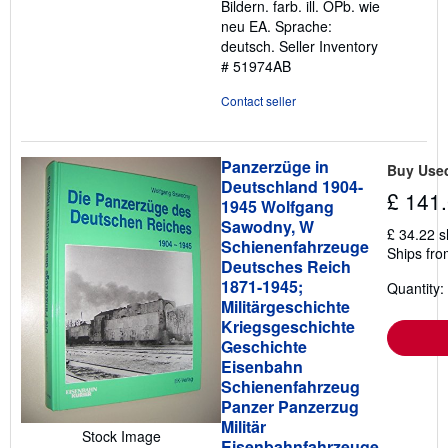
Bildern. farb. ill. OPb. wie
of
neu EA. Sprache:
5
deutsch.
Seller Inventory
stars
# 51974AB
Contact seller
Panzerzüge in
Buy Use
Deutschland 1904-
£ 141
1945 Wolfgang
Sawodny, W
£ 34.22 
Schienenfahrzeuge
Ships fr
Deutsches Reich
1871-1945;
Quantity:
Militärgeschichte
Kriegsgeschichte
Geschichte
Eisenbahn
Schienenfahrzeug
Panzer Panzerzug
Militär
Stock Image
Eisenbahnfahrzeuge