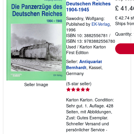
Deutschen Reiches
£ 41.4
1904-1945
£ 42.74 s
Sawodny, Wolfgang:
Ships fro
Published by
EK-Verlag
,
1996
Quantity: 
ISBN 10: 3882556781
/
ISBN 13: 9783882556780
Used
/
Karton Karton
First Edition
Seller:
Antiquariat
Bernhardt
, Kassel,
Germany
Seller
(5-star seller)
Seller Image
rating
5
Karton Karton. Condition:
out
Sehr gut. 1. Auflage. 428
of
Seiten, mit Abbildungen,
5
Zust: Gutes Exemplar.
stars
Schneller Versand und
persönlicher Service -