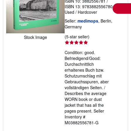
ISBN 10: 3882556781
/
ISBN 13: 9783882556780
Used
/
Hardcover
Seller:
medimops
, Berlin,
Germany
Seller
(5-star seller)
Stock Image
rating
5
Condition: good.
out
Befriedigend/Good:
of
Durchschnittlich
5
erhaltenes Buch bzw.
stars
Schutzumschlag mit
Gebrauchsspuren, aber
vollständigen Seiten. /
Describes the average
WORN book or dust
jacket that has all the
pages present.
Seller
Inventory #
M03882556781-G