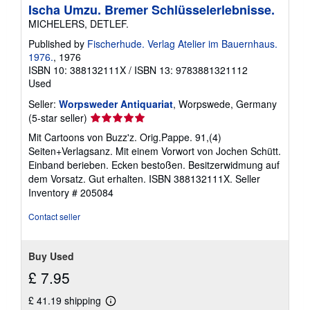
Ischa Umzu. Bremer Schlüsselerlebnisse.
MICHELERS, DETLEF.
Published by
Fischerhude. Verlag Atelier im Bauernhaus.
1976.
, 1976
ISBN 10: 388132111X
/
ISBN 13: 9783881321112
Used
Seller:
Worpsweder Antiquariat
, Worpswede, Germany
Seller
(5-star seller)
rating
Mit Cartoons von Buzz'z. Orig.Pappe. 91,(4)
5
Seiten+Verlagsanz. Mit einem Vorwort von Jochen Schütt.
out
Einband berieben. Ecken bestoßen. Besitzerwidmung auf
of
dem Vorsatz. Gut erhalten. ISBN 388132111X.
Seller
5
Inventory # 205084
stars
Contact seller
Buy Used
£ 7.95
£ 41.19 shipping
Learn