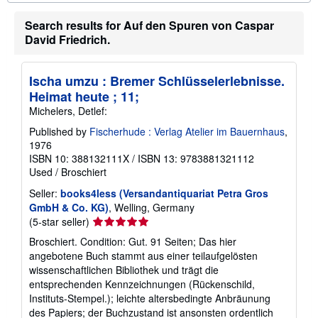
t
s
h
Search results for Auf den Spuren von Caspar
i
David Friedrich.
p
p
i
n
Ischa umzu : Bremer Schlüsselerlebnisse.
g
Heimat heute ; 11;
r
a
Michelers, Detlef:
t
e
Published by
Fischerhude : Verlag Atelier im Bauernhaus
,
s
1976
ISBN 10: 388132111X
/
ISBN 13: 9783881321112
Used
/
Broschiert
Seller:
books4less (Versandantiquariat Petra Gros
GmbH & Co. KG)
, Welling, Germany
Seller
(5-star seller)
rating
Broschiert. Condition: Gut. 91 Seiten; Das hier
5
angebotene Buch stammt aus einer teilaufgelösten
out
wissenschaftlichen Bibliothek und trägt die
of
entsprechenden Kennzeichnungen (Rückenschild,
5
Instituts-Stempel.); leichte altersbedingte Anbräunung
stars
des Papiers; der Buchzustand ist ansonsten ordentlich