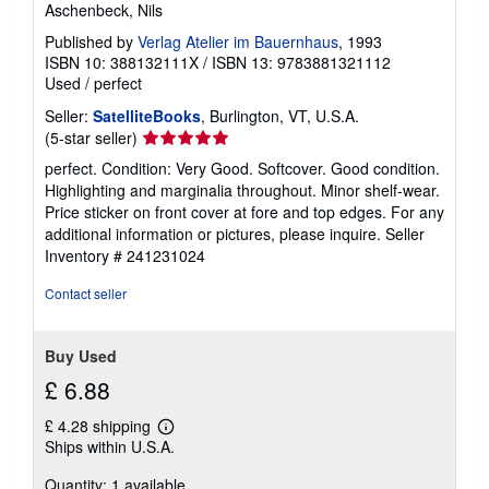
Aschenbeck, Nils
Published by
Verlag Atelier im Bauernhaus
, 1993
ISBN 10: 388132111X
/
ISBN 13: 9783881321112
Used
/
perfect
Seller:
SatelliteBooks
, Burlington, VT, U.S.A.
Seller
(5-star seller)
rating
perfect. Condition: Very Good. Softcover. Good condition.
5
Highlighting and marginalia throughout. Minor shelf-wear.
out
Price sticker on front cover at fore and top edges. For any
of
additional information or pictures, please inquire.
Seller
5
Inventory # 241231024
stars
Contact seller
Buy Used
£ 6.88
£ 4.28 shipping
Learn
Ships within U.S.A.
more
about
Quantity: 1 available
shipping