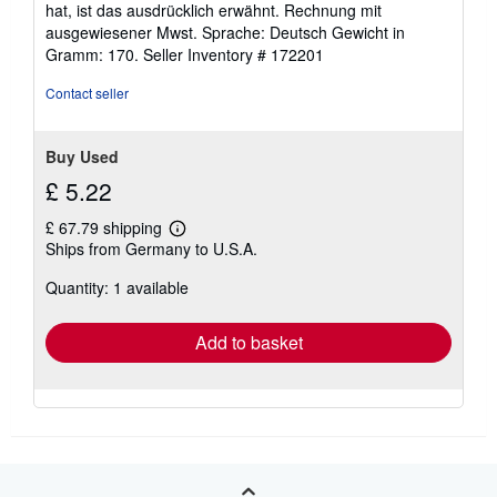
of
hat, ist das ausdrücklich erwähnt. Rechnung mit
5
ausgewiesener Mwst. Sprache: Deutsch Gewicht in
stars
Gramm: 170.
Seller Inventory # 172201
Contact seller
Buy Used
£ 5.22
£ 67.79 shipping
Learn
Ships from Germany to U.S.A.
more
about
Quantity: 1 available
shipping
rates
Add to basket