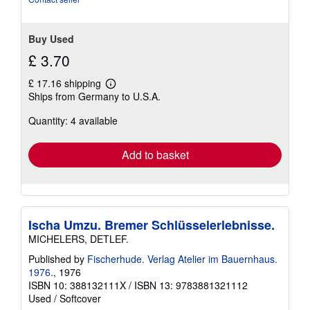
Buy Used
£ 3.70
£ 17.16 shipping
Learn
Ships from Germany to U.S.A.
more
about
Quantity: 4 available
shipping
rates
Add to basket
Ischa Umzu. Bremer Schlüsselerlebnisse.
MICHELERS, DETLEF.
Published by
Fischerhude. Verlag Atelier im Bauernhaus.
1976.
, 1976
ISBN 10: 388132111X
/
ISBN 13: 9783881321112
Used
/
Softcover