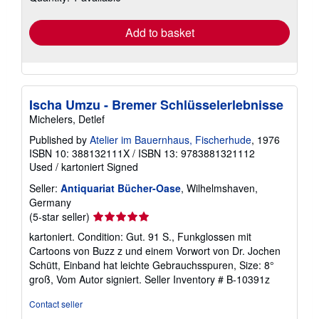
rates
Add to basket
Ischa Umzu - Bremer Schlüsselerlebnisse
Michelers, Detlef
Published by
Atelier im Bauernhaus, Fischerhude
, 1976
ISBN 10: 388132111X
/
ISBN 13: 9783881321112
Used
/
kartoniert
Signed
Seller:
Antiquariat Bücher-Oase
, Wilhelmshaven,
Germany
Seller
(5-star seller)
rating
kartoniert. Condition: Gut. 91 S., Funkglossen mit
5
Cartoons von Buzz z und einem Vorwort von Dr. Jochen
out
Schütt, Einband hat leichte Gebrauchsspuren, Size: 8°
of
groß, Vom Autor signiert.
Seller Inventory # B-10391z
5
stars
Contact seller