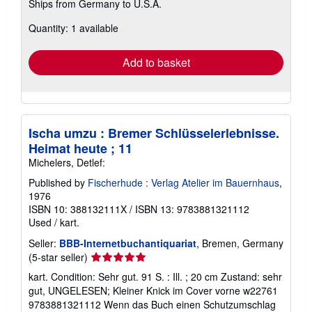
Ships from Germany to U.S.A.
more
about
Quantity: 1 available
shipping
rates
Add to basket
Ischa umzu : Bremer Schlüsselerlebnisse.
Heimat heute ; 11
Michelers, Detlef:
Published by
Fischerhude : Verlag Atelier im Bauernhaus
,
1976
ISBN 10: 388132111X
/
ISBN 13: 9783881321112
Used
/
kart.
Seller:
BBB-Internetbuchantiquariat
, Bremen, Germany
Seller
(5-star seller)
rating
kart. Condition: Sehr gut. 91 S. : Ill. ; 20 cm Zustand: sehr
5
gut, UNGELESEN; Kleiner Knick im Cover vorne w22761
out
9783881321112 Wenn das Buch einen Schutzumschlag