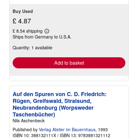
Buy Used
£ 4.87
£ 8.54 shipping
Learn
Ships from Germany to U.S.A.
more
about
Quantity: 1 available
shipping
rates
Add to basket
Auf den Spuren von C. D. Friedrich:
Rügen, Greifswald, Stralsund,
Neubrandenburg (Worpsweder
Taschenbücher)
Nils Aschenbeck
Published by
Verlag Atelier im Bauernhaus
, 1993
ISBN 10: 388132111X
/
ISBN 13: 9783881321112