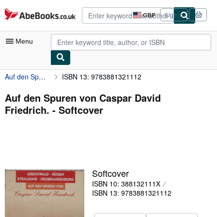
Skip to main content
AbeBooks.co.uk
GBP
Sign in
Site
shopping
preferences
Menu
Auf den Spuren von Caspar David Friedrich.
ISBN 13: 9783881321112
My Account
My Purchases
Auf den Spuren von Caspar David
Friedrich. - Softcover
Advanced Search
Browse Collections
Rare Books
Art & Collectables
Softcover
Textbooks
ISBN 10: 388132111X
ISBN 13: 9783881321112
Sellers
Start Selling