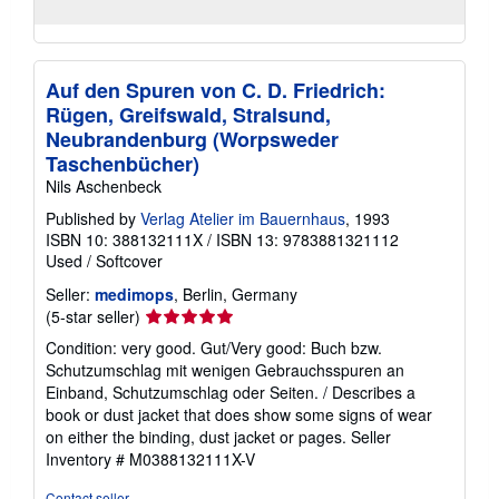
Auf den Spuren von C. D. Friedrich:
Rügen, Greifswald, Stralsund,
Neubrandenburg (Worpsweder
Taschenbücher)
Nils Aschenbeck
Published by
Verlag Atelier im Bauernhaus
, 1993
ISBN 10: 388132111X
/
ISBN 13: 9783881321112
Used
/
Softcover
Seller:
medimops
, Berlin, Germany
Seller
(5-star seller)
rating
Condition: very good. Gut/Very good: Buch bzw.
5
Schutzumschlag mit wenigen Gebrauchsspuren an
out
Einband, Schutzumschlag oder Seiten. / Describes a
of
book or dust jacket that does show some signs of wear
5
on either the binding, dust jacket or pages.
Seller
stars
Inventory # M0388132111X-V
Contact seller