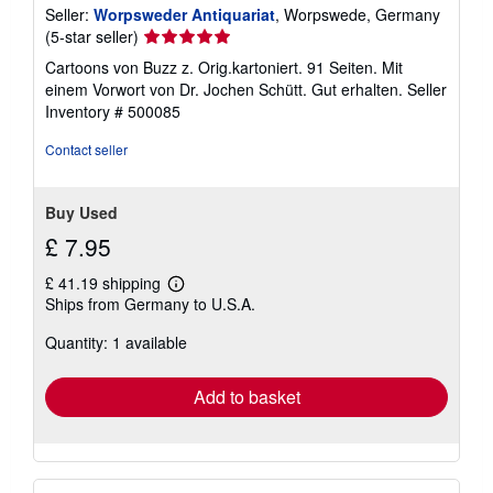
Seller:
Worpsweder Antiquariat
, Worpswede, Germany
Seller
(5-star seller)
rating
Cartoons von Buzz z. Orig.kartoniert. 91 Seiten. Mit
5
einem Vorwort von Dr. Jochen Schütt. Gut erhalten.
Seller
out
Inventory # 500085
of
5
Contact seller
stars
Buy Used
£ 7.95
£ 41.19 shipping
Learn
Ships from Germany to U.S.A.
more
about
Quantity: 1 available
shipping
rates
Add to basket