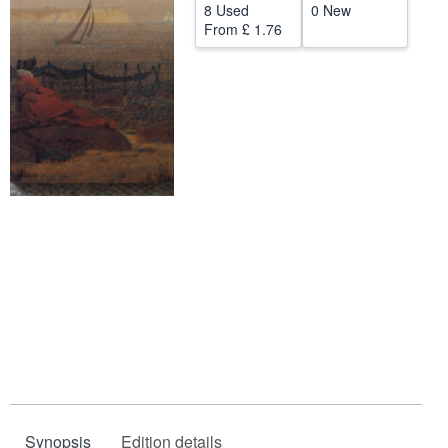
8 Used
0 New
Help
From
£ 1.76
CLOSE
Synopsis
Edition details