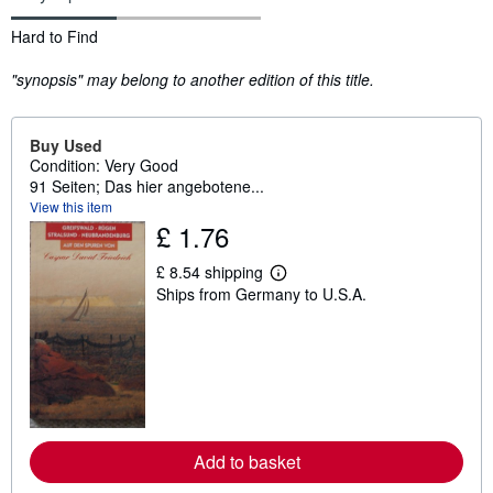
Synopsis
Hard to Find
"synopsis" may belong to another edition of this title.
Buy Used
Condition: Very Good
91 Seiten; Das hier angebotene...
View this item
£ 1.76
£ 8.54 shipping
L
Ships from Germany to U.S.A.
e
a
r
n
m
o
r
e
a
b
Add to basket
o
u