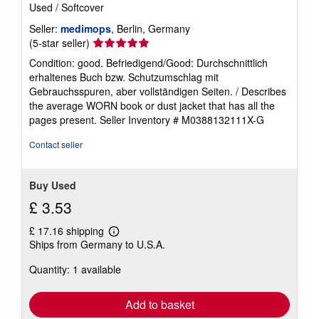
Used
/
Softcover
Seller:
medimops
, Berlin, Germany
Seller
(5-star seller)
rating
Condition: good. Befriedigend/Good: Durchschnittlich
5
erhaltenes Buch bzw. Schutzumschlag mit
out
Gebrauchsspuren, aber vollständigen Seiten. / Describes
of
the average WORN book or dust jacket that has all the
5
pages present.
Seller Inventory # M0388132111X-G
stars
Contact seller
Buy Used
£ 3.53
£ 17.16 shipping
Learn
Ships from Germany to U.S.A.
more
about
Quantity: 1 available
shipping
rates
Add to basket