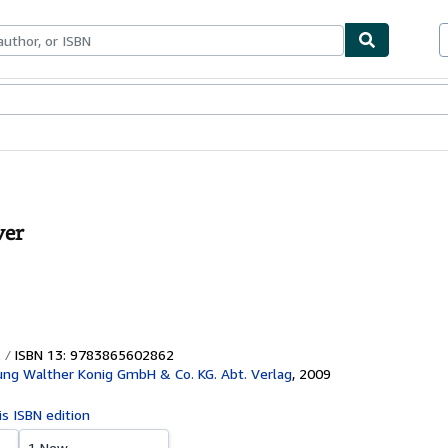
ables
Textbooks
Sellers
Start Selling
ver
ISBN 13: 9783865602862
ng Walther Konig GmbH & Co. KG. Abt. Verlag
,
2009
is ISBN edition
1 New