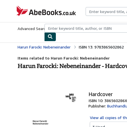
Skip to main content
AbeBooks.co.uk
Advanced Search
Browse Collections
Rare Books
Art & Collect
Harun Farocki: Nebeneinander
ISBN 13: 9783865602862
Items related to Harun Farocki: Nebeneinander
Harun Farocki: Nebeneinander - Hardco
Hardcover
ISBN 10: 386560286X
Publisher:
Buchhandlu
View all
copies of th
3 Used