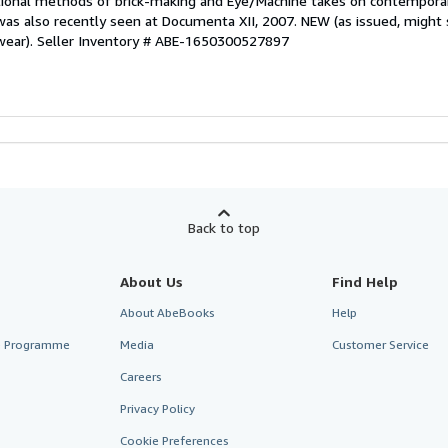
national methods of brick-making and Eye/Machine takes on contemporar
 was also recently seen at Documenta XII, 2007. NEW (as issued, might
wear).
Seller Inventory # ABE-1650300527897
Back to top
About Us
Find Help
About AbeBooks
Help
te Programme
Media
Customer Service
Careers
Privacy Policy
Cookie Preferences