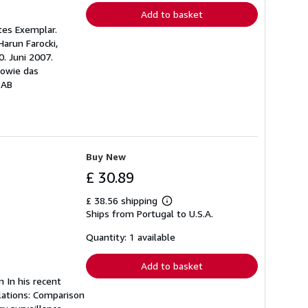
Add to basket
tes Exemplar.
arun Farocki,
. Juni 2007.
sowie das
6AB
Buy New
£ 30.89
£ 38.56 shipping
Learn
Ships from Portugal to U.S.A.
more
about
shipping
Quantity: 1 available
rates
Add to basket
n In his recent
lations: Comparison