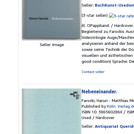
Seller:
BuchKunst-Usedom
Seller
(3-star seller)
rating
ill. OPappband. / Hardcover
3
Begleitend zu Farockis Au
out
Videotrilogie Auge/Maschine
of
analysieren anhand der bei
Seller Image
5
sowie seine Technik der Dop
stars
visuellen und ästhetischen 
good condition) Sprache: 
Contact seller
Nebeneinander.
Farocki, Harun - Matthias M
Published by
Köln. Verlag 
ISBN 10: 386560286X
/
ISB
Used
/
Hardcover
Seller:
Antiquariat Queri