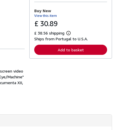
o
r
Buy New
e
View this item
a
b
£ 30.89
o
u
£ 38.56 shipping
t
L
s
Ships from Portugal to U.S.A.
e
h
a
i
r
Add to basket
p
n
p
m
i
o
n
r
g
e
-screen video
r
a
"Eye/Machine"
a
b
t
ocumenta XII,
o
e
u
s
t
s
h
i
p
p
i
n
g