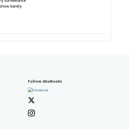
y surveillance
 show barely
Follow AbeBooks