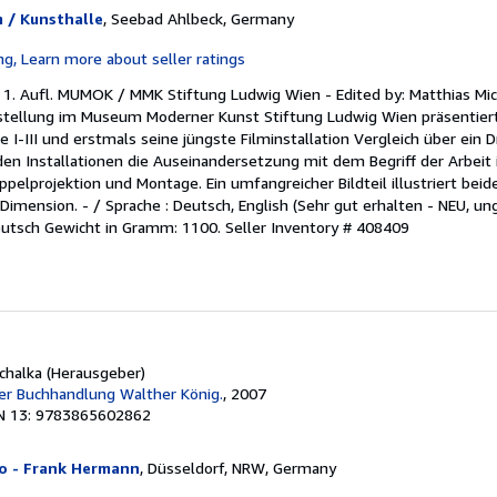
 / Kunsthalle
, Seebad Ahlbeck, Germany
. 1. Aufl. MUMOK / MMK Stiftung Ludwig Wien - Edited by: Matthias Mic
sstellung im Museum Moderner Kunst Stiftung Ludwig Wien präsentiert
 I-III und erstmals seine jüngste Filminstallation Vergleich über ein D
den Installationen die Auseinandersetzung mit dem Begriff der Arbeit 
pelprojektion und Montage. Ein umfangreicher Bildteil illustriert beide
Dimension. - / Sprache : Deutsch, English (Sehr gut erhalten - NEU, un
Deutsch Gewicht in Gramm: 1100.
Seller Inventory # 408409
ichalka (Herausgeber)
der Buchhandlung Walther König.
, 2007
N 13: 9783865602862
do - Frank Hermann
, Düsseldorf, NRW, Germany