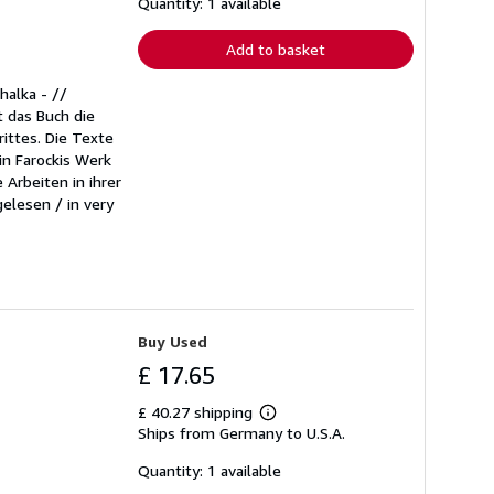
shipping
Quantity: 1 available
rates
Add to basket
halka - //
 das Buch die
rittes. Die Texte
in Farockis Werk
 Arbeiten in ihrer
gelesen / in very
Buy Used
£ 17.65
£ 40.27 shipping
Learn
Ships from Germany to U.S.A.
more
about
shipping
Quantity: 1 available
rates