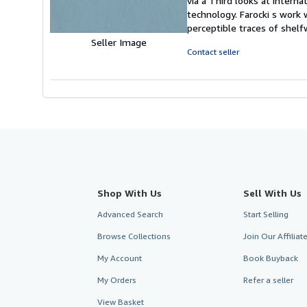
via a Third looks at inter
of
technology. Farocki s work
5
perceptible traces of shelf
stars
Seller Image
Contact seller
Shop With Us
Sell With Us
Advanced Search
Start Selling
Browse Collections
Join Our Affilia
My Account
Book Buyback
My Orders
Refer a seller
View Basket