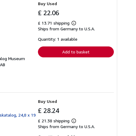
r
Buy Used
a
t
£ 22.06
e
s
£ 13.71 shipping
Learn
Ships from Germany to U.S.A.
more
about
shipping
Quantity: 1 available
rates
Add to basket
atalog Museum
9AB
Buy Used
£ 28.24
skatalog, 24,8 x 19
£ 21.38 shipping
Learn
Ships from Germany to U.S.A.
more
about