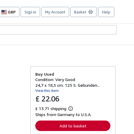
GBP
Sign in
My Account
Basket
Help
Site
shopping
preferences
Buy Used
Condition: Very Good
24,7 x 18,5 cm. 125 S. Gebunden...
View this item
£ 22.06
£ 13.71 shipping
L
Ships from Germany to U.S.A.
e
a
r
Add to basket
n
m