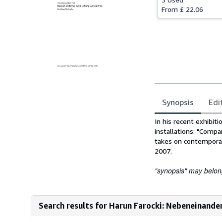
From
£ 22.06
Synopsis
Edi
Synopsis
In his recent exhibi
installations: "Compa
takes on contemporar
2007.
"synopsis" may belong 
Search results for Harun Farocki: Nebeneinande