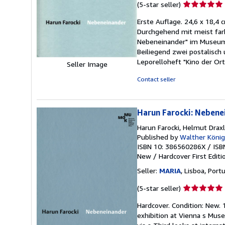
Seller
(5-star seller)
rating
Erste Auflage. 24,6 x 18,4
5
Durchgehend mit meist farb
out
Nebeneinander" im Museum 
of
Beiliegend zwei postalisch 
5
Leporelloheft "Kino der Ort
stars
Seller Image
Contact seller
Harun Farocki: Nebene
Harun Farocki, Helmut Draxl
Published by
Walther König
ISBN 10: 386560286X
/
ISB
New
/
Hardcover
First Editi
Seller:
MARIA
, Lisboa, Port
Seller
(5-star seller)
rating
Hardcover. Condition: New. 1
5
exhibition at Vienna s Mus
out