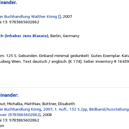
inander.
der Buchhandlung Walther König []
, 2007
N 13: 9783865602862
ch (Inhaber Jens Blaseio)
, Berlin, Germany
5 cm. 125 S. Gebunden. Einband minimal gedunkelt. Gutes Exemplar. K
dwig Wien. Text deutsch / englisch. [K 174].
Seller Inventory # 1643
einander:
mut; Michalka, Matthias; Büttner, Elisabeth
er Buchhandlung König, 2007, 1. Aufl., 132 S./pp, Bildband/Ausstellung
cover. (9783865602862)
, 2008
N 13: 9783865602862
ion