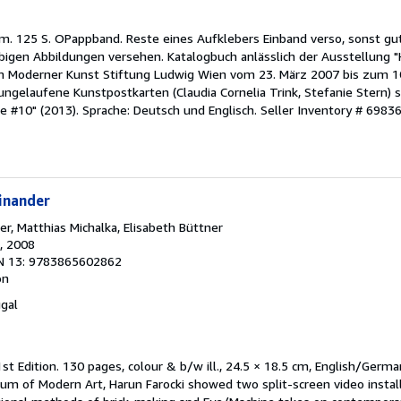
 cm. 125 S. OPappband. Reste eines Aufklebers Einband verso, sonst gu
igen Abbildungen versehen. Katalogbuch anlässlich der Ausstellung "H
Moderner Kunst Stiftung Ludwig Wien vom 23. März 2007 bis zum 10
ungelaufene Kunstpostkarten (Claudia Cornelia Trink, Stefanie Stern) 
e #10" (2013). Sprache: Deutsch und Englisch.
Seller Inventory # 6983
inander
er, Matthias Michalka, Elisabeth Büttner
, 2008
N 13: 9783865602862
on
ugal
st Edition. 130 pages, colour & b/w ill., 24.5 × 18.5 cm, English/Germa
eum of Modern Art, Harun Farocki showed two split-screen video instal