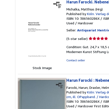
Harun Farocki. Nebene
Michalka, Matthias (Hrg)
Published by
Köln. Verlag 
ISBN 10: 386560286X
/
ISB
Used
/
Hardcover
Seller:
Antiquariat Hentri
Seller
(5-star seller)
rating
Condition: Gut. 24,7 x 18,
5
Modernen Kunst Stiftung Lu
out
of
Contact seller
5
stars
Stock Image
Harun Farocki : Neben
Farocki, Harun; Draxler, Hel
Published by
Köln: Verlag d
cm, ill. OPappband. / Hard
ISBN 10: 386560286X
/
ISB
Used
/
Hardcover
First Edit